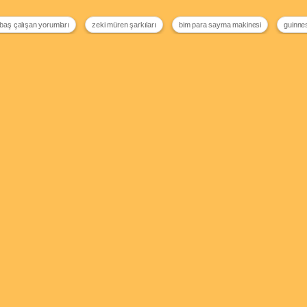
baş çalışan yorumları
zeki müren şarkıları
bim para sayma makinesi
guinnes