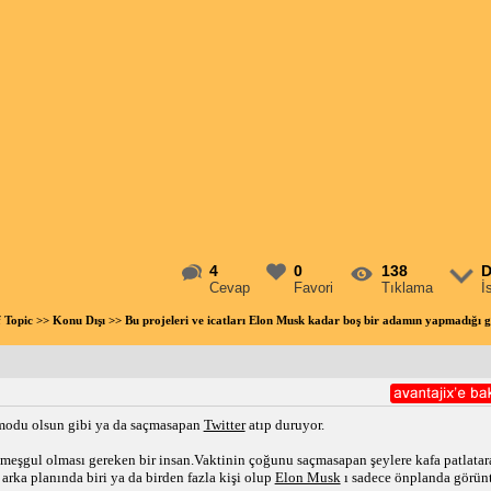
4
0
138
D
Cevap
Favori
Tıklama
İ
f Topic
>>
Konu Dışı
>> Bu projeleri ve icatları Elon Musk kadar boş bir adamın yapmadığı
 modu olsun gibi ya da saçmasapan
Twitter
atıp duruyor.
 meşgul olması gereken bir insan.Vaktinin çoğunu saçmasapan şeylere kafa patlatara
arka planında biri ya da birden fazla kişi olup
Elon Musk
ı sadece önplanda görünt