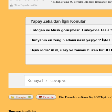
4.5 dediler ama 4G verdiler...
||
Ingress Resistance Tür
Tüm Başarılarını Gör
Yapay Zeka’dan İlgili Konular
Erdoğan ve Musk görüşmesi: Türkiye’de Tesla fa
Dünyanın en zengin adamı nasıl yaşıyor? İşte 
Uçuk iddia: ABD, uzay ve zamanı büken bir UFO 
Cevapla
Favorile
Tüm Forumlar
>>
Konu Dışı / Off Topic
>>
Benzer içerikler