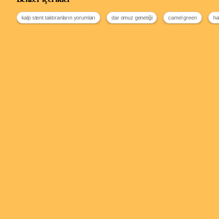
kalp stent taktıranların yorumları
dar omuz genetiği
camel green
ha