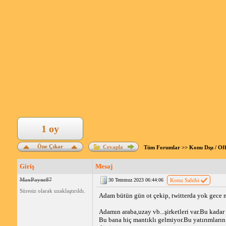
1 oy
Öne Çıkar
Cevapla
Tüm Forumlar
>>
Konu Dışı / Of
Giriş
Mesaj
MaxPayne87
30 Temmuz 2023 06:44:06
Konu Sahibi
Süresiz olarak uzaklaştırıldı.
Adam bütün gün ot çekip, twitterda yok gece
Adamın araba,uzay vb...şirketleri var.Bu kadar
Bu bana hiç mantıklı gelmiyor.Bu yatırımların 