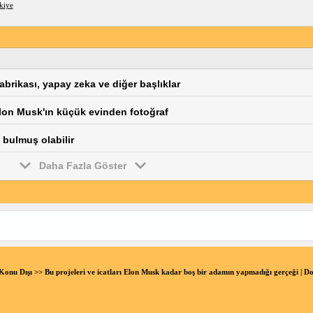
kiye
brikası, yapay zeka ve diğer başlıklar
Elon Musk'ın küçük evinden fotoğraf
bulmuş olabilir
Daha Fazla Göster
Konu Dışı
>> Bu projeleri ve icatları Elon Musk kadar boş bir adamın yapmadığı gerçeği |