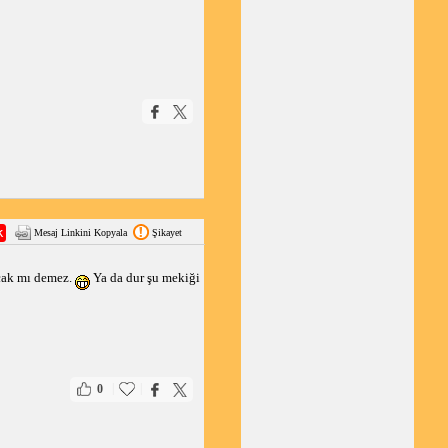
Mesaj Linkini Kopyala
Şikayet
lcak mı demez.
Ya da dur şu mekiği
|
|
0