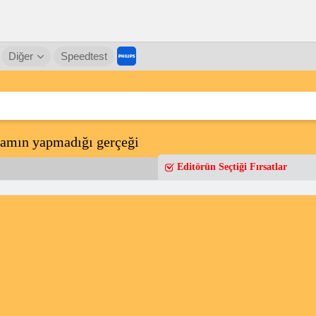
Diğer
Speedtest
adamın yapmadığı gerçeği
Editörün Seçtiği Fırsatlar