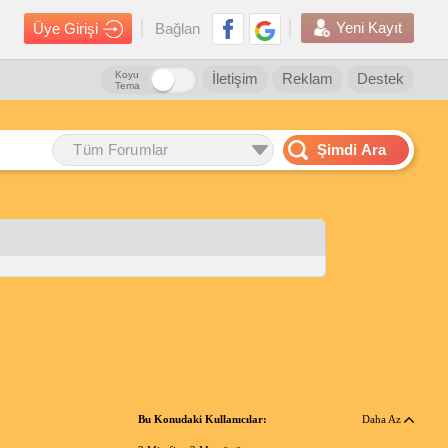
Yeni Kayıt
Üye Girişi
Bağlan
Koyu
İletişim
Reklam
Destek
Tema
Tüm Forumlar
Şimdi Ara
Bu Konudaki Kullanıcılar:
Daha Az