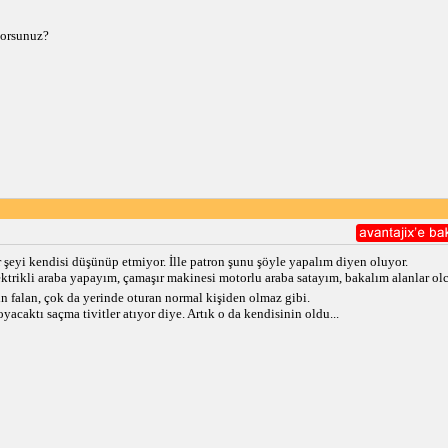
yorsunuz?
r şeyi kendisi düşünüp etmiyor. İlle patron şunu şöyle yapalım diyen oluyor.
ktrikli araba yapayım, çamaşır makinesi motorlu araba satayım, bakalım alanlar o
sin falan, çok da yerinde oturan normal kişiden olmaz gibi.
acaktı saçma tivitler atıyor diye. Artık o da kendisinin oldu...