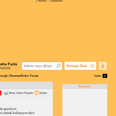
2 Misafir -
2 Masaüstü
aha Fazla
Konuya Özel
statistik
Favorilerime Ekle
 gerçeği | DonanımHaber Forum
Sayfa:
1
Konuyu Açandan
Reklamlar
Popüler Mesajlar
Mesaj Linkini Kopyala
Şikayet
Linkli Mesajlar
Yazdır
E-Posta Aboneliği
k geçiriyor.
ü olarak kullanıyor diye
Konuyu Gizle