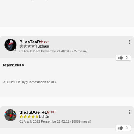
BLasTeaR
10+
Yüzbaşı
01 Aralık 2022 Perşembe 21:46:04 (775 mesaj)
0
Teşekkürler🍀
< Bu ileti iOS uygulamasından atıldı >
theJuDGe_41
10+
Editör
01 Aralık 2022 Perşembe 22:42:22 (18089 mesaj)
0