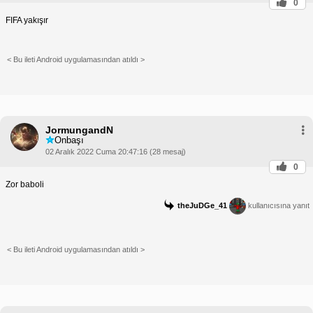
0
FIFA yakışır
< Bu ileti Android uygulamasından atıldı >
JormungandN
Onbaşı
02 Aralık 2022 Cuma 20:47:16 (28 mesaj)
0
Zor baboli
theJuDGe_41
kullanıcısına yanıt
< Bu ileti Android uygulamasından atıldı >