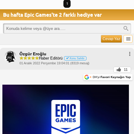
1
Bu hafta Epic Games'te 2 farklı hediye var
Cevap Yaz
Özgür Eroğlu
Haber Editörü
Konu Sahibi
01 Aralık 2022 Perşembe 19:04:01 (8319 mesaj)
11
+
DH'yi
Favori Kaynağın Yap