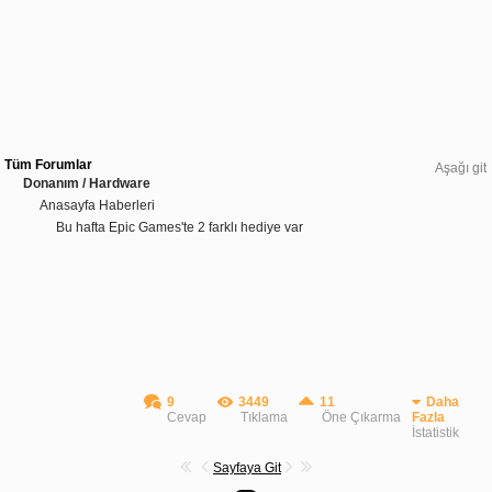
Tüm Forumlar
Aşağı git
Donanım / Hardware
Anasayfa Haberleri
Bu hafta Epic Games'te 2 farklı hediye var
9
3449
11
Daha
Cevap
Tıklama
Öne Çıkarma
Fazla
İstatistik
Sayfaya Git