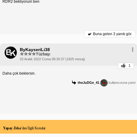
RDR2 bekliyorum ben
Buna gelen
3 yanıtı gör.
ByKayseriLi38
Yüzbaşı
02 Aralık 2022 Cuma 08:30:37 (1825 mesaj)
1
Daha çok beklersin.
theJuDGe_41
kullanıcısına yanıt
Yapay Zeka
’dan İlgili Konular