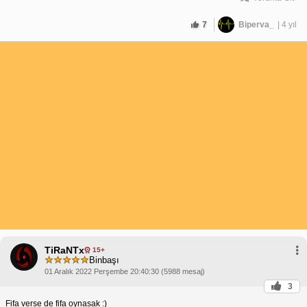
7
Biperva_
| 4 yıl
TiRaNTx
15+
Binbaşı
01 Aralık 2022 Perşembe 20:40:30 (5988 mesaj)
3
Fifa verse de fifa oynasak :)