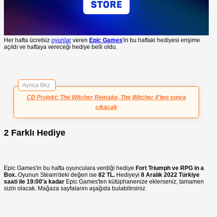
Her hafta ücretsiz
oyunlar
veren
Epic Games
'in bu haftaki hediyesi erişime
açıldı ve haftaya vereceği hediye belli oldu.
Ayrıca Bkz.
CD Projekt: The Witcher Remake, The Witcher 4’ten sonra
çıkacak
2 Farklı Hediye
Epic Games'in bu hafta oyunculara verdiği hediye
Fort Triumph ve RPG in a
Box.
Oyunun Steam'deki değeri ise
82 TL.
Hediyeyi
8 Aralık 2022 Türkiye
saati ile 19:00'a kadar
Epic Games'ten kütüphanenize eklerseniz, tamamen
sizin olacak. Mağaza sayfalarını aşağıda bulabilirsiniz.