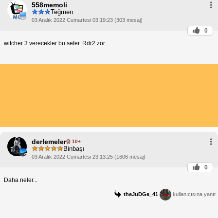
558memoli
Teğmen
03 Aralık 2022 Cumartesi 03:19:23 (303 mesaj)
0
witcher 3 verecekler bu sefer. Rdr2 zor.
derlemeler
10+
Binbaşı
03 Aralık 2022 Cumartesi 23:13:25 (1606 mesaj)
0
Daha neler...
theJuDGe_41
kullanıcısına yanıt