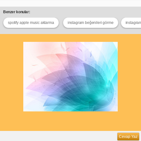
Benzer konular:
spotify apple music aktarma
instagram beğenileri görme
instagram
Cevap Yaz