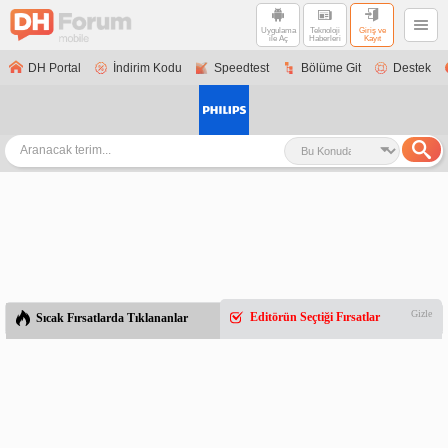
Uygulama
Teknoloji
Giriş ve
ile Aç
Haberleri
Kayıt
DH Portal
İndirim Kodu
Speedtest
Bölüme Git
Destek
Gizle
Editörün Seçtiği Fırsatlar
Sıcak Fırsatlarda Tıklananlar