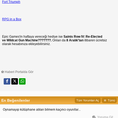
Fort Triumph
RPG in a Box
Epic Games'in haftaya vereceği hediye ise
Saints Row IV: Re-Elected
ve Wildcat Gun Machine???????.
Onları da
8 Aralık'tan
itibaren ücretsiz
olarak hesabınıza ekleyebilirsiniz.
Haberi Portalda Gör
En Beğenilenler
Tüm Yorumları Aç
Tümü
Oynamayıp kütüphane atılan bilmem kaçıncı oyun/lar...
Yoruma Git