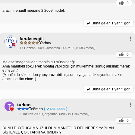
0
aracım renault megane 2 2009 model.
Buna gelen
1 yanıtı gör.
faruksevgili
Yarbay
17 Haziran 2009 Çarşamba 14:02:19 (10683 mesaj)
0
Malesef meganII lerin manifoldu müsait değil.
Ama manifold sökülerek montaj yapıldığı için mükemmel sonuç alırsınız merak
etmeyin :)
(Manifoldu sökmeden yapıyoruz abii hiç sorun yaşamadık diyenlere sakın
aracını teslim etme :)
Buna gelen
1 yanıtı gör.
turkon
T
Teğmen
Konu Sahibi
17 Haziran 2009 Çarşamba 14:05:19 (196 mesaj)
0
BUNU DUYDUĞUMA ÜZÜLDÜM.MANİFOLD DELİNEREK YAPILAN
SİSTEMLE ÇOK FARKI VARMIDIR.?