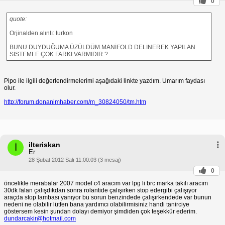
0
quote:
Orjinalden alıntı: turkon
BUNU DUYDUĞUMA ÜZÜLDÜM.MANİFOLD DELİNEREK YAPILAN
SİSTEMLE ÇOK FARKI VARMIDIR.?
Pipo ile ilgili değerlendirmelerimi aşağıdaki linkte yazdım. Umarım faydası
olur.
http://forum.donanimhaber.com/m_30824050/tm.htm
ilteriskan
İ
Er
28 Şubat 2012 Salı 11:00:03 (3 mesaj)
0
öncelikle merabalar 2007 model c4 aracım var lpg li brc marka takılı aracım
30dk falan çalışdıkdan sonra rolantide çalışırken stop edergibi çalışıyor
araçda stop lambası yanıyor bu sorun benzindede çalışırkendede var bunun
nedeni ne olabilir lütfen bana yardımcı olabilirmisiniz handi tanirciye
göstersem kesin şundan dolayı demiyor şimdiden çok teşekkür ederim.
dundarcakir@hotmail.com