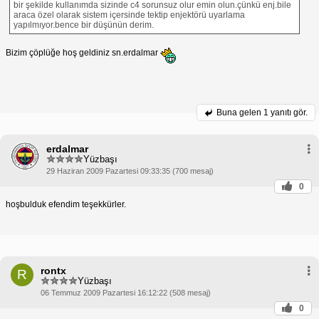
bir şekilde kullanımda sizinde c4 sorunsuz olur emin olun.çünkü enj.bile
araca özel olarak sistem içersinde tektip enjektörü uyarlama
yapılmıyor.bence bir düşünün derim.
Bizim çöplüğe hoş geldiniz sn.erdalmar
Buna gelen
1 yanıtı gör.
erdalmar
Yüzbaşı
29 Haziran 2009 Pazartesi 09:33:35 (700 mesaj)
0
hoşbulduk efendim teşekkürler.
rontx
R
Yüzbaşı
06 Temmuz 2009 Pazartesi 16:12:22 (508 mesaj)
0