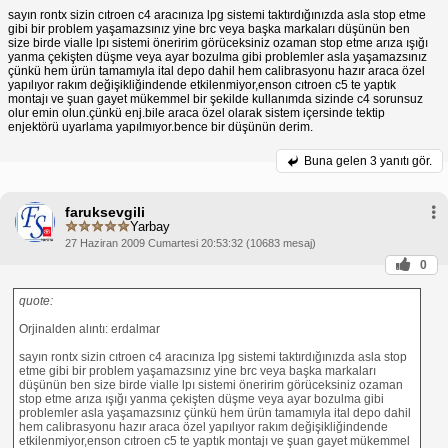
sayın rontx sizin cıtroen c4 aracınıza lpg sistemi taktırdığınızda asla stop etme
gibi bir problem yaşamazsınız yine brc veya başka markaları düşünün ben
size birde vialle lpı sistemi öneririm görüceksiniz ozaman stop etme arıza ışığı
yanma çekişten düşme veya ayar bozulma gibi problemler asla yaşamazsınız
çünkü hem ürün tamamıyla ital depo dahil hem calibrasyonu hazır araca özel
yapılıyor rakım değişikliğindende etkilenmiyor,enson cıtroen c5 te yaptık
montajı ve şuan gayet mükemmel bir şekilde kullanımda sizinde c4 sorunsuz
olur emin olun.çünkü enj.bile araca özel olarak sistem içersinde tektip
enjektörü uyarlama yapılmıyor.bence bir düşünün derim.
Buna gelen
3 yanıtı gör.
faruksevgili
Yarbay
27 Haziran 2009 Cumartesi 20:53:32 (10683 mesaj)
0
quote:
Orjinalden alıntı: erdalmar
sayın rontx sizin cıtroen c4 aracınıza lpg sistemi taktırdığınızda asla stop
etme gibi bir problem yaşamazsınız yine brc veya başka markaları
düşünün ben size birde vialle lpı sistemi öneririm görüceksiniz ozaman
stop etme arıza ışığı yanma çekişten düşme veya ayar bozulma gibi
problemler asla yaşamazsınız çünkü hem ürün tamamıyla ital depo dahil
hem calibrasyonu hazır araca özel yapılıyor rakım değişikliğindende
etkilenmiyor,enson cıtroen c5 te yaptık montajı ve şuan gayet mükemmel