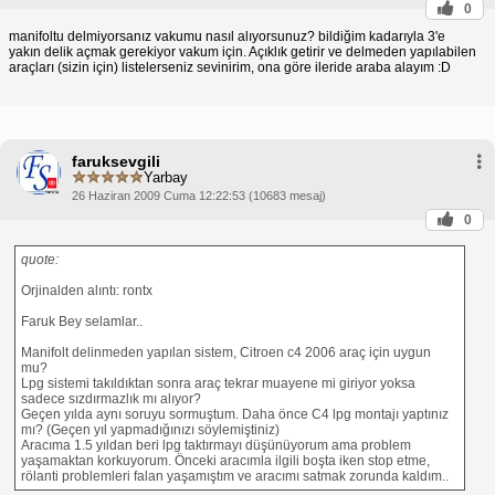
0
manifoltu delmiyorsanız vakumu nasıl alıyorsunuz? bildiğim kadarıyla 3'e
yakın delik açmak gerekiyor vakum için. Açıklık getirir ve delmeden yapılabilen
araçları (sizin için) listelerseniz sevinirim, ona göre ileride araba alayım :D
faruksevgili
Yarbay
26 Haziran 2009 Cuma 12:22:53 (10683 mesaj)
0
quote:
Orjinalden alıntı: rontx
Faruk Bey selamlar..
Manifolt delinmeden yapılan sistem, Citroen c4 2006 araç için uygun
mu?
Lpg sistemi takıldıktan sonra araç tekrar muayene mi giriyor yoksa
sadece sızdırmazlık mı alıyor?
Geçen yılda aynı soruyu sormuştum. Daha önce C4 lpg montajı yaptınız
mı? (Geçen yıl yapmadığınızı söylemiştiniz)
Aracıma 1.5 yıldan beri lpg taktırmayı düşünüyorum ama problem
yaşamaktan korkuyorum. Önceki aracımla ilgili boşta iken stop etme,
rölanti problemleri falan yaşamıştım ve aracımı satmak zorunda kaldım..