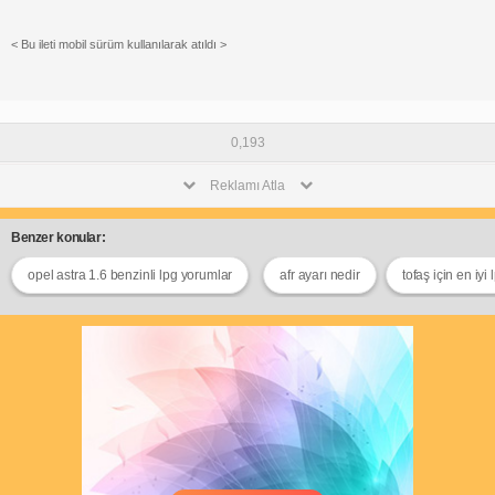
< Bu ileti mobil sürüm kullanılarak atıldı >
0,193
Reklamı Atla
Benzer konular:
opel astra 1.6 benzinli lpg yorumlar
afr ayarı nedir
tofaş için en iyi