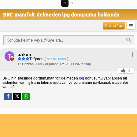
1
2
BRC manıfolt delmeden lpg donusumu hakkında
Cevap Yaz
turkon
T
Teğmen
Konu Sahibi
17 Haziran 2009 Çarşamba 12:12:01 (196 mesaj)
0
BRC nin sitesinde gördüm,manıfolt delmeden
lpg
donusumu yapılabilen bir
sistemleri varmış.Bunu bilen,uygulayan ve yorumlarını paylaşmak isteyenler
var mı?