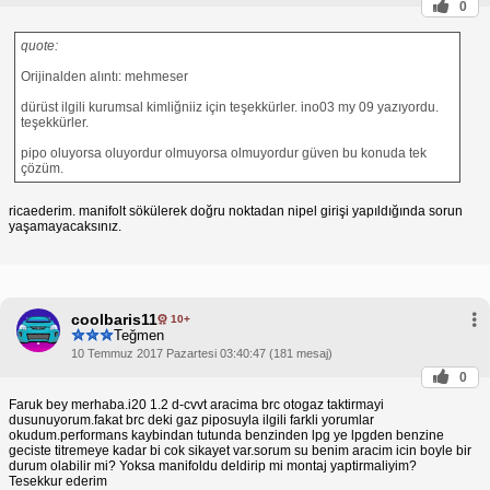
0
quote:
Orijinalden alıntı: mehmeser
dürüst ilgili kurumsal kimliğniiz için teşekkürler. ino03 my 09 yazıyordu.
teşekkürler.
pipo oluyorsa oluyordur olmuyorsa olmuyordur güven bu konuda tek
çözüm.
ricaederim. manifolt sökülerek doğru noktadan nipel girişi yapıldığında sorun
yaşamayacaksınız.
coolbaris11
10+
Teğmen
10 Temmuz 2017 Pazartesi 03:40:47 (181 mesaj)
0
Faruk bey merhaba.i20 1.2 d-cvvt aracima brc otogaz taktirmayi
dusunuyorum.fakat brc deki gaz piposuyla ilgili farkli yorumlar
okudum.performans kaybindan tutunda benzinden lpg ye lpgden benzine
geciste titremeye kadar bi cok sikayet var.sorum su benim aracim icin boyle bir
durum olabilir mi? Yoksa manifoldu deldirip mi montaj yaptirmaliyim?
Tesekkur ederim