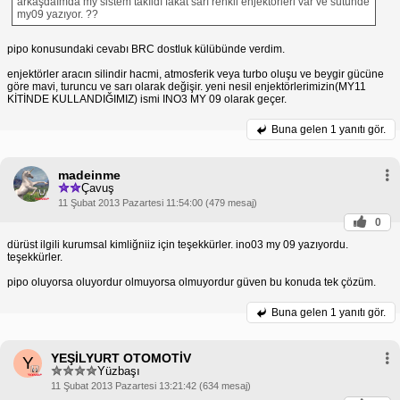
arkaşdaımda my sistem takıldı fakat sarı renkli enjektörleri var ve sütünde
my09 yazıyor. ??
pipo konusundaki cevabı BRC dostluk külübünde verdim.
enjektörler aracın silindir hacmi, atmosferik veya turbo oluşu ve beygir gücüne
göre mavi, turuncu ve sarı olarak değişir. yeni nesil enjektörlerimizin(MY11
KİTİNDE KULLANDIĞIMIZ) ismi INO3 MY 09 olarak geçer.
Buna gelen
1 yanıtı gör.
madeinme
Çavuş
11 Şubat 2013 Pazartesi 11:54:00 (479 mesaj)
0
dürüst ilgili kurumsal kimliğniiz için teşekkürler. ino03 my 09 yazıyordu.
teşekkürler.
pipo oluyorsa oluyordur olmuyorsa olmuyordur güven bu konuda tek çözüm.
Buna gelen
1 yanıtı gör.
YEŞİLYURT OTOMOTİV
Y
Yüzbaşı
11 Şubat 2013 Pazartesi 13:21:42 (634 mesaj)