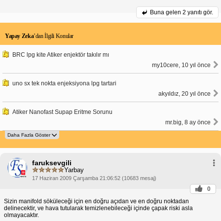
Buna gelen
2 yanıtı gör.
Yapay Zeka
’dan İlgili Konular
BRC lpg kite Atiker enjektör takılır mı
my10cere, 10 yıl önce
uno sx tek nokta enjeksiyona lpg tartari
akyıldız, 20 yıl önce
Atiker Nanofast Supap Eritme Sorunu
mr.big, 8 ay önce
faruksevgili
Yarbay
17 Haziran 2009 Çarşamba 21:06:52 (10683 mesaj)
0
Sizin manifold söküleceği için en doğru açıdan ve en doğru noktadan
delinecektir, ve hava tutularak temizlenebileceği içinde çapak riski asla
olmayacaktır.