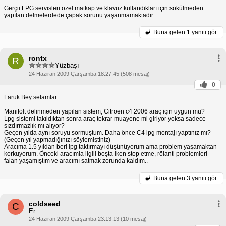
Gerçii LPG servisleri özel matkap ve klavuz kullandıkları için sökülmeden
yapılan delmelerdede çapak sorunu yaşanmamaktadır.
Buna gelen
1 yanıtı gör.
rontx
R
Yüzbaşı
24 Haziran 2009 Çarşamba 18:27:45 (508 mesaj)
0
Faruk Bey selamlar..
Manifolt delinmeden yapılan sistem, Citroen c4 2006 araç için uygun mu?
Lpg sistemi takıldıktan sonra araç tekrar muayene mi giriyor yoksa sadece
sızdırmazlık mı alıyor?
Geçen yılda aynı soruyu sormuştum. Daha önce C4 lpg montajı yaptınız mı?
(Geçen yıl yapmadığınızı söylemiştiniz)
Aracıma 1.5 yıldan beri lpg taktırmayı düşünüyorum ama problem yaşamaktan
korkuyorum. Önceki aracımla ilgili boşta iken stop etme, rölanti problemleri
falan yaşamıştım ve aracımı satmak zorunda kaldım..
Buna gelen
3 yanıtı gör.
coldseed
C
Er
24 Haziran 2009 Çarşamba 23:13:13 (10 mesaj)