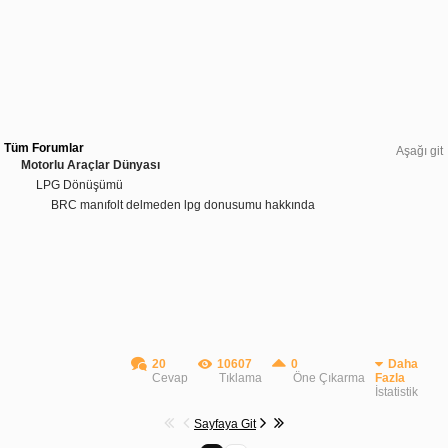
Tüm Forumlar
Aşağı git
Motorlu Araçlar Dünyası
LPG Dönüşümü
BRC manıfolt delmeden lpg donusumu hakkında
20
10607
0
Daha
Cevap
Tıklama
Öne Çıkarma
Fazla
İstatistik
Sayfaya Git