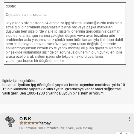
quote:
Orjinalden alıntı: erdalmar
sayın rontx sizin cıtroen c4 aracınıza lpg sistemi taktırdığınızda asla stop
etme gibi bir problem yaşamazsınız yine brc veya başka markaları
düşünün ben size birde vialle lpı sistemi öneririm görüceksiniz ozaman
stop etme arıza ışığı yanma çekişten düşme veya ayar bozulma gibi
problemler asla yaşamazsınız çünkü hem ürün tamamıyla ital depo dahil
hem calibrasyonu hazır araca özel yapılıyor rakım değişikliğindende
etkilenmiyor,enson cıtroen c5 te yaptık montajı ve şuan gayet mükemmel
bir şekilde kullanımda sizinde c4 sorunsuz olur emin olun.çünkü enj.bile
araca özel olarak sistem içersinde tektip enjektörü uyarlama
yapılmıyor.bence bir düşünün derim.
ilginiz için teşekürler..
hocam o fiyatlara lpg dönüşümü yapmak benim açımdan mantıksız..yılda 10-
15 bin kilometre yaparak o kitin fiyatını çıkarıncaya kadar aracı değiştirme
vakti gelir. Ben 1000-1200 civarında uygun bir sistem arıyorum..
O.B.K
Yarbay
06 Temmuz 2009 Pazartesi 20:59:40 (3786 mesaj)