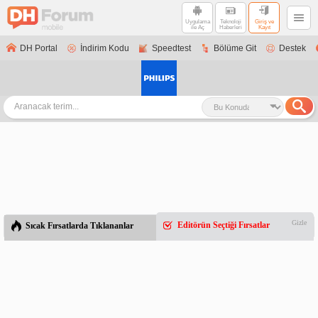
Uygulama
Teknoloji
Giriş ve
ile Aç
Haberleri
Kayıt
DH Portal
İndirim Kodu
Speedtest
Bölüme Git
Destek
Gizle
Editörün Seçtiği Fırsatlar
Sıcak Fırsatlarda Tıklananlar