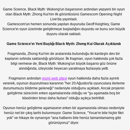
Game Science, Black Myth: Wukong'un başarısının ardından yepyeni bir oyun
olan Black Myth: Zhong Kui'nin ilk görüntüsünü Gamescom Opening Night
Live'da yayınladı.
Gamescom'un hemen sonunda yapılan duyuruda Geoff Keighley, Game
Science'ın oyun üzerinde geliştirmeye başladığını duyurdu ve bunu son büyük
duyuru olarak sakladı.
Game Science'ın Yeni Başlığı Black Myth: Zhong Kui Olarak Açıklandı
Fragmanda, Zhong Kui'nin de aralarında bulunduğu iki kardeşin dev bir
kaplanın sırtında saklandığı görülüyor. İlk fragman, oyun hakkında çok fazla
bilgi vermese de, Black Myth: Wukong'un büyük başarısı göz önüne
alındığında, izleyicide heyecan yaratmaya fazlasıyla yetti.
Fragmanın ardından
resmi web sitesi
oyun hakkında daha fazla ayrıntı
vererek, oyunun duyurulması kararının "her 20 Ağustos'ta oyunculara ilerleme
durumumuzu bildirme geleneği" nedeniyle olduğunu açıkladı. Ancak projenin
geliştirme sürecinin erken aşamalarında olduğu ve "şu aşamada boş bir
klasörden biraz daha fazlası" olduğu açıkça belirtildi.
Oyunun henüz geliştirme aşamasının erken bir aşamasında olması nedeniyle
henüz net bir çıkış tarihi bulunmuyor. Game Science, "Yocar'ın bile hiçbir fikri
yok" ve hikaye ile oynanışın "ana hatlarını bile henüz tamamlamamış gibi
görünüyoruz" diyor.