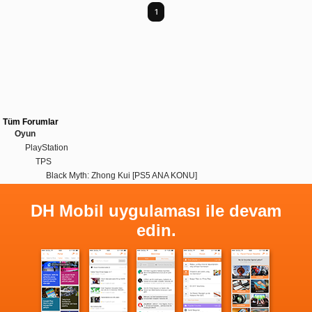
1
Tüm Forumlar
Oyun
PlayStation
TPS
Black Myth: Zhong Kui [PS5 ANA KONU]
DH Mobil uygulaması ile devam
edin.