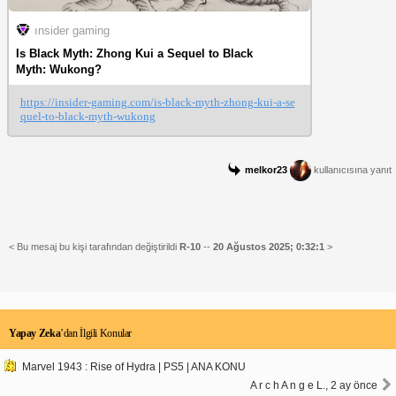
ınsider gaming
Is Black Myth: Zhong Kui a Sequel to Black
Myth: Wukong?
https://insider-gaming.com/is-black-myth-zhong-kui-a-se
quel-to-black-myth-wukong
melkor23
kullanıcısına yanıt
< Bu mesaj bu kişi tarafından değiştirildi
R-10
--
20 Ağustos 2025; 0:32:1
>
Yapay Zeka
’dan İlgili Konular
Marvel 1943 : Rise of Hydra | PS5 | ANA KONU
A r c h A n g e L., 2 ay önce