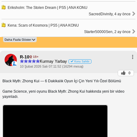
Eriksholm: The Stolen Dream | PS5 | ANA KONU
SacredDivinity, 4 ay önce
Kena: Scars of Kosmora | PS5 | ANA KONU
Starter50000Sen, 2 ay önce
R-10
15+
Kurmay Yarbay
Konu Sahibi
10 Şubat 2026 Salı 07:11:52 (16294 mesaj)
0
Black Myth: Zhong Kui — 6 Dakikalık Oyun İçi Çin Yeni Yılı Özel Bölümü
Game Science, yeni oyunu Black Myth: Zhong Kui hakkında yeni bir video
yayınladı.