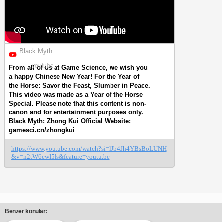
Black Myth
youtube
From all of us at Game Science, we wish you
a happy Chinese New Year! For the Year of
the Horse: Savor the Feast, Slumber in Peace.
This video was made as a Year of the Horse
Special. Please note that this content is non-
canon and for entertainment purposes only.
Black Myth: Zhong Kui Official Website:
gamesci.cn/zhongkui
https://www.youtube.com/watch?si=lJb4Jh4YBsBoLUNH
&v=n2tW6ewI5ls&feature=youtu.be
Benzer konular: