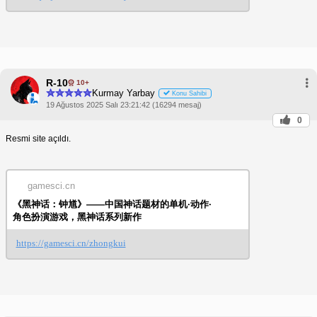
draws its primary creative inspiration from
the famed Chinese folk figure "Zhong Kui".
As the project is still in early development,
no in-game footage is available at this time.
Official website:
https://www.gamesci.cn/zhongkui
R-10
10+
Kurmay Yarbay
Konu Sahibi
19 Ağustos 2025 Salı 23:21:42 (16294 mesaj)
0
Resmi site açıldı.
gamesci.cn
《黑神话：钟馗》——中国神话题材的单机·动作·
角色扮演游戏，黑神话系列新作
https://gamesci.cn/zhongkui