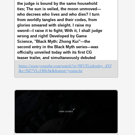
the judge is bound by the same household
ties; The sun is veiled, the moon unmoved—
who decrees who lives and who dies? I turn
from worldly tangles and their codes, from
glories smeared with sleight. I raise my
sword—I raise it to fight; With it, I shall judge
wrong and right! Developed by Game
Science, "Black Myth: Zhong Kui"—the
second entry in the Black Myth series—was
officially unveiled today with its first CG
teaser trailer, and simultaneously debuted
during Gamescom Opening Night Live 2025.
https://www.youtube.com/watch?si=NF1TLtzkwfoy_dYJ
This single-player action role-playing game
&v=NZ7VLcO06Ak&feature=youtu.be
draws its primary creative inspiration from
the famed Chinese folk figure "Zhong Kui".
As the project is still in early development,
no in-game footage is available at this time.
Official website:
https://www.gamesci.cn/zhongkui