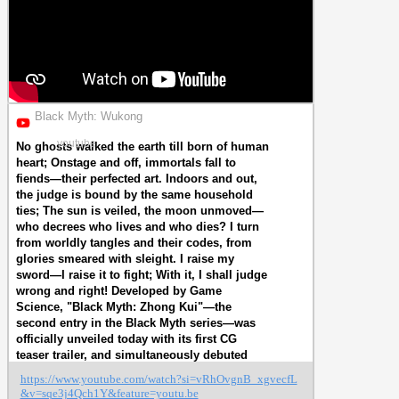
Black Myth: Wukong
youtube
No ghosts walked the earth till born of human
heart; Onstage and off, immortals fall to
fiends—their perfected art. Indoors and out,
the judge is bound by the same household
ties; The sun is veiled, the moon unmoved—
who decrees who lives and who dies? I turn
from worldly tangles and their codes, from
glories smeared with sleight. I raise my
sword—I raise it to fight; With it, I shall judge
wrong and right! Developed by Game
Science, "Black Myth: Zhong Kui"—the
second entry in the Black Myth series—was
officially unveiled today with its first CG
teaser trailer, and simultaneously debuted
during Gamescom Opening Night Live 2025.
https://www.youtube.com/watch?si=vRhOvgnB_xgvecfL
This single-player action role-playing game
&v=sqe3j4Qch1Y&feature=youtu.be