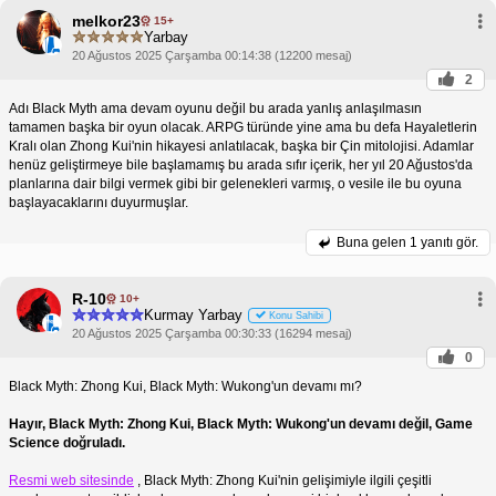
melkor23
15+
Yarbay
20 Ağustos 2025 Çarşamba 00:14:38 (12200 mesaj)
2
Adı Black Myth ama devam oyunu değil bu arada yanlış anlaşılmasın
tamamen başka bir oyun olacak. ARPG türünde yine ama bu defa Hayaletlerin
Kralı olan Zhong Kui'nin hikayesi anlatılacak, başka bir Çin mitolojisi. Adamlar
henüz geliştirmeye bile başlamamış bu arada sıfır içerik, her yıl 20 Ağustos'da
planlarına dair bilgi vermek gibi bir gelenekleri varmış, o vesile ile bu oyuna
başlayacaklarını duyurmuşlar.
Buna gelen
1 yanıtı gör.
R-10
10+
Kurmay Yarbay
Konu Sahibi
20 Ağustos 2025 Çarşamba 00:30:33 (16294 mesaj)
0
Black Myth: Zhong Kui, Black Myth: Wukong'un devamı mı?
Hayır, Black Myth: Zhong Kui, Black Myth: Wukong'un devamı değil, Game
Science doğruladı.
Resmi web sitesinde
, Black Myth: Zhong Kui'nin gelişimiyle ilgili çeşitli