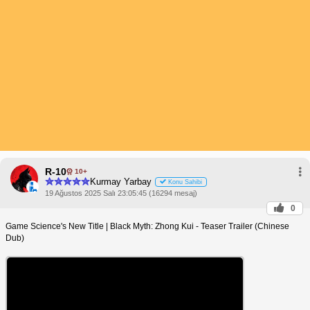
R-10
10+
Kurmay Yarbay
Konu Sahibi
19 Ağustos 2025 Salı 23:05:45 (16294 mesaj)
0
Game Science's New Title | Black Myth: Zhong Kui - Teaser Trailer (Chinese
Dub)