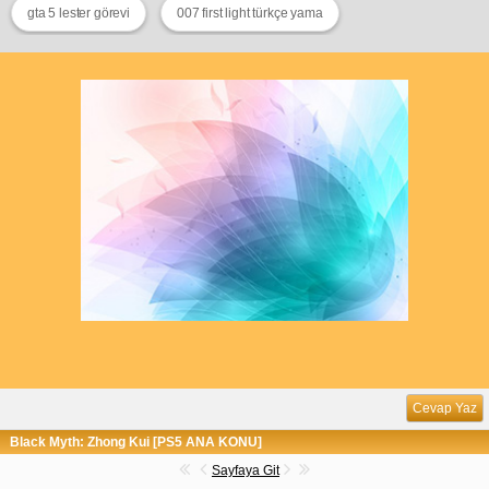
gta 5 lester görevi
007 first light türkçe yama
Cevap Yaz
Black Myth: Zhong Kui [PS5 ANA KONU]
Sayfaya Git