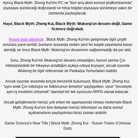
Ayrıca Black Myth: Zhong Kui'nin PC ve "tüm ana akım konsol platformlarında"
piyasaya sürüleceği doğrulandı ve nihai bilgiler piyasaya sürülmeye yakın bir
zamanda paylaşılacak.
Hayır, Black Myth: Zhong Kui, Black Myth: Wukong'un devamı değil, Game
Science doğruladı.
Resmi web sitesinde
, Black Myth: Zhong Kui'nin gelişimiyle ilgili çeşitli
sorulara yanıt verildi; bunların arasında neden yeni bir başlık yayınlama kararı
alındığı ve önce Black Myth: Wukong'un devamının sağlanmadığı da yer aldı.
Soru, Zhong Kui'nin Wukong'un devamı olmadığını, bunun yerine Çin
mitolojisindeki bir hikayeyi anlattığını açıkça ortaya koyuyor; ancak oyunda
Wukong ile ilgili referanslar ve Paskalya Yumurtaları olabilir.
Ancak oyunlar arasında birçok benzerlik bulunuyor; Black Myth: Zhong Kui,
"aynı antik Çin mitolojisi ve folklorunun temelini" paylaşırken, oyun "öncekiyle
aynı iş modelini izleyerek" standart bir tek oyunculu ARPG olarak kalacak.
Ancak geliştirmenin henüz çok erken bir aşamasında olması nedeniyle Black
Myth: Zhong Kui'nin tüm detayları henüz bilinmiyor ve daha somut
açıklamaların paylaşılması biraz zaman alabilir.
Game Science's New Title | Black Myth: Zhong Kui - Teaser Trailer (Chinese
Dub)