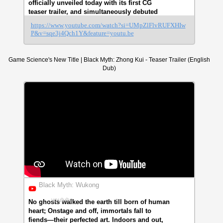
officially unveiled today with its first CG
teaser trailer, and simultaneously debuted
during Gamescom Opening Night Live 2025.
https://www.youtube.com/watch?si=UMpZlFlvRUFXHIw
This single-player action role-playing game
P&v=sqe3j4Qch1Y&feature=youtu.be
draws its primary creative inspiration from
the famed Chinese folk figure "Zhong Kui".
As the project is still in early development,
Game Science's New Title | Black Myth: Zhong Kui - Teaser Trailer (English
no in-game footage is available at this time.
Dub)
Official website:
https://www.gamesci.cn/zhongkui
Black Myth: Wukong
youtube
No ghosts walked the earth till born of human
heart; Onstage and off, immortals fall to
fiends—their perfected art. Indoors and out,