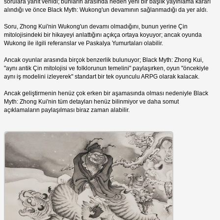
sorulara yanıt verildi; bunların arasında neden yeni bir başlık yayınlama kararı
alındığı ve önce Black Myth: Wukong'un devamının sağlanmadığı da yer aldı.
Soru, Zhong Kui'nin Wukong'un devamı olmadığını, bunun yerine Çin
mitolojisindeki bir hikayeyi anlattığını açıkça ortaya koyuyor; ancak oyunda
Wukong ile ilgili referanslar ve Paskalya Yumurtaları olabilir.
Ancak oyunlar arasında birçok benzerlik bulunuyor; Black Myth: Zhong Kui,
"aynı antik Çin mitolojisi ve folklorunun temelini" paylaşırken, oyun "öncekiyle
aynı iş modelini izleyerek" standart bir tek oyunculu ARPG olarak kalacak.
Ancak geliştirmenin henüz çok erken bir aşamasında olması nedeniyle Black
Myth: Zhong Kui'nin tüm detayları henüz bilinmiyor ve daha somut
açıklamaların paylaşılması biraz zaman alabilir.