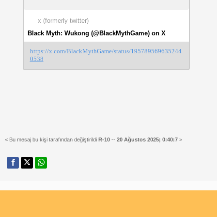
x (formerly twitter)
Black Myth: Wukong (@BlackMythGame) on X
https://x.com/BlackMythGame/status/195789569635244
0538
< Bu mesaj bu kişi tarafından değiştirildi
R-10
--
20 Ağustos 2025; 0:40:7
>