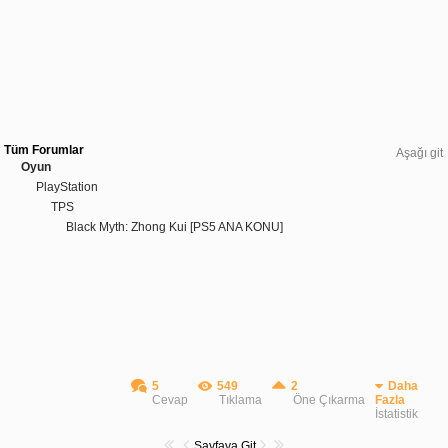
Tüm Forumlar
Aşağı git
Oyun
PlayStation
TPS
Black Myth: Zhong Kui [PS5 ANA KONU]
5
549
2
Daha
Cevap
Tıklama
Öne Çıkarma
Fazla
İstatistik
Sayfaya Git