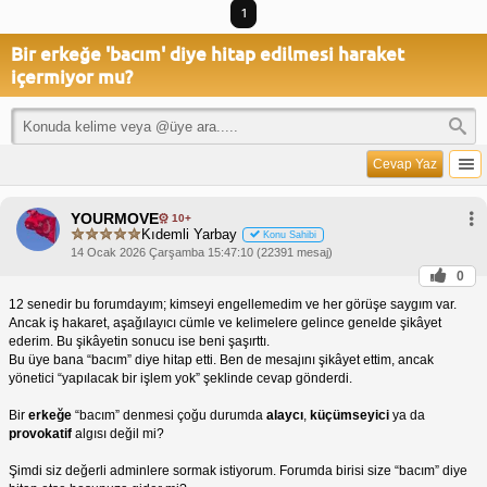
1
Bir erkeğe 'bacım' diye hitap edilmesi haraket
içermiyor mu?
Cevap Yaz
YOURMOVE
10+
Kıdemli Yarbay
Konu Sahibi
14 Ocak 2026 Çarşamba 15:47:10 (22391 mesaj)
0
12 senedir bu forumdayım; kimseyi engellemedim ve her görüşe saygım var.
Ancak iş hakaret, aşağılayıcı cümle ve kelimelere gelince genelde şikâyet
ederim. Bu şikâyetin sonucu ise beni şaşırttı.
Bu üye bana “bacım” diye hitap etti. Ben de mesajını şikâyet ettim, ancak
yönetici “yapılacak bir işlem yok” şeklinde cevap gönderdi.
Bir
erkeğe
“bacım” denmesi çoğu durumda
alaycı
,
küçümseyici
ya da
provokatif
algısı değil mi?
Şimdi siz değerli adminlere sormak istiyorum. Forumda birisi size “bacım” diye