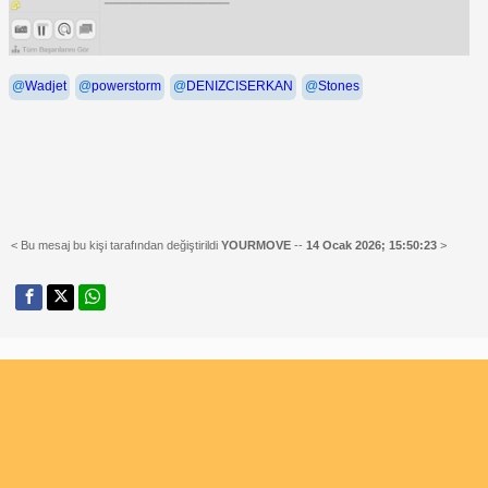
@
Wadjet
@
powerstorm
@
DENIZCISERKAN
@
Stones
< Bu mesaj bu kişi tarafından değiştirildi
YOURMOVE
--
14 Ocak 2026; 15:50:23
>