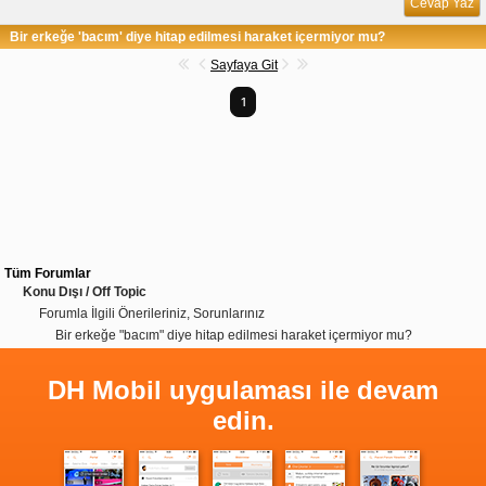
Cevap Yaz
Bir erkeğe 'bacım' diye hitap edilmesi haraket içermiyor mu?
Sayfaya Git
1
Tüm Forumlar
Konu Dışı / Off Topic
Forumla İlgili Önerileriniz, Sorunlarınız
Bir erkeğe "bacım" diye hitap edilmesi haraket içermiyor mu?
DH Mobil uygulaması ile devam
edin.