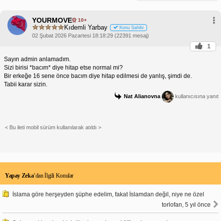
YOURMOVE
10+
Kıdemli Yarbay
Konu Sahibi
02 Şubat 2026 Pazartesi 18:18:29 (22391 mesaj)
1
Sayın admin anlamadım.
Sizi birisi *bacım* diye hitap etse normal mi?
Bir erkeğe 16 sene önce bacım diye hitap edilmesi de yanlış, şimdi de.
Tabii karar sizin.
Nat Alianovna
kullanıcısına yanıt
< Bu ileti mobil sürüm kullanılarak atıldı >
Yapay Zeka
’dan İlgili Konular
İslama göre herşeyden şüphe edelim, fakat İslamdan değil, niye ne özel
torlofan, 5 yıl önce