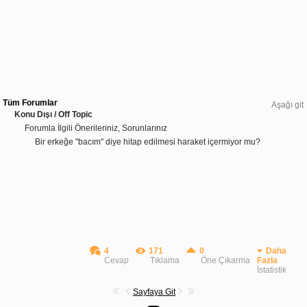
Tüm Forumlar
Aşağı git
Konu Dışı / Off Topic
Forumla İlgili Önerileriniz, Sorunlarınız
Bir erkeğe "bacım" diye hitap edilmesi haraket içermiyor mu?
4
171
0
Daha
Cevap
Tıklama
Öne Çıkarma
Fazla
İstatistik
Sayfaya Git