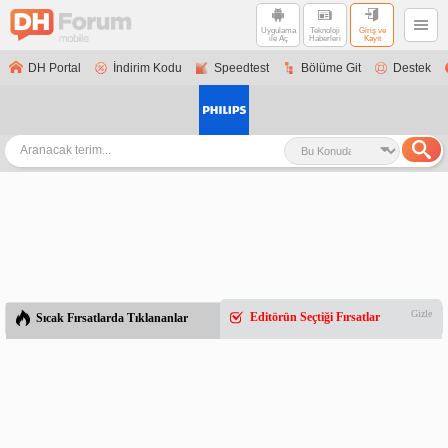
Uygulama
Teknoloji
Giriş ve
ile Aç
Haberleri
Kayıt
DH Portal
İndirim Kodu
Speedtest
Bölüme Git
Destek
Gizle
Editörün Seçtiği Fırsatlar
Sıcak Fırsatlarda Tıklananlar