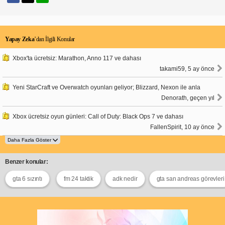
Yapay Zeka
’dan İlgili Konular
Xbox'ta ücretsiz: Marathon, Anno 117 ve dahası
takami59, 5 ay önce
Yeni StarCraft ve Overwatch oyunları geliyor; Blizzard, Nexon ile anla
Denorath, geçen yıl
Xbox ücretsiz oyun günleri: Call of Duty: Black Ops 7 ve dahası
FallenSpirit, 10 ay önce
Benzer konular:
gta 6 sızıntı
fm 24 taktik
adk nedir
gta san andreas görevleri