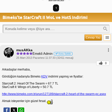
1
Bimeks'te StarCraft II WoL ve HotS indirimi
Cevap Yaz
musAKka
Emekli Admin
Konu Sahibi
25 Mart 2013 Pazartesi 11:37:33 (32411 mesaj)
0
Arkadaşlar merhaba,
Gördüğüm kadarıyla Bimeks
KDV
indirimi yapmış ve fiyatlar:
Starcraft 2: Heart Of The Swarm = 67.7 TL
StarCraft II: Wings of Liberty = 50.7 TL
http://www.bimeks.com.tr/urun/127189/starcraft-2-heart-of-the-swarm-pc.aspx
Almak isteyenler için güzel fırsat.