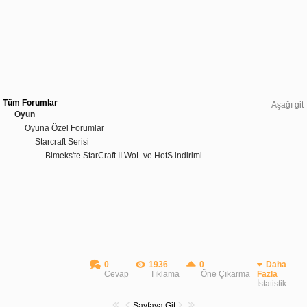
Tüm Forumlar
Aşağı git
Oyun
Oyuna Özel Forumlar
Starcraft Serisi
Bimeks'te StarCraft II WoL ve HotS indirimi
0
1936
0
Daha
Cevap
Tıklama
Öne Çıkarma
Fazla
İstatistik
Sayfaya Git