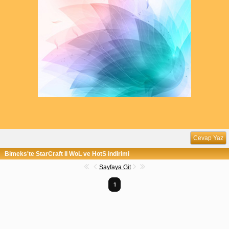
Cevap Yaz
Bimeks'te StarCraft II WoL ve HotS indirimi
Sayfaya Git
1