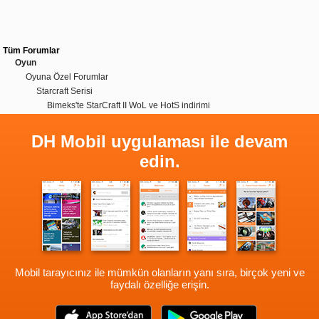
Tüm Forumlar
Oyun
Oyuna Özel Forumlar
Starcraft Serisi
Bimeks'te StarCraft II WoL ve HotS indirimi
DH Mobil uygulaması ile devam
edin.
Mobil tarayıcınız ile mümkün olanların yanı sıra, birçok yeni ve
faydalı özelliğe erişin.