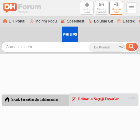
Uygulama
Teknoloji
Giriş ve
ile Aç
Haberleri
Kayıt
DH Portal
İndirim Kodu
Speedtest
Bölüme Git
Destek
Gizle
Editörün Seçtiği Fırsatlar
Sıcak Fırsatlarda Tıklananlar