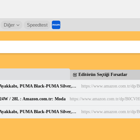
Diğer
Speedtest
Editörün Seçtiği Fırsatlar
PUMA BELLA DONNA DayINight Kadın Spor Ayakkabı, PUMA Black-PUMA Silver, 35.5 : Amazon.com.tr: Moda
https://www.amazon.com.tr/dp
, 24W / 28L : Amazon.com.tr: Moda
https://www.amazon.com.tr/dp/B0C
PUMA BELLA DONNA DayINight Kadın Spor Ayakkabı, PUMA Black-PUMA Silver, 35.5 : Amazon.com.tr: Moda
https://www.amazon.com.tr/dp