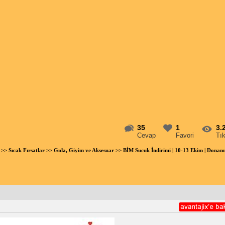
35
1
3.
Cevap
Favori
Tı
>>
Sıcak Fırsatlar
>>
Gıda, Giyim ve Aksesuar
>> BİM Sucuk İndirimi | 10-13 Ekim | Dona