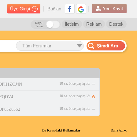
Yeni Kayıt
Üye Girişi
Bağlan
Koyu
İletişim
Reklam
Destek
Tema
Tüm Forumlar
Şimdi Ara
10 sa. önce paylaşıldı
/B0FH1ZQJ4N
10 sa. önce paylaşıldı
VHFQDV4
10 sa. önce paylaşıldı
/B0F83Z83S2
Bu Konudaki Kullanıcılar:
Daha Az