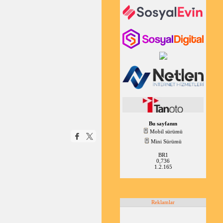
Bu sayfanın
Mobil sürümü
Mini Sürümü
BR1
0,736
1.2.165
Reklamlar