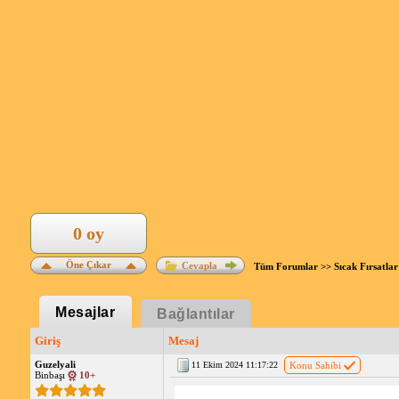
0 oy
Öne Çıkar
Cevapla
Tüm Forumlar
>>
Sıcak Fırsatlar
Mesajlar
Bağlantılar
Giriş
Mesaj
Guzelyali
11 Ekim 2024 11:17:22
Konu Sahibi
Binbaşı
10+