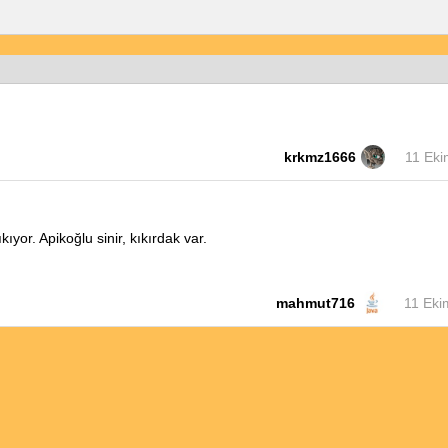
krkmz1666
11 Eki
kıyor. Apikoğlu sinir, kıkırdak var.
mahmut716
11 Eki