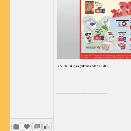
< Bu ileti iOS uygulamasından atıldı >
_____________________________