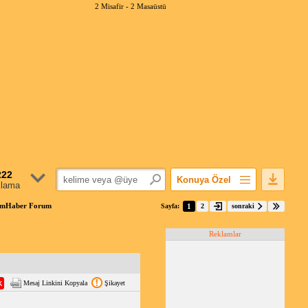
2 Misafir -
2 Masaüstü
222
Konuya Özel
klama
Favorilerime Ekle
nımHaber Forum
Sayfa:
1
2
sonraki
Konuyu Açandan
Reklamlar
Popüler Mesajlar
Linkli Mesajlar
Yazdır
Mesaj Linkini Kopyala
Şikayet
E-Posta Aboneliği
Konuyu Gizle