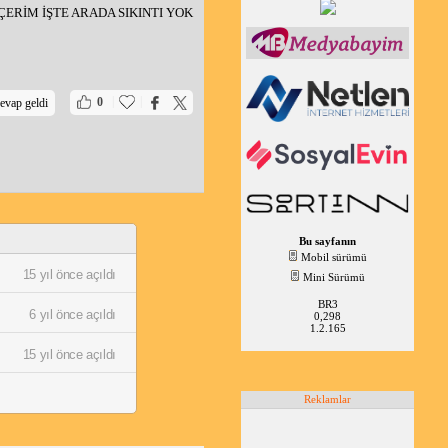
RİM İŞTE ARADA SIKINTI YOK
|
|
0
evap geldi
Bu sayfanın
Mobil sürümü
15 yıl önce açıldı
Mini Sürümü
BR3
6 yıl önce açıldı
0,298
1.2.165
15 yıl önce açıldı
Reklamlar