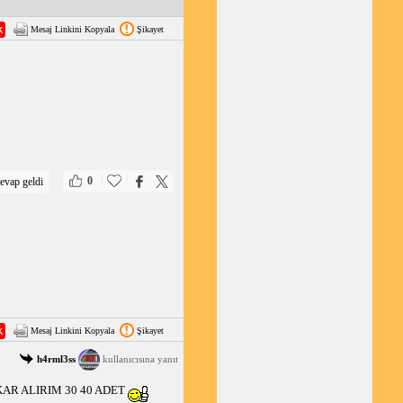
Mesaj Linkini Kopyala
Şikayet
|
|
0
evap geldi
Mesaj Linkini Kopyala
Şikayet
h4rml3ss
kullanıcısına yanıt
AR ALIRIM 30 40 ADET