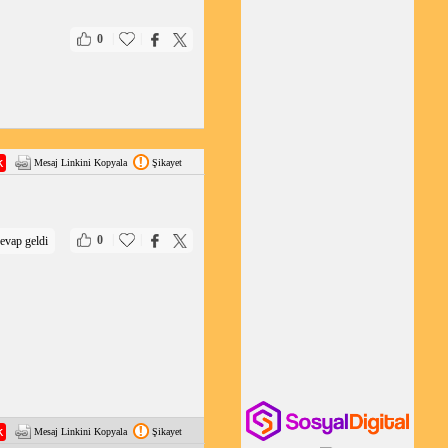
|
|
0
Mesaj Linkini Kopyala
Şikayet
|
|
0
evap geldi
Mesaj Linkini Kopyala
Şikayet