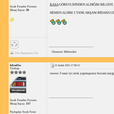
KASA
GÖREVLİSİNDEN ALDIĞIM BİLGİYE
Sıcak Fırsatlar Forumu
Mesaj Sayısı:
30
HEMEN ALDIM 3 TANE AKŞAM BİDAHA Gİ
_____________________________
Otomotiv Mühendisi
Tüm Başarılarını Gör
h4rml3ss
15 Aralık 2015 17:09:12
Yüzbaşı
ooooo 3 tane iyi stok yapmışsınız hocam saygı
_____________________________
Sıcak Fırsatlar Forumu
Mesaj Sayısı:
337
Paylaşılan Sıcak Fırsat