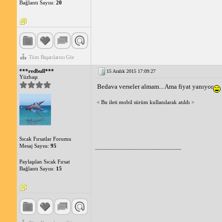
Bağlantı Sayısı:
20
Tüm Başarılarını Gör
***redbull***
15 Aralık 2015 17:09:27
Yüzbaşı
Bedava verseler almam... Ama fiyat yanıyor
< Bu ileti mobil sürüm kullanılarak atıldı >
Sıcak Fırsatlar Forumu
Mesaj Sayısı:
95
_____________________________
Paylaşılan Sıcak Fırsat
Bağlantı Sayısı:
15