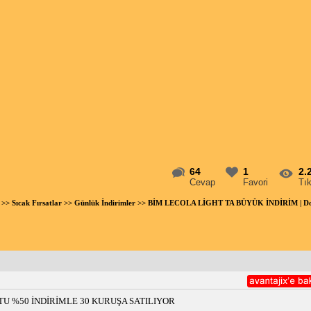
64
1
2.
Cevap
Favori
Tı
>>
Sıcak Fırsatlar
>>
Günlük İndirimler
>> BİM LECOLA LİGHT TA BÜYÜK İNDİRİM | D
U %50 İNDİRİMLE 30 KURUŞA SATILIYOR