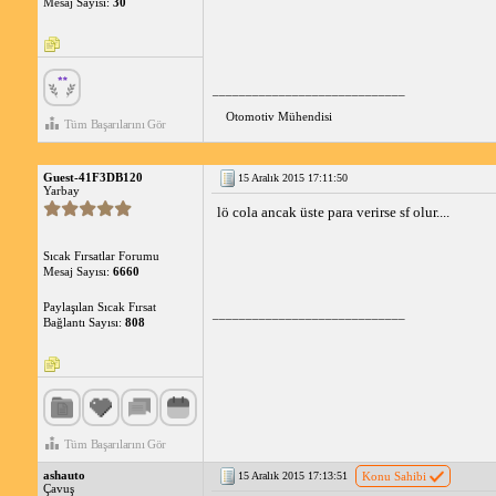
Mesaj Sayısı:
30
_____________________________
Otomotiv Mühendisi
Tüm Başarılarını Gör
Guest-41F3DB120
15 Aralık 2015 17:11:50
Yarbay
lö cola ancak üste para verirse sf olur....
Sıcak Fırsatlar Forumu
Mesaj Sayısı:
6660
Paylaşılan Sıcak Fırsat
_____________________________
Bağlantı Sayısı:
808
Tüm Başarılarını Gör
ashauto
15 Aralık 2015 17:13:51
Konu Sahibi
Çavuş