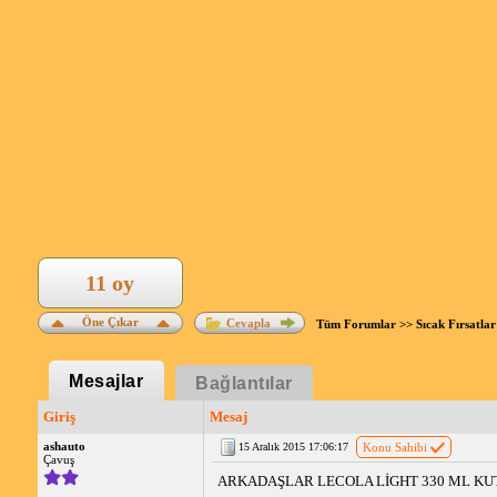
11 oy
Öne Çıkar
Cevapla
Tüm Forumlar
>>
Sıcak Fırsatlar
Mesajlar
Bağlantılar
Giriş
Mesaj
ashauto
15 Aralık 2015 17:06:17
Konu Sahibi
Çavuş
ARKADAŞLAR LECOLA LİGHT 330 ML KUT