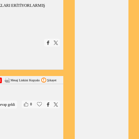
KLARI ERİTİYORLARMIŞ
Mesaj Linkini Kopyala
Şikayet
|
|
0
evap geldi