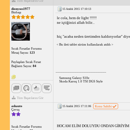
Tüm Başarılarını Gör
dionysos1977
15 Aralık 2015 17:10:13
Binbaşı
le cola, hem de light !!!!!!
ne içtiğinizi allah bilir...
hiç "acaba neden üretimden kaldırıyorlar" di
< Bu ileti tablet sürüm kullanılarak atıldı >
Sıcak Fırsatlar Forumu
Mesaj Sayısı:
123
Paylaşılan Sıcak Fırsat
Bağlantı Sayısı:
84
_____________________________
Samsung Galaxy S10e
Skoda Karoq 1.0 TSI DGS Style
Tüm Başarılarını Gör
ashauto
15 Aralık 2015 17:11:06
Konu Sahibi
Çavuş
HOCAM ELİM DOLUYDU ONDAN GİRİYİM A
Sıcak Fırsatlar Forumu