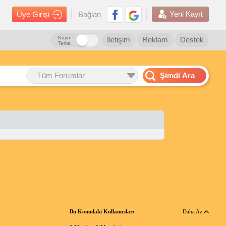
Yeni Kayıt
Üye Girişi
Bağlan
Koyu
İletişim
Reklam
Destek
Tema
Tüm Forumlar
Şimdi Ara
Bu Konudaki Kullanıcılar:
Daha Az