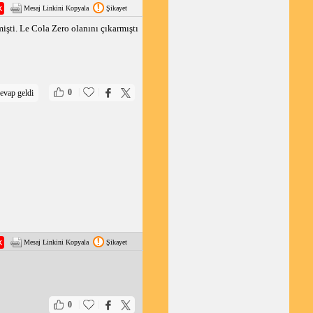
Mesaj Linkini Kopyala
Şikayet
mişti. Le Cola Zero olanını çıkarmıştı
|
|
0
evap geldi
Mesaj Linkini Kopyala
Şikayet
|
|
0