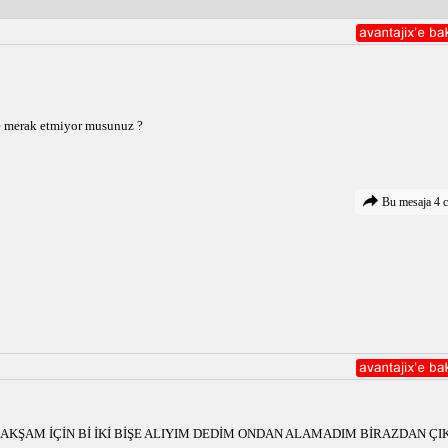
ye merak etmiyor musunuz ?
Bu mesaja 4 c
KŞAM İÇİN Bİ İKİ BİŞE ALIYIM DEDİM ONDAN ALAMADIM BİRAZDAN ÇIK