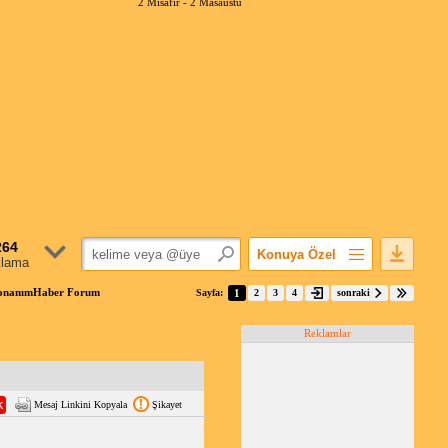
2 Misafir -
2 Masaüstü
264
Konuya Özel
klama
Favorilerime Ekle
onanımHaber Forum
Sayfa:
1
2
3
4
sonraki
Konuyu Açandan
Reklamlar
Popüler Mesajlar
Linkli Mesajlar
Yazdır
Mesaj Linkini Kopyala
Şikayet
E-Posta Aboneliği
Konuyu Gizle