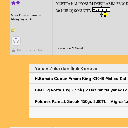
YURTTA KALIYORUM DEPOLARIM PENCER
30 KURUŞ SONUÇTA
Sıcak Fırsatlar Forumu
Mesaj Sayısı:
30
_____________________________
Otomotiv Mühendisi
Tüm Başarılarını Gör
Yapay Zeka’dan İlgili Konular
H.Burada Günün Fırsatı King K1040 Malibu Kat
BİM Çiğ köfte 1 kg 7.95₺ ( 2 Haziran'da yanacak 
Polonez Parmak Sucuk 450gr. 3.90TL - Migros'ta