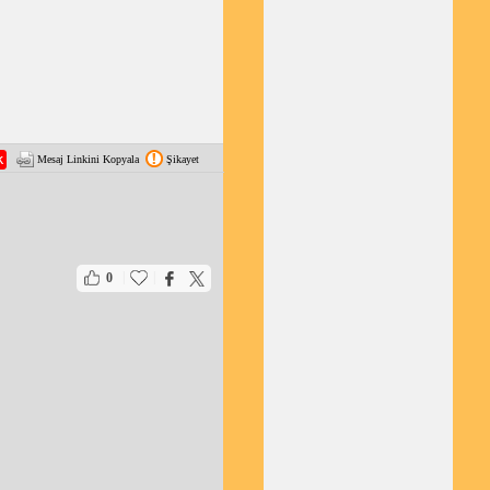
Mesaj Linkini Kopyala
Şikayet
|
|
0