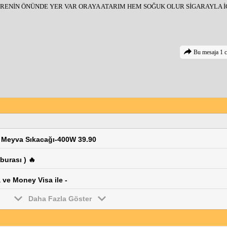
ENİN ÖNÜNDE YER VAR ORAYA ATARIM HEM SOĞUK OLUR SİGARAYLA İÇE
Bu mesaja 1 c
ı Meyva Sıkacağı-400W 39.90
burası ) 🔥
 ve Money Visa ile -
Daha Fazla Göster