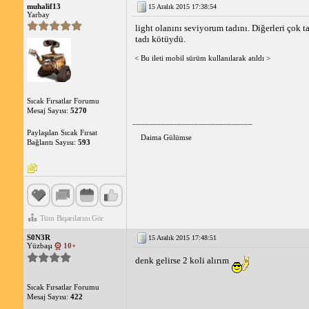
muhalif13
15 Aralık 2015 17:38:54
Yarbay
light olanını seviyorum tadını. Diğerleri çok ta
tadı kötüydü.
< Bu ileti mobil sürüm kullanılarak atıldı >
Sıcak Fırsatlar Forumu
Mesaj Sayısı:
5270
_____________________________
Paylaşılan Sıcak Fırsat
Daima Gülümse
Bağlantı Sayısı:
593
Tüm Başarılarını Gör
S0N3R
15 Aralık 2015 17:48:51
Yüzbaşı
10+
denk gelirse 2 koli alırım
Sıcak Fırsatlar Forumu
Mesaj Sayısı:
422