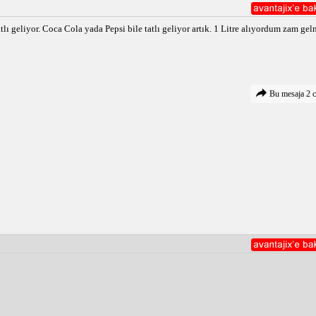
tlı geliyor. Coca Cola yada Pepsi bile tatlı geliyor artık. 1 Litre alıyordum zam gel
Bu mesaja 2 c