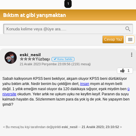
1
Bıktım at gibi yarışmaktan
Cevap Yaz
eski_nesil
Yüzbaşı
Konu Sahibi
21 Aralık 2023 Perşembe 23:09:56 (2191 mesaj)
1
Sabah kalkıyorum KPSS beni bekliyor, akşam oluyor KPSS beni dürtüklüyor
yahu bıktım artık. Nedir benim bu çektiğim dert,
insan
mıyım at mıyım belli
değil. 1 yıllık emeğim nasıl oluyor da 120 dakikaya sığıyor, eşek miydim ben
ü
niversite
okudum. Yeter artık ne uykum uyku ne keyfim keyif. Paranın da suyu
kalmadı hayatın da. Sözlenmem lazım para da yok iş de yok. Ne yapayım ben
şimdi?
< Bu mesaj bu kişi tarafından değiştirildi
eski_nesil
--
21 Aralık 2023; 23:10:52
>