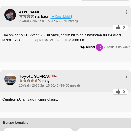
eski_nesil
Yüzbaşı
Konu Sahibi
26 Aralık 2023 Salı 15:20:32 (2191 mesaj)
0
Hocam bana KPSS'den 78-80 arası, eğitim bilimleri sınavından 83-84 arası
lazım. ÖABT'den de toplamda 80-82 gelirse atanırım.
R
Rubai
kullanıcısına yanıt
Toyota SUPRA
15+
Yarbay
26 Aralık 2023 Salı 15:36:45 (28450 mesaj)
0
Cümleten Allah yardımcımız olsun..
Benzer konular: