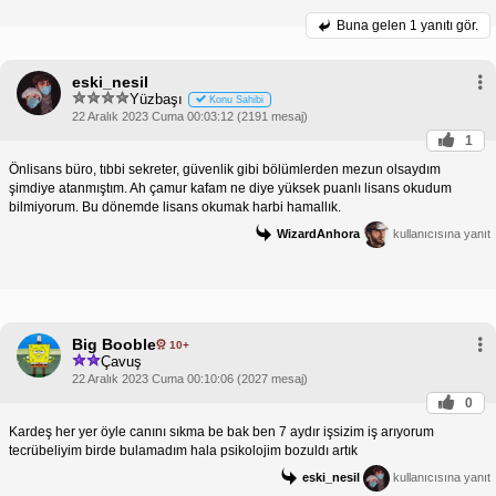
Buna gelen
1 yanıtı gör.
eski_nesil
Yüzbaşı
Konu Sahibi
22 Aralık 2023 Cuma 00:03:12 (2191 mesaj)
1
Önlisans büro, tıbbi sekreter, güvenlik gibi bölümlerden mezun olsaydım
şimdiye atanmıştım. Ah çamur kafam ne diye yüksek puanlı lisans okudum
bilmiyorum. Bu dönemde lisans okumak harbi hamallık.
WizardAnhora
kullanıcısına yanıt
Big Booble
10+
Çavuş
22 Aralık 2023 Cuma 00:10:06 (2027 mesaj)
0
Kardeş her yer öyle canını sıkma be bak ben 7 aydır işsizim iş arıyorum
tecrübeliyim birde bulamadım hala psikolojim bozuldı artık
eski_nesil
kullanıcısına yanıt