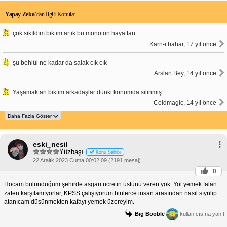
Yapay Zeka
’dan İlgili Konular
çok sıkıldım bıktım artık bu monoton hayattan
Karn-ı bahar, 17 yıl önce
şu behlül ne kadar da salak cık cık
Arslan Bey, 14 yıl önce
Yaşamaktan bıktım arkadaşlar dünki konumda silinmiş
Coldmagic, 14 yıl önce
eski_nesil
Yüzbaşı
Konu Sahibi
22 Aralık 2023 Cuma 00:02:09 (2191 mesaj)
0
Hocam bulunduğum şehirde asgari ücretin üstünü veren yok. Yol yemek falan
zaten karşılamıyorlar, KPSS çalışıyorum binlerce insan arasından nasıl sıyrılıp
atanıcam düşünmekten kafayı yemek üzereyim.
Big Booble
kullanıcısına yanıt