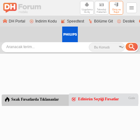
Uygulama
Teknoloji
Giriş ve
ile Aç
Haberleri
Kayıt
DH Portal
İndirim Kodu
Speedtest
Bölüme Git
Destek
Gizle
Editörün Seçtiği Fırsatlar
Sıcak Fırsatlarda Tıklananlar