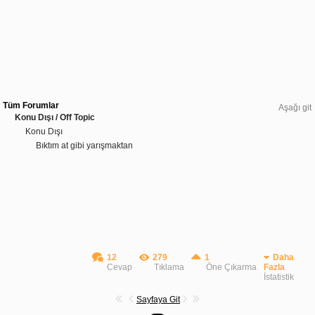
Tüm Forumlar
Aşağı git
Konu Dışı / Off Topic
Konu Dışı
Bıktım at gibi yarışmaktan
12
279
1
Daha
Cevap
Tıklama
Öne Çıkarma
Fazla
İstatistik
Sayfaya Git