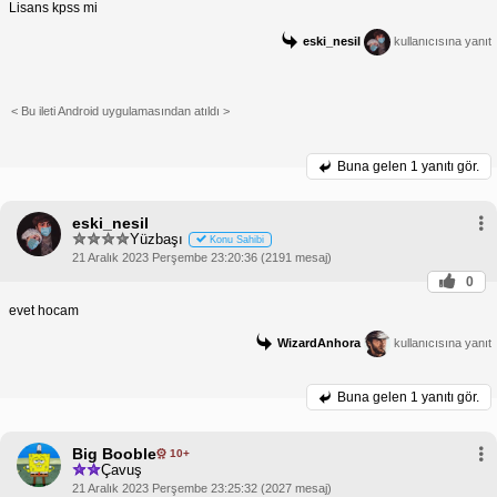
Lisans kpss mi
eski_nesil
kullanıcısına yanıt
< Bu ileti Android uygulamasından atıldı >
Buna gelen
1 yanıtı gör.
eski_nesil
Yüzbaşı
Konu Sahibi
21 Aralık 2023 Perşembe 23:20:36 (2191 mesaj)
0
evet hocam
WizardAnhora
kullanıcısına yanıt
Buna gelen
1 yanıtı gör.
Big Booble
10+
Çavuş
21 Aralık 2023 Perşembe 23:25:32 (2027 mesaj)