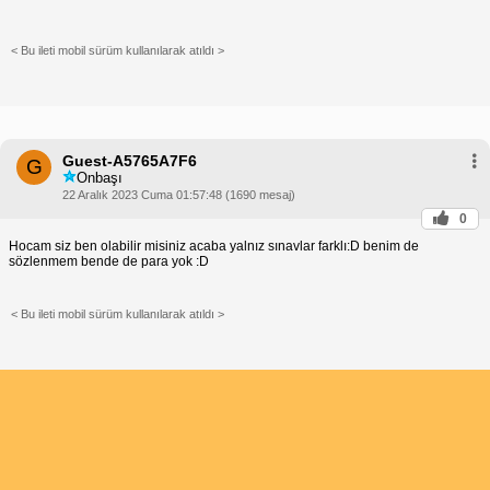
< Bu ileti mobil sürüm kullanılarak atıldı >
Guest-A5765A7F6
G
Onbaşı
22 Aralık 2023 Cuma 01:57:48 (1690 mesaj)
0
Hocam siz ben olabilir misiniz acaba yalnız sınavlar farklı:D benim de
sözlenmem bende de para yok :D
< Bu ileti mobil sürüm kullanılarak atıldı >