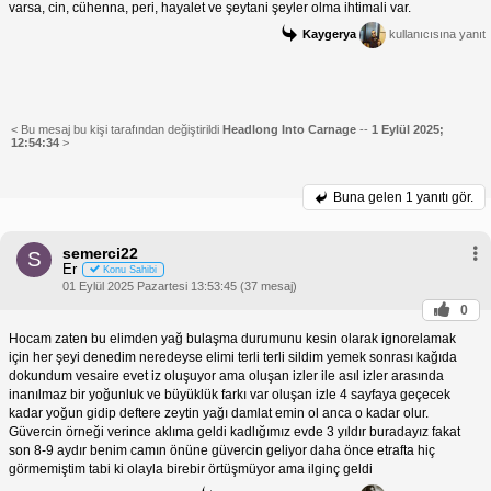
varsa, cin, cühenna, peri, hayalet ve şeytani şeyler olma ihtimali var.
Kaygerya
kullanıcısına yanıt
< Bu mesaj bu kişi tarafından değiştirildi
Headlong Into Carnage
--
1 Eylül 2025;
12:54:34
>
Buna gelen
1 yanıtı gör.
semerci22
S
Er
Konu Sahibi
01 Eylül 2025 Pazartesi 13:53:45 (37 mesaj)
0
Hocam zaten bu elimden yağ bulaşma durumunu kesin olarak ignorelamak
için her şeyi denedim neredeyse elimi terli terli sildim yemek sonrası kağıda
dokundum vesaire evet iz oluşuyor ama oluşan izler ile asıl izler arasında
inanılmaz bir yoğunluk ve büyüklük farkı var oluşan izle 4 sayfaya geçecek
kadar yoğun gidip deftere zeytin yağı damlat emin ol anca o kadar olur.
Güvercin örneği verince aklıma geldi kadlığımız evde 3 yıldır buradayız fakat
son 8-9 aydır benim camın önüne güvercin geliyor daha önce etrafta hiç
görmemiştim tabi ki olayla birebir örtüşmüyor ama ilginç geldi