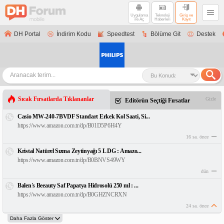
Uygulama
Teknoloji
Giriş ve
ile Aç
Haberleri
Kayıt
DH Portal
İndirim Kodu
Speedtest
Bölüme Git
Destek
Sıcak Fırsatlarda Tıklananlar
Gizle
Editörün Seçtiği Fırsatlar
Casio MW-240-7BVDF Standart Erkek Kol Saati, Si...
https://www.amazon.com.tr/dp/B01D5P6H4Y
16 sa. önce
Kristal Natürel Sızma Zeytinyağı 5 L DG : Amazo...
https://www.amazon.com.tr/dp/B0BNVS49WY
dün
Balen's Beeauty Saf Papatya Hidrosolü 250 ml : ...
https://www.amazon.com.tr/dp/B0GHZNCRXN
24 sa. önce