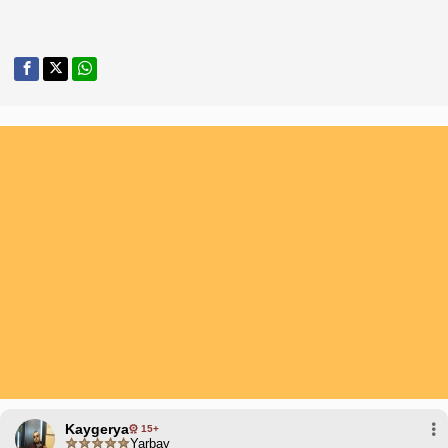
Kaygerya
15+
Yarbay