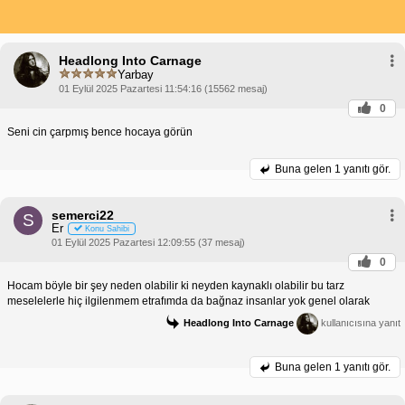
Headlong Into Carnage
Yarbay
01 Eylül 2025 Pazartesi 11:54:16 (15562 mesaj)
0
Seni cin çarpmış bence hocaya görün
Buna gelen
1 yanıtı gör.
semerci22
S
Er
Konu Sahibi
01 Eylül 2025 Pazartesi 12:09:55 (37 mesaj)
0
Hocam böyle bir şey neden olabilir ki neyden kaynaklı olabilir bu tarz
meselelerle hiç ilgilenmem etrafımda da bağnaz insanlar yok genel olarak
Headlong Into Carnage
kullanıcısına yanıt
Buna gelen
1 yanıtı gör.