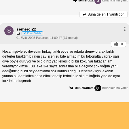
S
semerci22
kullanıcısına yanıt
Buna gelen
1 yanıtı gör.
semerci22
S
Er
Konu Sahibi
01 Eylül 2025 Pazartesi 11:00:47 (37 mesaj)
0
Hocam şöyle söyleyeyim birkaç farklı evde ve odada deney olarak farklı
defterler bıraktım bırakın çayı içeri su bile almadım bu fotoğrafta yaprak sarı
diye böyle duruyor ve bildiğiniz yağ lekesi gibi bir koku var fakat anlam
veremiyor kimse . Bu leke 3-4 sayfa sonrasına bile geçiyor çok yoğun yani
dediğiniz gibi bir şey damlama söz konusu değil. Denemek için lekenin
yanına su damlattım hatta elimi terletip terimi bile sildim kağıda yine de aynı
tarz leke oluşmadı
ülkücüadam
kullanıcısına yanıt