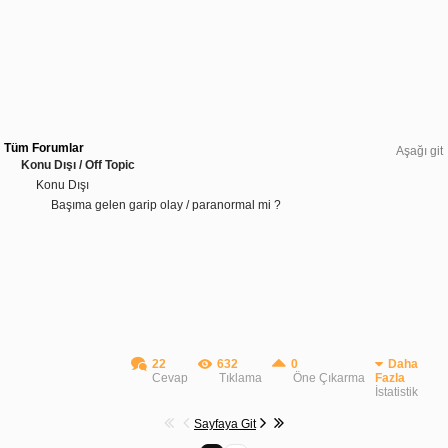
Tüm Forumlar
Aşağı git
Konu Dışı / Off Topic
Konu Dışı
Başıma gelen garip olay / paranormal mi ?
22
632
0
Daha
Cevap
Tıklama
Öne Çıkarma
Fazla
İstatistik
Sayfaya Git