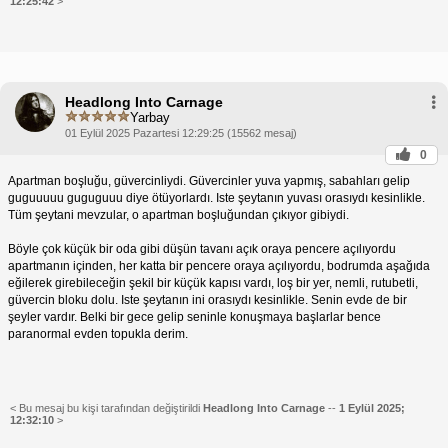
12:25:42
>
Headlong Into Carnage
Yarbay
01 Eylül 2025 Pazartesi 12:29:25 (15562 mesaj)
0
Apartman boşluğu, güvercinliydi. Güvercinler yuva yapmış, sabahları gelip
guguuuuu guguguuu diye ötüyorlardı. Iste şeytanın yuvası orasıydı kesinlikle.
Tüm şeytani mevzular, o apartman boşluğundan çıkıyor gibiydi.
Böyle çok küçük bir oda gibi düşün tavanı açık oraya pencere açılıyordu
apartmanın içinden, her katta bir pencere oraya açılıyordu, bodrumda aşağıda
eğilerek girebileceğin şekil bir küçük kapısı vardı, loş bir yer, nemli, rutubetli,
güvercin bloku dolu. Iste şeytanın ini orasıydı kesinlikle. Senin evde de bir
şeyler vardır. Belki bir gece gelip seninle konuşmaya başlarlar bence
paranormal evden topukla derim.
< Bu mesaj bu kişi tarafından değiştirildi
Headlong Into Carnage
--
1 Eylül 2025;
12:32:10
>