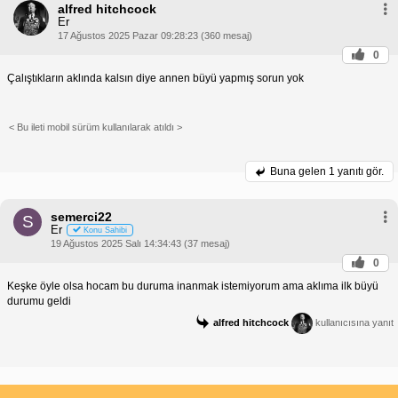
alfred hitchcock
Er
17 Ağustos 2025 Pazar 09:28:23 (360 mesaj)
0
Çalıştıkların aklında kalsın diye annen büyü yapmış sorun yok
< Bu ileti mobil sürüm kullanılarak atıldı >
Buna gelen
1 yanıtı gör.
semerci22
S
Er
Konu Sahibi
19 Ağustos 2025 Salı 14:34:43 (37 mesaj)
0
Keşke öyle olsa hocam bu duruma inanmak istemiyorum ama aklıma ilk büyü
durumu geldi
alfred hitchcock
kullanıcısına yanıt