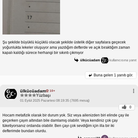
Şu şekilde büyüklü küçüklü olacak şekilde üstelik diğer sayfalara geçecek
yoğunlukta lekeler oluşuyor ama yazdığım defterde ve açık bıraktığım zaman
kapalı kaldığı sürece herhangi bir sıkıntı çıkmıyor
ülkücüadam
kullanıcısına yanıt
Buna gelen
1 yanıtı gör.
ülkücüadam
10+
Yüzbaşı
01 Eylül 2025 Pazartesi 08:19:35 (7695 mesaj)
0
Hocam metafizik olarak bir durum yok. Siz veya ailenizden biri elinde çay ile
geçerken çayın altından bile damlamış olabilir. Veya kendiniz çok çay
tüketiyorsanız ordanda olabilir. Ben çayı çok sevdiğim için illa bir iki
defterimde bundan olurdu.