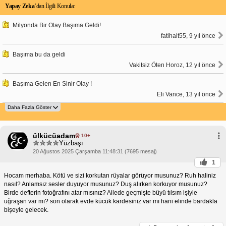
Yapay Zeka
’dan İlgili Konular
Milyonda Bir Olay Başıma Geldi!
fatihalt55, 9 yıl önce
Başıma bu da geldi
Vakitsiz Öten Horoz, 12 yıl önce
Başıma Gelen En Sinir Olay !
Eli Vance, 13 yıl önce
ülkücüadam
10+
Yüzbaşı
20 Ağustos 2025 Çarşamba 11:48:31 (7695 mesaj)
1
Hocam merhaba. Kötü ve sizi korkutan rüyalar görüyor musunuz? Ruh haliniz
nasıl? Anlamsız sesler duyuyor musunuz? Duş alırken korkuyor musunuz?
Birde defterin fotoğrafını atar mısınız? Ailede geçmişte büyü tılsım işiyle
uğraşan var mı? son olarak evde kücük kardesiniz var mı hani elinde bardakla
bişeyle gelecek.