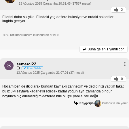
13 Ağustos 2025 Çarşamba 20:51:45 (17557 mesaj)
2
Ellerini daha sik yika. Elindeki yag deftere bulasiyor ve ordaki bakteriler
kagida geciyor.
< Bu ileti mobil sürüm kullanılarak atıldı >
Buna gelen
1 yanıtı gör.
semerci22
S
Er
Konu Sahibi
13 Ağustos 2025 Çarşamba 21:07:01 (37 mesaj)
0
Hocam ben de ilk olarak bundan kaynaklı zannettim ve dediğinizi yaptım fakat
bu iz 3-4 sayfaya kadar etki edecek kadar yoğun aynı zamanda bir gün
boyunca hiç ellemediğim defterde bile oluştu yani el teri değil
Kaygerya
kullanıcısına yanıt