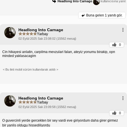
Headlong Into Carnage
kullanıcısına yanıt
Buna gelen
1 yanıtı gör.
Headlong Into Carnage
Yarbay
02 Eylül 2025 Salı 23:08:02 (15562 mesaj)
0
Cin hikayesi anlatin, carpilma mevzulari falan, ateyiz yonumu birakip, opn
minded yaklasacagim
< Bu ileti mobil sürüm kullanılarak atıldı >
Headlong Into Carnage
Yarbay
02 Eylül 2025 Salı 23:09:58 (15562 mesaj)
0
O guvercinli yerde gercekten bir sey vardi eve giriyordum daha girer girmez
bir yanlis oldugu hissediliyordu