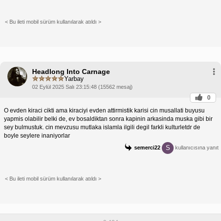
< Bu ileti mobil sürüm kullanılarak atıldı >
Headlong Into Carnage
Yarbay
02 Eylül 2025 Salı 23:15:48 (15562 mesaj)
0
O evden kiraci cikti ama kiraciyi evden attirmistik karisi cin musallati buyusu
yapmis olabilir belki de, ev bosaldiktan sonra kapinin arkasinda muska gibi bir
sey bulmustuk. cin mevzusu mutlaka islamla ilgili degil farkli kulturletdr de
boyle seylere inaniyorlar
S
semerci22
kullanıcısına yanıt
< Bu ileti mobil sürüm kullanılarak atıldı >