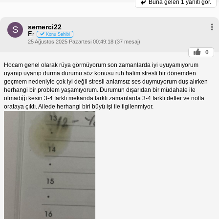
Buna gelen
1 yanıtı gör.
semerci22
S
Er
Konu Sahibi
25 Ağustos 2025 Pazartesi 00:49:18 (37 mesaj)
0
Hocam genel olarak rüya görmüyorum son zamanlarda iyi uyuyamıyorum
uyanıp uyanıp durma durumu söz konusu ruh halim stresli bir dönemden
geçmem nedeniyle çok iyi değil stresli anlamsız ses duymuyorum duş alırken
herhangi bir problem yaşamıyorum. Durumun dışarıdan bir müdahale ile
olmadığı kesin 3-4 farklı mekanda farklı zamanlarda 3-4 farklı defter ve notta
orataya çıktı. Ailede herhangi biri büyü işi ile ilgilenmiyor.