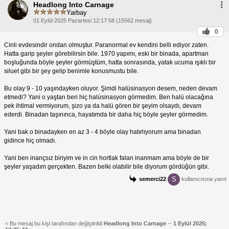
Headlong Into Carnage
Yarbay
01 Eylül 2025 Pazartesi 12:17:58 (15562 mesaj)
0
Cinli evdesindir ondan olmuştur. Paranormal ev kendini belli ediyor zaten.
Hatta garip şeyler görebilirsin bile. 1970 yapımı, eski bir binada, apartman
boşluğunda böyle şeyler görmüştüm, hatta sonrasında, yatak ucuma ışıklı bir
siluet gibi bir şey gelip benimle konusmustu bile.
Bu olay 9 - 10 yaşındayken oluyor. Şimdi halüsinasyon desem, neden devam
etmedi? Yani o yaştan beri hiç halüsinasyon görmedim. Ben halü olacağına
pek ihtimal vermiyorum, şizo ya da halü gören bir şeyim olsaydı, devam
ederdi. Binadan taşınınca, hayatımda bir daha hiç böyle şeyler görmedim.
Yani bak o binadayken en az 3 - 4 böyle olay hatırlıyorum ama binadan
gidince hiç olmadı.
Yani ben inançsız biriyim ve in cin hortlak falan inanmam ama böyle de bir
şeyler yaşadım gerçekten. Bazen belki olabilir bile diyorum gördüğün gibi.
S
semerci22
kullanıcısına yanıt
< Bu mesaj bu kişi tarafından değiştirildi
Headlong Into Carnage
--
1 Eylül 2025;