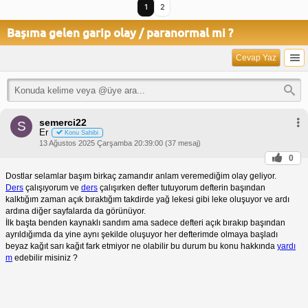
1
2
Başıma gelen garip olay / paranormal mi ?
Cevap Yaz
semerci22
S
Er
Konu Sahibi
13 Ağustos 2025 Çarşamba 20:39:00 (37 mesaj)
0
Dostlar selamlar başım birkaç zamandır anlam veremediğim olay geliyor.
Ders
çalışıyorum ve
ders
çalışırken defter tutuyorum defterin başından
kalktığım zaman açık bıraktığım takdirde yağ lekesi gibi leke oluşuyor ve ardı
ardına diğer sayfalarda da görünüyor.
İlk başta benden kaynaklı sandım ama sadece defteri açık bırakıp başından
ayrıldığımda da yine aynı şekilde oluşuyor her defterimde olmaya başladı
beyaz kağıt sarı kağıt fark etmiyor ne olabilir bu durum bu konu hakkında
yardı
m
edebilir misiniz ?