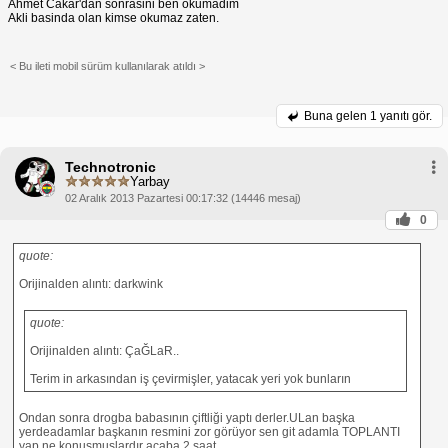
Ahmet Cakar'dan sonrasini ben okumadim
Akli basinda olan kimse okumaz zaten.
< Bu ileti mobil sürüm kullanılarak atıldı >
Buna gelen
1 yanıtı gör.
Technotronic
Yarbay
02 Aralık 2013 Pazartesi 00:17:32 (14446 mesaj)
0
quote:
Orijinalden alıntı: darkwink
quote:
Orijinalden alıntı: ÇaĞLaR..
Terim in arkasından iş çevirmişler, yatacak yeri yok bunların
Ondan sonra drogba babasının çiftliği yaptı derler.ULan başka
yerdeadamlar başkanın resmini zor görüyor sen git adamla TOPLANTI
yap ne konuşmuşlardır acaba 2 saat.