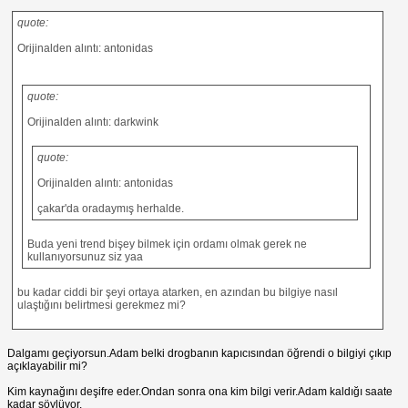
quote:
Orijinalden alıntı: antonidas
quote:
Orijinalden alıntı: darkwink
quote:
Orijinalden alıntı: antonidas
çakar'da oradaymış herhalde.
Buda yeni trend bişey bilmek için ordamı olmak gerek ne
kullanıyorsunuz siz yaa
bu kadar ciddi bir şeyi ortaya atarken, en azından bu bilgiye nasıl
ulaştığını belirtmesi gerekmez mi?
Dalgamı geçiyorsun.Adam belki drogbanın kapıcısından öğrendi o bilgiyi çıkıp
açıklayabilir mi?
Kim kaynağını deşifre eder.Ondan sonra ona kim bilgi verir.Adam kaldığı saate
kadar söylüyor.