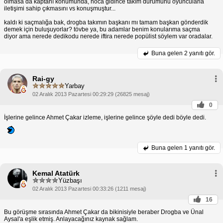
olmasa da kaptanı konumunda, hoca gidince takım durumunu oyuncularla
iletişimi sahip çıkmasını vs konuşmuştur...
kaldı ki saçmalığa bak, drogba takımın başkanı mı tamam başkan gönderdik
demek için buluşuyorlar? tövbe ya, bu adamlar benim konularıma saçma
diyor ama nerede dedikodu nerede iftira nerede popülist söylem var oradalar.
Buna gelen
2 yanıtı gör.
Rai-gy
Yarbay
02 Aralık 2013 Pazartesi 00:29:29 (26825 mesaj)
0
İşlerine gelince Ahmet Çakar izleme, işlerine gelince şöyle dedi böyle dedi.
Buna gelen
1 yanıtı gör.
Kemal Atatürk
Yüzbaşı
02 Aralık 2013 Pazartesi 00:33:26 (1211 mesaj)
16
Bu görüşme sırasında Ahmet Çakar da bikinisiyle beraber Drogba ve Ünal
Aysal'a eşlik etmiş. Anlayacağınız kaynak sağlam.