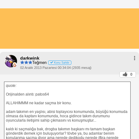
darkwink
Teğmen
Konu Sahibi
02 Aralık 2013 Pazartesi 00:34:04 (2935 mesaj)
0
quote:
Orijinalden alıntı: patos64
ALLAHIMMM ne kadar saçma bir konu.
adam takımın en yaşlısı, abisi toplayıcısı konumunda, büyüğü konumuda
olmasa da kaptanı konumunda, hoca gidince takım durumunu
oyuncularla iletişimi sahip çıkmasını vs konuşmuştur...
kaldı ki saçmalığa bak, drogba takımın başkanı mı tamam başkan
gönderdik demek için buluşuyorlar? tövbe ya, bu adamlar benim
konularıma saçma diyor ama nerede dedikodu nerede iftira nerede