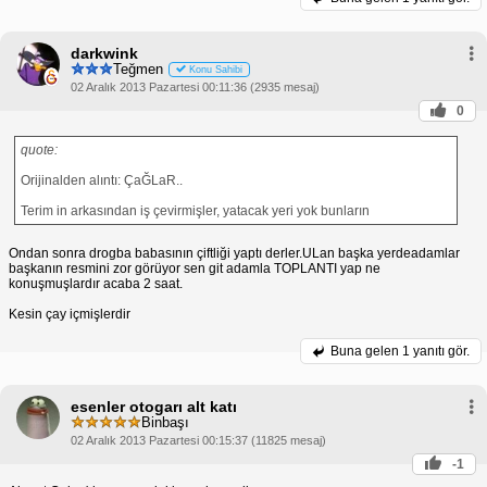
darkwink
Teğmen
Konu Sahibi
02 Aralık 2013 Pazartesi 00:11:36 (2935 mesaj)
0
quote:
Orijinalden alıntı: ÇaĞLaR..
Terim in arkasından iş çevirmişler, yatacak yeri yok bunların
Ondan sonra drogba babasının çiftliği yaptı derler.ULan başka yerdeadamlar
başkanın resmini zor görüyor sen git adamla TOPLANTI yap ne
konuşmuşlardır acaba 2 saat.
Kesin çay içmişlerdir
Buna gelen
1 yanıtı gör.
esenler otogarı alt katı
Binbaşı
02 Aralık 2013 Pazartesi 00:15:37 (11825 mesaj)
-1