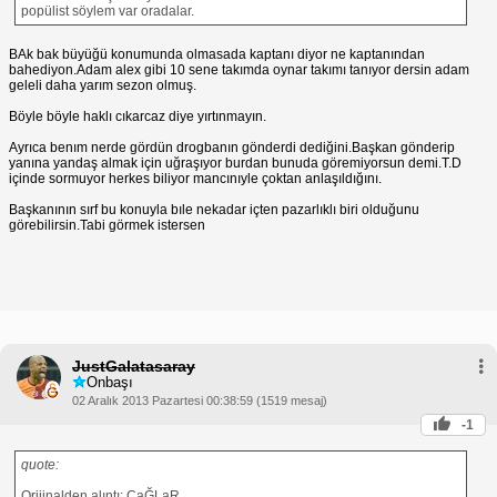
popülist söylem var oradalar.
BAk bak büyüğü konumunda olmasada kaptanı diyor ne kaptanından
bahediyon.Adam alex gibi 10 sene takımda oynar takımı tanıyor dersin adam
geleli daha yarım sezon olmuş.
Böyle böyle haklı cıkarcaz diye yırtınmayın.
Ayrıca benım nerde gördün drogbanın gönderdi dediğini.Başkan gönderip
yanına yandaş almak için uğraşıyor burdan bunuda göremiyorsun demi.T.D
içinde sormuyor herkes biliyor mancınıyle çoktan anlaşıldığını.
Başkanının sırf bu konuyla bıle nekadar içten pazarlıklı biri olduğunu
görebilirsin.Tabi görmek istersen
JustGalatasaray
Onbaşı
02 Aralık 2013 Pazartesi 00:38:59 (1519 mesaj)
-1
quote:
Orijinalden alıntı: ÇaĞLaR..