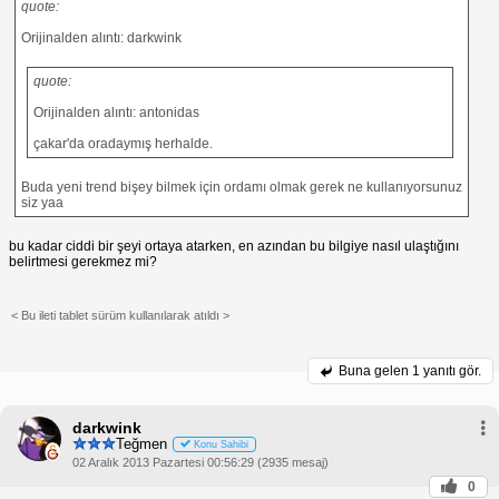
quote:
Orijinalden alıntı: darkwink
quote:
Orijinalden alıntı: antonidas
çakar'da oradaymış herhalde.
Buda yeni trend bişey bilmek için ordamı olmak gerek ne kullanıyorsunuz
siz yaa
bu kadar ciddi bir şeyi ortaya atarken, en azından bu bilgiye nasıl ulaştığını
belirtmesi gerekmez mi?
< Bu ileti tablet sürüm kullanılarak atıldı >
Buna gelen
1 yanıtı gör.
darkwink
Teğmen
Konu Sahibi
02 Aralık 2013 Pazartesi 00:56:29 (2935 mesaj)
0