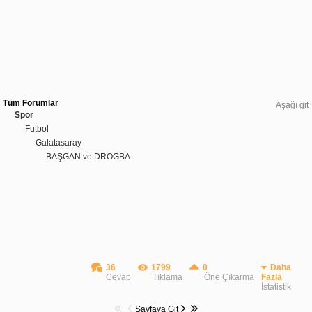
Tüm Forumlar
Aşağı git
Spor
Futbol
Galatasaray
BAŞGAN ve DROGBA
36
1799
0
Daha
Cevap
Tıklama
Öne Çıkarma
Fazla
İstatistik
Sayfaya Git