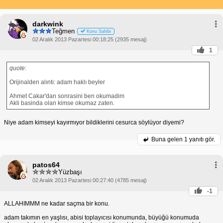
darkwink
Teğmen
Konu Sahibi
02 Aralık 2013 Pazartesi 00:18:25 (2935 mesaj)
1
quote:
Orijinalden alıntı: adam haklı beyler
Ahmet Cakar'dan sonrasini ben okumadim
Akli basinda olan kimse okumaz zaten.
Niye adam kimseyi kayırmıyor bildiklerini cesurca söylüyor diyemi?
Buna gelen
1 yanıtı gör.
patos64
Yüzbaşı
02 Aralık 2013 Pazartesi 00:27:40 (4785 mesaj)
-1
ALLAHIMMM ne kadar saçma bir konu.
adam takımın en yaşlısı, abisi toplayıcısı konumunda, büyüğü konumuda