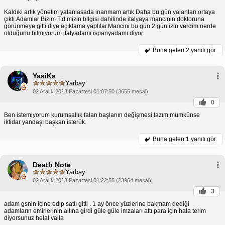
Kaldıki artık yönetim yalanlasada inanmam artık.Daha bu gün yalanları ortaya
çıktı.Adamlar Bizim T.d mizin bilgisi dahilinde italyaya mancinin doktoruna
görünmeye gitti diye açıklama yaptılar.Mancini bu gün 2 gün izin verdim nerde
olduğunu bilmiyorum italyadamı ispanyadamı diyor.
Buna gelen
2 yanıtı gör.
YasiKa
Yarbay
02 Aralık 2013 Pazartesi 01:07:50 (3655 mesaj)
0
Ben istemiyorum kurumsallık falan başlanın değişmesi lazım mümkünse
iktidar yandaşı başkan isterük.
Buna gelen
1 yanıtı gör.
Death Note
Yarbay
02 Aralık 2013 Pazartesi 01:22:55 (23964 mesaj)
3
adam gsnin içine edip sattı gitti . 1 ay önce yüzlerine bakmam dediği
adamların emirlerinin altına girdi güle güle imzaları attı para için hala terim
diyorsunuz helal valla