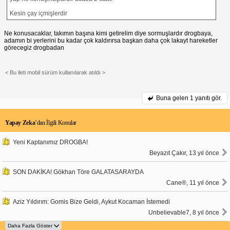
Kesin çay içmişlerdir
Ne konusacaklar, takımın başına kimi getirelim diye sormuşlardır drogbaya,
adamın bi yerlerini bu kadar çok kaldırırsa başkan daha çok lakayt hareketler
görecegiz drogbadan
< Bu ileti mobil sürüm kullanılarak atıldı >
Buna gelen
1 yanıtı gör.
Yapay Zeka
’dan İlgili Konular
Yeni Kaptanımız DROGBA!
Beyazıt Çakır, 13 yıl önce
SON DAKİKA! Gökhan Töre GALATASARAYDA
Cane®, 11 yıl önce
Aziz Yıldırım: Gomis Bize Geldi, Aykut Kocaman İstemedi
Unbelievable7, 8 yıl önce