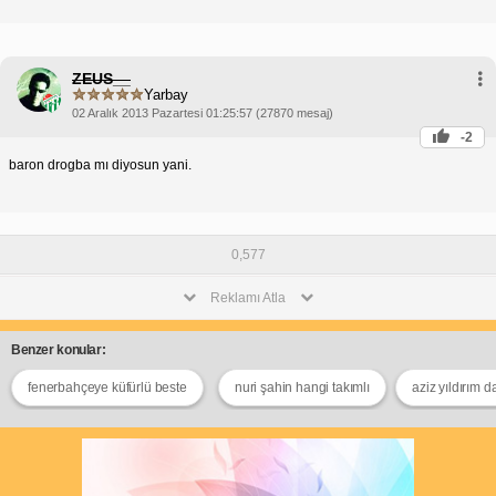
ZEUS__
Yarbay
02 Aralık 2013 Pazartesi 01:25:57 (27870 mesaj)
-2
baron drogba mı diyosun yani.
0,577
Reklamı Atla
Benzer konular:
fenerbahçeye küfürlü beste
nuri şahin hangi takımlı
aziz yıldırım d