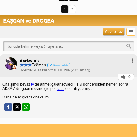
1
2
BAŞGAN ve DROGBA
Cevap Yaz
darkwink
Teğmen
Konu Sahibi
02 Aralık 2013 Pazartesi 00:07:04 (2935 mesaj)
0
Oha şimdi beyaz
tv
de ahmet çakar söyledi FT yi gönderdikten hemen sonra
AKŞAM drogbanın evine gidip 2
saat
toplantı yapmışlar
Daha neler çıkacak bakalım