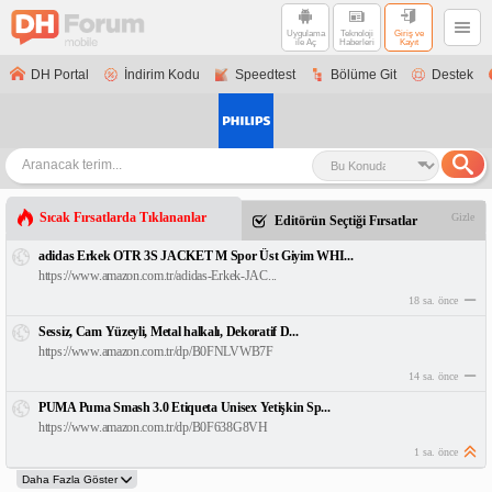
Uygulama
Teknoloji
Giriş ve
ile Aç
Haberleri
Kayıt
DH Portal
İndirim Kodu
Speedtest
Bölüme Git
Destek
Sıcak Fırsatlarda Tıklananlar
Gizle
Editörün Seçtiği Fırsatlar
adidas Erkek OTR 3S JACKET M Spor Üst Giyim WHI...
https://www.amazon.com.tr/adidas-Erkek-JAC...
18 sa. önce
Sessiz, Cam Yüzeyli, Metal halkalı, Dekoratif D...
https://www.amazon.com.tr/dp/B0FNLVWB7F
14 sa. önce
PUMA Puma Smash 3.0 Etiqueta Unisex Yetişkin Sp...
https://www.amazon.com.tr/dp/B0F638G8VH
1 sa. önce