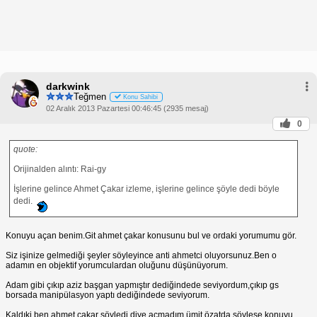
darkwink
Teğmen
Konu Sahibi
02 Aralık 2013 Pazartesi 00:46:45 (2935 mesaj)
0
quote:
Orijinalden alıntı: Rai-gy
İşlerine gelince Ahmet Çakar izleme, işlerine gelince şöyle dedi böyle
dedi.
Konuyu açan benim.Git ahmet çakar konusunu bul ve ordaki yorumumu gör.
Siz işinize gelmediği şeyler söyleyince anti ahmetci oluyorsunuz.Ben o
adamın en objektif yorumculardan oluğunu düşünüyorum.
Adam gibi çıkıp aziz başgan yapmıştır dediğindede seviyordum,çıkıp gs
borsada manipülasyon yaptı dediğindede seviyorum.
Kaldıki ben ahmet çakar söyledi diye açmadım ümit özatda söylese konuyu