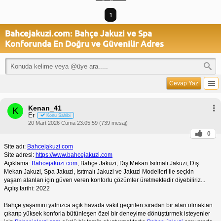
1
Bahcejakuzi.com: Bahçe Jakuzi ve Spa
Konforunda En Doğru ve Güvenilir Adres
Cevap Yaz
Kenan_41
K
Er
Konu Sahibi
20 Mart 2026 Cuma 23:05:59 (739 mesaj)
0
Site adı:
Bahcejakuzi.com
Site adresi:
https://www.bahcejakuzi.com
Açıklama:
Bahcejakuzi.com
, Bahçe Jakuzi, Dış Mekan Isıtmalı Jakuzi, Dış
Mekan Jakuzi, Spa Jakuzi, Isıtmalı Jakuzi ve Jakuzi Modelleri ile seçkin
yaşam alanları için güven veren konforlu çözümler üretmektedir diyebiliriz...
Açılış tarihi: 2022
Bahçe yaşamını yalnızca açık havada vakit geçirilen sıradan bir alan olmaktan
çıkarıp yüksek konforla bütünleşen özel bir deneyime dönüştürmek isteyenler