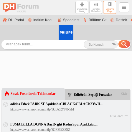
Uygulama
Teknoloji
Giriş ve
ile Aç
Haberleri
Kayıt
DH Portal
İndirim Kodu
Speedtest
Bölüme Git
Destek
Sıcak Fırsatlarda Tıklananlar
Gizle
Editörün Seçtiği Fırsatlar
adidas Erkek PARK ST Ayakkabı CBLACK/CBLACK/OWH...
https://www.amazon.com.tr/dp/B0BZRYNN5M
17 sa. önce
PUMA BELLA DONNA DayINight Kadın Spor Ayakkabı,...
https://www.amazon.com.tr/dp/B0F83Z83S2