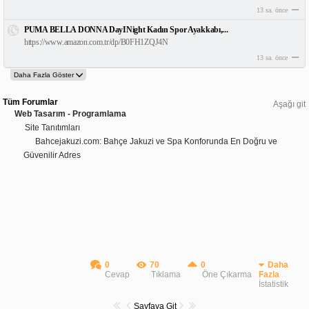
13 sa. önce
PUMA BELLA DONNA DayINight Kadın Spor Ayakkabı,...
https://www.amazon.com.tr/dp/B0FH1ZQJ4N
13 sa. önce
Tüm Forumlar
Aşağı git
Web Tasarım - Programlama
Site Tanıtımları
Bahcejakuzi.com: Bahçe Jakuzi ve Spa Konforunda En Doğru ve
Güvenilir Adres
0
70
0
Daha
Cevap
Tıklama
Öne Çıkarma
Fazla
İstatistik
Sayfaya Git