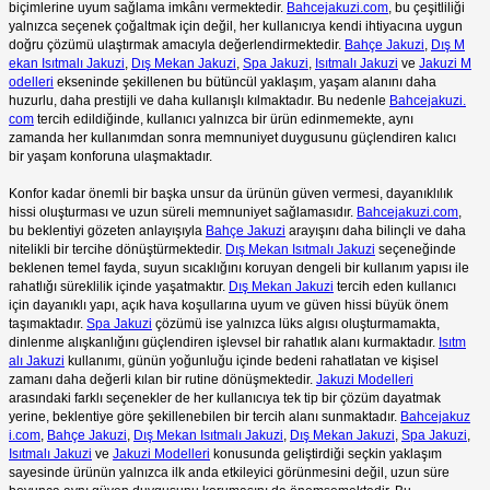
biçimlerine uyum sağlama imkânı vermektedir.
Bahcejakuzi.com
, bu çeşitliliği
yalnızca seçenek çoğaltmak için değil, her kullanıcıya kendi ihtiyacına uygun
doğru çözümü ulaştırmak amacıyla değerlendirmektedir.
Bahçe Jakuzi
,
Dış M
ekan Isıtmalı Jakuzi
,
Dış Mekan Jakuzi
,
Spa Jakuzi
,
Isıtmalı Jakuzi
ve
Jakuzi M
odelleri
ekseninde şekillenen bu bütüncül yaklaşım, yaşam alanını daha
huzurlu, daha prestijli ve daha kullanışlı kılmaktadır. Bu nedenle
Bahcejakuzi.
com
tercih edildiğinde, kullanıcı yalnızca bir ürün edinmemekte, aynı
zamanda her kullanımdan sonra memnuniyet duygusunu güçlendiren kalıcı
bir yaşam konforuna ulaşmaktadır.
Konfor kadar önemli bir başka unsur da ürünün güven vermesi, dayanıklılık
hissi oluşturması ve uzun süreli memnuniyet sağlamasıdır.
Bahcejakuzi.com
,
bu beklentiyi gözeten anlayışıyla
Bahçe Jakuzi
arayışını daha bilinçli ve daha
nitelikli bir tercihe dönüştürmektedir.
Dış Mekan Isıtmalı Jakuzi
seçeneğinde
beklenen temel fayda, suyun sıcaklığını koruyan dengeli bir kullanım yapısı ile
rahatlığı süreklilik içinde yaşatmaktır.
Dış Mekan Jakuzi
tercih eden kullanıcı
için dayanıklı yapı, açık hava koşullarına uyum ve güven hissi büyük önem
taşımaktadır.
Spa Jakuzi
çözümü ise yalnızca lüks algısı oluşturmamakta,
dinlenme alışkanlığını güçlendiren işlevsel bir rahatlık alanı kurmaktadır.
Isıtm
alı Jakuzi
kullanımı, günün yoğunluğu içinde bedeni rahatlatan ve kişisel
zamanı daha değerli kılan bir rutine dönüşmektedir.
Jakuzi Modelleri
arasındaki farklı seçenekler de her kullanıcıya tek tip bir çözüm dayatmak
yerine, beklentiye göre şekillenebilen bir tercih alanı sunmaktadır.
Bahcejakuz
i.com
,
Bahçe Jakuzi
,
Dış Mekan Isıtmalı Jakuzi
,
Dış Mekan Jakuzi
,
Spa Jakuzi
,
Isıtmalı Jakuzi
ve
Jakuzi Modelleri
konusunda geliştirdiği seçkin yaklaşım
sayesinde ürünün yalnızca ilk anda etkileyici görünmesini değil, uzun süre