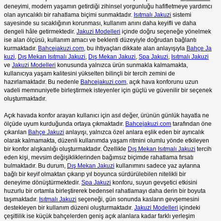
deneyimi, modern yaşamın getirdiği zihinsel yorgunluğu hafifletmeye yardımcı
olan ayrıcalıklı bir rahatlama biçimi sunmaktadır.
Isıtmalı Jakuzi
sistemi
sayesinde su sıcaklığının korunması, kullanım anını daha keyifli ve daha
dengeli hâle getirmektedir.
Jakuzi Modelleri
içinde doğru seçeneğe yönelmek
ise alan ölçüsü, kullanım amacı ve beklenti düzeyiyle doğrudan bağlantı
kurmaktadır.
Bahcejakuzi.com
, bu ihtiyaçları dikkate alan anlayışıyla
Bahçe Ja
kuzi
,
Dış Mekan Isıtmalı Jakuzi
,
Dış Mekan Jakuzi
,
Spa Jakuzi
,
Isıtmalı Jakuzi
ve
Jakuzi Modelleri
konusunda yalnızca ürün sunmakla kalmamakta,
kullanıcıya yaşam kalitesini yükselten bilinçli bir tercih zemini de
hazırlamaktadır. Bu nedenle
Bahcejakuzi.com
, açık hava konforunu uzun
vadeli memnuniyetle birleştirmek isteyenler için güçlü ve güvenilir bir seçenek
oluşturmaktadır.
Açık havada konfor arayan kullanıcı için asıl değer, ürünün günlük hayatla ne
ölçüde uyum kurduğunda ortaya çıkmaktadır.
Bahcejakuzi.com
tarafından öne
çıkarılan
Bahçe Jakuzi
anlayışı, yalnızca özel anlara eşlik eden bir ayrıcalık
olarak kalmamakta, düzenli kullanımda yaşam ritmini olumlu yönde etkileyen
bir konfor alışkanlığı oluşturmaktadır. Özellikle
Dış Mekan Isıtmalı Jakuzi
tercih
eden kişi, mevsim değişikliklerinden bağımsız biçimde rahatlama fırsatı
bulmaktadır. Bu durum,
Dış Mekan Jakuzi
kullanımını sadece yaz aylarına
bağlı bir keyif olmaktan çıkarıp yıl boyunca sürdürülebilen nitelikli bir
deneyime dönüştürmektedir.
Spa Jakuzi
konforu, suyun gevşetici etkisini
huzurlu bir ortamla birleştirerek bedensel rahatlamayı daha derin bir boyuta
taşımaktadır.
Isıtmalı Jakuzi
seçeneği, gün sonunda kasların gevşemesini
destekleyen bir kullanım düzeni oluşturmaktadır.
Jakuzi Modelleri
içindeki
çeşitlilik ise küçük bahçelerden geniş açık alanlara kadar farklı yerleşim