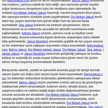
için
Bahcejakuzi.com
güçlü bir tercih oluşturmaktadır.
Bahçe Jakuzi
arayışında
olan kullanıcı, yalnızca estetik bir ürün değil, aynı zamanda günlük hayatın
yoğun temposunu dengeleyen kalıcı bir rahatlama alanı istemektedir. Bu
noktada
Dış Mekan Isıtmalı Jakuzi
seçeneği, mevsim koşullarını ikinci plana
iten yapısıyla konforu süreklilik içinde yaşatmaktadır.
Dış Mekan Jakuzi
tercih
eden kişi, yaşam alanında hem görsel değer hem de işlevsel fayda
aramaktadır.
Spa Jakuzi
kullanımı ise bedenin gevşemesine, zihnin
dinlenmesine ve ev ortamında ayrıcalıklı bir atmosfer kurulmasına katkı
sağlamaktadır.
Isıtmalı Jakuzi
çözümü, yalnızca sıcak su keyfiyle sınırlı
kalmamakta, düzenli kullanımda kişisel dinlenme alışkanlığını daha nitelikli
hâle getirmektedir.
Jakuzi Modelleri
arasındaki çeşitlilik de her yaşam alanına
ve her beklentiye uyum sağlayan seçenekler ortaya koymaktadır.
Bahcejakuzi.
com
,
Bahçe Jakuzi
,
Dış Mekan Isıtmalı Jakuzi
,
Dış Mekan Jakuzi
,
Spa Jakuzi
,
I
sıtmalı Jakuzi
ve
Jakuzi Modelleri
ekseninde geliştirdiği yaklaşım ile konforu,
kaliteyi ve seçkinliği bir arada arayan kullanıcılara güven veren bir çözüm
adresi olmayı başarmış bulunmaktadır diyebiliriz.
Bahçesinde sakinlik, zarafet ve işlevsellik arasında güçlü bir denge kurmak
isteyen kişiler için doğru ürün seçimi büyük önem taşımaktadır.
Bahcejakuzi.c
om
, bu beklentiyi rastlantılara bırakmadan şekillendiren yaklaşımıyla dikkat
çekmektedir.
Bahçe Jakuzi
seçimi yapılırken ürünün yalnızca dış görünüşüne
odaklanmak yeterli olmamaktadır; kullanım süresi, rahatlık düzeyi, aile
yaşamına katkısı ve mekâna kattığı değer birlikte değerlendirilmesi gereken
unsurlar arasında yer almaktadır.
Dış Mekan Isıtmalı Jakuzi
kullanımı, açık
havada geçirilen zamanı yılın belirli dönemleriyle sınırlamamakta, serin
havalarda dahi konforu sürdürülebilir kılmaktadır.
Dış Mekan Jakuzi
tercih
eden kullanıcı için bu süreklilik önemli bir avantaj oluşturmaktadır.
Spa Jakuzi