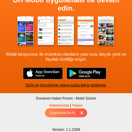
edin.
Mobil tarayıcınız ile mümkün olanların yanı sıra, birçok yeni ve
faydalı özelliğe erişin.
Gizle ve güncelleme çıkana kadar tekrar gösterme.
Donanım Haber Forum - Mobil Sürüm
Hakkımızda
|
Yukarı
Uygulama ile Aç
Tam sürüm için Tıklayınız
Version: 1.1.2306