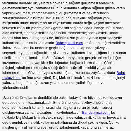
tercihinde dayanıklılık, yalnızca gövdenin sağlam görünmesi anlamına
gelmemektedir; aynı zamanda ürünün kullanım sıklığına rağmen güven veren
yapısını koruması, konfor seviyesini düşürmemesi ve bakım sürecini
zorlaştırmamasıdır. Isıtmalı Jakuzi ürününde süreklilik sağlayan yapı,
müşterinin ürünü mevsimsel bir keyif unsuru olarak değil, yaşam düzenine
yerleşen kalıcı bir yatırım olarak görmesini sağlamaktadır. Bahçe Jakuzi satın
alan müşteri, elbette estetik bir görünüm istemektedir; ancak estetik kadar
önemli olan başka bir gerçek de, ürünün uzun yıllar boyunca aynı ciddiyetle
kullanılabilir durumda kalmasıdır.
Bahcejakuzi.com
tarafından değerlendirilen
Jakuzi Modelleri, bu nedenle geçici beğenilere hitap eden yüzeysel
seçenekler yerine, sağlamlık hissi veren ve kullanım devamlılığına katkı sunan
niteliklerle öne çıkmaktadır. Spa Jakuzi deneyiminin gerçek anlamda değer
kazanması da bu dayanıklılık ile doğrudan bağlantı kurmaktadır. Çünkü
müşteri, rahatlama amacıyla seçtiği üründe sürekli tereddüt yaşamak
istememektedir. Güven duygusu sarsıldığında konfor da zayıflamaktadır.
Bahc
ejakuzi.com
'un öne çıkan yönü, Dış Mekan Isıtmalı Jakuzi tercihinde müşteriyi
yalnızca bugünün değil, uzun yılların memnuniyetini düşünmeye
yönlendirmesidir.
Uzun ömürlü kullanım denildiğinde bakım kolaylığı ve hijyen düzeni de aynı
derecede önem kazanmaktadır. Bir ürün ne kadar etkileyici görünürse
görünsün, düzenli kullanım sırasında müşteriyi yoran bir bakım süreci
oluşturuyorsa zamanla cazibesini kaybetmektedir.
Bahcejakuzi.com
, bu
noktada Dış Mekan Isıtmalı Jakuzi seçiminde yalnızca ilk kullanım heyecanına
değil, günlük ve haftalık kullanım rahatlığına da dikkat çekmektedir. Çünkü
müşteri için asıl memnuniyet, ürünü sahiplenmek kadar onu zahmetsiz