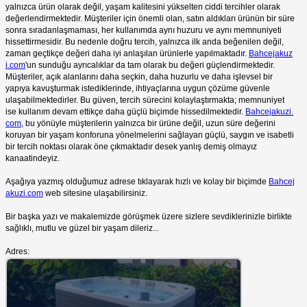
yalnızca ürün olarak değil, yaşam kalitesini yükselten ciddi tercihler olarak
değerlendirmektedir. Müşteriler için önemli olan, satın aldıkları ürünün bir süre
sonra sıradanlaşmaması, her kullanımda aynı huzuru ve aynı memnuniyeti
hissettirmesidir. Bu nedenle doğru tercih, yalnızca ilk anda beğenilen değil,
zaman geçtikçe değeri daha iyi anlaşılan ürünlerle yapılmaktadır.
Bahcejakuz
i.com
'un sunduğu ayrıcalıklar da tam olarak bu değeri güçlendirmektedir.
Müşteriler, açık alanlarını daha seçkin, daha huzurlu ve daha işlevsel bir
yapıya kavuşturmak istediklerinde, ihtiyaçlarına uygun çözüme güvenle
ulaşabilmektedirler. Bu güven, tercih sürecini kolaylaştırmakta; memnuniyet
ise kullanım devam ettikçe daha güçlü biçimde hissedilmektedir.
Bahcejakuzi.
com
, bu yönüyle müşterilerin yalnızca bir ürüne değil, uzun süre değerini
koruyan bir yaşam konforuna yönelmelerini sağlayan güçlü, saygın ve isabetli
bir tercih noktası olarak öne çıkmaktadır desek yanlış demiş olmayız
kanaatindeyiz.
Aşağıya yazmış olduğumuz adrese tıklayarak hızlı ve kolay bir biçimde
Bahcej
akuzi.com
web sitesine ulaşabilirsiniz.
Bir başka yazı ve makalemizde görüşmek üzere sizlere sevdiklerinizle birlikte
sağlıklı, mutlu ve güzel bir yaşam dileriz...
Adres: