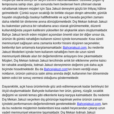
temposuna sahip olan, gün sonunda hem bedensel hem zihinsel olarak
rahatlamak isteyen müşteri için Spa Jakuzi deneyimi güçlü bir ihtiyaç hâline
gelmektedir. Çünkü suyun sıcaklığı ile birlikte oluşan dingin atmosfer, günlük
hayatın oluşturduğu baskıyı hafifletmekte ve açık havada geçirilen zamanı
daha nitelikli bir dinlenme anına dönüştürmektedir. Dış Mekan Isıtmalı Jakuzi
bu bakımdan yalnızca bir rahatlama aracı olarak görülmemekte, düzenli
kullanıldığında yaşam kalitesini yükselten bir alışkanlık alanı oluşturmaktadır.
Bahçe Jakuzi tercih eden müşteri açısından önemli olan bir diğer unsur da,
ürünün ilk günkü rahatlığını kullanım süreci içinde korumasıdır. Kısa süreli
memnuniyet sağlayan ama zamanla konfor hissini düşüren seçenekler,
beklentiyi tam anlamıyla karşılamamaktadır.
Bahcejakuzi.com
, bu nedenle
Jakuzi Modelleri içinde hem kullanım rahatlığını hem de uzun süreli
memnuniyeti dikkate alan bir değerlendirme anlayışını öne çıkarmaktadır.
Müşteri, Dış Mekan Isıtmalı Jakuzi tercihinde anlık bir etkilenme yerine kalıcı
bir rahatlık aradığında, Isıtmalı Jakuzi deneyiminin değerini çok daha açık
biçimde hissetmektedir. Bu da
Bahcejakuzi.com
'un önem verdiği esas
noktanın, ürünün yalnızca satın alma anında değil, kullanımın her döneminde
tatmin edici bir sonuç vermesi olduğunu göstermektedir.
Dayanıklılık, açık hava ürünlerinde göz ardı edilemeyecek kadar belirleyici bir
ölçüt oluşturmaktadır. Bahçede kullanılan her ürün, güneş, rüzgâr, sıcaklık
değişimi ve sürekli temas gibi etkenlerle karşı karşıya kalmaktadır. Bu nedenle
Dış Mekan Jakuzi seçerken dış görünüşe kapılmak yerine ürünün zaman
içindeki performansını değerlendirmek gerekmektedir.
Bahcejakuzi.com
, tam
da bu nedenle müşterinin beklentisini kısa vadeli heyecandan çıkarıp uzun
vadeli memnuniyet eksenine taşımaktadır. Dış Mekan Isıtmalı Jakuzi