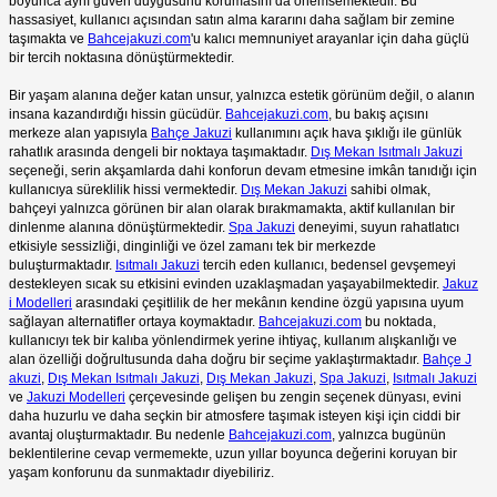
boyunca aynı güven duygusunu korumasını da önemsemektedir. Bu
hassasiyet, kullanıcı açısından satın alma kararını daha sağlam bir zemine
taşımakta ve
Bahcejakuzi.com
'u kalıcı memnuniyet arayanlar için daha güçlü
bir tercih noktasına dönüştürmektedir.
Bir yaşam alanına değer katan unsur, yalnızca estetik görünüm değil, o alanın
insana kazandırdığı hissin gücüdür.
Bahcejakuzi.com
, bu bakış açısını
merkeze alan yapısıyla
Bahçe Jakuzi
kullanımını açık hava şıklığı ile günlük
rahatlık arasında dengeli bir noktaya taşımaktadır.
Dış Mekan Isıtmalı Jakuzi
seçeneği, serin akşamlarda dahi konforun devam etmesine imkân tanıdığı için
kullanıcıya süreklilik hissi vermektedir.
Dış Mekan Jakuzi
sahibi olmak,
bahçeyi yalnızca görünen bir alan olarak bırakmamakta, aktif kullanılan bir
dinlenme alanına dönüştürmektedir.
Spa Jakuzi
deneyimi, suyun rahatlatıcı
etkisiyle sessizliği, dinginliği ve özel zamanı tek bir merkezde
buluşturmaktadır.
Isıtmalı Jakuzi
tercih eden kullanıcı, bedensel gevşemeyi
destekleyen sıcak su etkisini evinden uzaklaşmadan yaşayabilmektedir.
Jakuz
i Modelleri
arasındaki çeşitlilik de her mekânın kendine özgü yapısına uyum
sağlayan alternatifler ortaya koymaktadır.
Bahcejakuzi.com
bu noktada,
kullanıcıyı tek bir kalıba yönlendirmek yerine ihtiyaç, kullanım alışkanlığı ve
alan özelliği doğrultusunda daha doğru bir seçime yaklaştırmaktadır.
Bahçe J
akuzi
,
Dış Mekan Isıtmalı Jakuzi
,
Dış Mekan Jakuzi
,
Spa Jakuzi
,
Isıtmalı Jakuzi
ve
Jakuzi Modelleri
çerçevesinde gelişen bu zengin seçenek dünyası, evini
daha huzurlu ve daha seçkin bir atmosfere taşımak isteyen kişi için ciddi bir
avantaj oluşturmaktadır. Bu nedenle
Bahcejakuzi.com
, yalnızca bugünün
beklentilerine cevap vermemekte, uzun yıllar boyunca değerini koruyan bir
yaşam konforunu da sunmaktadır diyebiliriz.