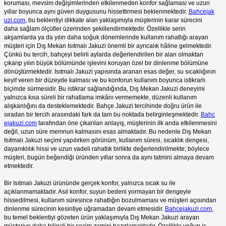
koruması, mevsim değişimlerinden etkilenmeden konfor sağlaması ve uzun
yıllar boyunca aynı güven duygusunu hissettirmesi beklenmektedir.
Bahcejak
uzi.com
, bu beklentiyi dikkate alan yaklaşımıyla müşterinin karar sürecini
daha sağlam ölçütler üzerinden şekillendirmektedir. Özellikle serin
akşamlarda ya da yılın daha soğuk dönemlerinde kullanım rahatlığı arayan
müşteri için Dış Mekan Isıtmalı Jakuzi önemli bir ayrıcalık hâline gelmektedir.
Çünkü bu tercih, bahçeyi belirli aylarda değerlendirilen bir alan olmaktan
çıkarıp yılın büyük bölümünde işlevini koruyan özel bir dinlenme bölümüne
dönüştürmektedir. Isıtmalı Jakuzi yapısında aranan esas değer, su sıcaklığının
keyif veren bir düzeyde kalması ve bu konforun kullanım boyunca istikrarlı
biçimde sürmesidir. Bu istikrar sağlandığında, Dış Mekan Jakuzi deneyimi
yalnızca kısa süreli bir rahatlama imkânı vermemekte, düzenli kullanım
alışkanlığını da desteklemektedir. Bahçe Jakuzi tercihinde doğru ürün ile
sıradan bir tercih arasındaki fark da tam bu noktada belirginleşmektedir.
Bahc
ejakuzi.com
tarafından öne çıkarılan anlayış, müşterinin ilk anda etkilenmesini
değil, uzun süre memnun kalmasını esas almaktadır. Bu nedenle Dış Mekan
Isıtmalı Jakuzi seçimi yapılırken görünüm, kullanım süresi, sıcaklık dengesi,
dayanıklılık hissi ve uzun vadeli rahatlık birlikte değerlendirilmekte; böylece
müşteri, bugün beğendiği üründen yıllar sonra da aynı tatmini almaya devam
etmektedir.
Bir Isıtmalı Jakuzi ürününde gerçek konfor, yalnızca sıcak su ile
açıklanmamaktadır. Asıl konfor, suyun bedeni yormayan bir dengeyle
hissedilmesi, kullanım süresince rahatlığın bozulmaması ve müşteri açısından
dinlenme sürecinin kesintiye uğramadan devam etmesidir.
Bahcejakuzi.com
,
bu temel beklentiyi gözeten ürün yaklaşımıyla Dış Mekan Jakuzi arayan
müşteriye daha bilinçli bir seçim zemini hazırlamaktadır. Özellikle yoğun iş