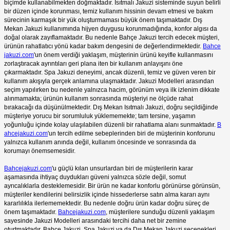
biçimde kullanabilmekten doğmaktadır. Isıtmalı Jakuzi sisteminde suyun belirli
bir düzen içinde korunması, temiz kullanım hissinin devam etmesi ve bakım
sürecinin karmaşık bir yük oluşturmaması büyük önem taşımaktadır. Dış
Mekan Jakuzi kullanımında hijyen duygusu korunmadığında, konfor algısı da
doğal olarak zayıflamaktadır. Bu nedenle Bahçe Jakuzi tercih edecek müşteri,
ürünün rahatlatıcı yönü kadar bakım dengesini de değerlendirmektedir.
Bahce
jakuzi.com
'un önem verdiği yaklaşım, müşterinin ürünü keyifle kullanmasını
zorlaştıracak ayrıntıları geri plana iten bir kullanım anlayışını öne
çıkarmaktadır. Spa Jakuzi deneyimi, ancak düzenli, temiz ve güven veren bir
kullanım akışıyla gerçek anlamına ulaşmaktadır. Jakuzi Modelleri arasından
seçim yapılırken bu nedenle yalnızca hacim, görünüm veya ilk izlenim dikkate
alınmamakta; ürünün kullanım sonrasında müşteriyi ne ölçüde rahat
bırakacağı da düşünülmektedir. Dış Mekan Isıtmalı Jakuzi, doğru seçildiğinde
müşteriye yorucu bir sorumluluk yüklememekte; tam tersine, yaşamın
yoğunluğu içinde kolay ulaşılabilen düzenli bir rahatlama alanı sunmaktadır.
B
ahcejakuzi.com
'un tercih edilme sebeplerinden biri de müşterinin konforunu
yalnızca kullanım anında değil, kullanım öncesinde ve sonrasında da
korumayı önemsemesidir.
Bahcejakuzi.com
'u güçlü kılan unsurlardan biri de müşterilerin karar
aşamasında ihtiyaç duydukları güveni yalnızca sözle değil, somut
ayrıcalıklarla desteklemesidir. Bir ürün ne kadar konforlu görünürse görünsün,
müşteriler kendilerini belirsizlik içinde hissederlerse satın alma kararı aynı
kararlılıkla ilerlememektedir. Bu nedenle doğru ürün kadar doğru süreç de
önem taşımaktadır.
Bahcejakuzi.com
, müşterilere sunduğu düzenli yaklaşım
sayesinde Jakuzi Modelleri arasındaki tercihi daha net bir zemine
oturtmaktadır. Bahçe Jakuzi, Spa Jakuzi ya da Dış Mekan Jakuzi seçenekleri