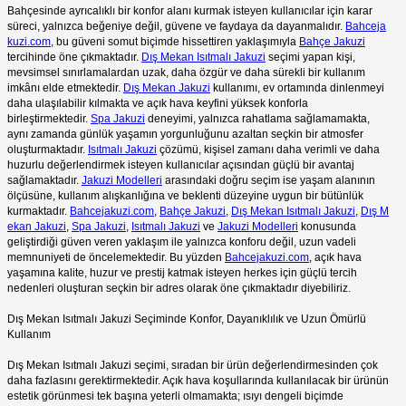
Bahçesinde ayrıcalıklı bir konfor alanı kurmak isteyen kullanıcılar için karar
süreci, yalnızca beğeniye değil, güvene ve faydaya da dayanmalıdır.
Bahceja
kuzi.com
, bu güveni somut biçimde hissettiren yaklaşımıyla
Bahçe Jakuzi
tercihinde öne çıkmaktadır.
Dış Mekan Isıtmalı Jakuzi
seçimi yapan kişi,
mevsimsel sınırlamalardan uzak, daha özgür ve daha sürekli bir kullanım
imkânı elde etmektedir.
Dış Mekan Jakuzi
kullanımı, ev ortamında dinlenmeyi
daha ulaşılabilir kılmakta ve açık hava keyfini yüksek konforla
birleştirmektedir.
Spa Jakuzi
deneyimi, yalnızca rahatlama sağlamamakta,
aynı zamanda günlük yaşamın yorgunluğunu azaltan seçkin bir atmosfer
oluşturmaktadır.
Isıtmalı Jakuzi
çözümü, kişisel zamanı daha verimli ve daha
huzurlu değerlendirmek isteyen kullanıcılar açısından güçlü bir avantaj
sağlamaktadır.
Jakuzi Modelleri
arasındaki doğru seçim ise yaşam alanının
ölçüsüne, kullanım alışkanlığına ve beklenti düzeyine uygun bir bütünlük
kurmaktadır.
Bahcejakuzi.com
,
Bahçe Jakuzi
,
Dış Mekan Isıtmalı Jakuzi
,
Dış M
ekan Jakuzi
,
Spa Jakuzi
,
Isıtmalı Jakuzi
ve
Jakuzi Modelleri
konusunda
geliştirdiği güven veren yaklaşım ile yalnızca konforu değil, uzun vadeli
memnuniyeti de öncelemektedir. Bu yüzden
Bahcejakuzi.com
, açık hava
yaşamına kalite, huzur ve prestij katmak isteyen herkes için güçlü tercih
nedenleri oluşturan seçkin bir adres olarak öne çıkmaktadır diyebiliriz.
Dış Mekan Isıtmalı Jakuzi Seçiminde Konfor, Dayanıklılık ve Uzun Ömürlü
Kullanım
Dış Mekan Isıtmalı Jakuzi seçimi, sıradan bir ürün değerlendirmesinden çok
daha fazlasını gerektirmektedir. Açık hava koşullarında kullanılacak bir ürünün
estetik görünmesi tek başına yeterli olmamakta; ısıyı dengeli biçimde