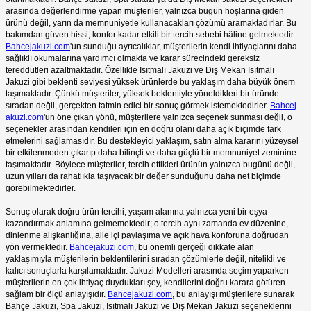
arasında değerlendirme yapan müşteriler, yalnızca bugün hoşlarına giden
ürünü değil, yarın da memnuniyetle kullanacakları çözümü aramaktadırlar. Bu
bakımdan güven hissi, konfor kadar etkili bir tercih sebebi hâline gelmektedir.
Bahcejakuzi.com
'un sunduğu ayrıcalıklar, müşterilerin kendi ihtiyaçlarını daha
sağlıklı okumalarına yardımcı olmakta ve karar sürecindeki gereksiz
tereddütleri azaltmaktadır. Özellikle Isıtmalı Jakuzi ve Dış Mekan Isıtmalı
Jakuzi gibi beklenti seviyesi yüksek ürünlerde bu yaklaşım daha büyük önem
taşımaktadır. Çünkü müşteriler, yüksek beklentiyle yöneldikleri bir üründe
sıradan değil, gerçekten tatmin edici bir sonuç görmek istemektedirler.
Bahcej
akuzi.com
'un öne çıkan yönü, müşterilere yalnızca seçenek sunması değil, o
seçenekler arasından kendileri için en doğru olanı daha açık biçimde fark
etmelerini sağlamasıdır. Bu destekleyici yaklaşım, satın alma kararını yüzeysel
bir etkilenmeden çıkarıp daha bilinçli ve daha güçlü bir memnuniyet zeminine
taşımaktadır. Böylece müşteriler, tercih ettikleri ürünün yalnızca bugünü değil,
uzun yılları da rahatlıkla taşıyacak bir değer sunduğunu daha net biçimde
görebilmektedirler.
Sonuç olarak doğru ürün tercihi, yaşam alanına yalnızca yeni bir eşya
kazandırmak anlamına gelmemektedir; o tercih aynı zamanda ev düzenine,
dinlenme alışkanlığına, aile içi paylaşıma ve açık hava konforuna doğrudan
yön vermektedir.
Bahcejakuzi.com
, bu önemli gerçeği dikkate alan
yaklaşımıyla müşterilerin beklentilerini sıradan çözümlerle değil, nitelikli ve
kalıcı sonuçlarla karşılamaktadır. Jakuzi Modelleri arasında seçim yaparken
müşterilerin en çok ihtiyaç duydukları şey, kendilerini doğru karara götüren
sağlam bir ölçü anlayışıdır.
Bahcejakuzi.com
, bu anlayışı müşterilere sunarak
Bahçe Jakuzi, Spa Jakuzi, Isıtmalı Jakuzi ve Dış Mekan Jakuzi seçeneklerini