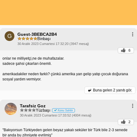
Guest-3BEBCA2B4
G
Binbaşı
30 Aralık 2023 Cumartesi 17:32:20 (3947 mesaj)
6
onlar ne milliyetçi,ne de muhafazalar.
sadece şahsi çıkarları önemli.
amerikadakiler neden farklı? çünkü amerika yan gelip yatıp çocuk doğurana
sosyal yardım vermiyor.
Buna gelen
2 yanıtı gör.
Tarafsiz Goz
Yüzbaşı
Konu Sahibi
30 Aralık 2023 Cumartesi 17:33:52 (4004 mesaj)
2
"Bakıyorsun Türkiyeden gelen beyaz yakalı seküler bir Türk bile 2-3 senede
bir anda bu zihniyete evrilmiş"