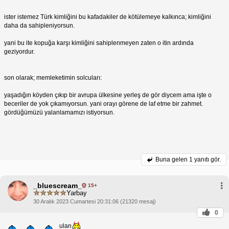
ister istemez Türk kimliğini bu kafadakiler de kötülemeye kalkınca; kimliğini
daha da sahipleniyorsun.
yani bu ite kopuğa karşı kimliğini sahiplenmeyen zaten o itin ardında
geziyordur.
son olarak; memleketimin solcuları:
yaşadığın köyden çıkıp bir avrupa ülkesine yerleş de gör diycem ama işte o
beceriler de yok çıkamıyorsun. yani orayı görene de laf etme bir zahmet.
gördüğümüzü yalanlamamızı istiyorsun.
Buna gelen
1 yanıtı gör.
_bluescream_
15+
Yarbay
30 Aralık 2023 Cumartesi 20:31:06 (21320 mesaj)
0
ulan