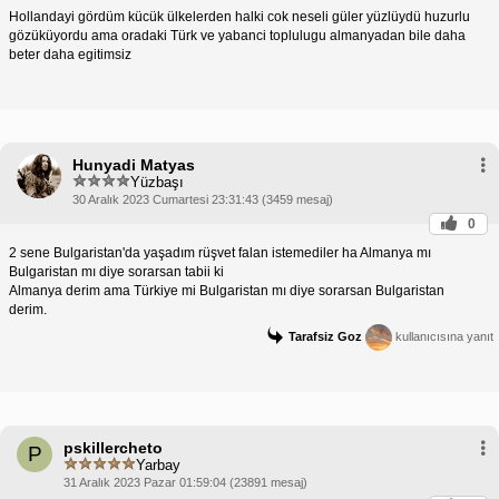
Hollandayi gördüm kücük ülkelerden halki cok neseli güler yüzlüydü huzurlu
gözüküyordu ama oradaki Türk ve yabanci toplulugu almanyadan bile daha
beter daha egitimsiz
Hunyadi Matyas
Yüzbaşı
30 Aralık 2023 Cumartesi 23:31:43 (3459 mesaj)
0
2 sene Bulgaristan'da yaşadım rüşvet falan istemediler ha Almanya mı
Bulgaristan mı diye sorarsan tabii ki
Almanya derim ama Türkiye mi Bulgaristan mı diye sorarsan Bulgaristan
derim.
Tarafsiz Goz
kullanıcısına yanıt
pskillercheto
P
Yarbay
31 Aralık 2023 Pazar 01:59:04 (23891 mesaj)