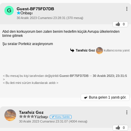
Guest-BF75FD7DB
G
Onbaşı
30 Aralık 2023 Cumartesi 23:28:31 (370 mesaj)
0
Abd den korkuyorum ben zaten benim hedefim küçük Avrupa ülkelerinden
birine gitmek
Şu sıralar Portekiz araştırıyorum
Tarafsiz Goz
kullanıcısına yanıt
< Bu mesaj bu kişi tarafından değiştirildi
Guest-BF75FD7DB
--
30 Aralık 2023; 23:31:5
>
< Bu ileti mini sürüm kullanılarak atıldı >
Buna gelen
1 yanıtı gör.
Tarafsiz Goz
Yüzbaşı
Konu Sahibi
30 Aralık 2023 Cumartesi 23:31:07 (4004 mesaj)
0