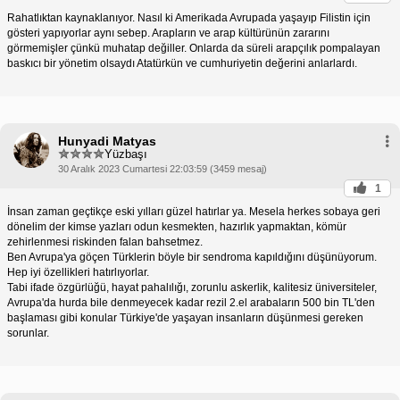
Rahatlıktan kaynaklanıyor. Nasıl ki Amerikada Avrupada yaşayıp Filistin için
gösteri yapıyorlar aynı sebep. Arapların ve arap kültürünün zararını
görmemişler çünkü muhatap değiller. Onlarda da süreli arapçılık pompalayan
baskıcı bir yönetim olsaydı Atatürkün ve cumhuriyetin değerini anlarlardı.
Hunyadi Matyas
Yüzbaşı
30 Aralık 2023 Cumartesi 22:03:59 (3459 mesaj)
1
İnsan zaman geçtikçe eski yılları güzel hatırlar ya. Mesela herkes sobaya geri
dönelim der kimse yazları odun kesmekten, hazırlık yapmaktan, kömür
zehirlenmesi riskinden falan bahsetmez.
Ben Avrupa'ya göçen Türklerin böyle bir sendroma kapıldığını düşünüyorum.
Hep iyi özellikleri hatırlıyorlar.
Tabi ifade özgürlüğü, hayat pahalılığı, zorunlu askerlik, kalitesiz üniversiteler,
Avrupa'da hurda bile denmeyecek kadar rezil 2.el arabaların 500 bin TL'den
başlaması gibi konular Türkiye'de yaşayan insanların düşünmesi gereken
sorunlar.