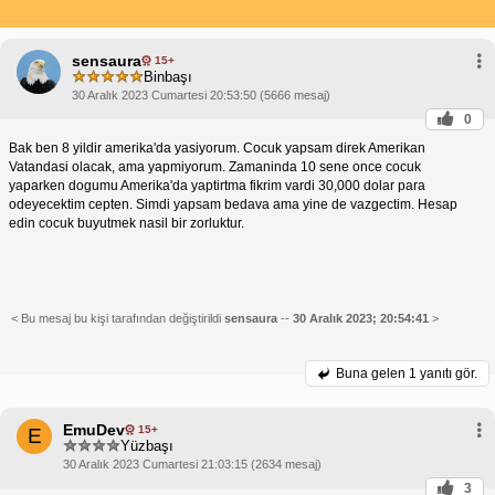
sensaura
15+
Binbaşı
30 Aralık 2023 Cumartesi 20:53:50 (5666 mesaj)
0
Bak ben 8 yildir amerika'da yasiyorum. Cocuk yapsam direk Amerikan
Vatandasi olacak, ama yapmiyorum. Zamaninda 10 sene once cocuk
yaparken dogumu Amerika'da yaptirtma fikrim vardi 30,000 dolar para
odeyecektim cepten. Simdi yapsam bedava ama yine de vazgectim. Hesap
edin cocuk buyutmek nasil bir zorluktur.
< Bu mesaj bu kişi tarafından değiştirildi
sensaura
--
30 Aralık 2023; 20:54:41
>
Buna gelen
1 yanıtı gör.
EmuDev
15+
E
Yüzbaşı
30 Aralık 2023 Cumartesi 21:03:15 (2634 mesaj)
3