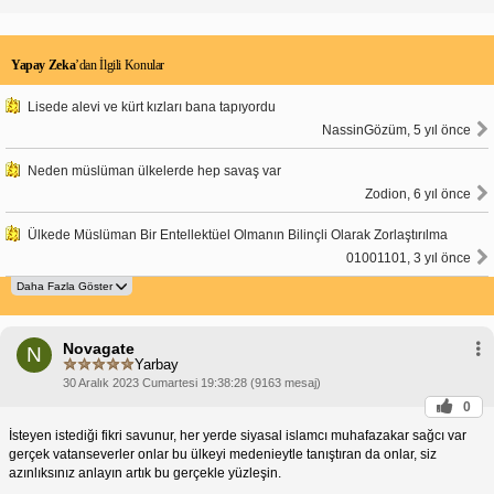
Yapay Zeka
’dan İlgili Konular
Lisede alevi ve kürt kızları bana tapıyordu
NassinGözüm, 5 yıl önce
Neden müslüman ülkelerde hep savaş var
Zodion, 6 yıl önce
Ülkede Müslüman Bir Entellektüel Olmanın Bilinçli Olarak Zorlaştırılma
01001101, 3 yıl önce
Novagate
N
Yarbay
30 Aralık 2023 Cumartesi 19:38:28 (9163 mesaj)
0
İsteyen istediği fikri savunur, her yerde siyasal islamcı muhafazakar sağcı var
gerçek vatanseverler onlar bu ülkeyi medenieytle tanıştıran da onlar, siz
azınlıksınız anlayın artık bu gerçekle yüzleşin.