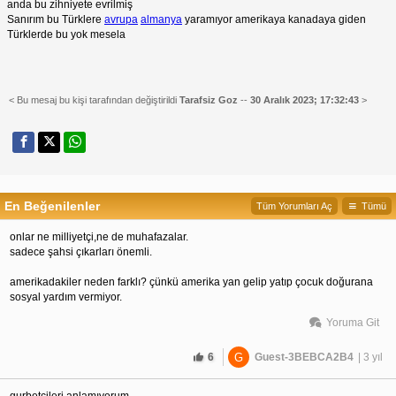
anda bu zihniyete evrilmiş
Sanırım bu Türklere
avrupa
almanya
yaramıyor amerikaya kanadaya giden
Türklerde bu yok mesela
< Bu mesaj bu kişi tarafından değiştirildi
Tarafsiz Goz
--
30 Aralık 2023; 17:32:43
>
En Beğenilenler
Tüm Yorumları Aç
Tümü
onlar ne milliyetçi,ne de muhafazalar.
sadece şahsi çıkarları önemli.
amerikadakiler neden farklı? çünkü amerika yan gelip yatıp çocuk doğurana 
sosyal yardım vermiyor.
Yoruma Git
6
G
Guest-3BEBCA2B4
| 3 yıl
gurbetçileri anlamıyorum