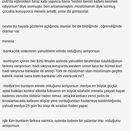
pub'da eğlenirken biraz kafa yapınca bana "neden benim kafamı kesmek
istiyorsun" diye sormuştu. ben anlamamıştım. müslümanım diye sormuş.
çocukla konuşunca mesela anlattı. onlar da görüyorlar.
neyse bu hayata gözlerini açtığında olanlar. bir de bildiğinde , öğrendiğinde
olanlar var.
mesela :
-bankacılık sisteminin yahudilerin elinde olduğunu anlıyorsun
-komisyon içeren her türlü fırsatın aslında yahudiler tarafından tutulduğunun
farkına varıyorsun. hadi sıkıysa avrupa'da western union tarzı bir hizmet kur!
hadi sıkıyorsa bankalar ile anlaş! Türk ve müslüman ulan müslümanı geçtim
katolik olarak sana batılı bankalar izin vverecek mi?
-medya'nın bunların elinde olduğunu anlıyorsun. medya en büyük güçtür.
aptal halkları kontrol altında tutmanın en büyük silahıdır. mesela çekyalı hayat
kadınını zenciler öldürür haber olmaz. ama bir torbacı zenci polis ile
kovalamacada kafasını düşüp yere vurduğundan hastaneye kaldırıldığında,
yahudi medya 25 gün bu olayı ilk sıradan haber yapar.
işte tüm bunların farkına varınca, aslında batının bir yalanlar imp. olduğunu
anlıyorsun.