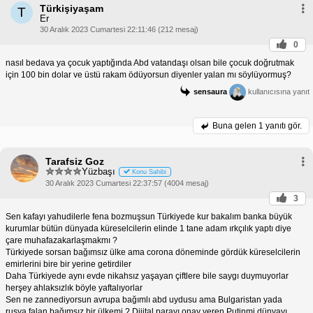
Türkişiyaşam
T
Er
30 Aralık 2023 Cumartesi 22:11:46 (212 mesaj)
0
nasıl bedava ya çocuk yaptığında Abd vatandaşı olsan bile çocuk doğrutmak
için 100 bin dolar ve üstü rakam ödüyorsun diyenler yalan mı söylüyormuş?
sensaura
kullanıcısına yanıt
Buna gelen
1 yanıtı gör.
Tarafsiz Goz
Yüzbaşı
Konu Sahibi
30 Aralık 2023 Cumartesi 22:37:57 (4004 mesaj)
3
Sen kafayı yahudilerle fena bozmuşsun Türkiyede kur bakalım banka büyük
kurumlar bütün dünyada küreselcilerin elinde 1 tane adam ırkçılık yaptı diye
çare muhafazakarlaşmakmı ?
Türkiyede sorsan bağımsız ülke ama corona döneminde gördük küreselcilerin
emirlerini bire bir yerine getirdiler
Daha Türkiyede aynı evde nikahsız yaşayan çiftlere bile saygı duymuyorlar
herşey ahlaksızlık böyle yaftalıyorlar
Sen ne zannediyorsun avrupa bağımlı abd uydusu ama Bulgaristan yada
rusya falan bağımsız bir ülkemi ? Dijital parayı onay veren Putinmi dünyayı