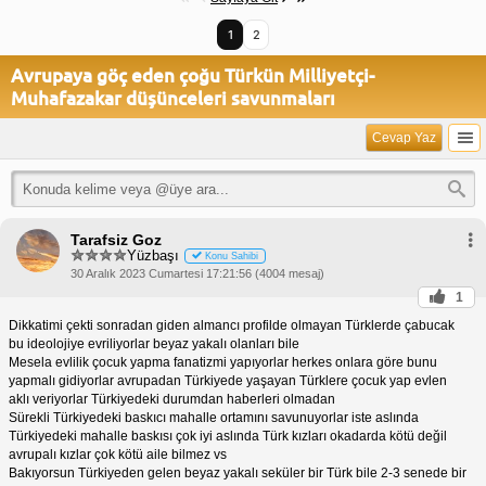
1
2
Avrupaya göç eden çoğu Türkün Milliyetçi-
Muhafazakar düşünceleri savunmaları
Cevap Yaz
Tarafsiz Goz
Yüzbaşı
Konu Sahibi
30 Aralık 2023 Cumartesi 17:21:56 (4004 mesaj)
1
Dikkatimi çekti sonradan giden almancı profilde olmayan Türklerde çabucak
bu ideolojiye evriliyorlar beyaz yakalı olanları bile
Mesela evlilik çocuk yapma fanatizmi yapıyorlar herkes onlara göre bunu
yapmalı gidiyorlar avrupadan Türkiyede yaşayan Türklere çocuk yap evlen
aklı veriyorlar Türkiyedeki durumdan haberleri olmadan
Sürekli Türkiyedeki baskıcı mahalle ortamını savunuyorlar iste aslında
Türkiyedeki mahalle baskısı çok iyi aslında Türk kızları okadarda kötü değil
avrupalı kızlar çok kötü aile bilmez vs
Bakıyorsun Türkiyeden gelen beyaz yakalı seküler bir Türk bile 2-3 senede bir