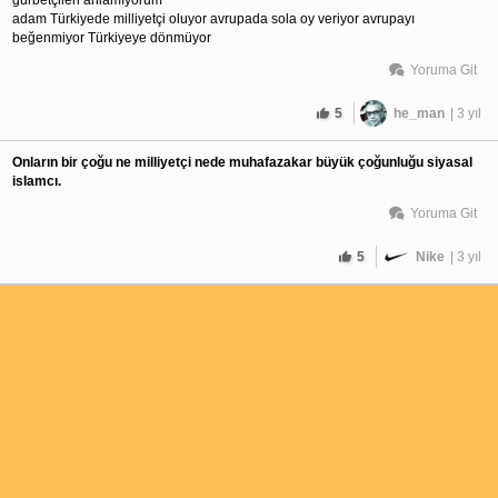
adam Türkiyede milliyetçi oluyor avrupada sola oy veriyor avrupayı 
beğenmiyor Türkiyeye dönmüyor
Yoruma Git
5
he_man
| 3 yıl
Onların bir çoğu ne milliyetçi nede muhafazakar büyük çoğunluğu siyasal 
islamcı.
Yoruma Git
5
Nike
| 3 yıl