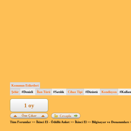
Konunun Etiketleri
Şehir
#Denizli
İlan Türü
#Satılık
Cihaz Tipi
#Dizüstü
Kondisyon
#Kullan
1 oy
Öne Çıkar
Cevapla
Tüm Forumlar
>>
İkinci El - Ödüllü Anket
>>
İkinci El
>>
Bilgisayar ve Donanımları