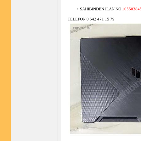
SAHİBİNDEN İLAN NO 
10550384
TELEFON 0 542 471 15 79