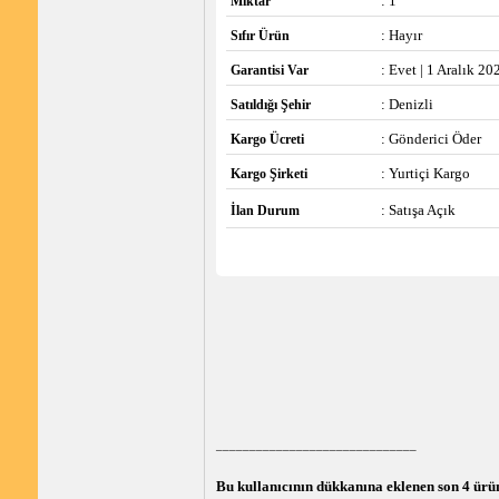
: 1
Miktar
: Hayır
Sıfır Ürün
: Evet | 1 Aralık 20
Garantisi Var
: Denizli
Satıldığı Şehir
: Gönderici Öder
Kargo Ücreti
: Yurtiçi Kargo
Kargo Şirketi
: Satışa Açık
İlan Durum
______________________________
Bu kullanıcının dükkanına eklenen son 4 ürü