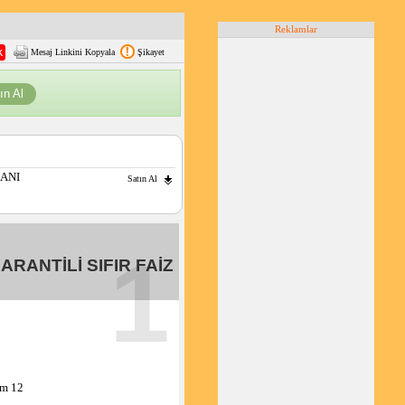
Reklamlar
Mesaj Linkini Kopyala
Şikayet
ın Al
KANI
Satın Al
1
ARANTİLİ SIFIR FAİZ
m 12 