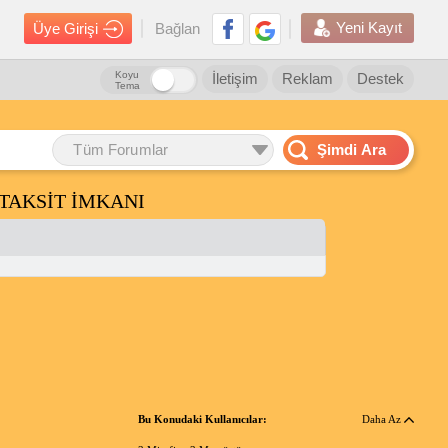
Yeni Kayıt
Üye Girişi
Bağlan
Koyu
İletişim
Reklam
Destek
Tema
Tüm Forumlar
Şimdi Ara
Z TAKSİT İMKANI
Bu Konudaki Kullanıcılar:
Daha Az