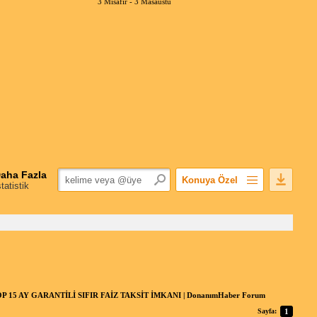
3 Misafir -
3 Masaüstü
aha Fazla
Konuya Özel
statistik
Favorilerime Ekle
Konuyu Açandan
Popüler Mesajlar
Linkli Mesajlar
Yazdır
E-Posta Aboneliği
OP 15 AY GARANTİLİ SIFIR FAİZ TAKSİT İMKANI | DonanımHaber Forum
Konuyu Gizle
Sayfa:
1