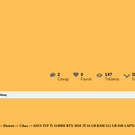
2
0
147
D
Cevap
Favori
Tıklama
İ
ılmış
>>
Dizüstü
>>
Cihaz
>> ASUS TUF İ5 11400H RTX 3050 Tİ 16 GB RAM 512 GB SSD LAPT