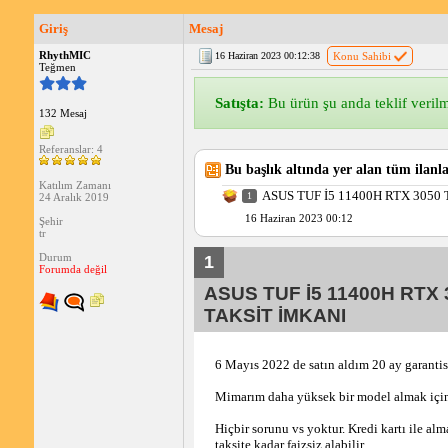
Giriş
Mesaj
RhythMIC
16 Haziran 2023 00:12:38
Konu Sahibi
Teğmen
Satışta:
Bu ürün şu anda teklif verilme
132 Mesaj
Referanslar: 4
Bu başlık altında yer alan tüm ilanla
Katılım Zamanı
ASUS TUF İ5 11400H RTX 3050 
1
24 Aralık 2019
16 Haziran 2023 00:12
Şehir
tr
Durum
1
Forumda değil
ASUS TUF İ5 11400H RTX 
TAKSİT İMKANI
6 Mayıs 2022 de satın aldım 20 ay garantis
Mimarım daha yüksek bir model almak için
Hiçbir sorunu vs yoktur. Kredi kartı ile al
taksite kadar faizsiz alabilir. 