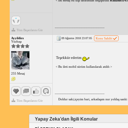
< Bu mesaj bu kişi tarafından değiştirildi
Kullanıcı14
_____________________________
Tüm Başarılarını Gör
Ayyildizx
09 Ağustos 2018 23:07:05
Konu Sahibi
Yüzbaşı
Teşekkür ederim
< Bu ileti mobil sürüm kullanılarak atıldı >
255 Mesaj
_____________________________
Doldur saki,içeyim bari, arkadaşım nur yoldaş sanki 
Tüm Başarılarını Gör
Yapay Zeka’dan İlgili Konular