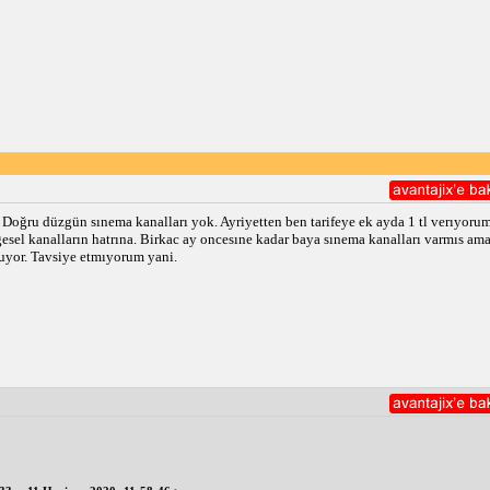
 Doğru düzgün sınema kanalları yok. Ayriyetten ben tarifeye ek ayda 1 tl verıyorum
lgesel kanalların hatrına. Birkac ay oncesıne kadar baya sınema kanalları varmıs am
uyor. Tavsiye etmıyorum yani.