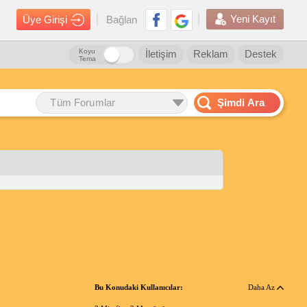
Yeni Kayıt
Üye Girişi
Bağlan
Koyu
İletişim
Reklam
Destek
Tema
Tüm Forumlar
Şimdi Ara
Bu Konudaki Kullanıcılar:
Daha Az