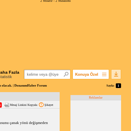
2 Misafir -
2 Masaüstü
aha Fazla
Konuya Özel
statistik
Favorilerime Ekle
m olacak. | DonanımHaber Forum
Sayfa:
1
Konuyu Açandan
Reklamlar
Popüler Mesajlar
Mesaj Linkini Kopyala
Şikayet
Linkli Mesajlar
Yazdır
E-Posta Aboneliği
utusunu çanak yönü değişmeden
Konuyu Gizle