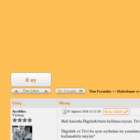
0 oy
Öne Çıkar
Cevapla
Tüm Forumlar
>>
Haberleşme ve 
Giriş
Mesaj
Ayyildizx
07 Ağustos 2018 11:11:30
Konu Sahibi
Yüzbaşı
Hali hazırda Digitürk\bein kullanıcısıyım. Ti
Digitürk ve Tivi bu aynı uydudan mı yararlan
kullanabilir miyim?