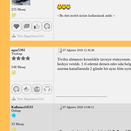
255 Mesaj
< Bu ileti mobil sürüm kullanılarak atıldı >
Tüm Başarılarını Gör
ugur5392
07 Ağustos 2018 12:36:38
Yüzbaşı
Tivibu almanızı kesınlıkle tavsıye etmıyorum.
hedıye verıldı. 1 tl edermi dersen eder oda be
548 Mesaj
sınema kanallarında 2 günde bir aynı fılm oyn
_____________________________
Tüm Başarılarını Gör
Kullanıcı14533
07 Ağustos 2018 13:09:11
Onbaşı
.
33 Mesaj