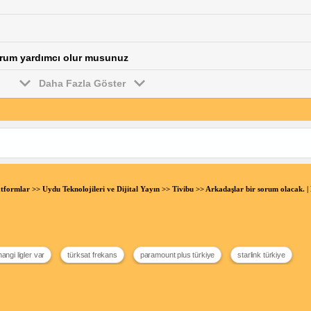
yorum yardımcı olur musunuz
Daha Fazla Göster
atformlar
>>
Uydu Teknolojileri ve Dijital Yayın
>>
Tivibu
>> Arkadaşlar bir sorum olacak.
hangi ligler var
türksat frekans
paramount plus türkiye
starlink türkiye