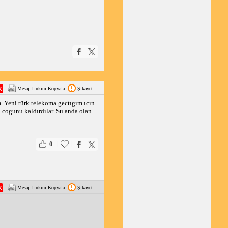
Mesaj Linkini Kopyala
Şikayet
. Yeni türk telekoma gectıgım ıcın
a cogunu kaldırdılar. Su anda olan
|
|
0
Mesaj Linkini Kopyala
Şikayet