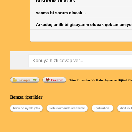
Bİ SORUM OLACAK
saçma bi sorum olacak ..
Arkadaşlar ilk bilgisayarım olucak çok anlamı
Cevapla
Favorile
Tüm Forumlar
>>
Haberleşme ve Dijital Pl
Benzer içerikler
tivibu go üyelik iptali
tivibu kumanda resetleme
uydu alıcısı
digitürk 