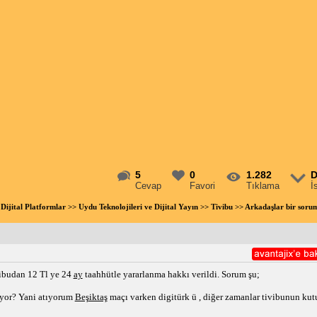
5
0
1.282
D
Cevap
Favori
Tıklama
İ
Dijital Platformlar
>>
Uydu Teknolojileri ve Dijital Yayın
>>
Tivibu
>> Arkadaşlar bir soru
vibudan 12 Tl ye 24
ay
taahhütle yararlanma hakkı verildi. Sorum şu;
ıyor? Yani atıyorum
Beşiktaş
maçı varken digitürk ü , diğer zamanlar tivibunun k