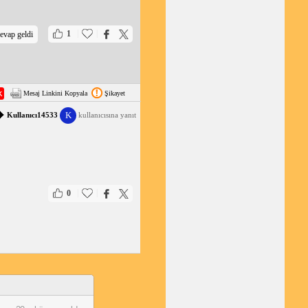
|
|
1
evap geldi
Mesaj Linkini Kopyala
Şikayet
K
Kullanıcı14533
kullanıcısına yanıt
|
|
0