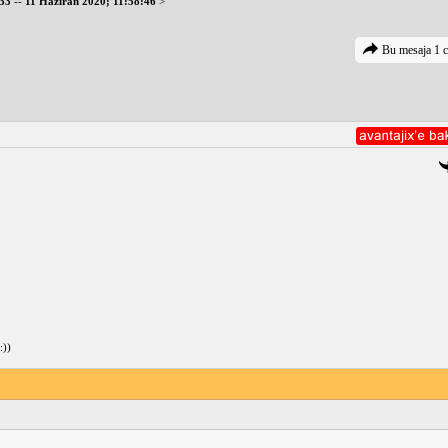
533
--
11 Haziran 2020; 11:58:46
>
Bu mesaja 1 c
:))