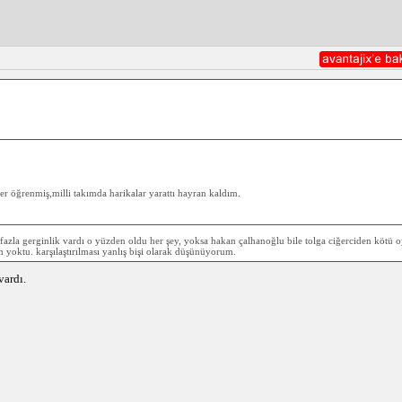
er öğrenmiş,milli takımda harikalar yarattı hayran kaldım.
 fazla gerginlik vardı o yüzden oldu her şey, yoksa hakan çalhanoğlu bile tolga ciğerciden kötü o
oktu. karşılaştırılması yanlış bişi olarak düşünüyorum.
vardı.