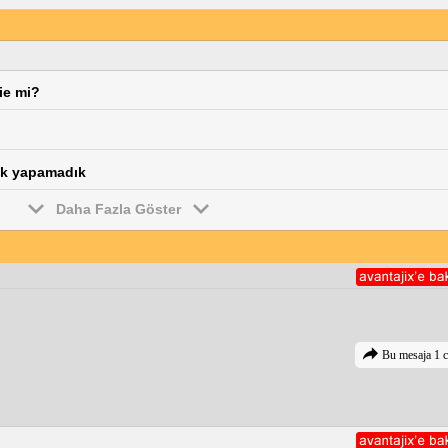
ie mi?
tak yapamadık
Daha Fazla Göster
Bu mesaja 1 c