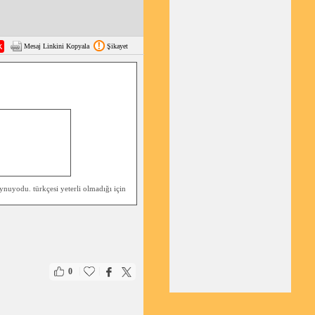
Mesaj Linkini Kopyala
Şikayet
ynuyodu. türkçesi yeterli olmadığı için
|
|
0