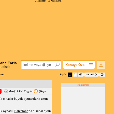
2 Misafir -
2 Masaüstü
aha Fazla
Konuya Özel
statistik
Favorilerime Ekle
orum
Sayfa:
1
2
sonraki
Konuyu Açandan
Reklamlar
Popüler Mesajlar
Mesaj Linkini Kopyala
Şikayet
Linkli Mesajlar
rsak o kadar büyük oyuncularla uzun
Yazdır
E-Posta Aboneliği
rak oynadı,
Barcelona
'da o kadar oyun
Konuyu Gizle