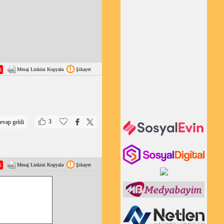
Mesaj Linkini Kopyala
Şikayet
|
|
3
evap geldi
Mesaj Linkini Kopyala
Şikayet