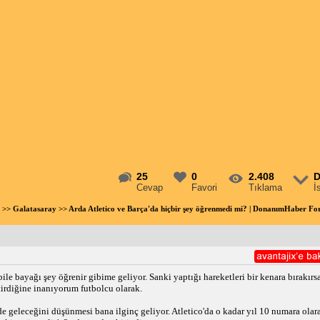
25
0
2.408
D
Cevap
Favori
Tıklama
İ
>>
Galatasaray
>> Arda Atletico ve Barça'da hiçbir şey öğrenmedi mi? | DonanımHaber F
ile bayağı şey öğrenir gibime geliyor. Sanki yaptığı hareketleri bir kenara bırakı
irdiğine inanıyorum futbolcu olarak.
lde geleceğini düşünmesi bana ilginç geliyor. Atletico'da o kadar yıl 10 numara ola