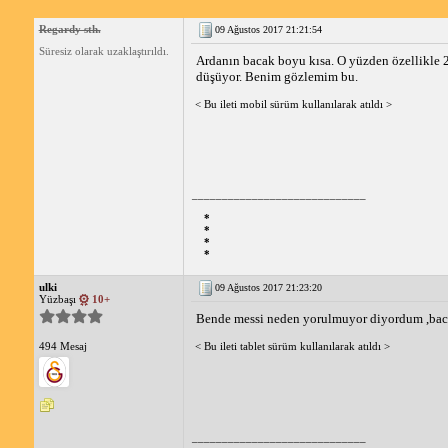
Regardy sth.
09 Ağustos 2017 21:21:54
Süresiz olarak uzaklaştırıldı.
Ardanın bacak boyu kısa. O yüzden özellikle 2
düşüyor. Benim gözlemim bu.
< Bu ileti mobil sürüm kullanılarak atıldı >
_____________________________
*
*
*
*
ulki
09 Ağustos 2017 21:23:20
Yüzbaşı
10+
Bende messi neden yorulmuyor diyordum ,bac
< Bu ileti tablet sürüm kullanılarak atıldı >
494 Mesaj
_____________________________