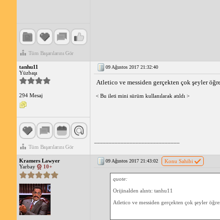
Tüm Başarılarını Gör
tanhu11
09 Ağustos 2017 21:32:40
Yüzbaşı
Atletico ve messiden gerçekten çok şeyler öğre
294 Mesaj
< Bu ileti mini sürüm kullanılarak atıldı >
_____________________________
Tüm Başarılarını Gör
Kramers Lawyer
09 Ağustos 2017 21:43:02
Konu Sahibi
Yarbay
10+
quote:
Orijinalden alıntı: tanhu11
Atletico ve messiden gerçekten çok şeyler öğre