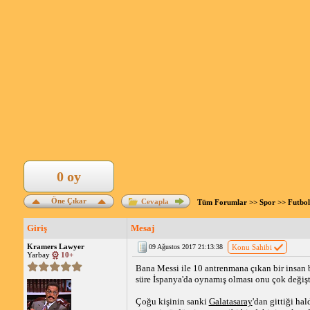
0 oy
Öne Çıkar
Cevapla
Tüm Forumlar
>>
Spor
>>
Futbol
Giriş
Mesaj
Kramers Lawyer
09 Ağustos 2017 21:13:38
Konu Sahibi
Yarbay
10+
Bana Messi ile 10 antrenmana çıkan bir insan b
süre İspanya'da oynamış olması onu çok değişt
Çoğu kişinin sanki
Galatasaray
'dan gittiği ha