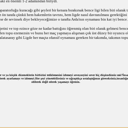
daki en önemli 1-2 adamından biriydi.
mparatorluğu kuracağı gibi şeyleri bir kenara bırakırsak bence ligi bilen biri olarak
 ön tarafa çünkü hem hakemlerin tavrını, hem ligde nasıl davranılması gerektiğini bi
lse de sevinsek diye bekleyeceğimize o tarafta Arda'nın oynaması bin kat iyi bence.
rini ve top ezince göze ne kadar battığını öğrenmiş olan biri olarak gelmesi bence
elen topu ezemezsin ve bunu her maç yapmaya alışırsan çok üst düzey bir oyuncu o
alatasaray gibi Ligde her maçta ofansif oynaması gereken bir takımda, takımın top
r ve ya küçük düzeneklerin birbirini tetiklemesini izlemeyi sever,neyini sever hiç düşündünüz mü?İnsan
rek ayarlamayı ve izlemeyi.Her şeyi yönetebilirsiniz ve uğraştıkça ustalaştığınızı göreceksiniz,insanlı
edilerek değil ederek yaşamayı öğrenin.