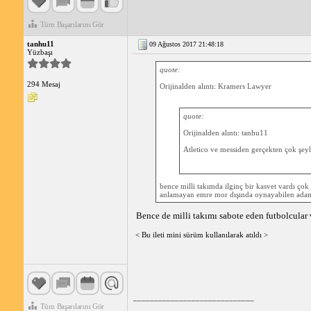
Tüm Başarılarını Gör
tanhu11
09 Ağustos 2017 21:48:18
Yüzbaşı
quote:
294 Mesaj
Orijinalden alıntı: Kramers Lawyer
quote:
Orijinalden alıntı: tanhu11
Atletico ve messiden gerçekten çok şeyl
bence milli takımda ilginç bir kasvet vardı çok
anlamayan emre mor dışında oynayabilen adam y
Bence de milli takımı sabote eden futbolcular 
< Bu ileti mini sürüm kullanılarak atıldı >
_____________________________
Tüm Başarılarını Gör