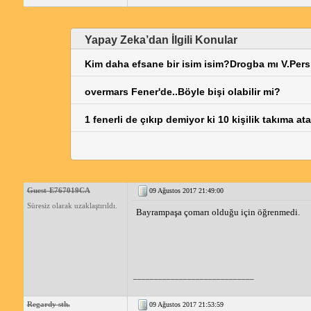
Yapay Zeka’dan İlgili Konular
Kim daha efsane bir isim isim?Drogba mı V.Pers
overmars Fener'de..Böyle bişi olabilir mi?
1 fenerli de çıkıp demiyor ki 10 kişilik takıma a
Guest-E767019CA
09 Ağustos 2017 21:49:00
Süresiz olarak uzaklaştırıldı.
Bayrampaşa çomarı olduğu için öğrenmedi.
_____________________________
Regardy sth.
09 Ağustos 2017 21:53:59