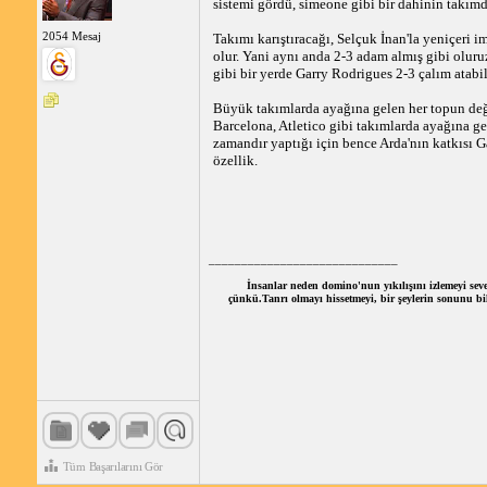
sistemi gördü, simeone gibi bir dahinin takım
2054 Mesaj
Takımı karıştıracağı, Selçuk İnan'la yeniçeri i
olur. Yani aynı anda 2-3 adam almış gibi oluruz
gibi bir yerde Garry Rodrigues 2-3 çalım atabi
Büyük takımlarda ayağına gelen her topun değe
Barcelona, Atletico gibi takımlarda ayağına g
zamandır yaptığı için bence Arda'nın katkısı G
özellik.
_____________________________
İnsanlar neden domino'nun yıkılışını izlemeyi seve
çünkü.Tanrı olmayı hissetmeyi, bir şeylerin sonunu bile
Tüm Başarılarını Gör