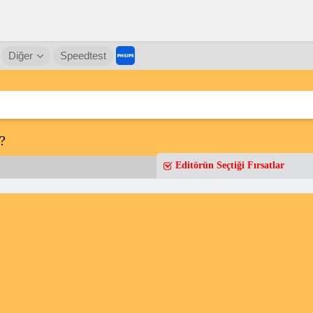
Diğer
Speedtest
?
Editörün Seçtiği Fırsatlar