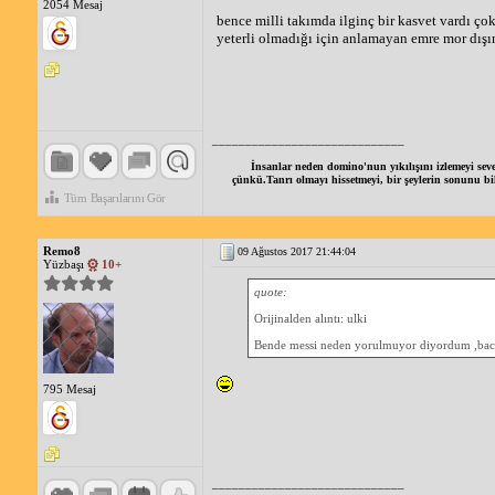
2054 Mesaj
bence milli takımda ilginç bir kasvet vardı ço
yeterli olmadığı için anlamayan emre mor dışı
_____________________________
İnsanlar neden domino'nun yıkılışını izlemeyi seve
çünkü.Tanrı olmayı hissetmeyi, bir şeylerin sonunu bile
Tüm Başarılarını Gör
Remo8
09 Ağustos 2017 21:44:04
Yüzbaşı
10+
quote:
Orijinalden alıntı: ulki
Bende messi neden yorulmuyor diyordum ,bac
795 Mesaj
_____________________________