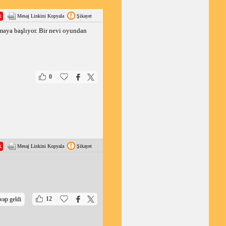
Mesaj Linkini Kopyala
Şikayet
nmaya başlıyor. Bir nevi oyundan
|
|
0
Mesaj Linkini Kopyala
Şikayet
|
|
12
vap geldi