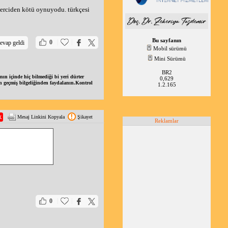
iğerciden kötü oynuyodu. türkçesi
Bu sayfanın
|
|
0
evap geldi
Mobil sürümü
Mini Sürümü
BR2
ın içinde hiç bilmediği bi yeri dürter
0,629
ğın geçmiş bilgeliğinden faydalanın.Kontrol
1.2.165
Mesaj Linkini Kopyala
Şikayet
Reklamlar
|
|
0