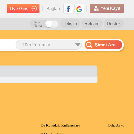
Yeni Kayıt
Üye Girişi
Bağlan
Koyu
İletişim
Reklam
Destek
Tema
Tüm Forumlar
Şimdi Ara
Bu Konudaki Kullanıcılar:
Daha Az