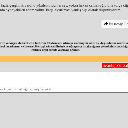
k fazla gerginlik vardı o yüzden oldu her şey, yoksa hakan çalhanoğlu bile tolga c
nda oynayabilen adam yoktu. karşılaştırılması yanlış bişi olarak düşünüyorum.
Bu mesaja 1 c
r ve ya küçük düzeneklerin birbirini tetiklemesini izlemeyi sever,neyini sever hiç düşündünüz mü?İnsan
rek ayarlamayı ve izlemeyi.Her şeyi yönetebilirsiniz ve uğraştıkça ustalaştığınızı göreceksiniz,insanlı
edilerek değil ederek yaşamayı öğrenin.
ak boyu uzun olduğu içinmiş demekki