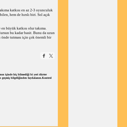
 takıma katkısı en az 2-3 oyunculuk
len, hem de hırslı biri. Sol açık
 en büyük katkısı olur takıma.
lursun bu kadar basit. Bunu da uzun
u önde tutması için çok önemli bir
ın içinde hiç bilmediği bi yeri dürter
ğın geçmiş bilgeliğinden faydalanın.Kontrol