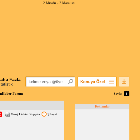
2 Misafir -
2 Masaüstü
aha Fazla
Konuya Özel
statistik
Favorilerime Ekle
nımHaber Forum
Sayfa:
1
Konuyu Açandan
Reklamlar
Popüler Mesajlar
Mesaj Linkini Kopyala
Şikayet
Linkli Mesajlar
Yazdır
E-Posta Aboneliği
Konuyu Gizle