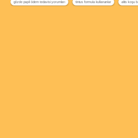
gözde papil ödem tedavisi yorumları
tintus formula kullananlar
altis koşu 