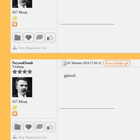
457 Mesaj
_____________________________
Tüm Başarılarını Gör
NeyzenEfendi
05 Temmuz 2024 17:43:12
Konu Sahibi
Yüzbaşı
güncel
457 Mesaj
_____________________________
Tüm Başarılarını Gör