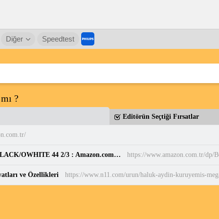
Diğer
Speedtest
 mı ?
Editörün Seçtiği Fırsatlar
n.com.tr/
adidas Erkek PARK ST Ayakkabı CBLACK/CBLACK/OWHITE 44 2/3 : Amazon.com.tr: Moda
https://www.amazon.com.tr/d
ları ve Özellikleri