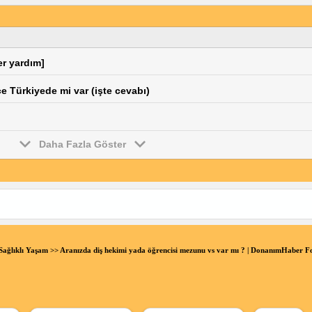
er yardım]
e Türkiyede mi var (işte cevabı)
Daha Fazla Göster
Sağlıklı Yaşam
>> Aranızda diş hekimi yada öğrencisi mezunu vs var mı ? | DonanımHaber 