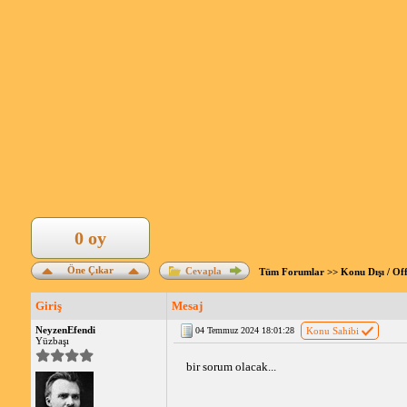
0 oy
Öne Çıkar
Cevapla
Tüm Forumlar
>>
Konu Dışı / Of
Giriş
Mesaj
NeyzenEfendi
04 Temmuz 2024 18:01:28
Konu Sahibi
Yüzbaşı
bir sorum olacak...