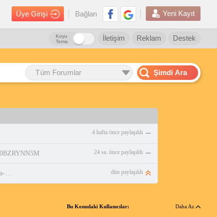
Yeni Kayıt
Üye Girişi
Bağlan
Koyu
İletişim
Reklam
Destek
Tema
Tüm Forumlar
Şimdi Ara
4 hafta önce paylaşıldı
24 sa. önce paylaşıldı
p/B0BZRYNN5M
dün paylaşıldı
https://www.n11.com/urun/haluk-aydin-kuruyemis-mega-karisik-1-kg-1745732?magaza=halukaydinkuruyemis
Bu Konudaki Kullanıcılar:
Daha Az