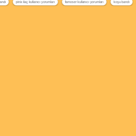
bandı
pinix ilaç kullanıcı yorumları
famoser kullanıcı yorumları
koşu bandı