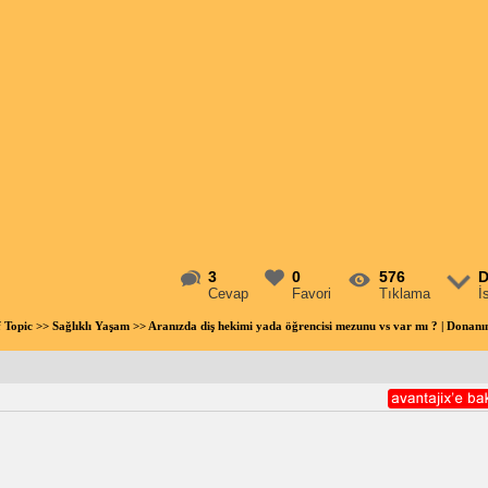
3
0
576
D
Cevap
Favori
Tıklama
İ
f Topic
>>
Sağlıklı Yaşam
>> Aranızda diş hekimi yada öğrencisi mezunu vs var mı ? | Dona