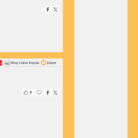
Mesaj Linkini Kopyala
Şikayet
|
|
0