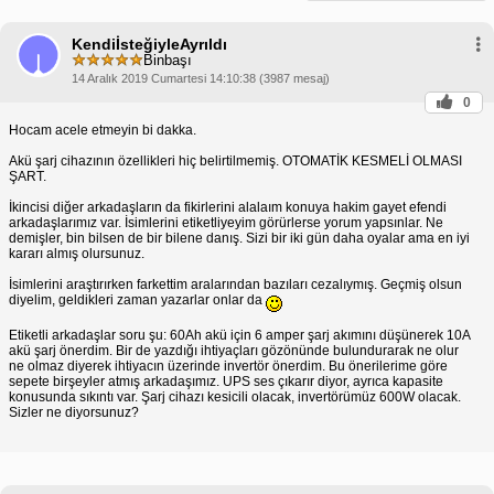
KendiİsteğiyleAyrıldı
Binbaşı
14 Aralık 2019 Cumartesi 14:10:38 (3987 mesaj)
0
Hocam acele etmeyin bi dakka.
Akü şarj cihazının özellikleri hiç belirtilmemiş. OTOMATİK KESMELİ OLMASI
ŞART.
İkincisi diğer arkadaşların da fikirlerini alalaım konuya hakim gayet efendi
arkadaşlarımız var. İsimlerini etiketliyeyim görürlerse yorum yapsınlar. Ne
demişler, bin bilsen de bir bilene danış. Sizi bir iki gün daha oyalar ama en iyi
kararı almış olursunuz.
İsimlerini araştırırken farkettim aralarından bazıları cezalıymış. Geçmiş olsun
diyelim, geldikleri zaman yazarlar onlar da
Etiketli arkadaşlar soru şu: 60Ah akü için 6 amper şarj akımını düşünerek 10A
akü şarj önerdim. Bir de yazdığı ihtiyaçları gözönünde bulundurarak ne olur
ne olmaz diyerek ihtiyacın üzerinde invertör önerdim. Bu önerilerime göre
sepete birşeyler atmış arkadaşımız. UPS ses çıkarır diyor, ayrıca kapasite
konusunda sıkıntı var. Şarj cihazı kesicili olacak, invertörümüz 600W olacak.
Sizler ne diyorsunuz?