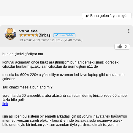
Buna gelen
1 yanıtı gör.
vonaleee
Binbaşı
Konu Sahibi
13 Aralık 2019 Cuma 12:03:17 (2048 mesaj)
0
bunlar işimizi görüyor mu
konuyu açmadan önce biraz araştırmıştım bunları demek işimizi görecek
cihazlar bunlarmış...akü sarj cihazları da görmğştüm n11 de
mesela bu 600w 220v a yükseltiyor ozaman led tv ve laptop gibi cihazları da
çalıştırır...
sarj cihazı mesela bunlar dimi?
yorumlarda 60 amperlik araba aküsünü sarj ettim demiş biri...bizede 60 amper
fazla bile gelir...
link
işin aslı ben bu sistemi bir engelli arkadaş için istiyorum .hayata tek bağlantısı
internet...veuzun süreli elektrik kesintilerinde biz sağa sola gezmeye gitsek
bile onun öyle bir imkanı yok...en azından öyle yardımcı olmak istiyorum...