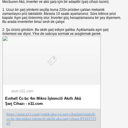
Mecburen Akü, inverter ve akü şarjı için bir adaptör (şarj cihazı lazım).
1. Ucuz bir şarj yöntemi seçilip buna 220v prizden çalılan mekanik
zamanlayıcı priz takılabilir. Mesela 10 saate ayarlarsınız. Süre bitince prizi
kapatır. Aşırı şarj önlenmiş olur. İnverter güç hesaplamasına bir şey diyemem.
Bu arada inverterler biraz sesli de çalışır.
2. Şu ürünü gördüm. Bu akıllı şarj ediyor galiba. Açıklamada aşırı şarj
önlemesi var diyor. Yİne de satıcıya sormak ve araştırmak gerek.
urun.n11.com
Eınhell Cc-bc 4m Mikro İşlemcili Akıllı Akü
Şarj Cihazı - n11.com
https://urun.n11.com/yedek-aku-ve-sarj-cihazlari/einhell-
cc-bc-4m-mikro-islemcili-akilli-aku-sarj-cihazi-P3165715
07