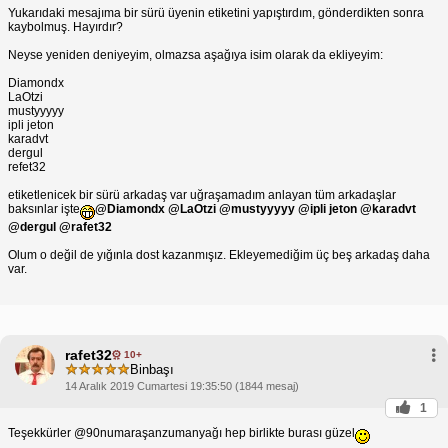
Yukarıdaki mesajıma bir sürü üyenin etiketini yapıştırdım, gönderdikten sonra
kaybolmuş. Hayırdır?
Neyse yeniden deniyeyim, olmazsa aşağıya isim olarak da ekliyeyim:
Diamondx
LaOtzi
mustyyyyy
ipli jeton
karadvt
dergul
refet32
etiketlenicek bir sürü arkadaş var uğraşamadım anlayan tüm arkadaşlar
baksınlar işte
@Diamondx
@LaOtzi
@mustyyyyy
@ipli jeton
@karadvt
@dergul
@rafet32
Olum o değil de yığınla dost kazanmışız. Ekleyemediğim üç beş arkadaş daha
var.
rafet32
10+
Binbaşı
14 Aralık 2019 Cumartesi 19:35:50 (1844 mesaj)
1
Teşekkürler @90numaraşanzumanyağı hep birlikte burası güzel