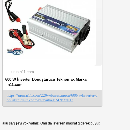
Aküden Elektrik Almada Güvenlik Önlemleri
Akü
Terminallerine Dikkat Edin:
Akü terminalleri pozitif
ve negatif olarak işaretlenmiştir. Yanlış bağlantı,
kısa devreye neden olabilir.
Yalıtımlı Kablolar Kullanın:
Aküden invertöre ve
cihazlarınıza giden kabloların iyi yalıtılmış
olduğundan emin olun.
Havalandırmayı Sağlayın:
Aküler, şarj ve deşarj
sırasında gaz yayar. İyi havalandırma, gaz
birikmesini önlemeye yardımcı olur.
Aküyü Aşırı Deşarj Etmeyin:
Aküyü %20'nin
altına deşarj etmek, pil ömrüne zarar verebilir.
Önemli Notlar
Aküden elektrik alma, geçici bir
çözümdür ve uzun süreli bir elektrik
kaynağı olarak kullanılmamalıdır.
Aküleri paralel olarak bağlayarak kapasitelerini
urun.n11.com
artırabilirsiniz. Ancak, bunu yalnızca aynı tip ve
yaştaki akülerle yapın.
600 W İnverter Dönüştürücü Teknomax Marka
Aküye priz bağlamak tehlikelidir ve yapılmamalıdır.
- n11.com
Araç akünüzden güvenli ve etkili bir şekilde elektrik
almak, elektrik kesintilerine veya dış mekan
https://urun.n11.com/220v-donusturucu/600-w-inverter-d
etkinliklerine hazırlanmak için faydalı bir yöntem
onusturucu-teknomax-marka-P242635013
olabilir. Yukarıdaki ipuçlarını takip ederek, evinizde
kesintisiz güç sağlayabilirsiniz.
akü şarj şeyi yok yalnız. Onu da istersen masraf giderek büyür.