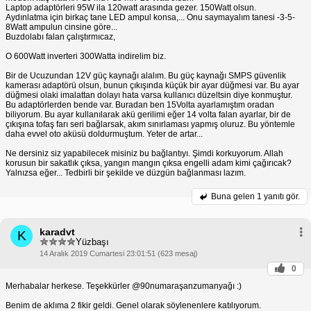
Laptop adaptörleri 95W ila 120watt arasında gezer. 150Watt olsun.
Aydınlatma için birkaç tane LED ampul konsa,... Onu saymayalım tanesi -3-5-
8Watt ampulun cinsine göre...
Buzdolabı falan çalıştırmıcaz,
O 600Watt inverteri 300Watta indirelim biz.
Bir de Ucuzundan 12V güç kaynağı alalım. Bu güç kaynağı SMPS güvenlik
kamerası adaptörü olsun, bunun çıkışında küçük bir ayar düğmesi var. Bu ayar
düğmesi olaki imalattan dolayı hata varsa kullanıcı düzeltsin diye konmuştur.
Bu adaptörlerden bende var. Buradan ben 15Volta ayarlamıştım oradan
biliyorum. Bu ayar kullanılarak akü gerilimi eğer 14 volta falan ayarlar, bir de
çıkışına tofaş farı seri bağlarsak, akım sınırlaması yapmış oluruz. Bu yöntemle
daha evvel oto aküsü doldurmuştum. Yeter de artar...
Ne dersiniz siz yapabilecek misiniz bu bağlantıyı. Şimdi korkuyorum. Allah
korusun bir sakatlık çıksa, yangın mangın çıksa engelli adam kimi çağırıcak?
Yalnızsa eğer... Tedbirli bir şekilde ve düzgün bağlanması lazım.
Buna gelen
1 yanıtı gör.
karadvt
K
Yüzbaşı
14 Aralık 2019 Cumartesi 23:01:51 (623 mesaj)
0
Merhabalar herkese. Teşekkürler @90numaraşanzumanyağı :)
Benim de aklıma 2 fikir geldi. Genel olarak söylenenlere katılıyorum.