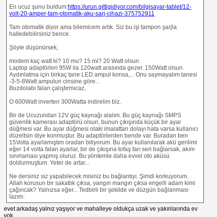
En ucuz şunu buldum:
https://urun.gittigidiyor.com/bilgisayar-tablet/12-
volt-20-amper-tam-otomatik-aku-sarj-cihazi-375752911
Tam otomatik diyor ama bilemicem artık. Siz bu işi tampon şarjla
halledebilirsiniz bence.
Şöyle düşünürsek,
modem kaç watt ki? 10 mu? 15 mi? 20 Watt olsun.
Laptop adaptörleri 95W ila 120watt arasında gezer. 150Watt olsun.
Aydınlatma için birkaç tane LED ampul konsa,... Onu saymayalım tanesi
-3-5-8Watt ampulun cinsine göre...
Buzdolabı falan çalıştırmıcaz,
O 600Watt inverteri 300Watta indirelim biz.
Bir de Ucuzundan 12V güç kaynağı alalım. Bu güç kaynağı SMPS
güvenlik kamerası adaptörü olsun, bunun çıkışında küçük bir ayar
düğmesi var. Bu ayar düğmesi olaki imalattan dolayı hata varsa kullanıcı
düzeltsin diye konmuştur. Bu adaptörlerden bende var. Buradan ben
15Volta ayarlamıştım oradan biliyorum. Bu ayar kullanılarak akü gerilimi
eğer 14 volta falan ayarlar, bir de çıkışına tofaş farı seri bağlarsak, akım
sınırlaması yapmış oluruz. Bu yöntemle daha evvel oto aküsü
doldurmuştum. Yeter de artar...
Ne dersiniz siz yapabilecek misiniz bu bağlantıyı. Şimdi korkuyorum.
Allah korusun bir sakatlık çıksa, yangın mangın çıksa engelli adam kimi
çağırıcak? Yalnızsa eğer... Tedbirli bir şekilde ve düzgün bağlanması
lazım.
evet arkadaş yalnız yaşıyor ve mahalleye oldukça uzak ve yakınlarında ev
yok...