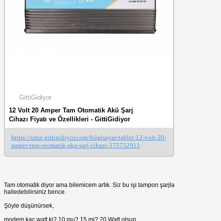
GittiGidiyor
12 Volt 20 Amper Tam Otomatik Akü Şarj
Cihazı Fiyatı ve Özellikleri - GittiGidiyor
https://urun.gittigidiyor.com/bilgisayar-tablet/12-volt-20-
amper-tam-otomatik-aku-sarj-cihazi-375752911
Tam otomatik diyor ama bilemicem artık. Siz bu işi tampon şarjla
halledebilirsiniz bence.
Şöyle düşünürsek,
modem kaç watt ki? 10 mu? 15 mi? 20 Watt olsun.