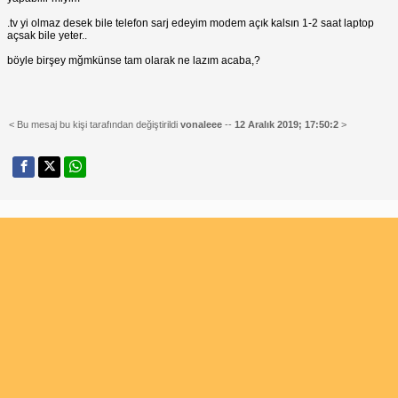
.tv yi olmaz desek bile telefon sarj edeyim modem açık kalsın 1-2 saat laptop
açsak bile yeter..
böyle birşey mğmkünse tam olarak ne lazım acaba,?
< Bu mesaj bu kişi tarafından değiştirildi
vonaleee
--
12 Aralık 2019; 17:50:2
>