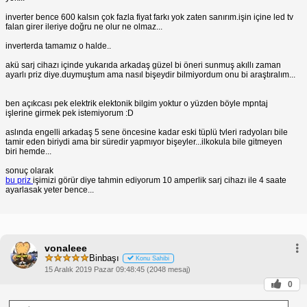
inverter bence 600 kalsın çok fazla fiyat farkı yok zaten sanırım.işin içine led tv
falan girer ileriye doğru ne olur ne olmaz...
inverterda tamamız o halde..
akü sarj cihazı içinde yukarıda arkadaş güzel bi öneri sunmuş akıllı zaman
ayarlı priz diye.duymuştum ama nasıl bişeydir bilmiyordum onu bi araştıralım...
ben açıkcası pek elektrik elektonik bilgim yoktur o yüzden böyle mpntaj
işlerine girmek pek istemiyorum :D
aslında engelli arkadaş 5 sene öncesine kadar eski tüplü tvleri radyoları bile
tamir eden biriydi ama bir süredir yapmıyor bişeyler...ilkokula bile gitmeyen
biri hemde...
sonuç olarak
bu priz
işimizi görür diye tahmin ediyorum 10 amperlik sarj cihazı ile 4 saate
ayarlasak yeter bence...
vonaleee
Binbaşı
Konu Sahibi
15 Aralık 2019 Pazar 09:48:45 (2048 mesaj)
0