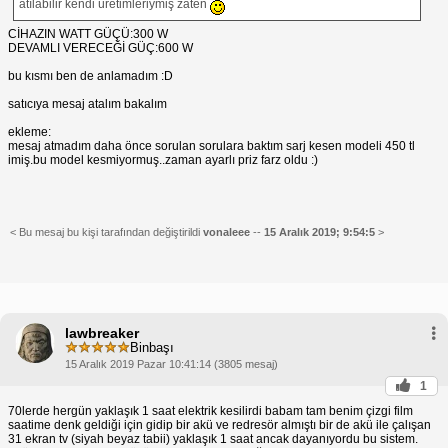
atılabilir kendi üretimleriymiş zaten
CİHAZIN WATT GÜÇÜ:300 W
DEVAMLI VERECEĞİ GÜÇ:600 W
bu kısmı ben de anlamadım :D
satıcıya mesaj atalım bakalım
ekleme:
mesaj atmadım daha önce sorulan sorulara baktım sarj kesen modeli 450 tl
imiş.bu model kesmiyormuş..zaman ayarlı priz farz oldu :)
< Bu mesaj bu kişi tarafından değiştirildi
vonaleee
--
15 Aralık 2019; 9:54:5
>
lawbreaker
Binbaşı
15 Aralık 2019 Pazar 10:41:14 (3805 mesaj)
1
70lerde hergün yaklaşık 1 saat elektrik kesilirdi babam tam benim çizgi film
saatime denk geldiği için gidip bir akü ve redresör almıştı bir de akü ile çalışan
31 ekran tv (siyah beyaz tabii) yaklaşık 1 saat ancak dayanıyordu bu sistem.