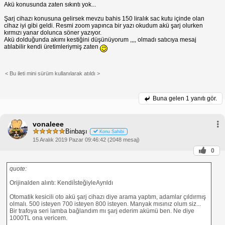
Akü konusunda zaten sıkıntı yok...
Şarj cihazı konusuna gelirsek mevzu bahis 150 liralık sac kutu içinde olan
cihaz iyi gibi geldi. Resmi zoom yapınca bir yazı okudum akü şarj olurken
kırmızı yanar dolunca söner yazıyor.
Akü dolduğunda akımı kestiğini düşünüyorum ,,,, olmadı satıcıya mesaj
atılabilir kendi üretimleriymiş zaten
< Bu ileti mini sürüm kullanılarak atıldı >
Buna gelen
1 yanıtı gör.
vonaleee
Binbaşı
Konu Sahibi
15 Aralık 2019 Pazar 09:46:42 (2048 mesaj)
0
quote:
Orijinalden alıntı: KendiİsteğiyleAyrıldı
Otomatik kesicili oto akü şarj cihazı diye arama yaptım, adamlar çıldırmış
olmalı. 500 isteyen 700 isteyen 800 isteyen. Manyak mısınız olum siz...
Bir trafoya seri lamba bağlandım mı şarj ederim akümü ben. Ne diye
1000TL ona vericem.