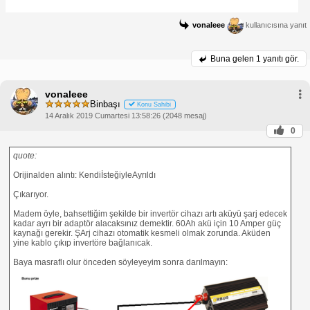
vonaleee
kullanıcısına yanıt
Buna gelen
1 yanıtı gör.
vonaleee
Binbaşı
Konu Sahibi
14 Aralık 2019 Cumartesi 13:58:26 (2048 mesaj)
0
quote:
Orijinalden alıntı: KendiİsteğiyleAyrıldı
Çıkarıyor.
Madem öyle, bahsettiğim şekilde bir invertör cihazı artı aküyü şarj edecek
kadar ayrı bir adaptör alacaksınız demektir. 60Ah akü için 10 Amper güç
kaynağı gerekir. ŞArj cihazı otomatik kesmeli olmak zorunda. Aküden
yine kablo çıkıp invertöre bağlanıcak.
Baya masraflı olur önceden söyleyeyim sonra darılmayın: