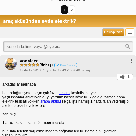
1
2
araç aküsünden evde elektrik?
Cevap Yaz
vonaleee
Binbaşı
Konu Sahibi
12 Aralık 2019 Perşembe 17:49:23 (2048 mesaj)
1
arkadaşlar merhaba
bulunduğum yerde kışın çok fazla
elektrik
kesintisi oluyor...
yaşlı insanlar anlatırken duyuyordum bazen köye tv ilk geldiği zaman daha
elektrik tesisatı yokken
araba aküsü
ile çalıştırırlarmış 1 hafta falan yetermiş o
aküler o eski büyük tv lere...
sorum şu
1 araç aküsü alsam 60 amper mesela
bununla telefon sarj etme modem bağlama led tv izleme gibi işlemleri
yapabilir miyim