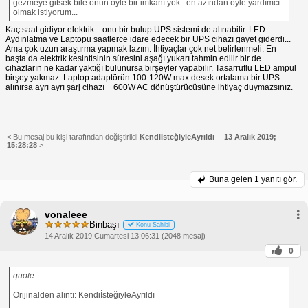
gezmeye gitsek bile onun öyle bir imkanı yok...en azından öyle yardımcı
olmak istiyorum...
Kaç saat gidiyor elektrik... onu bir bulup UPS sistemi de alınabilir. LED
Aydınlatma ve Laptopu saatlerce idare edecek bir UPS cihazı gayet giderdi...
Ama çok uzun araştırma yapmak lazım. İhtiyaçlar çok net belirlenmeli. En
başta da elektrik kesintisinin süresini aşağı yukarı tahmin edilir bir de
cihazların ne kadar yaktığı bulunursa birşeyler yapabilir. Tasarruflu LED ampul
birşey yakmaz. Laptop adaptörün 100-120W max desek ortalama bir UPS
alınırsa ayrı ayrı şarj cihazı + 600W AC dönüştürücüsüne ihtiyaç duymazsınız.
< Bu mesaj bu kişi tarafından değiştirildi
KendiİsteğiyleAyrıldı
--
13 Aralık 2019;
15:28:28
>
Buna gelen
1 yanıtı gör.
vonaleee
Binbaşı
Konu Sahibi
14 Aralık 2019 Cumartesi 13:06:31 (2048 mesaj)
0
quote:
Orijinalden alıntı: KendiİsteğiyleAyrıldı