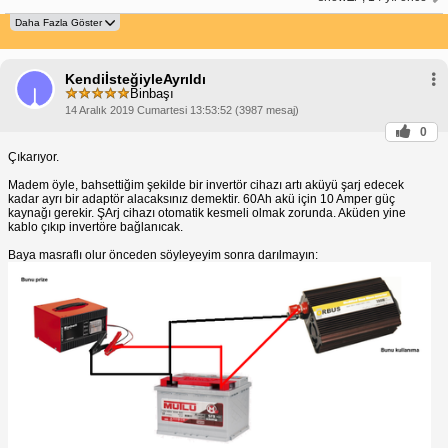
KendiİsteğiyleAyrıldı
Binbaşı
14 Aralık 2019 Cumartesi 13:53:52 (3987 mesaj)
0
Çıkarıyor.
Madem öyle, bahsettiğim şekilde bir invertör cihazı artı aküyü şarj edecek
kadar ayrı bir adaptör alacaksınız demektir. 60Ah akü için 10 Amper güç
kaynağı gerekir. ŞArj cihazı otomatik kesmeli olmak zorunda. Aküden yine
kablo çıkıp invertöre bağlanıcak.
Baya masraflı olur önceden söyleyeyim sonra darılmayın: