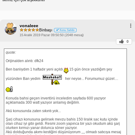
vonaleee
Binbaşı
Konu Sahibi
15 Aralık 2019 Pazar 09:50:50 (2048 mesaj)
0
quote:
Orijinalden alıntı: dfk24
Ben banlıydım 1 haftadır yeni açıldı
15 gün önce yazdığım şey
yüzünden Ban yedim
her neyse... Forumumuz güzel....
Konuda bahsi geçen invertörü inceledim sayfada 600 yazıyor
açıklamada 300 watt yazıyor anlamış değilim.
Akü konusunda zaten sıkıntı yok...
Şarj cihazı konusuna gelirsek mevzu bahis 150 liralık sac kutu içinde
olan cihaz iyi gibi geldi. Resmi zoom yapınca bir yazı okudum akü şarj
olurken kırmızı yanar dolunca söner yazıyor.
Akü dolduğunda akımı kestiğini düşünüyorum ,,,, olmadı satıcıya mesaj