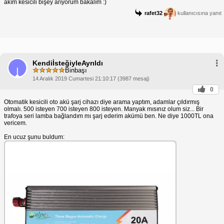
akım kesicili bişey arıyorum bakalım :)
rafet32
kullanıcısına yanıt
KendiİsteğiyleAyrıldı
Binbaşı
14 Aralık 2019 Cumartesi 21:10:17 (3987 mesaj)
0
Otomatik kesicili oto akü şarj cihazı diye arama yaptım, adamlar çıldırmış
olmalı. 500 isteyen 700 isteyen 800 isteyen. Manyak mısınız olum siz... Bir
trafoya seri lamba bağlandım mı şarj ederim akümü ben. Ne diye 1000TL ona
vericem.
En ucuz şunu buldum: