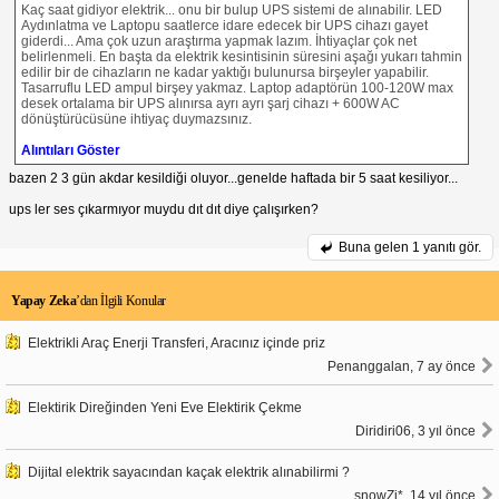
Kaç saat gidiyor elektrik... onu bir bulup UPS sistemi de alınabilir. LED
Aydınlatma ve Laptopu saatlerce idare edecek bir UPS cihazı gayet
giderdi... Ama çok uzun araştırma yapmak lazım. İhtiyaçlar çok net
belirlenmeli. En başta da elektrik kesintisinin süresini aşağı yukarı tahmin
edilir bir de cihazların ne kadar yaktığı bulunursa birşeyler yapabilir.
Tasarruflu LED ampul birşey yakmaz. Laptop adaptörün 100-120W max
desek ortalama bir UPS alınırsa ayrı ayrı şarj cihazı + 600W AC
dönüştürücüsüne ihtiyaç duymazsınız.
Alıntıları Göster
bazen 2 3 gün akdar kesildiği oluyor...genelde haftada bir 5 saat kesiliyor...
ups ler ses çıkarmıyor muydu dıt dıt diye çalışırken?
Buna gelen
1 yanıtı gör.
Yapay Zeka
’dan İlgili Konular
Elektrikli Araç Enerji Transferi, Aracınız içinde priz
Penanggalan, 7 ay önce
Elektirik Direğinden Yeni Eve Elektirik Çekme
Diridiri06, 3 yıl önce
Dijital elektrik sayacından kaçak elektrik alınabilirmi ?
snowZi*, 14 yıl önce