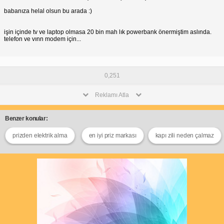
babanıza helal olsun bu arada :)
işin içinde tv ve laptop olmasa 20 bin mah lık powerbank önermiştim aslında.
telefon ve vınn modem için...
0,251
Reklamı Atla
Benzer konular:
prizden elektrik alma
en iyi priz markası
kapı zili neden çalmaz