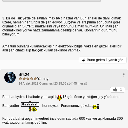
3. Bir de Tükiye'de de satılan imax b6 cihazlar var. Bunlar akü de dahil olmak
üzere, hemen her tür pili de şarj ediyor. Bütçeye ve araştırma sonucuna göre
orijinali olan SKYRC markalısını veya klonunu almak mümkün. Orijinali şarjı
otomatik kesiyor ve hatta zamanlama özelliği de var. Klonlarının durumunu
bilmiyorum.
Ama tüm bunlaru kullanacak kişinin elektronik bilgisi yoksa en güzeli akıllı bir
akü şarj cihazı alıp tak çek kullan şeklinde yapmak.
Buna gelen
1 yanıtı gör.
dfk24
Yarbay
14 Aralık 2019 Cumartesi 23:25:35 (14445 mesaj)
1
Ben banlıydım 1 haftadır yeni açıldı
15 gün önce yazdığım şey yüzünden
Ban yedim
her neyse... Forumumuz güzel....
Konuda bahsi geçen invertörü inceledim sayfada 600 yazıyor açıklamada 300
watt yazıyor anlamış değilim.