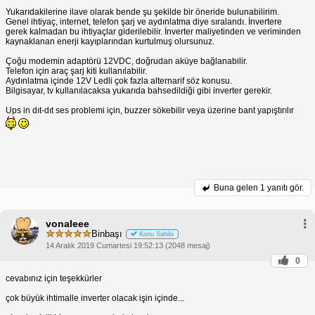
Yukarıdakilerine ilave olarak bende şu şekilde bir öneride bulunabilirim.
Genel ihtiyaç, internet, telefon şarj ve aydınlatma diye sıralandı. İnvertere
gerek kalmadan bu ihtiyaçlar giderilebilir. İnverter maliyetinden ve veriminden
kaynaklanan enerji kayıplarından kurtulmuş olursunuz.
Çoğu modemin adaptörü 12VDC, doğrudan aküye bağlanabilir.
Telefon için araç şarj kiti kullanılabilir.
Aydınlatma içinde 12V Ledli çok fazla alternarif söz konusu.
Bilgisayar, tv kullanılacaksa yukarıda bahsedildiği gibi inverter gerekir.
Ups in dıt-dıt ses problemi için, buzzer sökebilir veya üzerine bant yapıştırılır
Buna gelen
1 yanıtı gör.
vonaleee
Binbaşı
Konu Sahibi
14 Aralık 2019 Cumartesi 19:52:13 (2048 mesaj)
0
cevabınız için teşekkürler
çok büyük ihtimalle inverter olacak işin içinde...