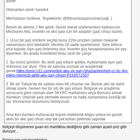
quote:
Orijinalden alıntı: karadvt
Merhabalar herkese. Teşekkürler @90numaraşanzumanyağı :)
Benim de aklıma 2 fikir geldi. Genel olarak söylenenlere katılıyorum.
Mecburen Akü, inverter ve akü şarjı için bir adaptör (şarj cihazı lazım).
1. Ucuz bir şarj yöntemi seçilip buna 220v prizden çalılan mekanik
zamanlayıcı priz takılabilir. Mesela 10 saate ayarlarsınız. Süre bitince
prizi kapatır. Aşırı şarj önlenmiş olur. İnverter güç hesaplamasına bir şey
diyemem. Bu arada inverterler biraz sesli de çalışır.
2. Şu ürünü gördüm. Bu akıllı şarj ediyor galiba. Açıklamada aşırı şarj
önlemesi var diyor. Yİne de satıcıya sormak ve araştırmak
gerek.
https://urun.n11.com/yedek-aku-ve-sarj-cihazlari/einhell-cc-bc-4m-
mikro-islemcili-akilli-aku-sarj-cihazi-P316571507
3. Bir de Tükiye'de de satılan imax b6 cihazlar var. Bunlar akü de dahil
olmak üzere, hemen her tür pili de şarj ediyor. Bütçeye ve araştırma
sonucuna göre orijinali olan SKYRC markalısını veya klonunu almak
mümkün. Orijinali şarjı otomatik kesiyor ve hatta zamanlama özelliği de
var. Klonlarının durumunu bilmiyorum.
Ama tüm bunlaru kullanacak kişinin elektronik bilgisi yoksa en güzeli
akıllı bir akü şarj cihazı alıp tak çek kullan şeklinde yapmak.
bütçeyi düşüneren şuan en mantıklısı dediğiniz gibi zaman ayarlı priz gibi
duruyor...
fikriniz için çok teşekkürler