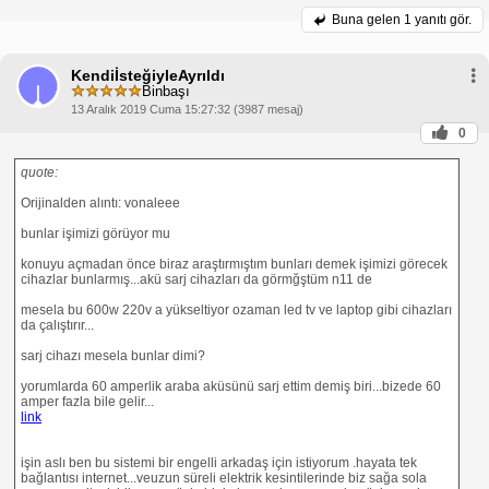
Buna gelen
1 yanıtı gör.
KendiİsteğiyleAyrıldı
Binbaşı
13 Aralık 2019 Cuma 15:27:32 (3987 mesaj)
0
quote:
Orijinalden alıntı: vonaleee
bunlar işimizi görüyor mu
konuyu açmadan önce biraz araştırmıştım bunları demek işimizi görecek
cihazlar bunlarmış...akü sarj cihazları da görmğştüm n11 de
mesela bu 600w 220v a yükseltiyor ozaman led tv ve laptop gibi cihazları
da çalıştırır...
sarj cihazı mesela bunlar dimi?
yorumlarda 60 amperlik araba aküsünü sarj ettim demiş biri...bizede 60
amper fazla bile gelir...
link
işin aslı ben bu sistemi bir engelli arkadaş için istiyorum .hayata tek
bağlantısı internet...veuzun süreli elektrik kesintilerinde biz sağa sola