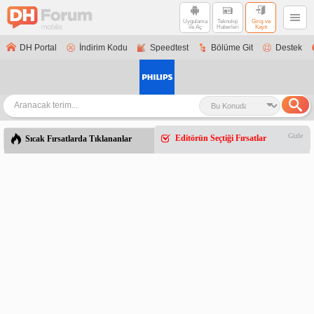
Uygulama
Teknoloji
Giriş ve
ile Aç
Haberleri
Kayıt
DH Portal
İndirim Kodu
Speedtest
Bölüme Git
Destek
Gizle
Editörün Seçtiği Fırsatlar
Sıcak Fırsatlarda Tıklananlar