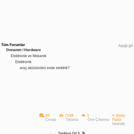
Tüm Forumlar
Aşağı git
Donanım / Hardware
Elektronik ve Mekanik
Elektronik
araç aküsünden evde elektrik?
30
7149
1
Daha
Cevap
Tıklama
Öne Çıkarma
Fazla
İstatistik
Sayfaya Git