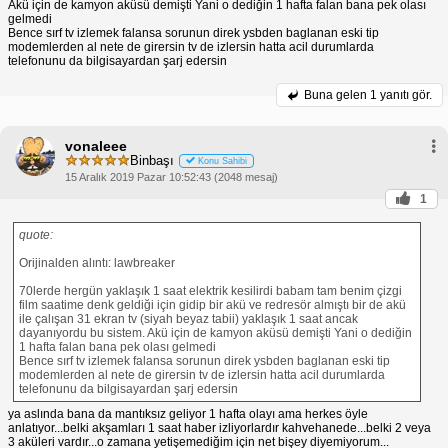
Akü için de kamyon aküsü demişti Yani o dediğin 1 hafta falan bana pek olası
gelmedi
Bence sırf tv izlemek falansa sorunun direk ysbden baglanan eski tip
modemlerden al nete de girersin tv de izlersin hatta acil durumlarda
telefonunu da bilgisayardan şarj edersin
Buna gelen
1 yanıtı gör.
vonaleee
Binbaşı
Konu Sahibi
15 Aralık 2019 Pazar 10:52:43 (2048 mesaj)
1
quote:
Orijinalden alıntı: lawbreaker
70lerde hergün yaklaşık 1 saat elektrik kesilirdi babam tam benim çizgi
film saatime denk geldiği için gidip bir akü ve redresör almıştı bir de akü
ile çalışan 31 ekran tv (siyah beyaz tabii) yaklaşık 1 saat ancak
dayanıyordu bu sistem. Akü için de kamyon aküsü demişti Yani o dediğin
1 hafta falan bana pek olası gelmedi
Bence sırf tv izlemek falansa sorunun direk ysbden baglanan eski tip
modemlerden al nete de girersin tv de izlersin hatta acil durumlarda
telefonunu da bilgisayardan şarj edersin
ya aslında bana da mantıksız geliyor 1 hafta olayı ama herkes öyle
anlatıyor...belki akşamları 1 saat haber izliyorlardır kahvehanede...belki 2 veya
3 aküleri vardır...o zamana yetişemediğim için net bişey diyemiyorum...