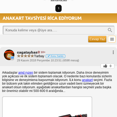
1
ANAKART TAVSİYESİ RİCA EDİYORUM
Cevap Yaz
cagataybas
10+
Yarbay
Konu Sahibi
29 Kasım 2018 Perşembe 10:23:51 (6598 mesaj)
0
Arkadaşlar
amd ryzen
bir sistem toplamak istiyorum. Daha önce deneyimim
yok açıkcası ve ilk sistem toplamam olacak. O nedenle bazı konularda sizlerin
bilgisine ve deneyimiena başvurmak istiyorum. İLk konu
anakart
seçimi. Fazla
bir bütcem yok lakin elimden geldiğince uzun vadeli beni üzmeyecek bir
anakart olsun istiyorum. aşağıdaki anakartlardan hangisi seçmeli yada başka
bir öneriniz olabilir mi 500-600 tl aralığında...