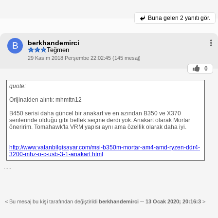
Buna gelen
2 yanıtı gör.
berkhandemirci
B
Teğmen
29 Kasım 2018 Perşembe 22:02:45 (145 mesaj)
0
quote:
Orijinalden alıntı: mhmttn12
B450 serisi daha güncel bir anakart ve en azından B350 ve X370
serilerinde olduğu gibi bellek seçme derdi yok. Anakart olarak Mortar
öneririm. Tomahawk'la VRM yapısı aynı ama özellik olarak daha iyi.
http://www.vatanbilgisayar.com/msi-b350m-mortar-am4-amd-ryzen-ddr4-
3200-mhz-o-c-usb-3-1-anakart.html
.....
< Bu mesaj bu kişi tarafından değiştirildi
berkhandemirci
--
13 Ocak 2020; 20:16:3
>