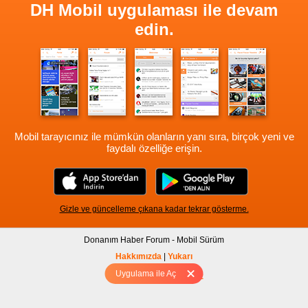
DH Mobil uygulaması ile devam
edin.
Mobil tarayıcınız ile mümkün olanların yanı sıra, birçok yeni ve
faydalı özelliğe erişin.
Gizle ve güncelleme çıkana kadar tekrar gösterme.
Donanım Haber Forum - Mobil Sürüm
Hakkımızda
|
Yukarı
Uygulama ile Aç
Tam sürüm için Tıklayınız