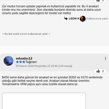
0
Zor mudur hocam uptade yapmak ev kullanicisi yapabilir mi. Bu 4 anakart
icinde onu mu onerirsiniz. Son olarakta bunlarin disinda sunu al daha uzun
omurlu yads saglikli diyeceginiz bir model var midirp
LEON-X
kullanıcısına yanıt
< Bu ileti mobil sürüm kullanılarak atıldı >
mhmttn12
Teğmen
29 Kasım 2018 Perşembe 21:10:46 (134 mesaj)
0
B450 serisi daha güncel bir anakart ve en azından B350 ve X370 serilerinde
olduğu gibi bellek seçme derdi yok. Anakart olarak Mortar öneririm.
Tomahawk'la VRM yapısı aynı ama özellik olarak daha iyi.