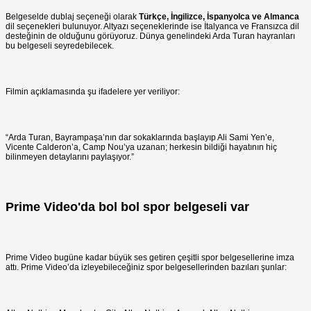
Belgeselde dublaj seçeneği olarak
Türkçe, İngilizce, İspanyolca ve Almanca
dil seçenekleri bulunuyor. Altyazı seçeneklerinde ise İtalyanca ve Fransızca dil
desteğinin de olduğunu görüyoruz. Dünya genelindeki Arda Turan hayranları
bu belgeseli seyredebilecek.
Filmin açıklamasında şu ifadelere yer veriliyor:
“Arda Turan, Bayrampaşa’nın dar sokaklarında başlayıp Ali Sami Yen’e,
Vicente Calderon’a, Camp Nou’ya uzanan; herkesin bildiği hayatının hiç
bilinmeyen detaylarını paylaşıyor.”
Prime Video'da bol bol spor belgeseli var
Prime Video bugüne kadar büyük ses getiren çeşitli spor belgesellerine imza
attı. Prime Video’da izleyebileceğiniz spor belgesellerinden bazıları şunlar: