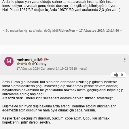
Arda ile pique yan yana olduğu sahne tamda avrupalı insanla türk insanı
temsil ediyor.. avrupalı genç zinde duruyor, türk çökmüş bitmiş görünüyor...
Not: Pique 1987/2/2 doğumlu, Arda 1987/1/30 yani aralarında 2,3 gün var : )
< Bu mesaj bu kişi tarafından değiştirildi
RichesMen
--
17 Ağustos 2024; 13:14:56
>
mehmet_clk
15+
M
Yarbay
17 Ağustos 2024 Cumartesi 14:19:02 (3819 mesaj)
0
Arda Turan gibi hataları bol olanların ortamdan uzaklaşıp gitmesi beklenir
fakat o profildekilerin çoğu malesef gidip saklanmak yerine devam ederler,
hayatlarının devamında ne yaptıklarına bakmak lazım, geçmişlerini böyle açıp
kurcalamaları hiç hoş değil.
Atasözü derki ; merdi kıpti şecaat arz edeyim derken sirkatin söylermiş"
Düşmekte sınır yok düş bakalım arda efendi, kendine ettiğini düşmanların
edemezdi ettin durdun ve hala öyle olmak için çabalıyorsun.
Keşke "Ben geçmişimi dürdüm, büktüm, çöpe attım. Çöpü karıştırmak
köpeklerin işidir" diyebilseydin.