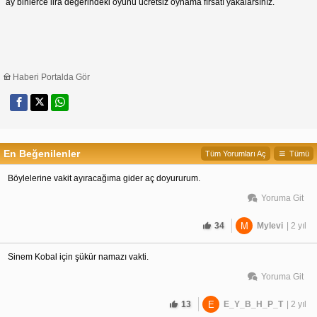
ay binlerce lira değerindeki oyunu ücretsiz oynama fırsatı yakalarsınız.
Haberi Portalda Gör
En Beğenilenler
Tüm Yorumları Aç
Tümü
Böylelerine vakit ayıracağıma gider aç doyururum.
Yoruma Git
34
M
Mylevi
| 2 yıl
Sinem Kobal için şükür namazı vakti.
Yoruma Git
13
E
E_Y_B_H_P_T
| 2 yıl