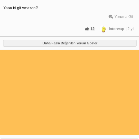
Yaaa bi git AmazonP
Yoruma Git
12
interwap
| 2 yıl
Daha Fazla Beğenilen Yorum Göster