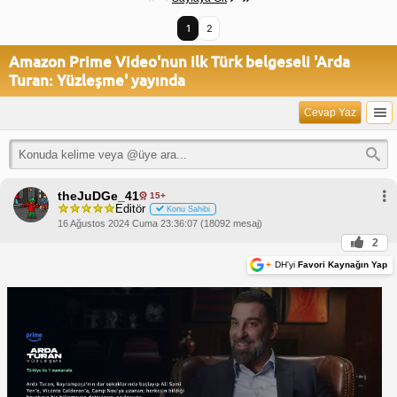
1
2
Amazon Prime Video'nun ilk Türk belgeseli 'Arda
Turan: Yüzleşme' yayında
Cevap Yaz
theJuDGe_41
15+
Editör
Konu Sahibi
16 Ağustos 2024 Cuma 23:36:07 (18092 mesaj)
2
+
DH'yi
Favori Kaynağın Yap