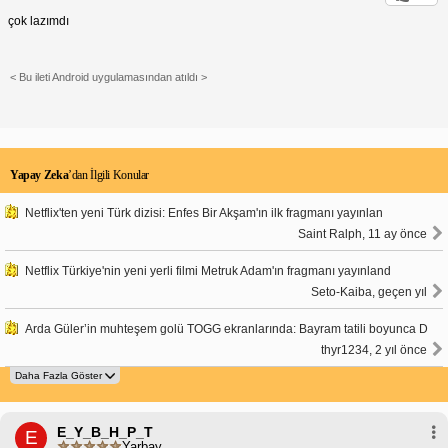
çok lazımdı
< Bu ileti Android uygulamasından atıldı >
Yapay Zeka
’dan İlgili Konular
Netflix'ten yeni Türk dizisi: Enfes Bir Akşam'ın ilk fragmanı yayınlan
Saint Ralph, 11 ay önce
Netflix Türkiye'nin yeni yerli filmi Metruk Adam'ın fragmanı yayınland
Seto-Kaiba, geçen yıl
Arda Güler’in muhteşem golü TOGG ekranlarında: Bayram tatili boyunca D
thyr1234, 2 yıl önce
E_Y_B_H_P_T
E
Yarbay