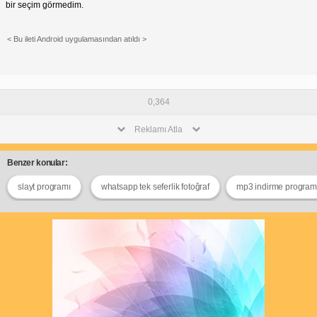
bir seçim görmedim.
< Bu ileti Android uygulamasından atıldı >
0,364
Reklamı Atla
Benzer konular:
slayt programı
whatsapp tek seferlik fotoğraf
mp3 indirme program