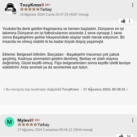
TncyKrmn
10+
Yarbay
16 Ağustos 2024 Cuma 23:47:33 (4207 mesaj)
1
Youtube'da denk geldim fragmanına ve hemen başladım. Dünyanın en iyi
takımına Dünyanın en iyi futbolcularının arasında 1 sene oynayıp 1 sene
sonra Başakşehire gelme hikayesindeki olaylar nedir merak ediyorum. Bir
insanda ne olmuş olabilir ki bu kadar büyük düşüş yaşamıştır.
Ekleme: Belgeseli bitirdim. Barçadan - Başakşehir macerası çok çabuk
geçilmiş. Kadroya alınmadım geldim denilmiş. Berkay ve silah olayına
değinilmiş. Güzel keyifli olmuş. Figo belgeselinden sonra keyifle izletti tavsiye
edebilirim. Arda sevmek ya da sevmemek ayrı tutun.
< Bu mesaj bu kişi tarafından değiştirildi
TncyKrmn
--
17 Ağustos 2024; 00:38:31
>
Mylevi
15+
M
Yarbay
17 Ağustos 2024 Cumartesi 00:45:12 (3544 mesaj)
34