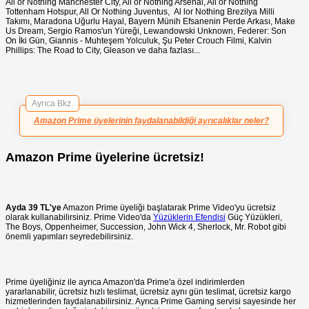
All or Nothing Manchester City, All or Nothing Arsenal, All or Nothing
Tottenham Hotspur, All Or Nothing Juventus, Al lor Nothing Brezilya Milli
Takımı, Maradona Uğurlu Hayal, Bayern Münih Efsanenin Perde Arkası, Make
Us Dream, Sergio Ramos'un Yüreği, Lewandowski Unknown, Federer: Son
On İki Gün, Giannis - Muhteşem Yolculuk, Şu Peter Crouch Filmi, Kalvin
Phillips: The Road to City, Gleason ve daha fazlası...
Ayrıca Bkz.
Amazon Prime üyelerinin faydalanabildiği ayrıcalıklar neler?
Amazon Prime üyelerine ücretsiz!
Ayda 39 TL'ye
Amazon Prime üyeliği başlatarak Prime Video'yu ücretsiz
olarak kullanabilirsiniz. Prime Video'da
Yüzüklerin Efendisi
Güç Yüzükleri,
The Boys, Oppenheimer, Succession, John Wick 4, Sherlock, Mr. Robot gibi
önemli yapımları seyredebilirsiniz.
Prime üyeliğiniz ile ayrıca Amazon'da Prime'a özel indirimlerden
yararlanabilir, ücretsiz hızlı teslimat, ücretsiz aynı gün teslimat, ücretsiz kargo
hizmetlerinden faydalanabilirsiniz. Ayrıca Prime Gaming servisi sayesinde her