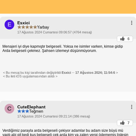
Esxici
E
Yarbay
17 Ağustos 2024 Cumartesi 09:06:57 (4764 mesaj)
6
Menajeri iyi diye kapmıştır belgeseli. Yoksa ne isimler varken, kimse gidip
Arda belgeseli çekmez. Şahsen izlemeyi düşünmüyorum.
< Bu mesaj bu kişi tarafından değiştirildi
Esxici
--
17 Ağustos 2024; 11:54:6
>
< Bu ileti iOS uygulamasından atıldı >
CuteElephant
C
Teğmen
17 Ağustos 2024 Cumartesi 09:21:14 (386 mesaj)
7
Verdiğimiz parayla arda belgeseli çekiyor adamlar bu adam size büyü mü
yaptı abi git kedi kuş belgeseli çek arda kim ya zaten vergi ödememiş listesin