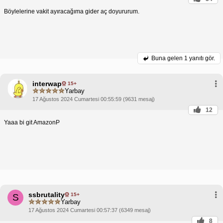
Böylelerine vakit ayıracağıma gider aç doyururum.
Buna gelen
1 yanıtı gör.
interwap
15+
Yarbay
17 Ağustos 2024 Cumartesi 00:55:59 (9631 mesaj)
12
Yaaa bi git AmazonP
ssbrutality
15+
S
Yarbay
17 Ağustos 2024 Cumartesi 00:57:37 (6349 mesaj)
8