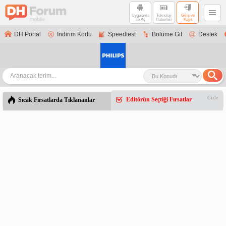
Uygulama
Teknoloji
Giriş ve
ile Aç
Haberleri
Kayıt
DH Portal
İndirim Kodu
Speedtest
Bölüme Git
Destek
Gizle
Editörün Seçtiği Fırsatlar
Sıcak Fırsatlarda Tıklananlar