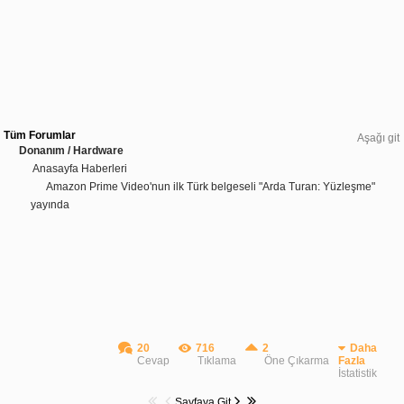
Tüm Forumlar
Aşağı git
Donanım / Hardware
Anasayfa Haberleri
Amazon Prime Video'nun ilk Türk belgeseli "Arda Turan: Yüzleşme"
yayında
20
716
2
Daha
Cevap
Tıklama
Öne Çıkarma
Fazla
İstatistik
Sayfaya Git