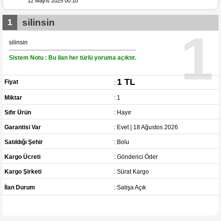
12 Mayıs 2025 00:10
1
silinsin
1
silinsin
Sistem Notu : Bu ilan her türlü yoruma açıktır.
1 TL
Fiyat
:
Miktar
: 1
Sıfır Ürün
: Hayır
Garantisi Var
: Evet | 18 Ağustos 2026
Satıldığı Şehir
: Bolu
Kargo Ücreti
: Gönderici Öder
Kargo Şirketi
: Sürat Kargo
İlan Durum
: Satışa Açık