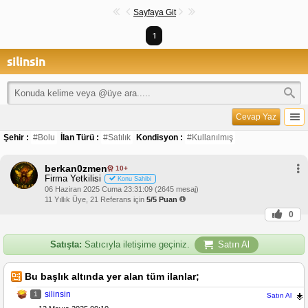
Sayfaya Git
1
silinsin
Cevap Yaz
Şehir :
#Bolu
İlan Türü :
#Satılık
Kondisyon :
#Kullanılmış
berkan0zmen
10+
Firma Yetkilisi
Konu Sahibi
06 Haziran 2025 Cuma 23:31:09 (2645 mesaj)
11 Yıllık Üye, 21 Referans için
5/5 Puan
0
Satışta:
Satıcıyla iletişime geçiniz.
Satın Al
Bu başlık altında yer alan tüm ilanlar;
silinsin
1
Satın Al