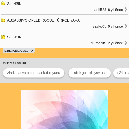
SİLİNSİN
anil523, 8 yıl önce
ASSASSIN'S CREED ROGUE TÜRKÇE YAMA
sayko05, 9 yıl önce
SİLİNSİN
M0meNtS, 2 yıl önce
Benzer konular:
zindanlar ve ejderhalar kutu oyunu
satılık gelincik yavrusu
s24 ultr