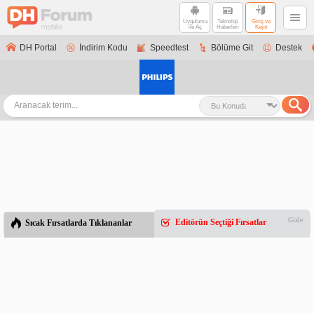
Uygulama
Teknoloji
Giriş ve
ile Aç
Haberleri
Kayıt
DH Portal
İndirim Kodu
Speedtest
Bölüme Git
Destek
Gizle
Editörün Seçtiği Fırsatlar
Sıcak Fırsatlarda Tıklananlar