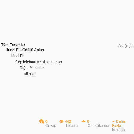
Tüm Forumlar
Aşağı git
İkinci El - Ödüllü Anket
İkinci El
Cep telefonu ve aksesuarları
Diğer Markalar
silinsin
0
442
0
Daha
Cevap
Tıklama
Öne Çıkarma
Fazla
İstatistik