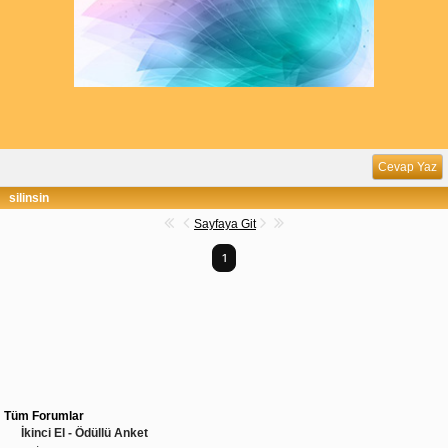
Cevap Yaz
silinsin
Sayfaya Git
1
Tüm Forumlar
İkinci El - Ödüllü Anket