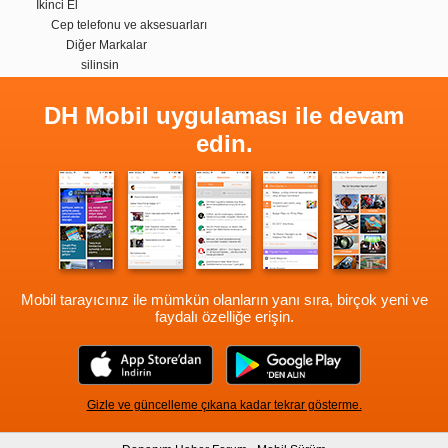
İkinci El
Cep telefonu ve aksesuarları
Diğer Markalar
silinsin
DH Mobil uygulaması ile devam
edin.
Mobil tarayıcınız ile mümkün olanların yanı sıra, birçok yeni ve
faydalı özelliğe erişin.
Gizle ve güncelleme çıkana kadar tekrar gösterme.