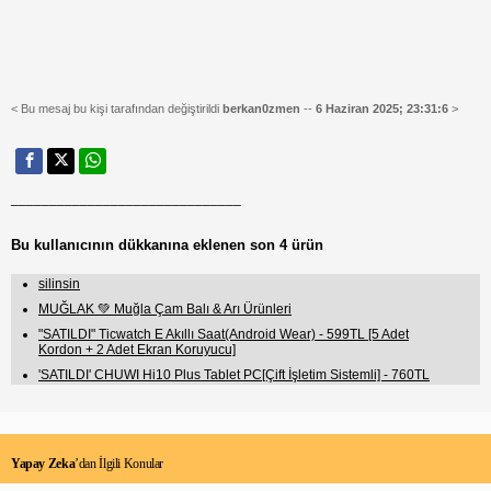
< Bu mesaj bu kişi tarafından değiştirildi
berkan0zmen
--
6 Haziran 2025; 23:31:6
>
______________________________
Bu kullanıcının dükkanına eklenen son 4 ürün
silinsin
MUĞLAK 💚 Muğla Çam Balı & Arı Ürünleri
"SATILDI" Ticwatch E Akıllı Saat(Android Wear) - 599TL [5 Adet
Kordon + 2 Adet Ekran Koruyucu]
'SATILDI' CHUWI Hi10 Plus Tablet PC[Çift İşletim Sistemli] - 760TL
Yapay Zeka
’dan İlgili Konular