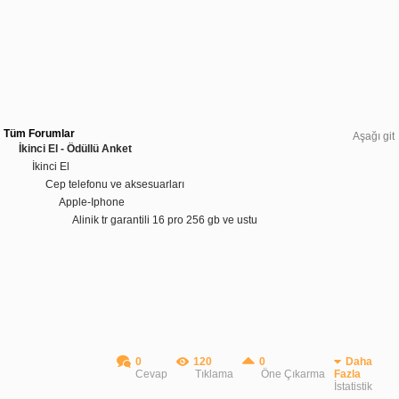
Tüm Forumlar
Aşağı git
İkinci El - Ödüllü Anket
İkinci El
Cep telefonu ve aksesuarları
Apple-Iphone
Alinik tr garantili 16 pro 256 gb ve ustu
0
120
0
Daha
Cevap
Tıklama
Öne Çıkarma
Fazla
İstatistik