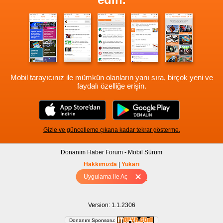
Mobil tarayıcınız ile mümkün olanların yanı sıra, birçok yeni ve
faydalı özelliğe erişin.
Gizle ve güncelleme çıkana kadar tekrar gösterme.
Donanım Haber Forum - Mobil Sürüm
Hakkımızda
|
Yukarı
Uygulama ile Aç
Tam sürüm için Tıklayınız
Version: 1.1.2306
Donanım Sponsoru: