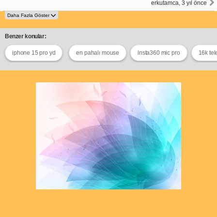
erkutamca, 3 yıl önce
Benzer konular:
iphone 15 pro yd
en pahalı mouse
insta360 mic pro
16k tel