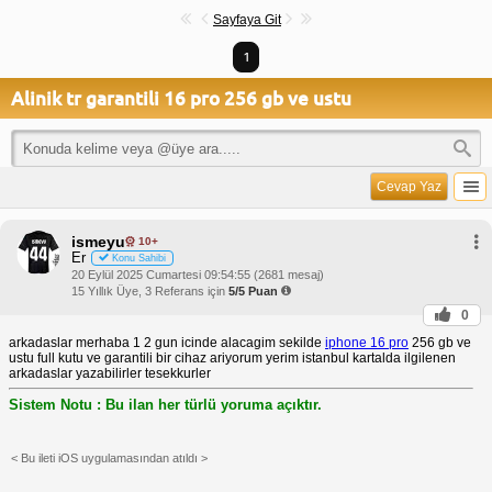
Sayfaya Git
1
Alinik tr garantili 16 pro 256 gb ve ustu
Cevap Yaz
ismeyu
10+
Er
Konu Sahibi
20 Eylül 2025 Cumartesi 09:54:55 (2681 mesaj)
15 Yıllık Üye, 3 Referans için
5/5 Puan
0
arkadaslar merhaba 1 2 gun icinde alacagim sekilde
iphone 16 pro
256 gb ve
ustu full kutu ve garantili bir cihaz ariyorum yerim istanbul kartalda ilgilenen
arkadaslar yazabilirler tesekkurler
Sistem Notu : Bu ilan her türlü yoruma açıktır.
< Bu ileti iOS uygulamasından atıldı >