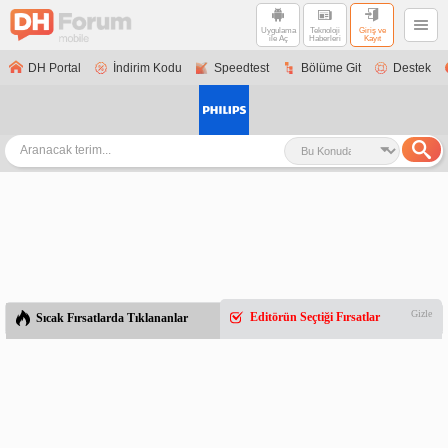
Uygulama
Teknoloji
Giriş ve
ile Aç
Haberleri
Kayıt
DH Portal
İndirim Kodu
Speedtest
Bölüme Git
Destek
Gizle
Editörün Seçtiği Fırsatlar
Sıcak Fırsatlarda Tıklananlar