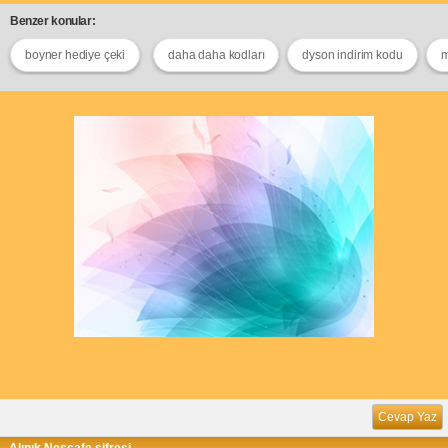
Benzer konular:
boyner hediye çeki
daha daha kodları
dyson indirim kodu
m
Cevap Yaz
Alınık Nescafe şifresi