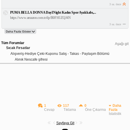
3 sa. önce
PUMA BELLA DONNA DayINight Kadın Spor Ayakkabı,...
https://www.amazon.com.tr/dp/B0FH1ZQJ4N
3 sa. önce
Tüm Forumlar
Aşağı git
Sıcak Fırsatlar
Alışveriş-Hediye Çeki-Kuponu Satış - Takas - Paylaşım Bölümü
Alınık Nescafe şifresi
1
117
0
Daha
Cevap
Tıklama
Öne Çıkarma
Fazla
İstatistik
Sayfaya Git