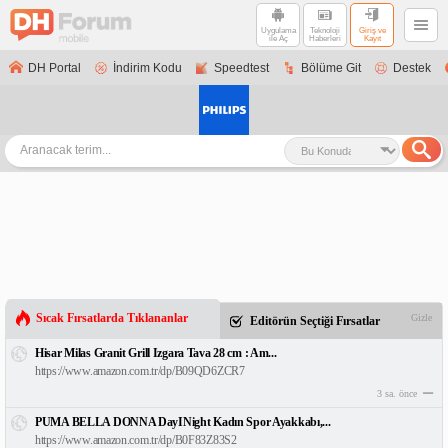
Uygulama
Teknoloji
Giriş ve
ile Aç
Haberleri
Kayıt
DH Portal
İndirim Kodu
Speedtest
Bölüme Git
Destek
Sıcak Fırsatlarda Tıklananlar
Gizle
Editörün Seçtiği Fırsatlar
Hisar Milas Granit Grill Izgara Tava 28 cm : Am...
https://www.amazon.com.tr/dp/B09QD6ZCR7
3 sa. önce
PUMA BELLA DONNA DayINight Kadın Spor Ayakkabı,...
https://www.amazon.com.tr/dp/B0F83Z83S2