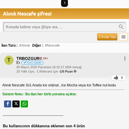
1
Alınık Nescafe şifresi
Cevap Yaz
İlan Türü :
#Alınık
Diğer :
#Nescafe
TRBOZGUR
15+
T
Er
Konu Sahibi
05 Mayıs 2025 Pazartesi 16:32:27 (804 mesaj)
20 Yıllık Üye, -1 Referans için
-1/5 Puan
0
Alınık Nescafe 3ü1 Arada Ice orijinal , Ice Mocha veya Ice Toffee nut kodu
Sistem Notu : Bu ilan her türlü yoruma açıktır.
______________________________
Bu kullanıcının dükkanına eklenen son 4 ürün