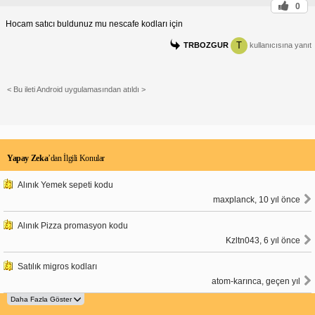
0
Hocam satıcı buldunuz mu nescafe kodları için
T
TRBOZGUR
kullanıcısına yanıt
< Bu ileti Android uygulamasından atıldı >
Yapay Zeka
’dan İlgili Konular
Alınık Yemek sepeti kodu
maxplanck, 10 yıl önce
Alınık Pizza promasyon kodu
Kzltn043, 6 yıl önce
Satılık migros kodları
atom-karınca, geçen yıl