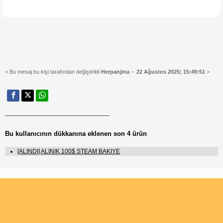
< Bu mesaj bu kişi tarafından değiştirildi
Herpanjina
--
22 Ağustos 2025; 15:49:51
>
______________________________
Bu kullanıcının dükkanına eklenen son 4 ürün
[ALINDI] ALINIK 100$ STEAM BAKIYE