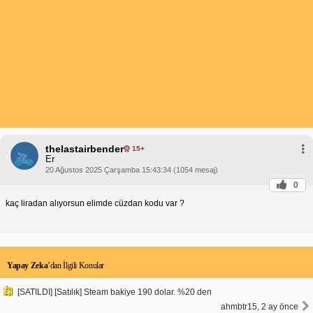
thelastairbender
15+
Er
20 Ağustos 2025 Çarşamba 15:43:34 (1054 mesaj)
0
kaç liradan alıyorsun elimde cüzdan kodu var ?
Yapay Zeka
’dan İlgili Konular
[SATILDI] [Satılık] Steam bakiye 190 dolar. %20 den
ahmbtr15, 2 ay önce