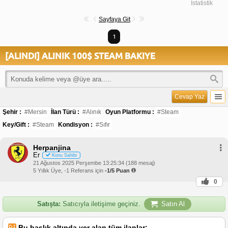
İstatistik
Sayfaya Git
1
[ALINDI] ALINIK 100$ STEAM BAKIYE
Cevap Yaz
Şehir :
#Mersin
İlan Türü :
#Alınık
Oyun Platformu :
#Steam
Key/Gift :
#Steam
Kondisyon :
#Sıfır
Herpanjina
Er
Konu Sahibi
21 Ağustos 2025 Perşembe 13:25:34 (188 mesaj)
5 Yıllık Üye, -1 Referans için
-1/5 Puan
0
Satışta:
Satıcıyla iletişime geçiniz.
Satın Al
Bu başlık altında yer alan tüm ilanlar;