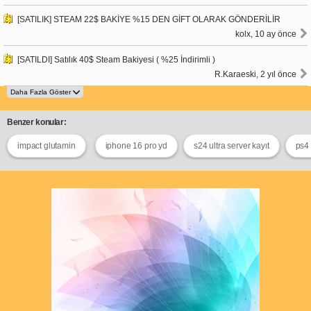
[SATILIK] STEAM 22$ BAKİYE %15 DEN GİFT OLARAK GÖNDERİLİR
kolx, 10 ay önce
[SATILDI] Satılık 40$ Steam Bakiyesi ( %25 İndirimli )
R.Karaeski, 2 yıl önce
Benzer konular:
impact glutamin
iphone 16 pro yd
s24 ultra server kayıt
ps4 