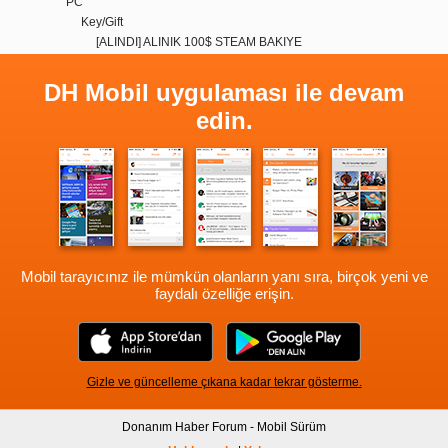
PC
Key/Gift
[ALINDI] ALINIK 100$ STEAM BAKIYE
DH Mobil uygulaması ile devam
edin.
Mobil tarayıcınız ile mümkün olanların yanı sıra, birçok yeni ve
faydalı özelliğe erişin.
Gizle ve güncelleme çıkana kadar tekrar gösterme.
Donanım Haber Forum - Mobil Sürüm