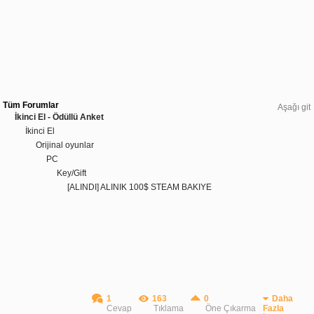
Tüm Forumlar
Aşağı git
İkinci El - Ödüllü Anket
İkinci El
Orijinal oyunlar
PC
Key/Gift
[ALINDI] ALINIK 100$ STEAM BAKIYE
1
163
0
Daha
Cevap
Tıklama
Öne Çıkarma
Fazla