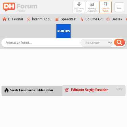
Uygulama
Teknoloji
Giriş ve
ile Aç
Haberleri
Kayıt
DH Portal
İndirim Kodu
Speedtest
Bölüme Git
Destek
Gizle
Editörün Seçtiği Fırsatlar
Sıcak Fırsatlarda Tıklananlar