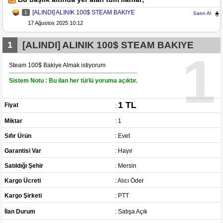
[ALINDI] ALINIK 100$ STEAM BAKIYE
1
Satın Al
17 Ağustos 2025 10:12
1
[ALINDI] ALINIK 100$ STEAM BAKIYE
1
Steam 100$ Bakiye Almak istiyorum
Sistem Notu : Bu ilan her türlü yoruma açıktır.
1 TL
Fiyat
:
Miktar
: 1
Sıfır Ürün
: Evet
Garantisi Var
: Hayır
Satıldığı Şehir
: Mersin
Kargo Ücreti
: Alıcı Öder
Kargo Şirketi
: PTT
İlan Durum
: Satışa Açık