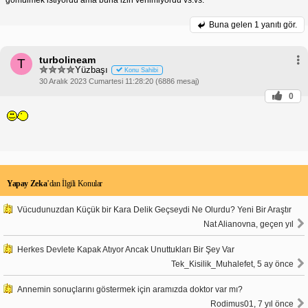
Buna gelen
1 yanıtı gör.
turbolineam
T
Yüzbaşı
Konu Sahibi
30 Aralık 2023 Cumartesi 11:28:20 (6886 mesaj)
0
Yapay Zeka
’dan İlgili Konular
Vücudunuzdan Küçük bir Kara Delik Geçseydi Ne Olurdu? Yeni Bir Araştır
Nat Alianovna, geçen yıl
Herkes Devlete Kapak Atıyor Ancak Unuttukları Bir Şey Var
Tek_Kisilik_Muhalefet, 5 ay önce
Annemin sonuçlarını göstermek için aramızda doktor var mı?
Rodimus01, 7 yıl önce