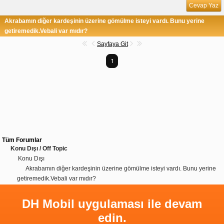
Cevap Yaz
Akrabamın diğer kardeşinin üzerine gömülme isteyi vardı. Bunu yerine
getiremedik.Vebali var mıdır?
Sayfaya Git
1
Tüm Forumlar
Konu Dışı / Off Topic
Konu Dışı
Akrabamın diğer kardeşinin üzerine gömülme isteyi vardı. Bunu yerine
getiremedik.Vebali var mıdır?
DH Mobil uygulaması ile devam
edin.