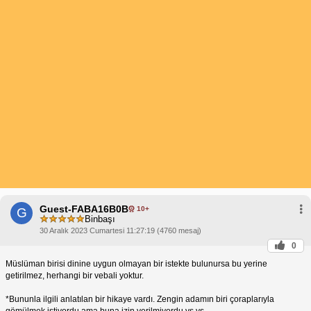
Guest-FABA16B0B
10+
G
Binbaşı
30 Aralık 2023 Cumartesi 11:27:19 (4760 mesaj)
0
Müslüman birisi dinine uygun olmayan bir istekte bulunursa bu yerine
getirilmez, herhangi bir vebali yoktur.
*Bununla ilgili anlatılan bir hikaye vardı. Zengin adamın biri çoraplarıyla
gömülmek istiyordu ama buna izin verilmiyordu vs.vs.