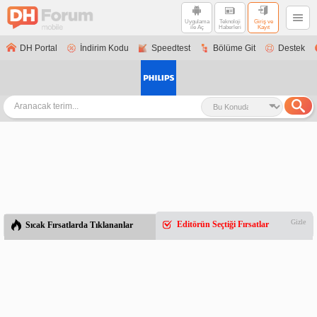
Uygulama
Teknoloji
Giriş ve
ile Aç
Haberleri
Kayıt
DH Portal
İndirim Kodu
Speedtest
Bölüme Git
Destek
Gizle
Editörün Seçtiği Fırsatlar
Sıcak Fırsatlarda Tıklananlar