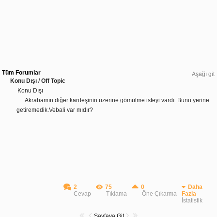
Tüm Forumlar
Aşağı git
Konu Dışı / Off Topic
Konu Dışı
Akrabamın diğer kardeşinin üzerine gömülme isteyi vardı. Bunu yerine
getiremedik.Vebali var mıdır?
2
75
0
Daha
Cevap
Tıklama
Öne Çıkarma
Fazla
İstatistik
Sayfaya Git