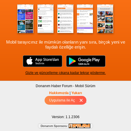
Mobil tarayıcınız ile mümkün olanların yanı sıra, birçok yeni ve
faydalı özelliğe erişin.
Gizle ve güncelleme çıkana kadar tekrar gösterme.
Donanım Haber Forum - Mobil Sürüm
Hakkımızda
|
Yukarı
Uygulama ile Aç
Tam sürüm için Tıklayınız
Version: 1.1.2306
Donanım Sponsoru: