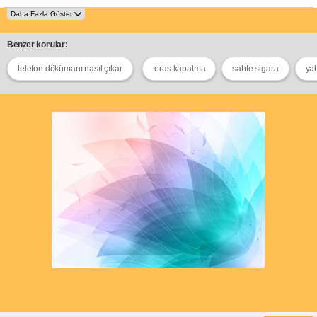
Benzer konular:
telefon dökümanı nasıl çıkar
teras kapatma
sahte sigara
yab