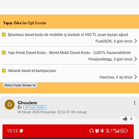
Yapay Zeka
’dan İlgili Konular
İşbankası davet kodu ile mobilde iş bankalı ol 500 TL puan kazan ağust
Fuat2626, 3 gün önce
Yapı Kredi Davet Kodu - World Mobil Davet Kodu - 1100TL Kazanabilirsin
Pmalysnbbgg, 3 gün önce
Akbank davet et kampanyası
Ham2aa, 4 ay önce
Ghoulem
G
Er
Konu Sahibi
09 Nisan 2026 Perşembe 15:51:47 (95 mesaj)
0