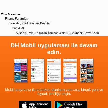
Tüm Forumlar
Finans Forumları
Bankalar, Kredi Kartları, Krediler
Bankalar
Akbank Davet Et Kazan Kampanyası/ 2026/Akbank Davet Kodu
DH Mobil uygulaması ile devam
edin.
Mobil tarayıcınız ile mümkün olanların yanı sıra, birçok yeni ve
faydalı özelliğe erişin.