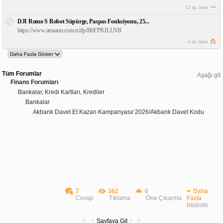
12 sa. önce
DJI Romo S Robot Süpürge, Paspas Fonksiyonu, 25...
https://www.amazon.com.tr/dp/B0FPRJLLNB
4 sa. önce
Tüm Forumlar
Aşağı git
Finans Forumları
Bankalar, Kredi Kartları, Krediler
Bankalar
Akbank Davet Et Kazan Kampanyası/ 2026/Akbank Davet Kodu
7
362
0
Daha
Cevap
Tıklama
Öne Çıkarma
Fazla
İstatistik
Sayfaya Git