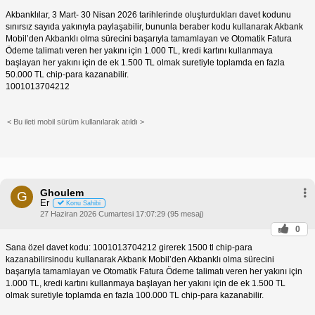
Akbanklılar, 3 Mart- 30 Nisan 2026 tarihlerinde oluşturdukları davet kodunu
sınırsız sayıda yakınıyla paylaşabilir, bununla beraber kodu kullanarak Akbank
Mobil’den Akbanklı olma sürecini başarıyla tamamlayan ve Otomatik Fatura
Ödeme talimatı veren her yakını için 1.000 TL, kredi kartını kullanmaya
başlayan her yakını için de ek 1.500 TL olmak suretiyle toplamda en fazla
50.000 TL chip-para kazanabilir.
1001013704212
< Bu ileti mobil sürüm kullanılarak atıldı >
Ghoulem
G
Er
Konu Sahibi
27 Haziran 2026 Cumartesi 17:07:29 (95 mesaj)
0
Sana özel davet kodu: 1001013704212 girerek 1500 tl chip-para
kazanabilirsinodu kullanarak Akbank Mobil’den Akbanklı olma sürecini
başarıyla tamamlayan ve Otomatik Fatura Ödeme talimatı veren her yakını için
1.000 TL, kredi kartını kullanmaya başlayan her yakını için de ek 1.500 TL
olmak suretiyle toplamda en fazla 100.000 TL chip-para kazanabilir.