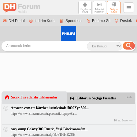
Uygulama
Teknoloji
Giriş ve
ile Aç
Haberleri
Kayıt
DH Portal
İndirim Kodu
Speedtest
Bölüme Git
Destek
Sıcak Fırsatlarda Tıklananlar
Gizle
Editörün Seçtiği Fırsatlar
Amazon.com.tr: Kärcher ürünlerinde 5000?'ye 500...
https://www.amazon.com.tr/promotion/psp/A2...
10 sa. önce
easy camp Galaxy 300 Rustic, Yeşil Blackroom 8m...
https://www.amazon.com.tr/dp/B08THHRZ8H