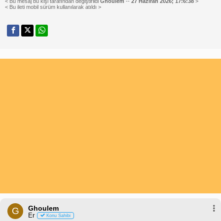
< Bu mesaj bu kişi tarafından değiştirildi
Ghoulem
--
27 Haziran 2026; 17:6:38
>
< Bu ileti mobil sürüm kullanılarak atıldı >
Ghoulem
G
Er
Konu Sahibi