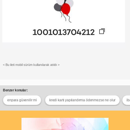
< Bu ileti mobil sürüm kullanılarak atıldı >
Benzer konular:
enpara güvenilir mi
kredi kartı yapılandırma ödenmezse ne olur
ib