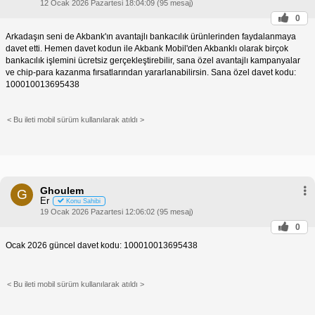
12 Ocak 2026 Pazartesi 18:04:09 (95 mesaj)
0
Arkadaşın seni de Akbank'ın avantajlı bankacılık ürünlerinden faydalanmaya
davet etti. Hemen davet kodun ile Akbank Mobil'den Akbanklı olarak birçok
bankacılık işlemini ücretsiz gerçekleştirebilir, sana özel avantajlı kampanyalar
ve chip-para kazanma fırsatlarından yararlanabilirsin. Sana özel davet kodu:
100010013695438
< Bu ileti mobil sürüm kullanılarak atıldı >
Ghoulem
G
Er
Konu Sahibi
19 Ocak 2026 Pazartesi 12:06:02 (95 mesaj)
0
Ocak 2026 güncel davet kodu: 100010013695438
< Bu ileti mobil sürüm kullanılarak atıldı >