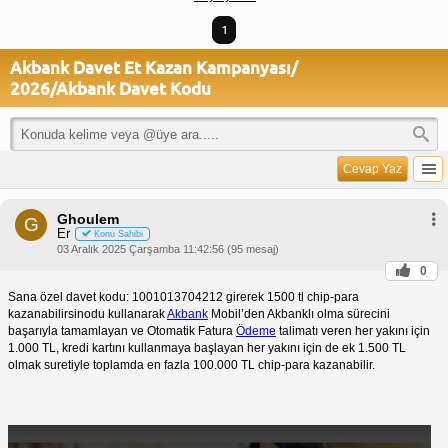
1
Akbank Davet Et Kazan Kampanyası/
2026/Akbank Davet Kodu
Cevap Yaz
Ghoulem
G
Er
Konu Sahibi
03 Aralık 2025 Çarşamba 11:42:56 (95 mesaj)
0
Sana özel davet kodu: 1001013704212 girerek 1500 tl chip-para
kazanabilirsinodu kullanarak
Akbank
Mobil’den Akbanklı olma sürecini
başarıyla tamamlayan ve Otomatik Fatura
Ödeme
talimatı veren her yakını için
1.000 TL, kredi kartını kullanmaya başlayan her yakını için de ek 1.500 TL
olmak suretiyle toplamda en fazla 100.000 TL chip-para kazanabilir.