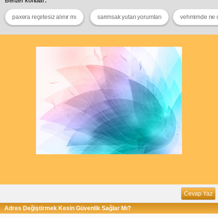
Benzer konular:
paxera reçetesiz alınır mı
sarımsak yutan yorumları
vehmimde ne
Cevap Yaz
Adres Değiştirmek Kesin Güvenlik Sağlar Mı?