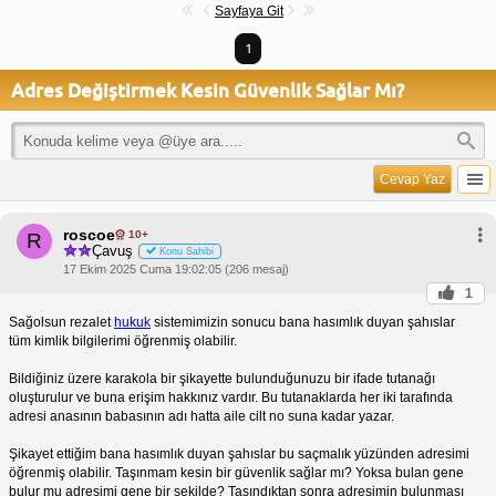
Sayfaya Git
1
Adres Değiştirmek Kesin Güvenlik Sağlar Mı?
Cevap Yaz
roscoe
10+
R
Çavuş
Konu Sahibi
17 Ekim 2025 Cuma 19:02:05 (206 mesaj)
1
Sağolsun rezalet
hukuk
sistemimizin sonucu bana hasımlık duyan şahıslar
tüm kimlik bilgilerimi öğrenmiş olabilir.
Bildiğiniz üzere karakola bir şikayette bulunduğunuzu bir ifade tutanağı
oluşturulur ve buna erişim hakkınız vardır. Bu tutanaklarda her iki tarafında
adresi anasının babasının adı hatta aile cilt no suna kadar yazar.
Şikayet ettiğim bana hasımlık duyan şahıslar bu saçmalık yüzünden adresimi
öğrenmiş olabilir. Taşınmam kesin bir güvenlik sağlar mı? Yoksa bulan gene
bulur mu adresimi gene bir şekilde? Taşındıktan sonra adresimin bulunması