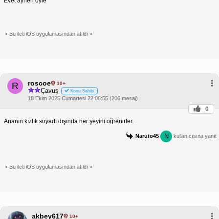
Evet aynen öyle
< Bu ileti iOS uygulamasından atıldı >
roscoe
10+
R
Çavuş
Konu Sahibi
18 Ekim 2025 Cumartesi 22:06:55 (206 mesaj)
0
Ananın kızlık soyadı dışında her şeyini öğrenirler.
N
Naruto45
kullanıcısına yanıt
< Bu ileti iOS uygulamasından atıldı >
akbey617
10+