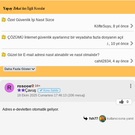
Yapay Zeka
’dan İlgili Konular
Özel Güvenlik İşi Nasıl Sizce
KöfteSuyu, 8 yıl önce
ÇÖZÜMÜ İnternet güvenlik ayarlarınız bir veyadaha fazla dosyanın açıl
.i., 10 yıl önce
Güzel bir E-mail adresi nasıl alınabilir ve nasıl olmalıdır?
cahit2834, 4 ay önce
roscoe
10+
R
Çavuş
Konu Sahibi
18 Ekim 2025 Cumartesi 17:46:13 (206 mesaj)
0
Adres e-devletten otomatik geliyor.
fsh77
kullanıcısına yanıt