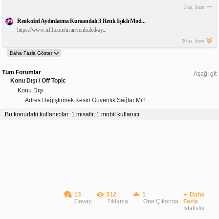
3 sa. önce
Renkoled Aydınlatma Kumandalı 3 Renk Işıklı Mod...
https://www.n11.com/urun/renkoled-ay...
20 sa. önce
Tüm Forumlar
Aşağı git
Konu Dışı / Off Topic
Konu Dışı
Adres Değiştirmek Kesin Güvenlik Sağlar Mı?
Bu konudaki kullanıcılar: 1 misafir, 1 mobil kullanıcı
13
312
1
Daha
Cevap
Tıklama
Öne Çıkarma
Fazla
İstatistik