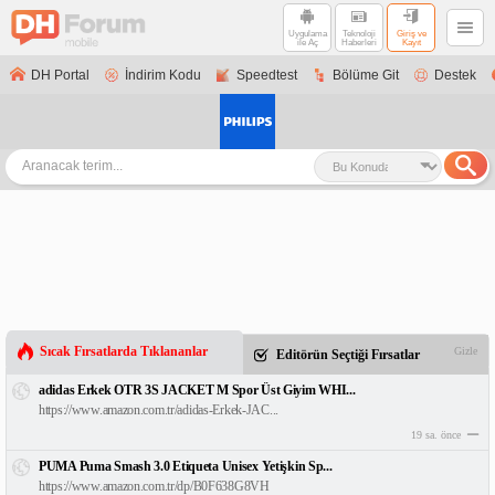
Uygulama
Teknoloji
Giriş ve
ile Aç
Haberleri
Kayıt
DH Portal
İndirim Kodu
Speedtest
Bölüme Git
Destek
Sıcak Fırsatlarda Tıklananlar
Gizle
Editörün Seçtiği Fırsatlar
adidas Erkek OTR 3S JACKET M Spor Üst Giyim WHI...
https://www.amazon.com.tr/adidas-Erkek-JAC...
19 sa. önce
PUMA Puma Smash 3.0 Etiqueta Unisex Yetişkin Sp...
https://www.amazon.com.tr/dp/B0F638G8VH