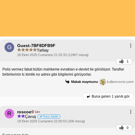
Guest-7BF8DFB9F
G
Yarbay
18 Ekim 2025 Cumartesi 21:25:33 (12967 mesaj)
1
Polis vermez fakat bütün mahkeme evrakları e-devlet ile görülüyor. Taraflar
birbirlerinin tc kimlik no adres gibi bilgilerini görüyorlar.
Makak maymunu
kullanıcısına yanıt
Buna gelen
1 yanıtı gör.
roscoe
10+
R
Çavuş
Konu Sahibi
18 Ekim 2025 Cumartesi 22:05:53 (206 mesaj)
0