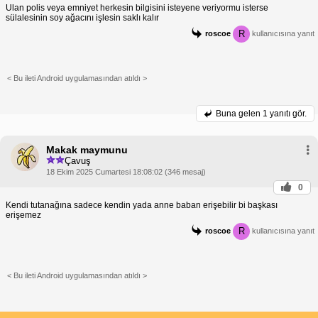
Ulan polis veya emniyet herkesin bilgisini isteyene veriyormu isterse
sülalesinin soy ağacını işlesin saklı kalır
R
roscoe
kullanıcısına yanıt
< Bu ileti Android uygulamasından atıldı >
Buna gelen
1 yanıtı gör.
Makak maymunu
Çavuş
18 Ekim 2025 Cumartesi 18:08:02 (346 mesaj)
0
Kendi tutanağına sadece kendin yada anne baban erişebilir bi başkası
erişemez
R
roscoe
kullanıcısına yanıt
< Bu ileti Android uygulamasından atıldı >