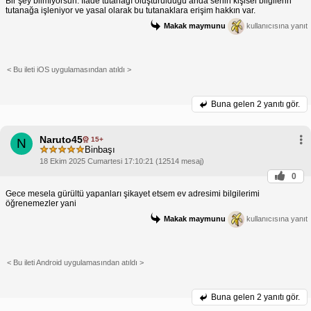
Bir şey bilmiyorsun. İfade tutanağı oluşturulduğu anda senin kişisel bilgilerin
tutanağa işleniyor ve yasal olarak bu tutanaklara erişim hakkın var.
Makak maymunu
kullanıcısına yanıt
< Bu ileti iOS uygulamasından atıldı >
Buna gelen
2 yanıtı gör.
Naruto45
15+
N
Binbaşı
18 Ekim 2025 Cumartesi 17:10:21 (12514 mesaj)
0
Gece mesela gürültü yapanları şikayet etsem ev adresimi bilgilerimi
öğrenemezler yani
Makak maymunu
kullanıcısına yanıt
< Bu ileti Android uygulamasından atıldı >
Buna gelen
2 yanıtı gör.