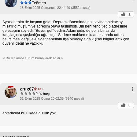
Teğmen
18 Ekim 2025 Cumartesi 22:44:40 (3552 mesaj)
1
Aynısı benim de başıma geldi. Deprem döneminde polisevinde birkaç ay
misafir olmuştum ve adresim oraya taşınmıştı. Biri beni tehdit edip adresime
geleceğini söyledi; “Buyur, gel” dedim. Adam gidip de polis binasıyla
karşılaşınca şaşkınlığa uğramıştı. Sadece mahkeme tutanaklarında adres
belirtilmesi değil, e-Devlet panelinin ifşa olmasıyla da kişisel bilgiler artık çok
güvenli değil ne yazık ki.
< Bu ileti mobil sürüm kullanılarak atıldı >
crux07
10+
Yüzbaşı
31 Ekim 2025 Cuma 20:02:35 (6940 mesaj)
0
arkadaşlar bu ülkede gizlilik yok.