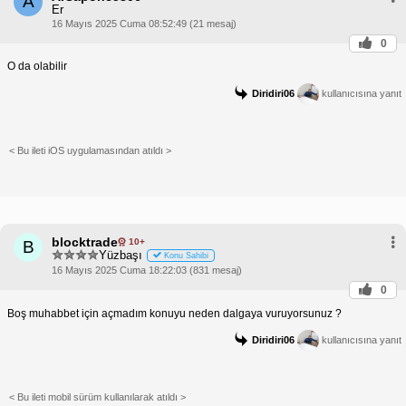
A
Er
16 Mayıs 2025 Cuma 08:52:49 (21 mesaj)
0
O da olabilir
Diridiri06
kullanıcısına yanıt
< Bu ileti iOS uygulamasından atıldı >
blocktrade
10+
B
Yüzbaşı
Konu Sahibi
16 Mayıs 2025 Cuma 18:22:03 (831 mesaj)
0
Boş muhabbet için açmadım konuyu neden dalgaya vuruyorsunuz ?
Diridiri06
kullanıcısına yanıt
< Bu ileti mobil sürüm kullanılarak atıldı >