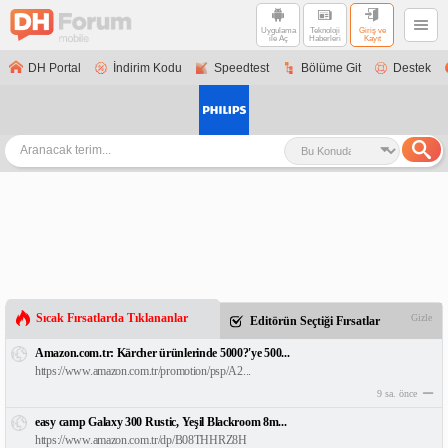
Uygulama
Teknoloji
Giriş ve
ile Aç
Haberleri
Kayıt
DH Portal
İndirim Kodu
Speedtest
Bölüme Git
Destek
Sıcak Fırsatlarda Tıklananlar
Gizle
Editörün Seçtiği Fırsatlar
Amazon.com.tr: Kärcher ürünlerinde 5000?'ye 500...
https://www.amazon.com.tr/promotion/psp/A2...
9 sa. önce
easy camp Galaxy 300 Rustic, Yeşil Blackroom 8m...
https://www.amazon.com.tr/dp/B08THHRZ8H