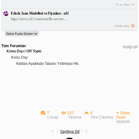
11 sa. önce
Erkek Jean Modelleri ve Fiyatları - n11
https://www.n11.com/urun/ltb-sawyer-...
4 hafta önce
Tüm Forumlar
Aşağı git
Konu Dışı / Off Topic
Konu Dışı
Adidas Ayakkabı Tabanı Yırtılması Hk.
7
127
0
Daha
Cevap
Tıklama
Öne Çıkarma
Fazla
İstatistik
Sayfaya Git