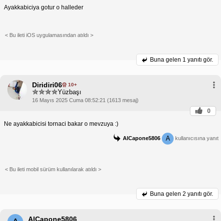
Ayakkabiciya gotur o halleder
< Bu ileti iOS uygulamasından atıldı >
Buna gelen
1 yanıtı gör.
Diridiri06
10+
Yüzbaşı
16 Mayıs 2025 Cuma 08:52:21 (1613 mesaj)
0
Ne ayakkabicisi tornaci bakar o mevzuya :)
A
AlCapone5806
kullanıcısına yanıt
< Bu ileti mobil sürüm kullanılarak atıldı >
Buna gelen
2 yanıtı gör.
AlCapone5806