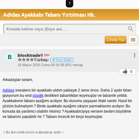
1
Adidas Ayakkabı Tabanı Yırtılması Hk.
Cevap Yaz
blocktrade
10+
B
Yüzbaşı
Konu Sahibi
16 Mayıs 2025 Cuma 08:18:38 (831 mesaj)
0
Arkadaşlar selam,
Adidas
sneakers bir ayakkabı aldım yaklaşık 2 sene önce. Daha 2 aydır falan
giyiyorum bu end
plastik
dedikleri tabanliktan koymuşlar ve tabanlık yırtıldı.
Ayakkabının tabanı ayağımı acıtıyor. Bu durumu yaşayan illaki vardır. Nasıl bir
çözüm bulmalıyım ? Birde ayakkabı ayağımı sıkıyor parmaklarımı acıtıyor. Bu
konuda da yardımcı olabilir misiniz ? Ayakkabiciyiya versem beden büyültme
ve tabanını yapabilir mi ? Tabanı incecik bir keçe koymuşlar.
< Bu ileti mobil sürüm kullanılarak atıldı >