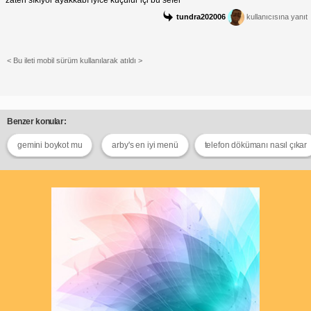
zaten sıkıyor ayakkabı iyice küçülür içi bu sefer
tundra202006
kullanıcısına yanıt
< Bu ileti mobil sürüm kullanılarak atıldı >
Benzer konular:
gemini boykot mu
arby's en iyi menü
telefon dökümanı nasıl çıkar