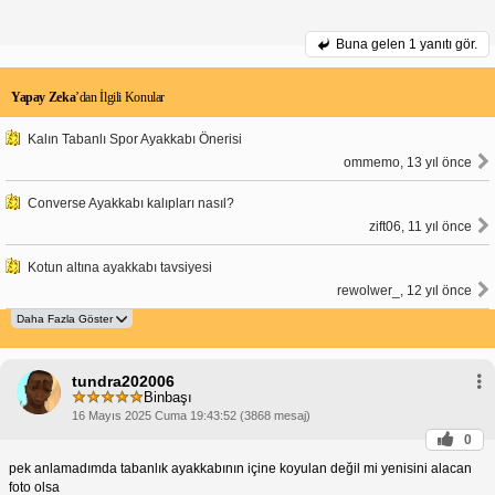
Buna gelen
1 yanıtı gör.
Yapay Zeka
’dan İlgili Konular
Kalın Tabanlı Spor Ayakkabı Önerisi
ommemo, 13 yıl önce
Converse Ayakkabı kalıpları nasıl?
zift06, 11 yıl önce
Kotun altına ayakkabı tavsiyesi
rewolwer_, 12 yıl önce
tundra202006
Binbaşı
16 Mayıs 2025 Cuma 19:43:52 (3868 mesaj)
0
pek anlamadımda tabanlık ayakkabının içine koyulan değil mi yenisini alacan
foto olsa