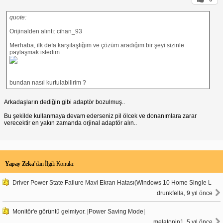
quote:
Orijinalden alıntı: cihan_93
Merhaba, ilk defa karşılaştığım ve çözüm aradığım bir şeyi sizinle
paylaşmak istedim
bundan nasıl kurtulabilirim ?
Arkadaşların dediğin gibi adaptör bozulmuş..
Bu şekilde kullanmaya devam ederseniz pil ölcek ve donanımlara zarar
verecektir en yakın zamanda orjinal adaptör alın..
Yapay Zeka
’dan İlgili Konular
Driver Power State Failure Mavi Ekran Hatası(Windows 10 Home Single L
drunkfella, 9 yıl önce
Monitör'e görüntü gelmiyor. |Power Saving Mode|
melatonin1, 5 yıl önce