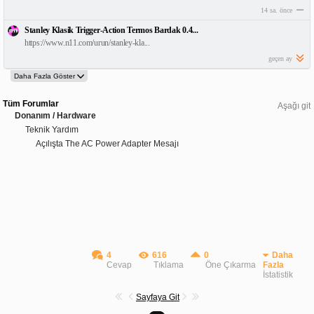
14 sa. önce
Stanley Klasik Trigger-Action Termos Bardak 0.4...
https://www.n11.com/urun/stanley-kla...
geçen ay
Tüm Forumlar
Aşağı git
Donanım / Hardware
Teknik Yardım
Açılışta The AC Power Adapter Mesajı
4
616
0
Daha
Cevap
Tıklama
Öne Çıkarma
Fazla
İstatistik
Sayfaya Git