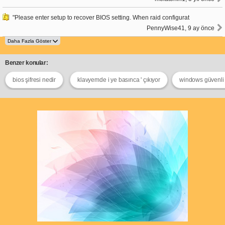
"Please enter setup to recover BIOS setting. When raid configurat
PennyWise41, 9 ay önce
Benzer konular:
bios şifresi nedir
klavyemde i ye basınca ' çıkıyor
windows güvenl