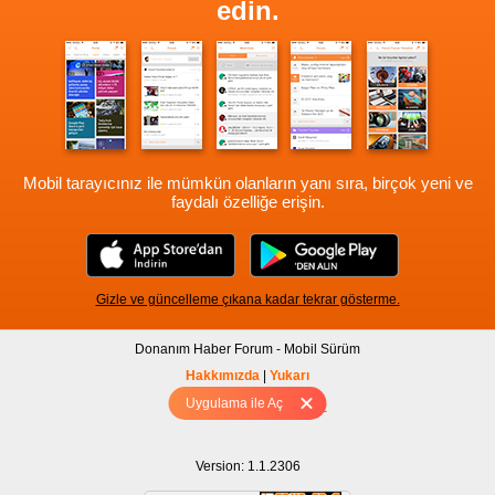
edin.
Mobil tarayıcınız ile mümkün olanların yanı sıra, birçok yeni ve
faydalı özelliğe erişin.
Gizle ve güncelleme çıkana kadar tekrar gösterme.
Donanım Haber Forum - Mobil Sürüm
Hakkımızda
|
Yukarı
Uygulama ile Aç
Tam sürüm için Tıklayınız
Version: 1.1.2306