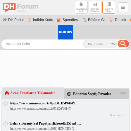
Uygulama
Teknoloji
Giriş ve
ile Aç
Haberleri
Kayıt
DH Portal
İndirim Kodu
Speedtest
Bölüme Git
Destek
Sıcak Fırsatlarda Tıklananlar
Gizle
Editörün Seçtiği Fırsatlar
https://www.amazon.com.tr/dp/B01D5P6H4Y
https://www.amazon.com.tr/dp/B01D5P6H4Y
6 sa. önce
Balen's Beeauty Saf Papatya Hidrosolü 250 ml : ...
https://www.amazon.com.tr/dp/B0GHZNCRXN