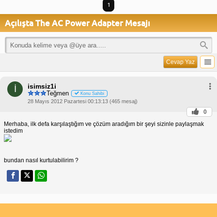
1
Açılışta The AC Power Adapter Mesajı
Cevap Yaz
isimsiz1i
İ
Teğmen
Konu Sahibi
28 Mayıs 2012 Pazartesi 00:13:13 (465 mesaj)
0
Merhaba, ilk defa karşılaştığım ve çözüm aradığım bir şeyi sizinle paylaşmak
istedim
bundan nasıl kurtulabilirim ?