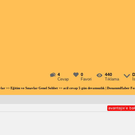
4
0
440
D
Cevap
Favori
Tıklama
İ
vlar
>>
Eğitim ve Sınavlar Genel Sohbet
>> acil cevap 5 gün devamsızlık | DonanımHaber F