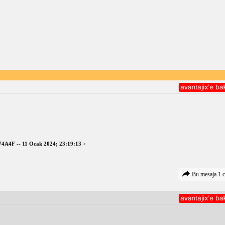
74A4F
--
11 Ocak 2024; 23:19:13
>
Bu mesaja 1 c