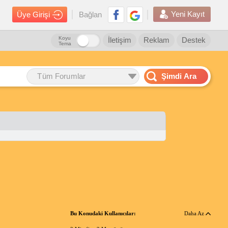
Yeni Kayıt
Üye Girişi
Bağlan
Koyu
İletişim
Reklam
Destek
Tema
Tüm Forumlar
Şimdi Ara
Bu Konudaki Kullanıcılar:
Daha Az