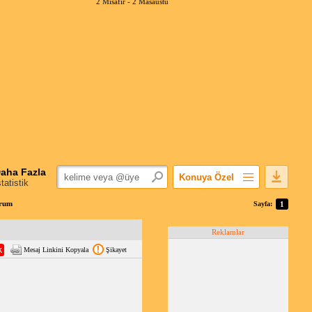
2 Misafir -
2 Masaüstü
aha Fazla
Konuya Özel
statistik
Favorilerime Ekle
orum
Sayfa:
1
Konuyu Açandan
Reklamlar
Popüler Mesajlar
Mesaj Linkini Kopyala
Şikayet
Linkli Mesajlar
Yazdır
E-Posta Aboneliği
Konuyu Gizle