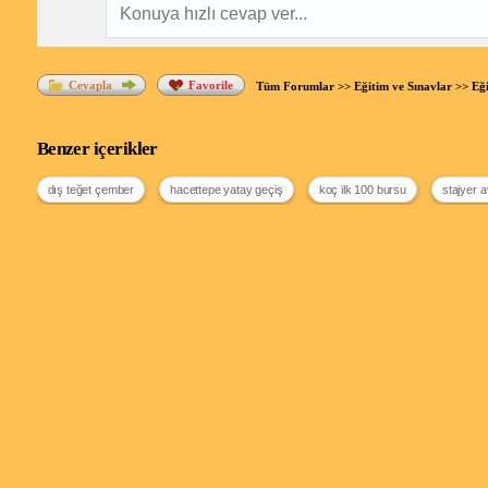
Cevapla
Favorile
Tüm Forumlar
>>
Eğitim ve Sınavlar
>>
Eği
Benzer içerikler
dış teğet çember
hacettepe yatay geçiş
koç ilk 100 bursu
stajyer 