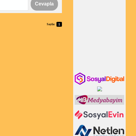
Cevapla
Sayfa:
1