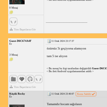
0 Mesaj
_____________________________
Tüm Başarılarını Gör
Guest-D6C674A4F
11 Ocak 2024 23:17:37
Er
özürsüz 5i geçiyorsa alamıyon
3 Mesaj
tam 5 ise alıyon
< Bu mesaj bu kişi tarafından değiştirildi
Guest-D6C6
< Bu ileti Android uygulamasından atıldı >
Tüm Başarılarını Gör
Küçük Rocky
11 Ocak 2024 23:40:07
Konu Sahibi
Er
Tamamdır hocam sağolasın