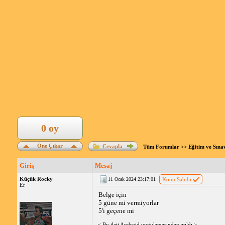
0 oy
Öne Çıkar
Cevapla
Tüm Forumlar
>>
Eğitim ve Sına
Giriş
Mesaj
Küçük Rocky
11 Ocak 2024 23:17:01
Konu Sahibi
Er
Belge için
5 güne mi vermiyorlar
5'i geçene mi
< Bu ileti Android uygulamasından atıldı >