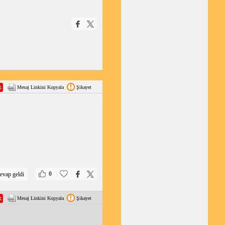
Mesaj Linkini Kopyala
Şikayet
|
|
0
evap geldi
Mesaj Linkini Kopyala
Şikayet