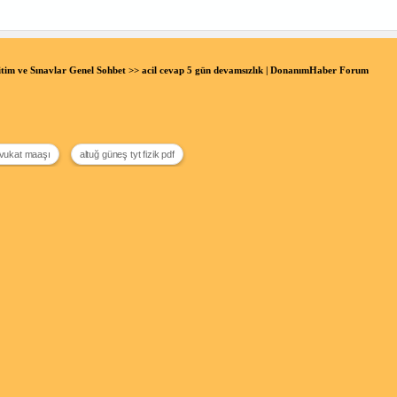
tim ve Sınavlar Genel Sohbet
>> acil cevap 5 gün devamsızlık | DonanımHaber Forum
avukat maaşı
altuğ güneş tyt fizik pdf