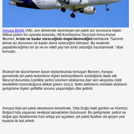
Avrupa Birliği
(AB), son dönemde derinleşen jet yakıtı arz sorununa ilişkin
dikkat çeken bir uyarıda bulundu. AB Komisyonu Sözcüsü Anna-Kaisa
Itkonen,
krizin ne kadar süreceğinin öngörülemediğini
belirterek “
Sanırım
kimse bu durumun ne kadar daha süreceğini bilmiyor. Bu nedenle
yapabileceğimiz en iyi ve en etkili şey her türlü olasılığa hazırlanmak."
diye
konuştu.
Brüksel’de düzenlenen basın toplantısında konuşan Itkonen, Avrupa
genelinde jet yakıtı tedarikine ilişkin belirsizliklerin sürdüğünü ifade etti.
Mevcut durumda özellikle petrol ürünleri stoklarına dair veri akışında ciddi
eksiklikler bulunduğuna dikkat çeken sözcü, farklı aktörlerin elindeki stokların
gelişimine ilişkin şeffaflık sorunu yaşandığını dile getirdi.
Avrupa’daki jet yakıtı sıkıntısının temelinde, Orta Doğu’daki gerilim ve Hürmüz
Boğazı’nda yaşanan sevkiyat aksaklıkları bulunuyor. Bu gelişmeler, petrol ve
doğal gaz fiyatlarında hızlı artışa yol açarken, jet yakıtı fiyatları da geçen yıla
kıyasla iki kat artırdı.