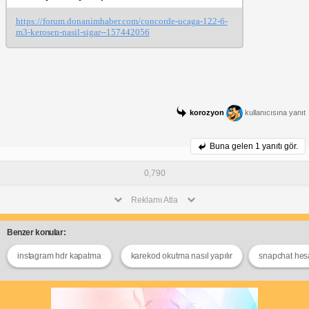
https://forum.donanimhaber.com/concorde-ucaga-122-6-
m3-kerosen-nasil-sigar--157442056
korozyon
kullanıcısına yanıt
Buna gelen
1 yanıtı gör.
0,790
Reklamı Atla
Benzer konular:
instagram hdr kapatma
karekod okutma nasıl yapılır
snapchat hes