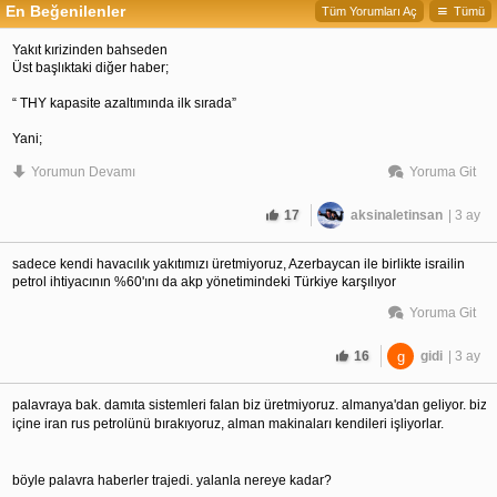
En Beğenilenler
Tüm Yorumları Aç
Tümü
Yakıt kırizinden bahseden
Üst başlıktaki diğer haber;
“ THY kapasite azaltımında ilk sırada”
Yani;
Bu iki başlıktan biri yalan.
Yorumun Devamı
Yoruma Git
17
aksinaletinsan
| 3 ay
sadece kendi havacılık yakıtımızı üretmiyoruz, Azerbaycan ile birlikte israilin
petrol ihtiyacının %60'ını da akp yönetimindeki Türkiye karşılıyor
Yoruma Git
16
g
gidi
| 3 ay
palavraya bak. damıta sistemleri falan biz üretmiyoruz. almanya'dan geliyor. biz 
içine iran rus petrolünü bırakıyoruz, alman makinaları kendileri işliyorlar. 
böyle palavra haberler trajedi. yalanla nereye kadar? 