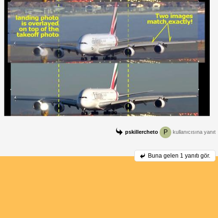
P
pskillercheto
kullanıcısına yanıt
Buna gelen
1 yanıtı gör.