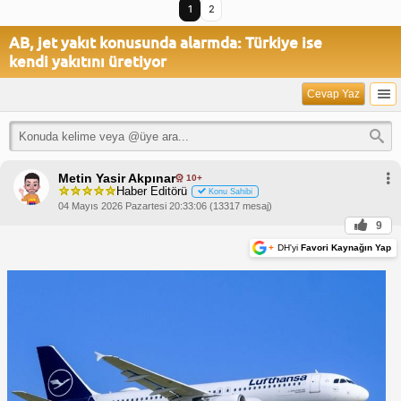
1
2
AB, jet yakıt konusunda alarmda: Türkiye ise
kendi yakıtını üretiyor
Cevap Yaz
Metin Yasir Akpınar
10+
Haber Editörü
Konu Sahibi
04 Mayıs 2026 Pazartesi 20:33:06 (13317 mesaj)
9
+
DH'yi
Favori Kaynağın Yap