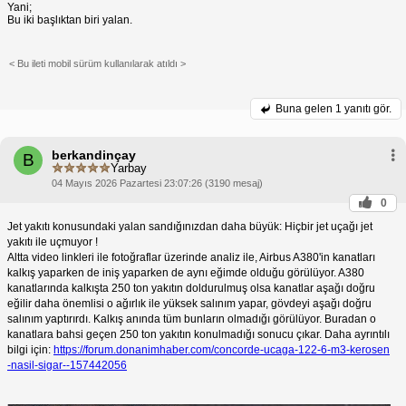
Yani;
Bu iki başlıktan biri yalan.
< Bu ileti mobil sürüm kullanılarak atıldı >
Buna gelen
1 yanıtı gör.
berkandinçay
B
Yarbay
04 Mayıs 2026 Pazartesi 23:07:26 (3190 mesaj)
0
Jet yakıtı konusundaki yalan sandığınızdan daha büyük: Hiçbir jet uçağı jet
yakıtı ile uçmuyor !
Altta video linkleri ile fotoğraflar üzerinde analiz ile, Airbus A380'in kanatları
kalkış yaparken de iniş yaparken de aynı eğimde olduğu görülüyor. A380
kanatlarında kalkışta 250 ton yakıtın doldurulmuş olsa kanatlar aşağı doğru
eğilir daha önemlisi o ağırlık ile yüksek salınım yapar, gövdeyi aşağı doğru
salınım yaptırırdı. Kalkış anında tüm bunların olmadığı görülüyor. Buradan o
kanatlara bahsi geçen 250 ton yakıtın konulmadığı sonucu çıkar. Daha ayrıntılı
bilgi için:
https://forum.donanimhaber.com/concorde-ucaga-122-6-m3-kerosen
-nasil-sigar--157442056