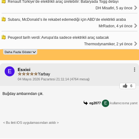
Renault Türkiye’de elektrikli araç üretebilir: Bataryada Togg detayı
DH Misafiri, 5 ay önce
Subaru, McDonald’s ile rekabet edemediği için ABD’de elektrikli araba
MrRadon, 4 yıl önce
Peugeot tarih verdi: Avrupa'da sadece elektrikli araç satacak
Thermodynamiker, 2 yıl önce
Esxici
E
Yarbay
04 Mayıs 2026 Pazartesi 21:11:14 (4764 mesaj)
6
Buğday ambarından çık.
E
eg2077
kullanıcısına yanıt
< Bu ileti iOS uygulamasından atıldı >