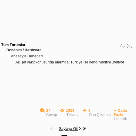
Tüm Forumlar
Aşağı git
Donanım / Hardware
Anasayfa Haberleri
AB, jet yakıt konusunda alarmda: Türkiye ise kendi yakıtını üretiyor
27
1929
9
Daha
Cevap
Tıklama
Öne Çıkarma
Fazla
İstatistik
Sayfaya Git