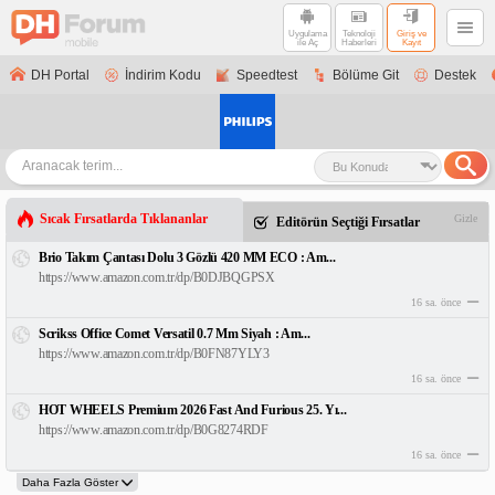
Uygulama
Teknoloji
Giriş ve
ile Aç
Haberleri
Kayıt
DH Portal
İndirim Kodu
Speedtest
Bölüme Git
Destek
Sıcak Fırsatlarda Tıklananlar
Gizle
Editörün Seçtiği Fırsatlar
Brio Takım Çantası Dolu 3 Gözlü 420 MM ECO : Am...
https://www.amazon.com.tr/dp/B0DJBQGPSX
16 sa. önce
Scrikss Office Comet Versatil 0.7 Mm Siyah : Am...
https://www.amazon.com.tr/dp/B0FN87YLY3
16 sa. önce
HOT WHEELS Premium 2026 Fast And Furious 25. Yı...
https://www.amazon.com.tr/dp/B0G8274RDF
16 sa. önce