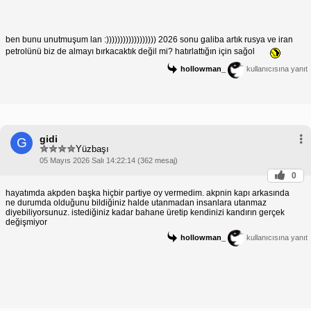
ben bunu unutmuşum lan :)))))))))))))))))) 2026 sonu galiba artık rusya ve iran
petrolünü biz de almayı bırkacaktık değil mi? hatırlattığın için sağol
hollowman_
kullanıcısına yanıt
gidi
G
Yüzbaşı
05 Mayıs 2026 Salı 14:22:14 (362 mesaj)
0
hayatımda akpden başka hiçbir partiye oy vermedim. akpnin kapı arkasında
ne durumda olduğunu bildiğiniz halde utanmadan insanlara utanmaz
diyebiliyorsunuz. istediğiniz kadar bahane üretip kendinizi kandırın gerçek
değişmiyor
hollowman_
kullanıcısına yanıt