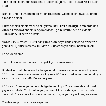
Tipik bir jet motorunda sıkıştırma oranı en düşüj 40:1'den başlar 55:1'e kadar
cıkar.
Bilindiği üzere havada enerji vardır. Hızlı ispat: Otomobiller havadaki enerji
olmadan gitmez.
Fakat benzinli bir otomobilde sıkıştırma 10:1, 12:1 gibi düşük oranlardadır o
yüzden havadaki enerjinin açığa cıkması için pulverize benzin eklenir.
100km'de 5-6lt benzin tüketir.
Mazda Sky-X motoru 16.3:1 sıkıştırma oranı sayesinde çok daha az benzin
gerektirir. 1,998cc motorda 100km'de 3-4lt arası çok düşük benzin tüketir.
Genel denklem :
hava sıkıştırma oranı arttıkça sıvı yakıt gereksinimi azalır.
Bu denklem belli bir orana kadar geçerlidir. Benzinli araçta maks sıkıştırma
16.3:1 ise, mazotlu araçta maks sıkıştırma 20:1 olsun; jet motorunun en düşük
sıkıştırma oranı olan 40:1'in ancak yarısı.
20:1 ile 40:1 arası gri bölge. O bölgede ne oluyor ? İşte buna dair bilimsel
yayın yok gibidir. Çünkü o bölge çok önemli ticari sırlar içerir. Bir motorda
havayı 40:1 e kadar sıkıştırırsak ne olacağı hiçbir yerde yazılmaz, anlatılmaz.
O anlatılmayanı burada anlatıyorum.