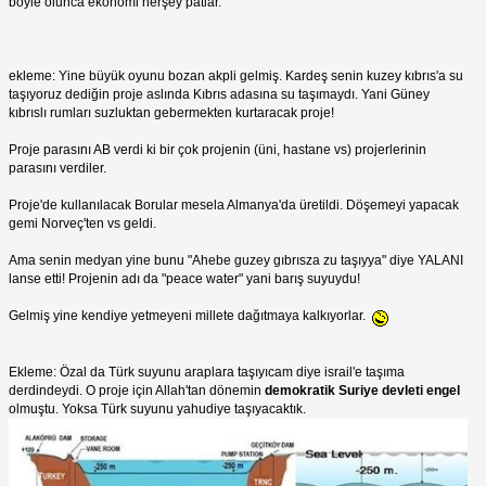
böyle olunca ekonomi herşey patlar.
ekleme: Yine büyük oyunu bozan akpli gelmiş. Kardeş senin kuzey kıbrıs'a su
taşıyoruz dediğin proje aslında Kıbrıs adasına su taşımaydı. Yani Güney
kıbrıslı rumları suzluktan gebermekten kurtaracak proje!
Proje parasını AB verdi ki bir çok projenin (üni, hastane vs) projerlerinin
parasını verdiler.
Proje'de kullanılacak Borular mesela Almanya'da üretildi. Döşemeyi yapacak
gemi Norveç'ten vs geldi.
Ama senin medyan yine bunu "Ahebe guzey gıbrısza zu taşıyya" diye YALANI
lanse etti! Projenin adı da "peace water" yani barış suyuydu!
Gelmiş yine kendiye yetmeyeni millete dağıtmaya kalkıyorlar.
Ekleme: Özal da Türk suyunu araplara taşıyıcam diye israil'e taşıma
derdindeydi. O proje için Allah'tan dönemin
demokratik Suriye devleti engel
olmuştu. Yoksa Türk suyunu yahudiye taşıyacaktık.