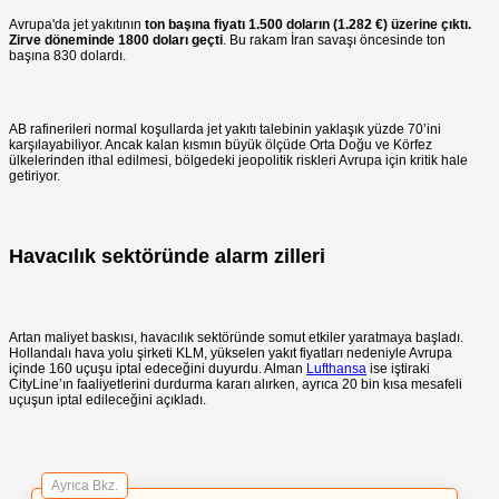
Avrupa'da jet yakıtının
ton başına fiyatı 1.500 doların (1.282 €) üzerine çıktı.
Zirve döneminde 1800 doları geçti
. Bu rakam İran savaşı öncesinde ton
başına 830 dolardı.
AB rafinerileri normal koşullarda jet yakıtı talebinin yaklaşık yüzde 70’ini
karşılayabiliyor. Ancak kalan kısmın büyük ölçüde Orta Doğu ve Körfez
ülkelerinden ithal edilmesi, bölgedeki jeopolitik riskleri Avrupa için kritik hale
getiriyor.
Havacılık sektöründe alarm zilleri
Artan maliyet baskısı, havacılık sektöründe somut etkiler yaratmaya başladı.
Hollandalı hava yolu şirketi KLM, yükselen yakıt fiyatları nedeniyle Avrupa
içinde 160 uçuşu iptal edeceğini duyurdu. Alman
Lufthansa
ise iştiraki
CityLine’ın faaliyetlerini durdurma kararı alırken, ayrıca 20 bin kısa mesafeli
uçuşun iptal edileceğini açıkladı.
Ayrıca Bkz.