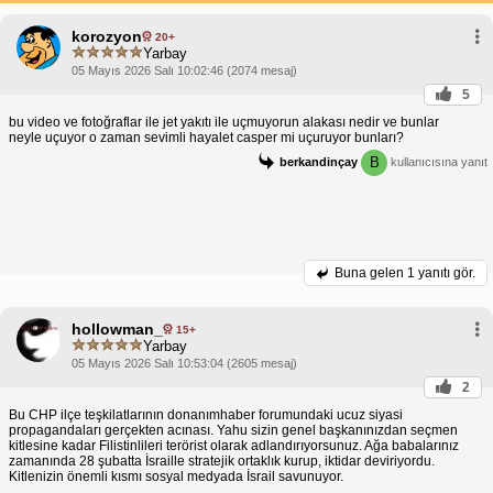
korozyon
20+
Yarbay
05 Mayıs 2026 Salı 10:02:46 (2074 mesaj)
5
bu video ve fotoğraflar ile jet yakıtı ile uçmuyorun alakası nedir ve bunlar
neyle uçuyor o zaman sevimli hayalet casper mi uçuruyor bunları?
B
berkandinçay
kullanıcısına yanıt
Buna gelen
1 yanıtı gör.
hollowman_
15+
Yarbay
05 Mayıs 2026 Salı 10:53:04 (2605 mesaj)
2
Bu CHP ilçe teşkilatlarının donanımhaber forumundaki ucuz siyasi
propagandaları gerçekten acınası. Yahu sizin genel başkanınızdan seçmen
kitlesine kadar Filistinlileri terörist olarak adlandırıyorsunuz. Ağa babalarınız
zamanında 28 şubatta İsraille stratejik ortaklık kurup, iktidar deviriyordu.
Kitlenizin önemli kısmı sosyal medyada İsrail savunuyor.