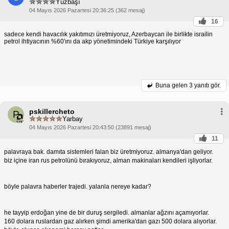
Yüzbaşı
olmuştu. Yoksa Türk suyunu yahudiye taşıyacaktık. 
04 Mayıs 2026 Pazartesi 20:36:25 (362 mesaj)
16
sadece kendi havacılık yakıtımızı üretmiyoruz, Azerbaycan ile birlikte israilin
petrol ihtiyacının %60'ını da akp yönetimindeki Türkiye karşılıyor
Buna gelen
3 yanıtı gör.
pskillercheto
P
Yarbay
04 Mayıs 2026 Pazartesi 20:43:50 (23891 mesaj)
11
palavraya bak. damıta sistemleri falan biz üretmiyoruz. almanya'dan geliyor.
biz içine iran rus petrolünü bırakıyoruz, alman makinaları kendileri işliyorlar.
böyle palavra haberler trajedi. yalanla nereye kadar?
he tayyip erdoğan yine de bir duruş sergiledi. almanlar ağzını açamıyorlar.
160 dolara ruslardan gaz alırken şimdi amerika'dan gazı 500 dolara alıyorlar.