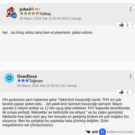
jubeii
15+
Yarbay
05 Mayıs 2026 Salı 11:53:49 (6513 mesaj)
2
her ...ku ihraç edioz ama ben et yiyemiom. şükür ediom.
OverDxse
O
Teğmen
05 Mayıs 2026 Salı 12:38:56 (112 mesaj)
2
DH grubunun yeni haberine göre "Yakıt krizi havacılığı sarstı: THY en çok
kesinti yapan şirket oldu. - Jet yakıtı krizi küresel havacılığı sarsıyor. Mayıs
ayında 2 milyon koltuk ve 12 bin uçuş iptal edilirken THY kapasite kesintisinde
ilk sıraya yerleşti. Maliyetler ve belirsizlik ise artıyor." ve bu zaten günümüz
iktidarda hep baki olan şey, her konuda en gelişmiş bizken en çok mağdur biz
oluyoruz. Ben bu çelişkiyi bu yaşımda hala çözmüş değilim. Sizin
maşallahınız var çözüyorsunuz.
G
gidi
kullanıcısına yanıt