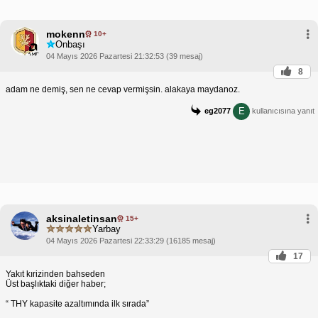
mokenn
10+
Onbaşı
04 Mayıs 2026 Pazartesi 21:32:53 (39 mesaj)
8
adam ne demiş, sen ne cevap vermişsin. alakaya maydanoz.
E
eg2077
kullanıcısına yanıt
aksinaletinsan
15+
Yarbay
04 Mayıs 2026 Pazartesi 22:33:29 (16185 mesaj)
17
Yakıt kırizinden bahseden
Üst başlıktaki diğer haber;
“ THY kapasite azaltımında ilk sırada”