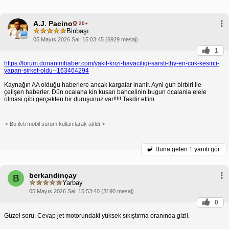
A.J. Pacino
20+
Binbaşı
05 Mayıs 2026 Salı 15:03:45 (6929 mesaj)
1
https://forum.donanimhaber.com/yakit-krizi-havaciligi-sarsti-thy-en-cok-kesinti-
yapan-sirket-oldu--163464294
Kaynağın AA olduğu haberlere ancak kargalar inanir. Ayni gun birbiri ile
çelişen haberler. Dün ocalana kin kusan bahcelinin bugun ocalanla elele
olmasi gibi gerçekten bir duruşunuz var!!!!! Takdir ettim
< Bu ileti mobil sürüm kullanılarak atıldı >
Buna gelen
1 yanıtı gör.
berkandinçay
B
Yarbay
05 Mayıs 2026 Salı 15:53:40 (3190 mesaj)
0
Güzel soru. Cevap jet motorundaki yüksek sıkıştırma oranında gizli.