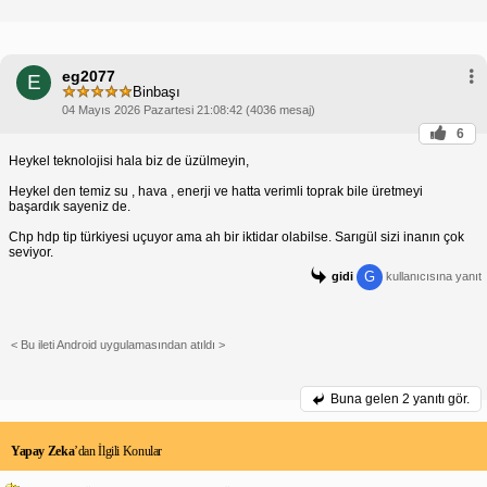
eg2077
E
Binbaşı
04 Mayıs 2026 Pazartesi 21:08:42 (4036 mesaj)
6
Heykel teknolojisi hala biz de üzülmeyin,
Heykel den temiz su , hava , enerji ve hatta verimli toprak bile üretmeyi
başardık sayeniz de.
Chp hdp tip türkiyesi uçuyor ama ah bir iktidar olabilse. Sarıgül sizi inanın çok
seviyor.
G
gidi
kullanıcısına yanıt
< Bu ileti Android uygulamasından atıldı >
Buna gelen
2 yanıtı gör.
Yapay Zeka
’dan İlgili Konular