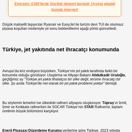
Emirates A380’lerde Starlink dönemi başladı: Uçuşta gigabit
hızında internet!
Düşük maliyetli taşıyıcılar Ryanair ve EasyJet ile turizm devi TUI de olumsuz
piyasa koşulları nedeniyle yıl sonu beklentilerini aşağı yönlü güncelledi.
Türkiye, jet yakıtında net ihracatçı konumunda
Avrupa’da kriz endişesi büyürken, Türkiye’nin jet yakıtı tarafında farklı bir
konumda olduğu görülüyor. Ulaştırma ve Altyapı Bakanı
Abdulkadir Uraloğlu
,
geçtiğimiz ay
"Türkiye jet yakıtı ithalatçısı bir ülke değil, tersine ihracatçı bir
ülke. Şu anda Türkiye'de net olarak bir jet yakıtı problemi yoktur"
demişti.
Bu söylemin temelini ise ülkedeki rafineri altyapısı oluşturuyor.
Tüpraş
’ın İzmit,
İzmir ve Kırıkkale rafinerileri ile SOCAR Türkiye’nin
STAR
Rafinerisi, toplam
üretimin büyük bölümünü karşılıyor.
Enerji Piyasası Düzenleme Kurumu
verilerine göre Türkiye, 2023 yılında