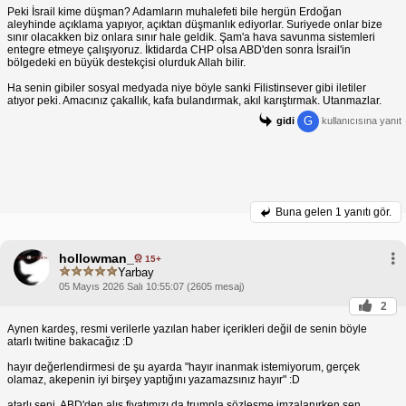
Peki İsrail kime düşman? Adamların muhalefeti bile hergün Erdoğan
aleyhinde açıklama yapıyor, açıktan düşmanlık ediyorlar. Suriyede onlar bize
sınır olacakken biz onlara sınır hale geldik. Şam'a hava savunma sistemleri
entegre etmeye çalışıyoruz. İktidarda CHP olsa ABD'den sonra İsrail'in
bölgedeki en büyük destekçisi olurduk Allah bilir.
Ha senin gibiler sosyal medyada niye böyle sanki Filistinsever gibi iletiler
atıyor peki. Amacınız çakallık, kafa bulandırmak, akıl karıştırmak. Utanmazlar.
G
gidi
kullanıcısına yanıt
Buna gelen
1 yanıtı gör.
hollowman_
15+
Yarbay
05 Mayıs 2026 Salı 10:55:07 (2605 mesaj)
2
Aynen kardeş, resmi verilerle yazılan haber içerikleri değil de senin böyle
atarlı twitine bakacağız :D
hayır değerlendirmesi de şu ayarda "hayır inanmak istemiyorum, gerçek
olamaz, akepenin iyi birşey yaptığını yazamazsınız hayır" :D
atarlı seni, ABD'den alış fiyatımızı da trumpla sözleşme imzalanırken sen