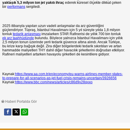
yaklaşık 5,3 milyon ton jet yakıtı ihraç
ederek küresel ölçekte dikkat çeken
bir
performans
sergiledi.
2025 itibarıyla yapılan uzun vadeli anlaşmalar da arz güvenliğini
güçlendiriyor. Tüpraş, İstanbul Havalimanı için 5 yıl süreyle yılda 1,8 milyon
tonluk
tedarik anlaşması
imzalarken STAR Rafinerisi de yıllık 700 bin tonluk
ek arz taahhüdünde
bulundu. Böylece yalnızca İstanbul Havalimanı için yıllık
2,5 milyon tonun üzerinde yerli tedarik güvence altına alındı. Ancak Türkiye,
bu krize karşı bağışık değil. Zira diğer bölgelerdeki tedarik sıkıntıları ve artan
hammadde maliyetleri THY dahil diğer havacılık şirketlerini doğrudan etkiliyor.
Rafineri maliyetleri artarken havayolu şirketleri de kesintilere gidiyor.
Kaynak:
https://www.aa.com.tr/en/economy/eu-warns-airlines-member-states-
to-prepare-for-all-scenarios-as-jet-fuel-crisis-remains-uncertain/3926656
Kaynak:
https://www.bbc.com/news/articles/c86d9v28qxxo
Haberi Portalda Gör