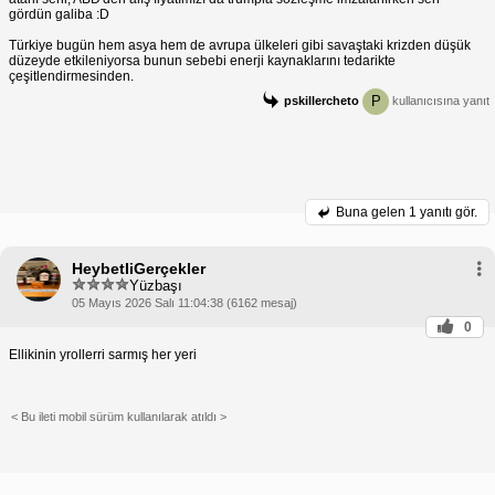
gördün galiba :D
Türkiye bugün hem asya hem de avrupa ülkeleri gibi savaştaki krizden düşük
düzeyde etkileniyorsa bunun sebebi enerji kaynaklarını tedarikte
çeşitlendirmesinden.
P
pskillercheto
kullanıcısına yanıt
Buna gelen
1 yanıtı gör.
HeybetliGerçekler
Yüzbaşı
05 Mayıs 2026 Salı 11:04:38 (6162 mesaj)
0
Ellikinin yrollerri sarmış her yeri
< Bu ileti mobil sürüm kullanılarak atıldı >