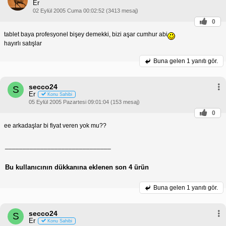
Er
02 Eylül 2005 Cuma 00:02:52 (3413 mesaj)
0
tablet baya profesyonel bişey demekki, bizi aşar cumhur abi
hayırlı satışlar
Buna gelen
1 yanıtı gör.
secco24
S
Er
Konu Sahibi
05 Eylül 2005 Pazartesi 09:01:04 (153 mesaj)
0
ee arkadaşlar bi fiyat veren yok mu??
______________________________
Bu kullanıcının dükkanına eklenen son 4 ürün
Buna gelen
1 yanıtı gör.
secco24
S
Er
Konu Sahibi