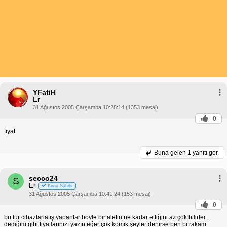
YFatiH
Er
31 Ağustos 2005 Çarşamba 10:28:14 (1353 mesaj)
0
fiyat
Buna gelen
1 yanıtı gör.
secco24
S
Er
Konu Sahibi
31 Ağustos 2005 Çarşamba 10:41:24 (153 mesaj)
0
bu tür cihazlarla iş yapanlar böyle bir aletin ne kadar ettiğini az çok bilirler..
dediğim gibi fiyatlarınızı yazın eğer çok komik şeyler denirse ben bi rakam