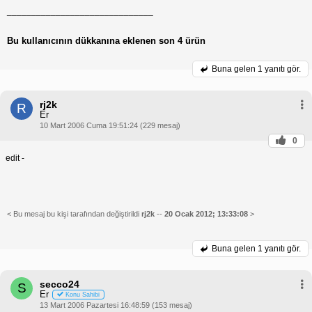
______________________________
Bu kullanıcının dükkanına eklenen son 4 ürün
Buna gelen
1 yanıtı gör.
rj2k
R
Er
10 Mart 2006 Cuma 19:51:24 (229 mesaj)
0
edit -
< Bu mesaj bu kişi tarafından değiştirildi
rj2k
--
20 Ocak 2012; 13:33:08
>
Buna gelen
1 yanıtı gör.
secco24
S
Er
Konu Sahibi
13 Mart 2006 Pazartesi 16:48:59 (153 mesaj)