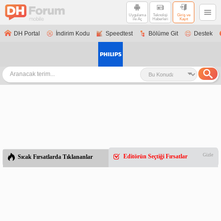
Uygulama
Teknoloji
Giriş ve
ile Aç
Haberleri
Kayıt
DH Portal
İndirim Kodu
Speedtest
Bölüme Git
Destek
Gizle
Editörün Seçtiği Fırsatlar
Sıcak Fırsatlarda Tıklananlar