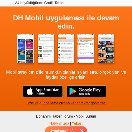
A4 büyüklüğünde Grafik Tablet
DH Mobil uygulaması ile devam
edin.
Mobil tarayıcınız ile mümkün olanların yanı sıra, birçok yeni ve
faydalı özelliğe erişin.
Gizle ve güncelleme çıkana kadar tekrar gösterme.
Donanım Haber Forum - Mobil Sürüm
Hakkımızda
|
Yukarı
Uygulama ile Aç
Tam sürüm için Tıklayınız