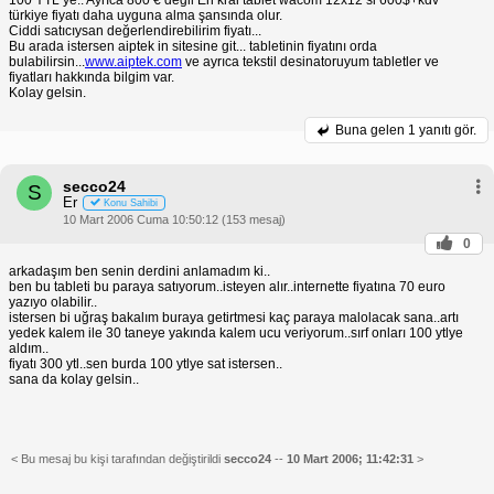
türkiye fiyatı daha uyguna alma şansında olur.
Ciddi satıcıysan değerlendirebilirim fiyatı...
Bu arada istersen aiptek in sitesine git... tabletinin fiyatını orda
bulabilirsin...
www.aiptek.com
ve ayrıca tekstil desinatoruyum tabletler ve
fiyatları hakkında bilgim var.
Kolay gelsin.
Buna gelen
1 yanıtı gör.
secco24
S
Er
Konu Sahibi
10 Mart 2006 Cuma 10:50:12 (153 mesaj)
0
arkadaşım ben senin derdini anlamadım ki..
ben bu tableti bu paraya satıyorum..isteyen alır..internette fiyatına 70 euro
yazıyo olabilir..
istersen bi uğraş bakalım buraya getirtmesi kaç paraya malolacak sana..artı
yedek kalem ile 30 taneye yakında kalem ucu veriyorum..sırf onları 100 ytlye
aldım..
fiyatı 300 ytl..sen burda 100 ytlye sat istersen..
sana da kolay gelsin..
< Bu mesaj bu kişi tarafından değiştirildi
secco24
--
10 Mart 2006; 11:42:31
>