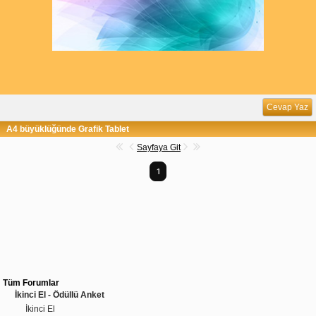
Cevap Yaz
A4 büyüklüğünde Grafik Tablet
Sayfaya Git
1
Tüm Forumlar
İkinci El - Ödüllü Anket
İkinci El