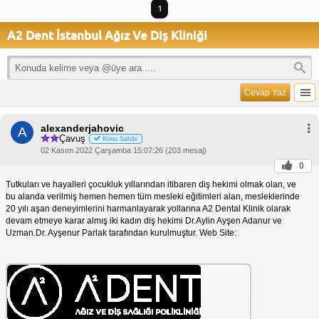
1
A2 Dent İstanbul Ağız Ve Diş Kliniği
Cevap Yaz
alexanderjahovic
A
Çavuş
Konu Sahibi
02 Kasım 2022 Çarşamba 15:07:26 (203 mesaj)
0
Tutkuları ve hayalleri çocukluk yıllarından itibaren diş hekimi olmak olan, ve
bu alanda verilmiş hemen hemen tüm mesleki eğitimleri alan, mesleklerinde
20 yılı aşan deneyimlerini harmanlayarak yollarına A2 Dental Klinik olarak
devam etmeye karar almış iki kadın diş hekimi Dr.Aylin Ayşen Adanur ve
Uzman.Dr. Ayşenur Parlak tarafından kurulmuştur. Web Site: