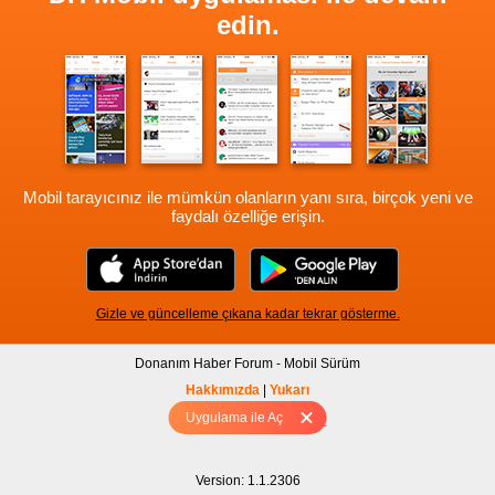
edin.
Mobil tarayıcınız ile mümkün olanların yanı sıra, birçok yeni ve
faydalı özelliğe erişin.
Gizle ve güncelleme çıkana kadar tekrar gösterme.
Donanım Haber Forum - Mobil Sürüm
Hakkımızda
|
Yukarı
Uygulama ile Aç
Tam sürüm için Tıklayınız
Version: 1.1.2306