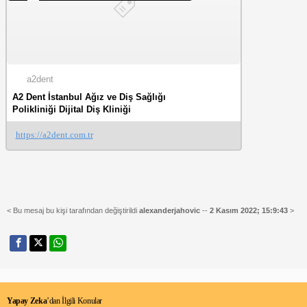
a2dent
A2 Dent İstanbul Ağız ve Diş Sağlığı
Polikliniği Dijital Diş Kliniği
https://a2dent.com.tr
< Bu mesaj bu kişi tarafından değiştirildi
alexanderjahovic
--
2 Kasım 2022; 15:9:43
>
Yapay Zeka
’dan İlgili Konular