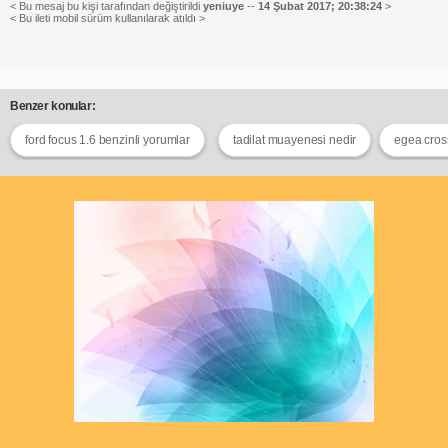
< Bu mesaj bu kişi tarafından değiştirildi
yeniuye
--
14 Şubat 2017; 20:38:24
>
< Bu ileti mobil sürüm kullanılarak atıldı >
Benzer konular:
ford focus 1.6 benzinli yorumlar
tadilat muayenesi nedir
egea cros