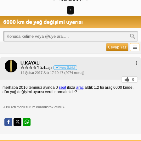
1
6000 km de yağ değişimi uyarısı
Cevap Yaz
U.KAYALI
Yüzbaşı
Konu Sahibi
14 Şubat 2017 Salı 17:10:47 (2074 mesaj)
0
merhaba 2016 temmuz ayında 0
seat
ibiza
araç
aldık 1.2 tsi araç 6000 kmde,
dün yağ değişimi uyarısı verdi normalmidir?
< Bu ileti mobil sürüm kullanılarak atıldı >