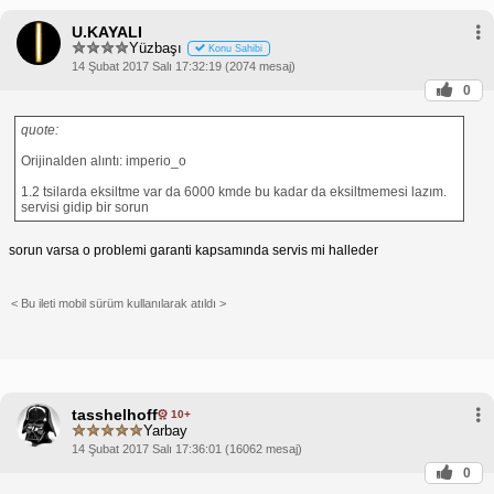
U.KAYALI
Yüzbaşı
Konu Sahibi
14 Şubat 2017 Salı 17:32:19 (2074 mesaj)
0
quote:
Orijinalden alıntı: imperio_o
1.2 tsilarda eksiltme var da 6000 kmde bu kadar da eksiltmemesi lazım.
servisi gidip bir sorun
sorun varsa o problemi garanti kapsamında servis mi halleder
< Bu ileti mobil sürüm kullanılarak atıldı >
tasshelhoff
10+
Yarbay
14 Şubat 2017 Salı 17:36:01 (16062 mesaj)
0