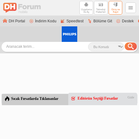
Uygulama
Teknoloji
Giriş ve
ile Aç
Haberleri
Kayıt
DH Portal
İndirim Kodu
Speedtest
Bölüme Git
Destek
Gizle
Editörün Seçtiği Fırsatlar
Sıcak Fırsatlarda Tıklananlar