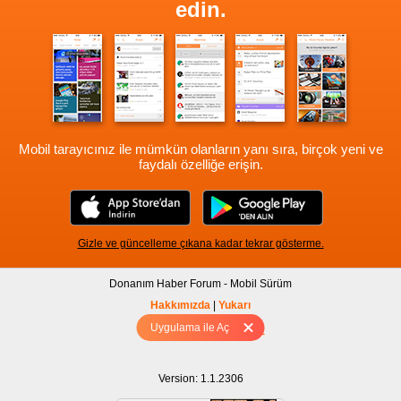
edin.
Mobil tarayıcınız ile mümkün olanların yanı sıra, birçok yeni ve
faydalı özelliğe erişin.
Gizle ve güncelleme çıkana kadar tekrar gösterme.
Donanım Haber Forum - Mobil Sürüm
Hakkımızda
|
Yukarı
Uygulama ile Aç
Tam sürüm için Tıklayınız
Version: 1.1.2306