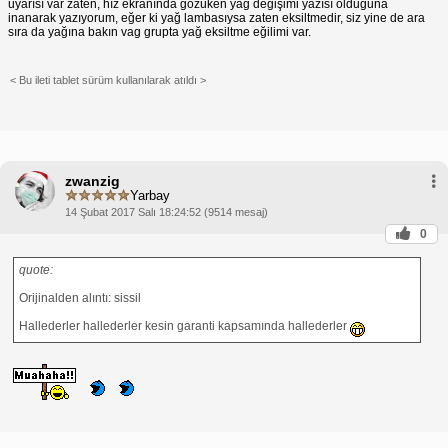
uyarısı var zaten, hız ekranında gözüken yağ değişimi yazısı olduğuna
inanarak yazıyorum, eğer ki yağ lambasıysa zaten eksiltmedir, siz yine de ara
sıra da yağına bakın vag grupta yağ eksiltme eğilimi var.
< Bu ileti tablet sürüm kullanılarak atıldı >
zwanzig
Yarbay
14 Şubat 2017 Salı 18:24:52 (9514 mesaj)
0
quote:
Orijinalden alıntı: sissil
Hallederler hallederler kesin garanti kapsamında hallederler