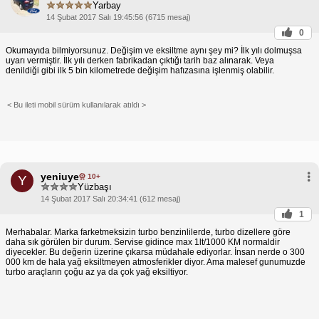
Yarbay
14 Şubat 2017 Salı 19:45:56 (6715 mesaj)
0
Okumayıda bilmiyorsunuz. Değişim ve eksiltme aynı şey mi? İlk yılı dolmuşsa
uyarı vermiştir. İlk yılı derken fabrikadan çıktığı tarih baz alınarak. Veya
denildiği gibi ilk 5 bin kilometrede değişim hafızasına işlenmiş olabilir.
< Bu ileti mobil sürüm kullanılarak atıldı >
yeniuye
10+
Y
Yüzbaşı
14 Şubat 2017 Salı 20:34:41 (612 mesaj)
1
Merhabalar. Marka farketmeksizin turbo benzinlilerde, turbo dizellere göre
daha sık görülen bir durum. Servise gidince max 1lt/1000 KM normaldir
diyecekler. Bu değerin üzerine çıkarsa müdahale ediyorlar. İnsan nerde o 300
000 km de hala yağ eksiltmeyen atmosferikler diyor. Ama malesef gunumuzde
turbo araçların çoğu az ya da çok yağ eksiltiyor.