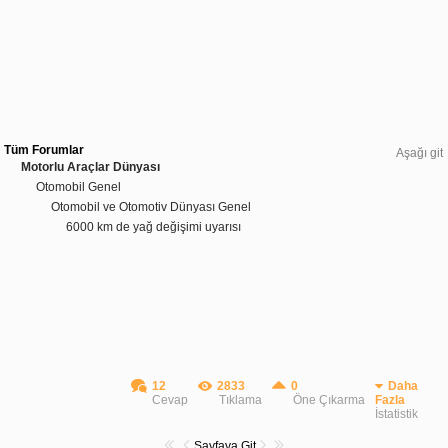
Tüm Forumlar
Aşağı git
Motorlu Araçlar Dünyası
Otomobil Genel
Otomobil ve Otomotiv Dünyası Genel
6000 km de yağ değişimi uyarısı
12
2833
0
Daha
Cevap
Tıklama
Öne Çıkarma
Fazla
İstatistik
Sayfaya Git