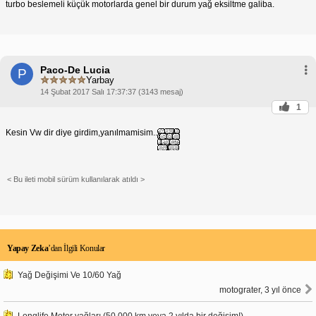
turbo beslemeli küçük motorlarda genel bir durum yağ eksiltme galiba.
Paco-De Lucia
P
Yarbay
14 Şubat 2017 Salı 17:37:37 (3143 mesaj)
1
Kesin Vw dir diye girdim,yanılmamisim..
< Bu ileti mobil sürüm kullanılarak atıldı >
Yapay Zeka
’dan İlgili Konular
Yağ Değişimi Ve 10/60 Yağ
motograter, 3 yıl önce
Longlife Motor yağları (50.000 km veya 2 yılda bir değişim!)