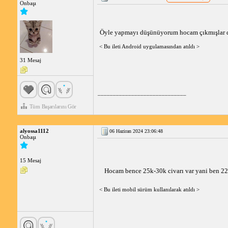
Onbaşı
Öyle yapmayı düşünüyorum hocam çıkmışlar da
< Bu ileti Android uygulamasından atıldı >
31 Mesaj
_____________________________
Tüm Başarılarını Gör
alyossa1112
06 Haziran 2024 23:06:48
Onbaşı
15 Mesaj
Hocam bence 25k-30k civarı var yani ben 22d
< Bu ileti mobil sürüm kullanılarak atıldı >