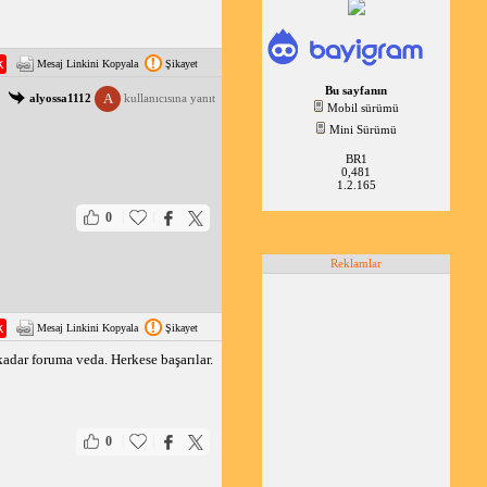
Mesaj Linkini Kopyala
Şikayet
Bu sayfanın
A
alyossa1112
kullanıcısına yanıt
Mobil sürümü
Mini Sürümü
BR1
0,481
1.2.165
|
|
0
Reklamlar
Mesaj Linkini Kopyala
Şikayet
kadar foruma veda. Herkese başarılar.
|
|
0