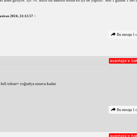
rası geliyor. Tyt 70. Sizce bu saatten sonra en iyi ne yapılır? Son 1 günde 1 net bi
aziran 2024; 22:12:57
>
Bu mesaja 1 c
 full tekrar+ coğrafya sınava kadar 
Bu mesaja 1 c