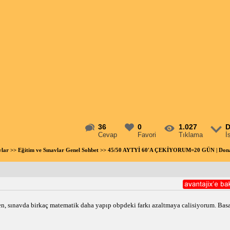
36
0
1.027
D
Cevap
Favori
Tıklama
İ
vlar
>>
Eğitim ve Sınavlar Genel Sohbet
>> 45/50 AYTYİ 60'A ÇEKİYORUM=20 GÜN | Dona
ten, sınavda birkaç matematik daha yapıp obpdeki farkı azaltmaya calisiyorum. Basa