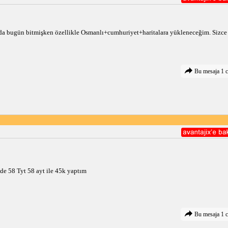
 bugün bitmişken özellikle Osmanlı+cumhuriyet+haritalara yükleneceğim. Sizce k
Bu mesaja 1 c
e 58 Tyt 58 ayt ile 45k yaptım 
Bu mesaja 1 c