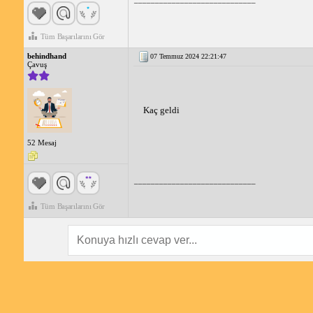
Tüm Başarılarını Gör
behindhand
07 Temmuz 2024 22:21:47
Çavuş
Kaç geldi
52 Mesaj
_____________________________
Tüm Başarılarını Gör