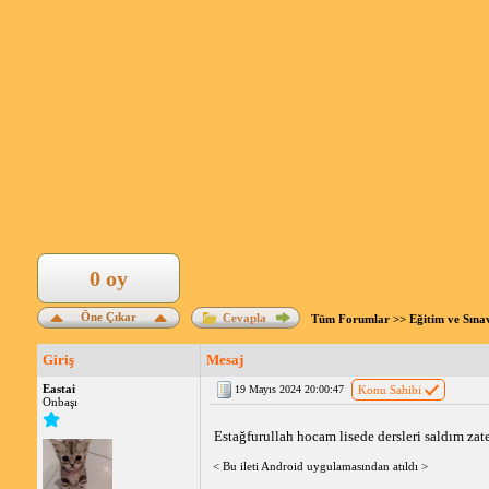
0 oy
Öne Çıkar
Cevapla
Tüm Forumlar
>>
Eğitim ve Sına
Giriş
Mesaj
Eastai
19 Mayıs 2024 20:00:47
Konu Sahibi
Onbaşı
Estağfurullah hocam lisede dersleri saldım za
< Bu ileti Android uygulamasından atıldı >