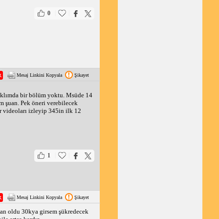
|
|
0
Mesaj Linkini Kopyala
Şikayet
 aklımda bir bölüm yoktu. Msüde 14
m şuan. Pek öneri verebilecek
videoları izleyip 345in ilk 12
|
|
1
Mesaj Linkini Kopyala
Şikayet
alan oldu 30kya girsem şükredecek