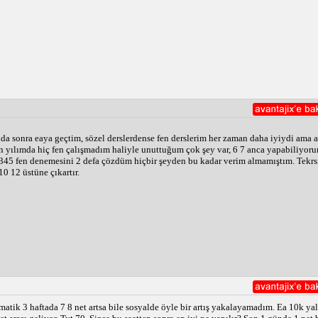
da sonra eaya geçtim, sözel derslerdense fen derslerim her zaman daha iyiydi ama
 yılımda hiç fen çalışmadım haliyle unuttuğum çok şey var, 6 7 anca yapabiliyoru
45 fen denemesini 2 defa çözdüm hiçbir şeyden bu kadar verim almamıştım. Tekrsr 
 12 üstüne çıkartır.
matik 3 haftada 7 8 net artsa bile sosyalde öyle bir artış yakalayamadım. Ea 10k y