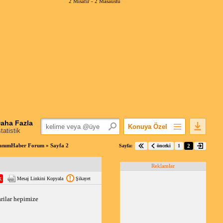
2 Misafir -
2 Masaüstü
aha Fazla
Konuya Özel
statistik
Favorilerime Ekle
nımHaber Forum » Sayfa 2
Sayfa:
önceki
1
2
Konuyu Açandan
Reklamlar
Popüler Mesajlar
Mesaj Linkini Kopyala
Şikayet
Linkli Mesajlar
Yazdır
rilar hepimize
E-Posta Aboneliği
Konuyu Gizle