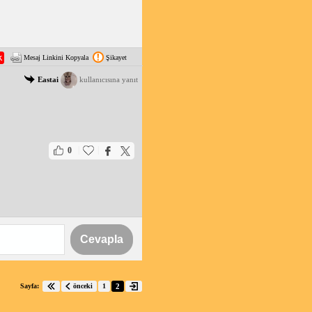
Mesaj Linkini Kopyala
Şikayet
Eastai
kullanıcısına yanıt
|
|
0
Cevapla
Sayfa:
önceki
1
2