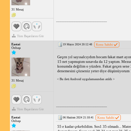
31 Mesaj
_____________________________
Tüm Başarılarını Gör
Eastai
19 Mayıs 2024 20:12:48
Konu Sahibi
Onbaşı
Geçen yıl sayısalcıydım hocam fakat mart ayın
15 net yapmıştım sınavda da 12 yaptım. Mezun
konumda değilim o yüzden. Fakat geçen sene 3
denemesini çözseniz yeter diye düşünüyorum 10
< Bu ileti Android uygulamasından atıldı >
31 Mesaj
_____________________________
Tüm Başarılarını Gör
Eastai
06 Haziran 2024 21:18:41
Konu Sahibi
Onbaşı
55 e kadar çekebildim. Sos1 35 olmadı... Mate