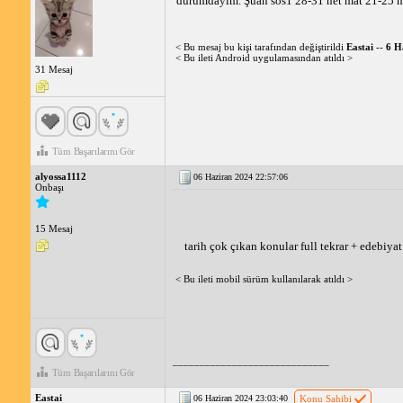
durumdayım. Şuan sos1 28-31 net mat 21-25 net a
< Bu mesaj bu kişi tarafından değiştirildi
Eastai
--
6 H
< Bu ileti Android uygulamasından atıldı >
31 Mesaj
Tüm Başarılarını Gör
alyossa1112
06 Haziran 2024 22:57:06
Onbaşı
15 Mesaj
tarih çok çıkan konular full tekrar + edebiyat
< Bu ileti mobil sürüm kullanılarak atıldı >
_____________________________
Tüm Başarılarını Gör
Eastai
06 Haziran 2024 23:03:40
Konu Sahibi