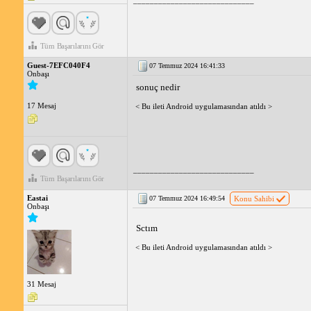
Tüm Başarılarını Gör
Guest-7EFC040F4
07 Temmuz 2024 16:41:33
Onbaşı
sonuç nedir
17 Mesaj
< Bu ileti Android uygulamasından atıldı >
_____________________________
Tüm Başarılarını Gör
Eastai
07 Temmuz 2024 16:49:54
Konu Sahibi
Onbaşı
Sctım
< Bu ileti Android uygulamasından atıldı >
31 Mesaj
_____________________________