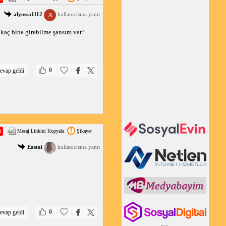
A
alyossa1112
kullanıcısına yanıt
aç bine girebilme şansım var?
|
|
0
evap geldi
Mesaj Linkini Kopyala
Şikayet
Eastai
kullanıcısına yanıt
|
|
0
evap geldi