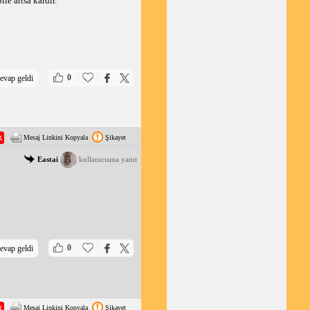
le artsa kardır.
|
|
0
evap geldi
Mesaj Linkini Kopyala
Şikayet
Eastai
kullanıcısına yanıt
|
|
0
evap geldi
Mesaj Linkini Kopyala
Şikayet