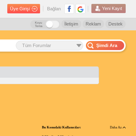
Yeni Kayıt
Üye Girişi
Bağlan
Koyu
İletişim
Reklam
Destek
Tema
Tüm Forumlar
Şimdi Ara
Bu Konudaki Kullanıcılar:
Daha Az