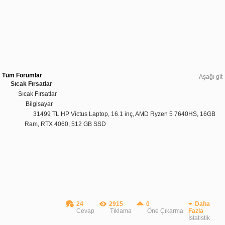
Tüm Forumlar
Aşağı git
Sıcak Fırsatlar
Sıcak Fırsatlar
Bilgisayar
31499 TL HP Victus Laptop, 16.1 inç, AMD Ryzen 5 7640HS, 16GB
Ram, RTX 4060, 512 GB SSD
24
2915
0
Daha
Cevap
Tıklama
Öne Çıkarma
Fazla
İstatistik