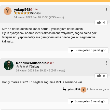
yakup548
10+
Y
Binbaşı
14 Kasım 2023 Salı 16:15:33 (2245 mesaj)
4
Kim ne derse desin ne kadar sorunu yok sağlam derse desin,
Oyun oynayacak adama victus almasını önermiyorum, sağda solda çok
tartışmasını yaptım detaylara girmiycem ama özetle çok alt segment ve
kalitesiz.
Buna gelen
3 yanıtı gör.
KendineMühendis
10+
Yüzbaşı
14 Kasım 2023 Salı 19:21:46 (647 mesaj)
0
Hangi marka alsın? En sağlam soğutma Victus serisinde var.
Y
yakup548
kullanıcısına yanıt
Buna gelen
1 yanıtı gör.