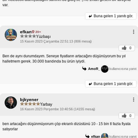
var.
Buna gelen
1 yanıtı gör.
efkan
20+
Yüzbaşı
15 Kasım 2023 Çarşamba 22:51:13 (806 mesaj)
0
Ben de aynı durumdayım. Seneye fiyatların artacağını düşünüyorum bu yıl
halletmem gerek. 30.000 bandında bu ürün iyiydi.
AmoR_
kullanıcısına yanıt
Buna gelen
1 yanıtı gör.
bjkyener
Yarbay
16 Kasım 2023 Perşembe 10:40:56 (14155 mesaj)
0
ben artacağını düşünmüyorum çöp ekranlı dizüstünü 10 - 15 bin tl fazla fiyata
satıyorlar
efkan
kullanıcısına yanıt