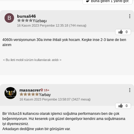
Buna gelen
1 yanıtı gör.
bursali46
B
Yüzbaşı
16 Kasım 2023 Perşembe 12:35:18 (744 mesaj)
0
4060lı versiyonunun 30a inme ihtiali yok hocam. Keşke inse 2-3 tane de ben
alırım
< Bu ileti mobil sürüm kullanılarak atıldı >
massacrer
15+
Yarbay
16 Kasım 2023 Perşembe 13:58:07 (3427 mesaj)
0
Bir Victus16 kullanıcısı olarak işlemci soğutma performansını ben de çok
beğenmiyorum. Hız keserek çok güzel dengeliyor kendini ama soğutmasına
iyi diyemezsiniz.
Arkadaşın dediğine yakın bir görüşüm var.