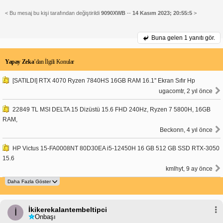
< Bu mesaj bu kişi tarafından değiştirildi
9090XWB
--
14 Kasım 2023; 20:55:5
>
Buna gelen
1 yanıtı gör.
Yapay Zeka
’dan İlgili Konular
[SATILDI] RTX 4070 Ryzen 7840HS 16GB RAM 16.1'' Ekran Sıfır Hp
ugacomtr, 2 yıl önce
22849 TL MSI DELTA 15 Dizüstü 15.6 FHD 240Hz, Ryzen 7 5800H, 16GB
RAM,
Beckonn, 4 yıl önce
HP Victus 15-FA0008NT 80D30EA i5-12450H 16 GB 512 GB SSD RTX-3050
15.6
kmlhyt, 9 ay önce
İkikerekalantembeltipci
İ
Onbaşı