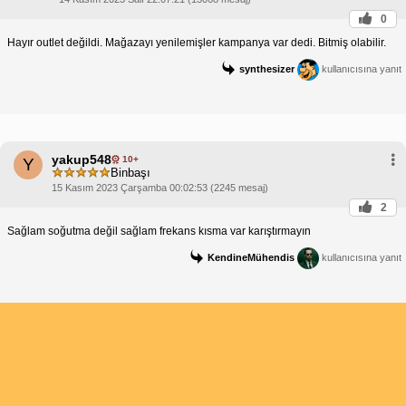
0
Hayır outlet değildi. Mağazayı yenilemişler kampanya var dedi. Bitmiş olabilir.
synthesizer
kullanıcısına yanıt
yakup548
10+
Y
Binbaşı
15 Kasım 2023 Çarşamba 00:02:53 (2245 mesaj)
2
Sağlam soğutma değil sağlam frekans kısma var karıştırmayın
KendineMühendis
kullanıcısına yanıt