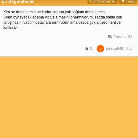
En Beğenilenler
Tüm Yorumları Aç
Tümü
Kim ne derse desin ne kadar sorunu yok sağlam derse desin,
Oyun oynayacak adama victus almasını önermiyorum, sağda solda çok 
tartışmasını yaptım detaylara girmiycem ama özetle çok alt segment ve 
kalitesiz.
Yoruma Git
4
y
yakup548
| 3 yıl