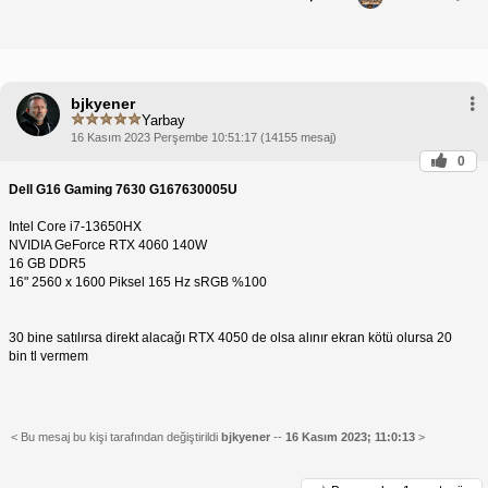
bjkyener
Yarbay
16 Kasım 2023 Perşembe 10:51:17 (14155 mesaj)
0
Dell G16 Gaming 7630 G167630005U
Intel Core i7-13650HX
NVIDIA GeForce RTX 4060 140W
16 GB DDR5
16" 2560 x 1600 Piksel 165 Hz sRGB %100
30 bine satılırsa direkt alacağı RTX 4050 de olsa alınır ekran kötü olursa 20
bin tl vermem
< Bu mesaj bu kişi tarafından değiştirildi
bjkyener
--
16 Kasım 2023; 11:0:13
>