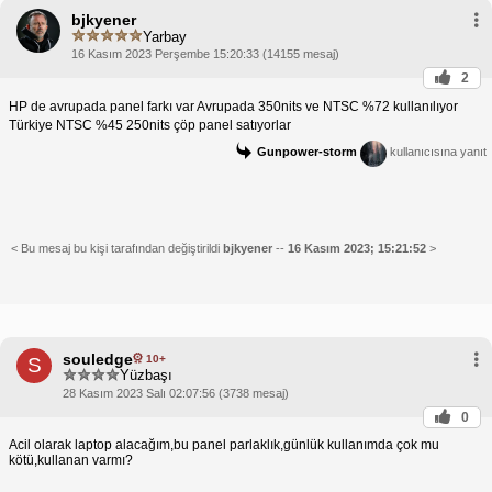
bjkyener
Yarbay
16 Kasım 2023 Perşembe 15:20:33 (14155 mesaj)
2
HP de avrupada panel farkı var Avrupada 350nits ve NTSC %72 kullanılıyor
Türkiye NTSC %45 250nits çöp panel satıyorlar
Gunpower-storm
kullanıcısına yanıt
< Bu mesaj bu kişi tarafından değiştirildi
bjkyener
--
16 Kasım 2023; 15:21:52
>
souledge
10+
S
Yüzbaşı
28 Kasım 2023 Salı 02:07:56 (3738 mesaj)
0
Acil olarak laptop alacağım,bu panel parlaklık,günlük kullanımda çok mu
kötü,kullanan varmı?