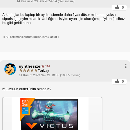
14 Kasım 2023 Salı 20:54:54 (326 mesaj)
0
Arkadaşlar bu laptop bir aydır listemde daha fiyatı düşer mi bunun yoksa
siparişi geçeyim mi artık. Üni öğrencisiyim oyun için alacağım pc’yi en fp cihaz
bu gibi geldi bana
< Bu ileti mobil sürüm kullanılarak atıldı >
synthesizer
15+
Yarbay
14 Kasım 2023 Salı 21:10:55 (10055 mesaj)
0
i5 13500h outlet ürün olmasın?