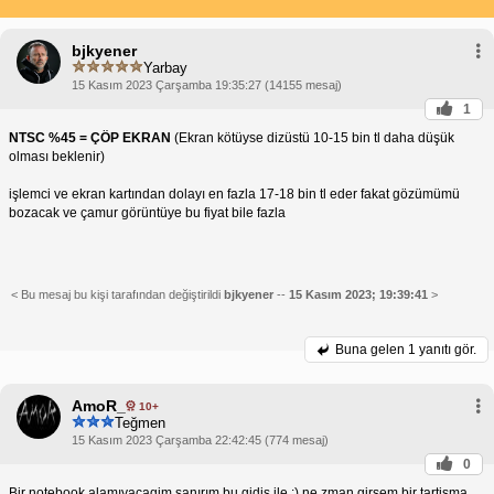
bjkyener
Yarbay
15 Kasım 2023 Çarşamba 19:35:27 (14155 mesaj)
1
NTSC %45 = ÇÖP EKRAN
(Ekran kötüyse dizüstü 10-15 bin tl daha düşük
olması beklenir)
işlemci ve ekran kartından dolayı en fazla 17-18 bin tl eder fakat gözümümü
bozacak ve çamur görüntüye bu fiyat bile fazla
< Bu mesaj bu kişi tarafından değiştirildi
bjkyener
--
15 Kasım 2023; 19:39:41
>
Buna gelen
1 yanıtı gör.
AmoR_
10+
Teğmen
15 Kasım 2023 Çarşamba 22:42:45 (774 mesaj)
0
Bir notebook alamıyacagim sanırım bu gidiş ile :) ne zman girsem bir tartişma