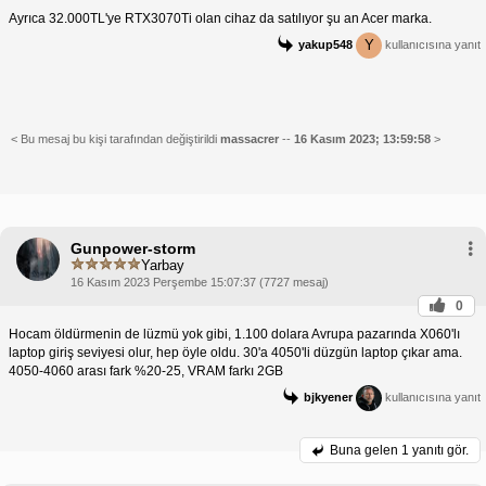
Ayrıca 32.000TL'ye RTX3070Ti olan cihaz da satılıyor şu an Acer marka.
Y
yakup548
kullanıcısına yanıt
< Bu mesaj bu kişi tarafından değiştirildi
massacrer
--
16 Kasım 2023; 13:59:58
>
Gunpower-storm
Yarbay
16 Kasım 2023 Perşembe 15:07:37 (7727 mesaj)
0
Hocam öldürmenin de lüzmü yok gibi, 1.100 dolara Avrupa pazarında X060'lı
laptop giriş seviyesi olur, hep öyle oldu. 30'a 4050'li düzgün laptop çıkar ama.
4050-4060 arası fark %20-25, VRAM farkı 2GB
bjkyener
kullanıcısına yanıt
Buna gelen
1 yanıtı gör.