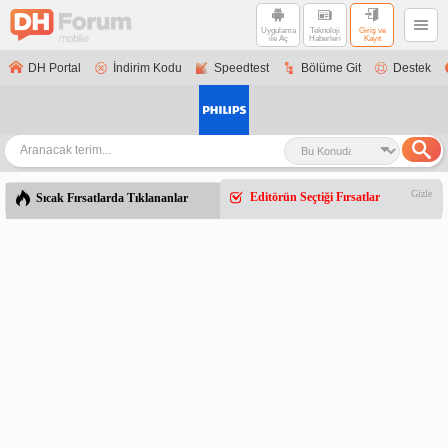
Uygulama
Teknoloji
Giriş ve
ile Aç
Haberleri
Kayıt
DH Portal
İndirim Kodu
Speedtest
Bölüme Git
Destek
Gizle
Editörün Seçtiği Fırsatlar
Sıcak Fırsatlarda Tıklananlar