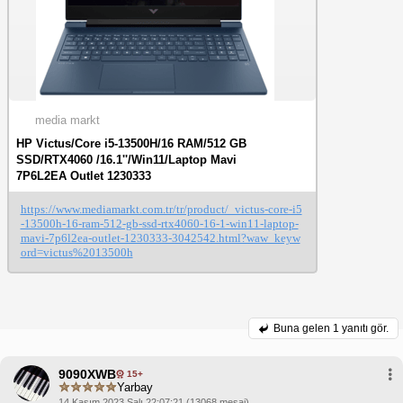
media markt
HP Victus/Core i5-13500H/16 RAM/512 GB
SSD/RTX4060 /16.1''/Win11/Laptop Mavi
7P6L2EA Outlet 1230333
https://www.mediamarkt.com.tr/tr/product/_victus-core-i5
-13500h-16-ram-512-gb-ssd-rtx4060-16-1-win11-laptop-
mavi-7p6l2ea-outlet-1230333-3042542.html?waw_keyw
ord=victus%2013500h
Buna gelen
1 yanıtı gör.
9090XWB
15+
Yarbay
14 Kasım 2023 Salı 22:07:21 (13068 mesaj)