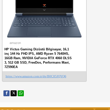
amazon
HP Victus Gaming Dizüstü Bilgisayar, 16,1
inç 144 Hz FHD IPS, AMD Ryzen 5 7640HS,
16GB Ram, NVIDIA GeForce RTX 4060 DLSS
3, 512 GB SSD, FreeDos, Performans Mavi,
7Z590EA
https://www.amazon.com.tr/dp/B0C85JQYQ6