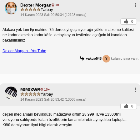
Dexter Morgan
10+
Yarbay
14 Kasım 2023 Salı 20:50:34 (12123 mesaj)
0
Alakası yok tam f/p makine. 75 dereceyi geçmiyor ağır yükte. malzeme kalitesi
ne kadar ekmek o kadar köfte. detaylı oyun testlerine aşağıda ki kanaldan
bakabilirsiniz
Dexter Morgan - YouTube
Y
yakup548
kullanıcısına yanıt
9090XWB
15+
Yarbay
14 Kasım 2023 Salı 20:53:42 (13068 mesaj)
0
geçen mediamark beylikdüzü mağazaya gittim 28.999 TL'ye 13500h'lı
versiyonu satılıyordu kalan özelliklerin tamamı birebir aynıydı bu laptopla.
Kötü demiyorum fiyat bilgi olarak vereyim.