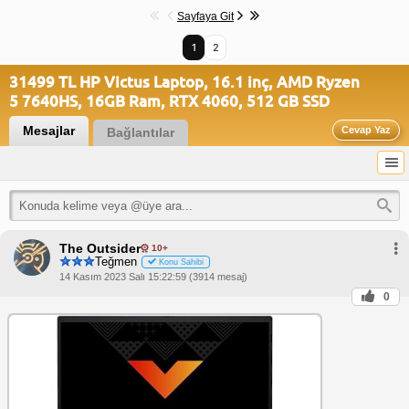
Sayfaya Git
1
2
31499 TL HP Victus Laptop, 16.1 inç, AMD Ryzen
5 7640HS, 16GB Ram, RTX 4060, 512 GB SSD
Mesajlar
Cevap Yaz
Bağlantılar
The Outsider
10+
Teğmen
Konu Sahibi
14 Kasım 2023 Salı 15:22:59 (3914 mesaj)
0