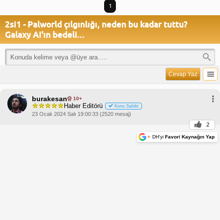
1
2si1 - Palworld çılgınlığı, neden bu kadar tuttu?
Galaxy AI'ın bedeli...
Cevap Yaz
burakesan
10+
Haber Editörü
Konu Sahibi
23 Ocak 2024 Salı 19:00:33 (2520 mesaj)
2
+
DH'yi
Favori Kaynağın Yap