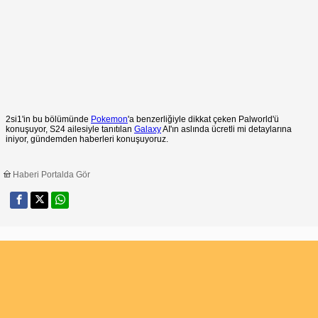
2si1'in bu bölümünde
Pokemon
'a benzerliğiyle dikkat çeken Palworld'ü
konuşuyor, S24 ailesiyle tanıtılan
Galaxy
AI'ın aslında ücretli mi detaylarına
iniyor, gündemden haberleri konuşuyoruz.
Haberi Portalda Gör