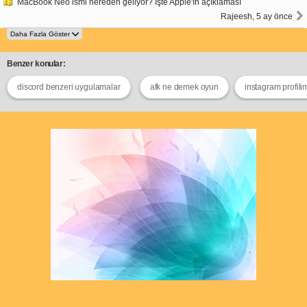
MacBook Neo ismi nereden geliyor? İşte Apple'ın açıklaması
Rajeesh, 5 ay önce
Benzer konular:
discord benzeri uygulamalar
afk ne demek oyun
instagram profili