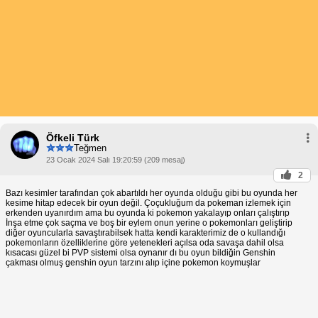
Öfkeli Türk
Teğmen
23 Ocak 2024 Salı 19:20:59 (209 mesaj)
2
Bazı kesimler tarafından çok abartıldı her oyunda olduğu gibi bu oyunda her
kesime hitap edecek bir oyun değil. Çoçukluğum da pokeman izlemek için
erkenden uyanırdım ama bu oyunda ki pokemon yakalayıp onları çalıştırıp
İnşa etme çok saçma ve boş bir eylem onun yerine o pokemonları geliştirip
diğer oyuncularla savaştırabilsek hatta kendi karakterimiz de o kullandığı
pokemonların özelliklerine göre yetenekleri açılsa oda savaşa dahil olsa
kısacası güzel bi PVP sistemi olsa oynanır dı bu oyun bildiğin Genshin
çakması olmuş genshin oyun tarzını alıp içine pokemon koymuşlar