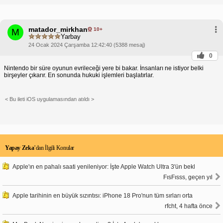
matador_mirkhan
10+
M
Yarbay
24 Ocak 2024 Çarşamba 12:42:40 (5388 mesaj)
0
Nintendo bir süre oyunun evrileceği yere bi bakar. İnsanları ne istiyor belki
birşeyler çıkarır. En sonunda hukuki işlemleri başlatırlar.
< Bu ileti iOS uygulamasından atıldı >
Yapay Zeka
’dan İlgili Konular
Apple'ın en pahalı saati yenileniyor: İşte Apple Watch Ultra 3'ün bekl
FısFısss, geçen yıl
Apple tarihinin en büyük sızıntısı: iPhone 18 Pro'nun tüm sırları orta
rfcht, 4 hafta önce