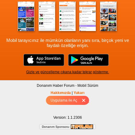
Mobil tarayıcınız ile mümkün olanların yanı sıra, birçok yeni ve
faydalı özelliğe erişin.
Gizle ve güncelleme çıkana kadar tekrar gösterme.
Donanım Haber Forum - Mobil Sürüm
Hakkımızda
|
Yukarı
Uygulama ile Aç
Tam sürüm için Tıklayınız
Version: 1.1.2306
Donanım Sponsoru: