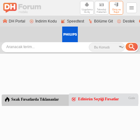
Uygulama
Teknoloji
Giriş ve
ile Aç
Haberleri
Kayıt
DH Portal
İndirim Kodu
Speedtest
Bölüme Git
Destek
Gizle
Editörün Seçtiği Fırsatlar
Sıcak Fırsatlarda Tıklananlar