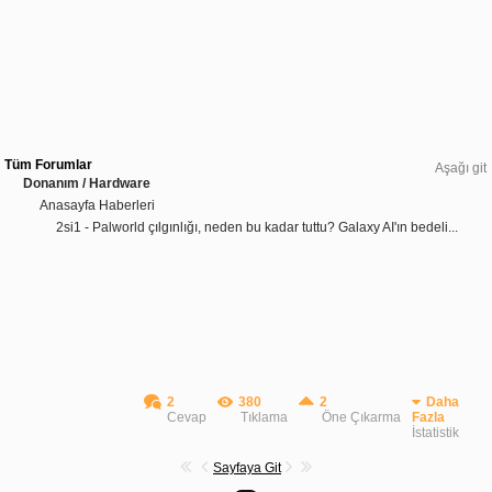
Tüm Forumlar
Aşağı git
Donanım / Hardware
Anasayfa Haberleri
2si1 - Palworld çılgınlığı, neden bu kadar tuttu? Galaxy AI'ın bedeli...
2
380
2
Daha
Cevap
Tıklama
Öne Çıkarma
Fazla
İstatistik
Sayfaya Git