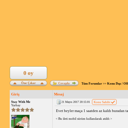
0 oy
Öne Çıkar
Cevapla
Tüm Forumlar
>>
Konu Dışı / Of
Giriş
Mesaj
Stay With Me
21 Mayıs 2017 20:15:01
Konu Sahibi
Yarbay
Evet beyler maça 1 saatden az kaldı buradan ta
< Bu ileti mobil sürüm kullanılarak atıldı >