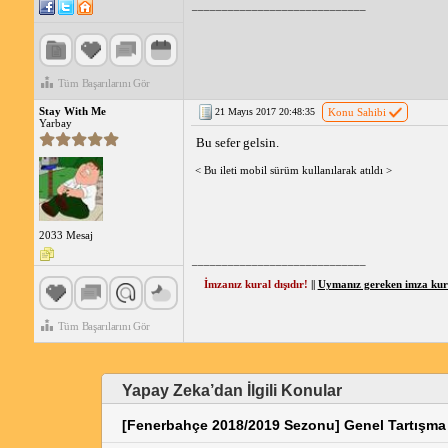
_____________________________
Tüm Başarılarını Gör
Stay With Me
21 Mayıs 2017 20:48:35
Konu Sahibi
Yarbay
Bu sefer gelsin.
< Bu ileti mobil sürüm kullanılarak atıldı >
2033 Mesaj
_____________________________
İmzanız kural dışıdır!
||
Uymanız gereken imza kural
Tüm Başarılarını Gör
Yapay Zeka’dan İlgili Konular
[Fenerbahçe 2018/2019 Sezonu] Genel Tartışma