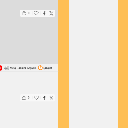
|
|
0
Mesaj Linkini Kopyala
Şikayet
|
|
0