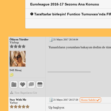
Euroleague 2016-17 Sezonu Ana Konusu
⚽ Taraftarlar birleşin! Funtico Turnuvası’nda 
Ölüyen Yürüler
21 Mayıs 2017 20:54:04
Yüzbaşı
Yunanlıların yorumlara bakayım dedim de tüm 
948 Mesaj
_____________________________
Tüm Başarılarını Gör
Stay With Me
21 Mayıs 2017 20:57:59
Konu Sahibi
Yarbay
Up başlıyor.