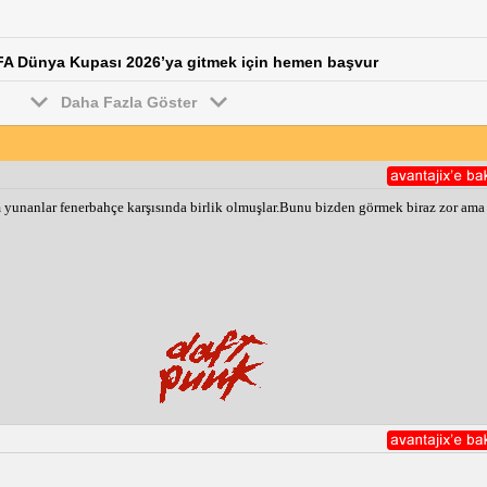
FIFA Dünya Kupası 2026’ya gitmek için hemen başvur
Daha Fazla Göster
yunanlar fenerbahçe karşısında birlik olmuşlar.Bunu bizden görmek biraz zor ama 