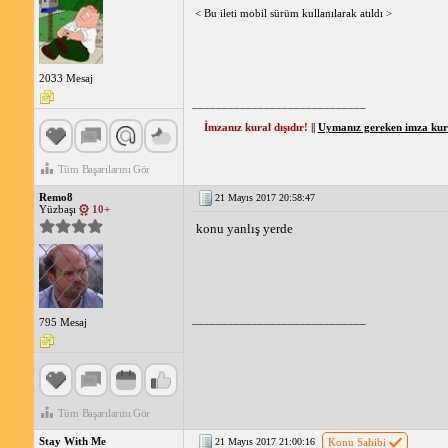
< Bu ileti mobil sürüm kullanılarak atıldı >
2033 Mesaj
_____________________________
İmzanız kural dışıdır!
||
Uymanız gereken imza kural
Tüm Başarılarını Gör
Remo8
21 Mayıs 2017 20:58:47
Yüzbaşı
10+
konu yanlış yerde
_____________________________
795 Mesaj
Tüm Başarılarını Gör
Stay With Me
21 Mayıs 2017 21:00:16
Konu Sahibi