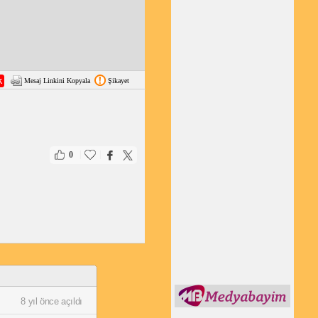
Mesaj Linkini Kopyala
Şikayet
|
|
0
8 yıl önce açıldı