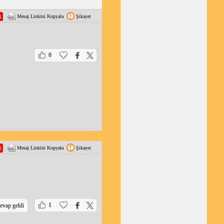
Mesaj Linkini Kopyala
Şikayet
|
|
0
Mesaj Linkini Kopyala
Şikayet
|
|
1
evap geldi