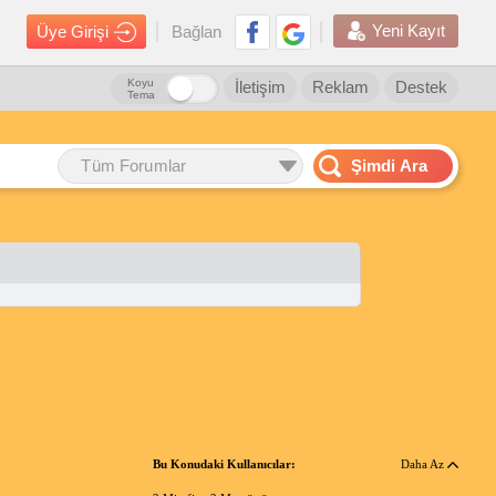
Yeni Kayıt
Üye Girişi
Bağlan
Koyu
İletişim
Reklam
Destek
Tema
Tüm Forumlar
Şimdi Ara
Bu Konudaki Kullanıcılar:
Daha Az