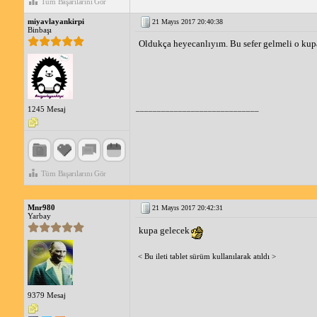
Tüm Başarılarını Gör
miyavlayankirpi
21 Mayıs 2017 20:40:38
Binbaşı
Oldukça heyecanlıyım. Bu sefer gelmeli o kup
_____________________________
1245 Mesaj
Tüm Başarılarını Gör
Mnr980
21 Mayıs 2017 20:42:31
Yarbay
kupa gelecek
< Bu ileti tablet sürüm kullanılarak atıldı >
9379 Mesaj