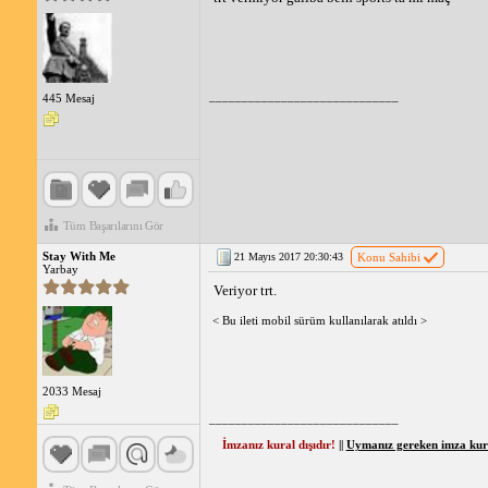
_____________________________
445 Mesaj
Tüm Başarılarını Gör
Stay With Me
21 Mayıs 2017 20:30:43
Konu Sahibi
Yarbay
Veriyor trt.
< Bu ileti mobil sürüm kullanılarak atıldı >
2033 Mesaj
_____________________________
İmzanız kural dışıdır!
||
Uymanız gereken imza kural