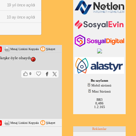
19 yıl önce açıldı
10 ay önce açıldı
Mesaj Linkini Kopyala
Şikayet
keşke öyle olsaydı
|
|
0
Bu sayfanın
Mobil sürümü
Mini Sürümü
BR3
0,486
1.2.165
Mesaj Linkini Kopyala
Şikayet
Reklamlar