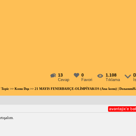
13
0
1.108
D
Cevap
Favori
Tıklama
İ
f Topic
>>
Konu Dışı
>> 21 MAYIS FENERBAHÇE-OLİMPİYAKOS (Ana konu) | DonanımHa
rtışalım.