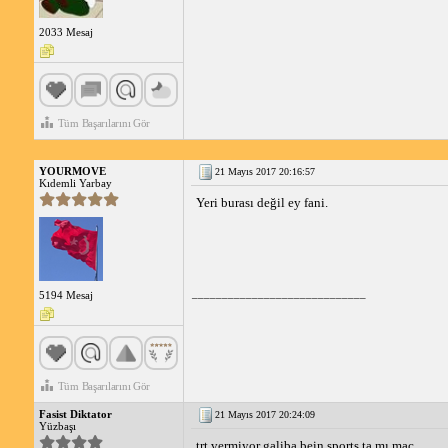
2033 Mesaj
Tüm Başarılarını Gör
YOURMOVE
21 Mayıs 2017 20:16:57
Kıdemli Yarbay
Yeri burası değil ey fani.
_____________________________
5194 Mesaj
Tüm Başarılarını Gör
Fasist Diktator
21 Mayıs 2017 20:24:09
Yüzbaşı
trt vermiyor galiba bein sports ta mı maç