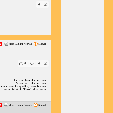
Mesaj Linkini Kopyala
Şikayet
|
|
0
Faniyim, fani olanı istemem.
Acizim, aciz olanı istemem.
hman’a teslim eyledim, başka istemem.
İsterim, fakat bir ölümsüz dost isterim.
Mesaj Linkini Kopyala
Şikayet