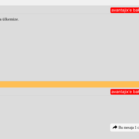
a ülkemize.
Bu mesaja 1 c