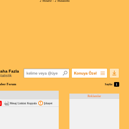
2 Misafir -
2 Masaüstü
aha Fazla
Konuya Özel
statistik
Favorilerime Ekle
ber Forum
Sayfa:
1
Konuyu Açandan
Reklamlar
Popüler Mesajlar
Mesaj Linkini Kopyala
Şikayet
Linkli Mesajlar
Yazdır
E-Posta Aboneliği
Konuyu Gizle