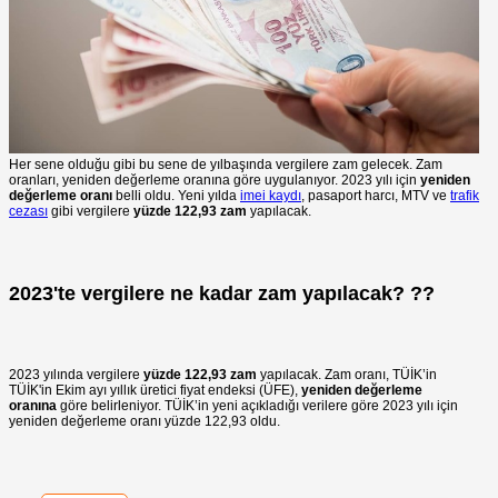
Her sene olduğu gibi bu sene de yılbaşında vergilere zam gelecek. Zam
oranları, yeniden değerleme oranına göre uygulanıyor. 2023 yılı için
yeniden
değerleme oranı
belli oldu. Yeni yılda
imei kaydı
, pasaport harcı, MTV ve
trafik
cezası
gibi vergilere
yüzde 122,93
zam
yapılacak.
2023'te vergilere ne kadar zam yapılacak? ??
2023 yılında vergilere
yüzde 122,93 zam
yapılacak. Zam oranı, TÜİK’in
TÜİK'in Ekim ayı yıllık üretici fiyat endeksi (ÜFE),
yeniden değerleme
oranına
göre belirleniyor. TÜİK’in yeni açıkladığı verilere göre 2023 yılı için
yeniden değerleme oranı yüzde 122,93 oldu.