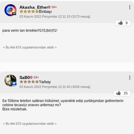
Akasha_Ether
10+
Binbaşı
03 Kasım 2022 Perşembe 12:11:10 (3173 mesaj)
9
para verin lan tırrekler!!1!!1(bir)!!1!
< Bu ileti iOS uygulamasından atıldı >
SaB0
15+
Yarbay
03 Kasım 2022 Perşembe 12:11:43 (4205 mesaj)
35
Ee 50bine telefon sattıran hökümet, uyanıklık edip yurtdışından getirenlerin
cebine tecavüz oranını arttırmaz mı?
Bize müstehak.
< Bu ileti iOS uygulamasından atıldı >