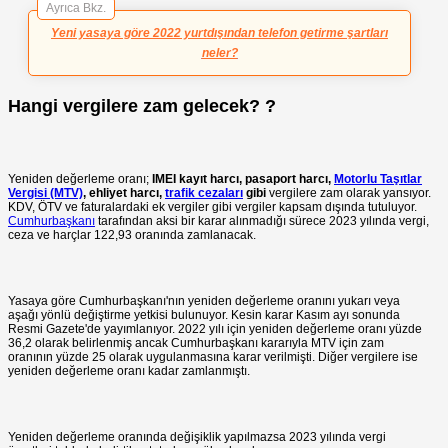
Ayrıca Bkz.
Yeni yasaya göre 2022 yurtdışından telefon getirme şartları
neler?
Hangi vergilere zam gelecek? ?
Yeniden değerleme oranı;
IMEI kayıt harcı, pasaport harcı,
Motorlu Taşıtlar
Vergisi (MTV)
, ehliyet harcı,
trafik cezaları
gibi
vergilere zam olarak yansıyor.
KDV, ÖTV ve faturalardaki ek vergiler gibi vergiler kapsam dışında tutuluyor.
Cumhurbaşkanı
tarafından aksi bir karar alınmadığı sürece 2023 yılında vergi,
ceza ve harçlar 122,93 oranında zamlanacak.
Yasaya göre Cumhurbaşkanı'nın yeniden değerleme oranını yukarı veya
aşağı yönlü değiştirme yetkisi bulunuyor. Kesin karar Kasım ayı sonunda
Resmi Gazete'de yayımlanıyor. 2022 yılı için yeniden değerleme oranı yüzde
36,2 olarak belirlenmiş ancak Cumhurbaşkanı kararıyla MTV için zam
oranının yüzde 25 olarak uygulanmasına karar verilmişti. Diğer vergilere ise
yeniden değerleme oranı kadar zamlanmıştı.
Yeniden değerleme oranında değişiklik yapılmazsa 2023 yılında vergi