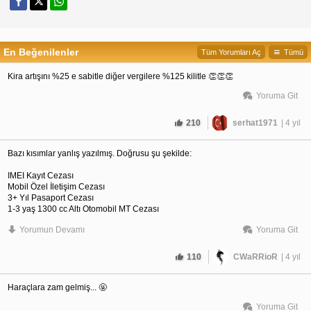
En Beğenilenler
Tüm Yorumları Aç
Tümü
Kira artışını %25 e sabitle diğer vergilere %125 kilitle 👏👏👏
Yoruma Git
210
serhat1971
| 4 yıl
Bazı kısımlar yanlış yazılmış. Doğrusu şu şekilde:
IMEI Kayıt Cezası
Mobil Özel İletişim Cezası
3+ Yıl Pasaport Cezası
1-3 yaş 1300 cc Altı Otomobil MT Cezası
B Sınıfı Ehliyet Cezası
Yorumun Devamı
Yoruma Git
110
CWaRRioR
| 4 yıl
Haraçlara zam gelmiş... 🤬
Yoruma Git