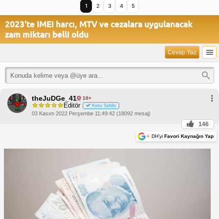
1
2
3
4
5
2023'te IMEI harcı, MTV ve cezalara uygulanacak
zam miktarı belli oldu
Cevap Yaz
theJuDGe_41
10+
Editör
Konu Sahibi
03 Kasım 2022 Perşembe 11:49:42 (18092 mesaj)
146
+
DH'yi
Favori Kaynağın Yap