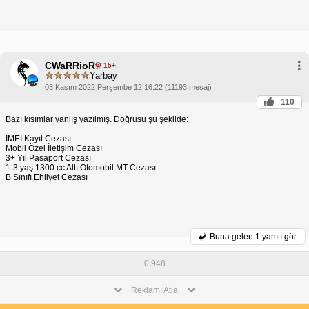
CWaRRioR
15+
Yarbay
03 Kasım 2022 Perşembe 12:16:22 (11193 mesaj)
110
Bazı kısımlar yanlış yazılmış. Doğrusu şu şekilde:
IMEI Kayıt Cezası
Mobil Özel İletişim Cezası
3+ Yıl Pasaport Cezası
1-3 yaş 1300 cc Altı Otomobil MT Cezası
B Sınıfı Ehliyet Cezası
Buna gelen
1 yanıtı gör.
0,948
Reklamı Atla