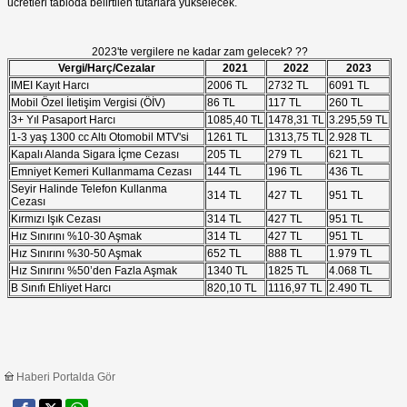
ücretleri tabloda belirtilen tutarlara yükselecek.
2023'te vergilere ne kadar zam gelecek? ??
Vergi/Harç/Cezalar
2021
2022
2023
IMEI Kayıt Harcı
2006 TL
2732 TL
6091 TL
Mobil Özel İletişim Vergisi (ÖİV)
86 TL
117 TL
260 TL
3+ Yıl Pasaport Harcı
1085,40 TL
1478,31 TL
3.295,59 TL
1-3 yaş 1300 cc Altı Otomobil MTV'si
1261 TL
1313,75 TL
2.928 TL
Kapalı Alanda Sigara İçme Cezası
205 TL
279 TL
621 TL
Emniyet Kemeri Kullanmama Cezası
144 TL
196 TL
436 TL
Seyir Halinde Telefon Kullanma
314 TL
427 TL
951 TL
Cezası
Kırmızı Işık Cezası
314 TL
427 TL
951 TL
Hız Sınırını %10-30 Aşmak
314 TL
427 TL
951 TL
Hız Sınırını %30-50 Aşmak
652 TL
888 TL
1.979 TL
Hız Sınırını %50’den Fazla Aşmak
1340 TL
1825 TL
4.068 TL
B Sınıfı Ehliyet Harcı
820,10 TL
1116,97 TL
2.490 TL
Haberi Portalda Gör