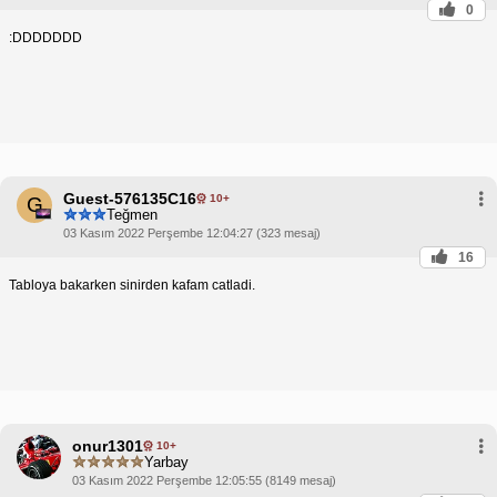
0
:DDDDDDD
Guest-576135C16
10+
G
Teğmen
03 Kasım 2022 Perşembe 12:04:27 (323 mesaj)
16
Tabloya bakarken sinirden kafam catladi.
onur1301
10+
Yarbay
03 Kasım 2022 Perşembe 12:05:55 (8149 mesaj)