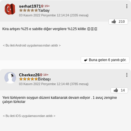
serhat1971
15+
Yarbay
03 Kasım 2022 Perşembe 12:14:24 (2335 mesaj)
210
Kira artışını %25 e sabitle diğer vergilere %125 kilitle 👏👏👏
< Bu ileti Android uygulamasından atıldı >
Buna gelen
6 yanıtı gör.
Cherkez26
10+
Binbaşı
03 Kasım 2022 Perşembe 12:14:48 (3785 mesaj)
14
Yeni türkiyenin soygun düzeni katlanarak devam ediyor . 1 avuç zengine
çalışın türkolar
< Bu ileti iOS uygulamasından atıldı >