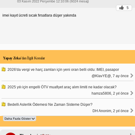
03 Kasım 2022 Perşembe 12:10:06 (6024 mesaj)
5
imei kayıt ücreti sıcak fırsatlara düşer yakında
Yapay Zeka
’dan İlgili Konular
2026'da vergi ve harç zamları için yeni oran belli oldu: IMEI, pasapor
@KlavYE@, 7 ay önce
2025 yılı için engelli ÖTV muafiyet araç alım limiti ne kadar olacak?
hamza5806, 2 yıl önce
Bedelli Aslerlik Ödemesi Ne Zaman Sisteme Düşer?
DH Anonim, 2 yıl önce