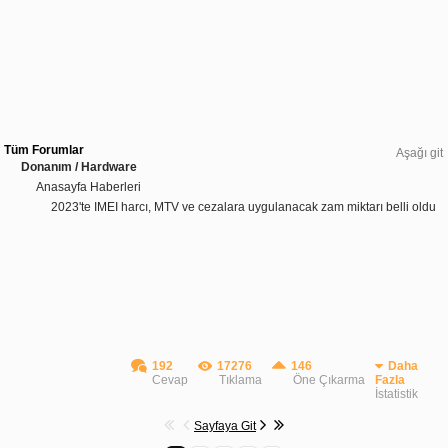
Tüm Forumlar
Aşağı git
Donanım / Hardware
Anasayfa Haberleri
2023'te IMEI harcı, MTV ve cezalara uygulanacak zam miktarı belli oldu
192
17276
146
Daha
Cevap
Tıklama
Öne Çıkarma
Fazla
İstatistik
Sayfaya Git