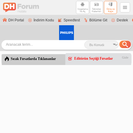
Uygulama
Teknoloji
Giriş ve
ile Aç
Haberleri
Kayıt
DH Portal
İndirim Kodu
Speedtest
Bölüme Git
Destek
Gizle
Editörün Seçtiği Fırsatlar
Sıcak Fırsatlarda Tıklananlar