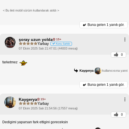
< Bu ileti mobil sürüm kullanılarak atıldı >
Buna gelen
1 yanıtı gör.
şoray uzun yolda
15+
Yarbay
Konu Sahibi
07 Ekim 2025 Salı 21:47:01 (44003 mesaj)
0
farketmez
Kaygerya
kullanıcısına yanıt
Buna gelen
1 yanıtı gör.
Kaygerya
15+
Yarbay
07 Ekim 2025 Salı 21:54:56 (17557 mesaj)
0
Dedigimi yaparsan fark ettigini goreceksin