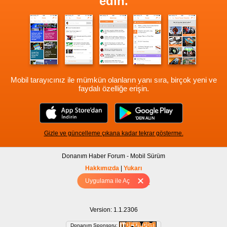
edin.
Mobil tarayıcınız ile mümkün olanların yanı sıra, birçok yeni ve
faydalı özelliğe erişin.
Gizle ve güncelleme çıkana kadar tekrar gösterme.
Donanım Haber Forum - Mobil Sürüm
Hakkımızda
|
Yukarı
Uygulama ile Aç
Tam sürüm için Tıklayınız
Version: 1.1.2306
Donanım Sponsoru: