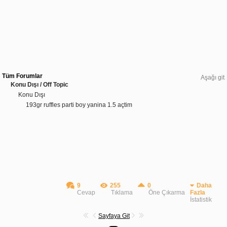
Tüm Forumlar
Aşağı git
Konu Dışı / Off Topic
Konu Dışı
193gr ruffles parti boy yanina 1.5 açtim
9
255
0
Daha
Cevap
Tıklama
Öne Çıkarma
Fazla
İstatistik
Sayfaya Git