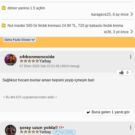
döner yanina 1.5 açtim
karagece25, 8 ay önce
Nut master 500 Gr fındık kreması 24.90 TL, 720 gr kakaolu fındık krema
ie36, 3 yıl önce
c4rbonmonoxide
Yarbay
07 Ekim 2025 Salı 22:01:06 (4914 mesaj)
0
Sağlıksız hocam bunlar aman hepsini yeyip içmeyin bari
< Bu ileti iOS uygulamasından atıldı >
Buna gelen
1 yanıtı gör.
şoray uzun yolda
15+
Yarbay
Konu Sahibi