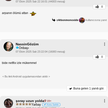
07 Ekim 2025 Salı 22:16:01 (44003 mesaj)
0
arpanın ölümü attan
c4rbonmonoxide
kullanıcısına yanıt
NassinGözüm
Onbaşı
07 Ekim 2025 Salı 23:22:04 (16083 mesaj)
0
bide netflix izle mükemmel
< Bu ileti Android uygulamasından atıldı >
Buna gelen
1 yanıtı gör.
şoray uzun yolda
15+
Yarbay
Konu Sahibi