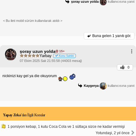
şoray uzun yolda
kullanıcısına yanıt
< Bu ileti mobil sürüm kullanılarak atıldı >
Buna gelen
1 yanıtı gör.
şoray uzun yolda
15+
Yarbay
Konu Sahibi
07 Ekim 2025 Salı 21:55:58 (44003 mesaj)
0
nickinizi kay gel ya die okuyorum
Kaygerya
kullanıcısına yanıt
Yapay Zeka
’dan İlgili Konular
1 porsiyon kebap, 1 kutu Coca Cola ve 1 sütlaça sizce ne kadar vermişi
Yotundaşi, 2 yıl önce