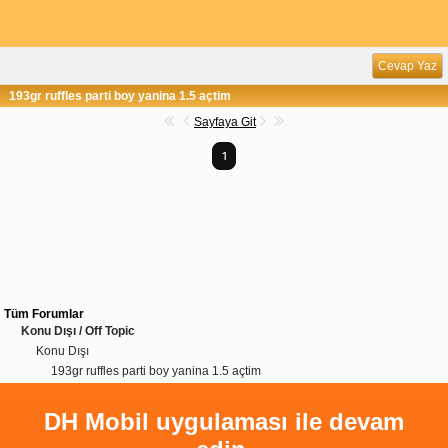
Cevap Yaz
193gr ruffles parti boy yanina 1.5 açtim
Sayfaya Git
1
Tüm Forumlar
Konu Dışı / Off Topic
Konu Dışı
193gr ruffles parti boy yanina 1.5 açtim
DH Mobil uygulaması ile devam