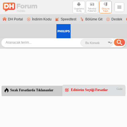
Uygulama
Teknoloji
Giriş ve
ile Aç
Haberleri
Kayıt
DH Portal
İndirim Kodu
Speedtest
Bölüme Git
Destek
Gizle
Editörün Seçtiği Fırsatlar
Sıcak Fırsatlarda Tıklananlar