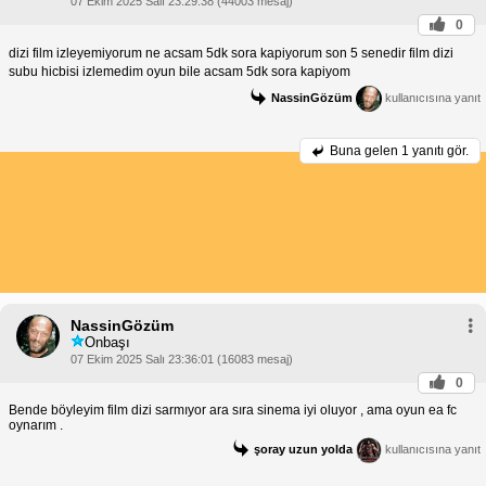
07 Ekim 2025 Salı 23:29:38 (44003 mesaj)
0
dizi film izleyemiyorum ne acsam 5dk sora kapiyorum son 5 senedir film dizi
subu hicbisi izlemedim oyun bile acsam 5dk sora kapiyom
NassinGözüm
kullanıcısına yanıt
Buna gelen
1 yanıtı gör.
NassinGözüm
Onbaşı
07 Ekim 2025 Salı 23:36:01 (16083 mesaj)
0
Bende böyleyim film dizi sarmıyor ara sıra sinema iyi oluyor , ama oyun ea fc
oynarım .
şoray uzun yolda
kullanıcısına yanıt