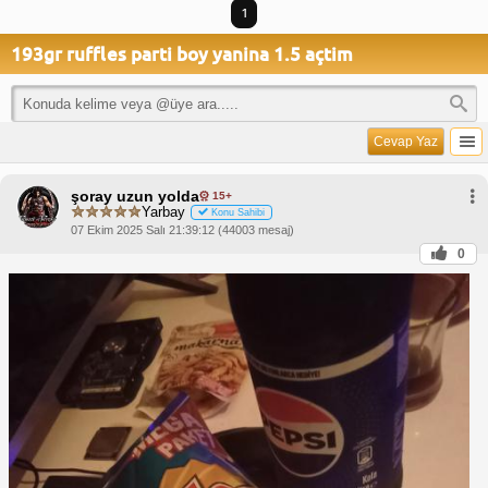
1
193gr ruffles parti boy yanina 1.5 açtim
Cevap Yaz
şoray uzun yolda
15+
Yarbay
Konu Sahibi
07 Ekim 2025 Salı 21:39:12 (44003 mesaj)
0