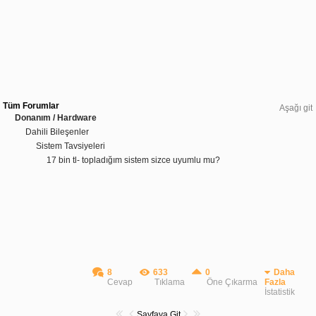
Tüm Forumlar
Aşağı git
Donanım / Hardware
Dahili Bileşenler
Sistem Tavsiyeleri
17 bin tl- topladığım sistem sizce uyumlu mu?
8
633
0
Daha
Cevap
Tıklama
Öne Çıkarma
Fazla
İstatistik
Sayfaya Git