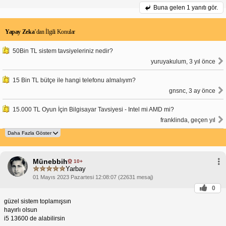
Buna gelen
1 yanıtı gör.
Yapay Zeka
’dan İlgili Konular
50Bin TL sistem tavsiyeleriniz nedir?
yuruyakulum, 3 yıl önce
15 Bin TL bütçe ile hangi telefonu almalıyım?
gnsnc, 3 ay önce
15.000 TL Oyun İçin Bilgisayar Tavsiyesi - Intel mi AMD mi?
franklinda, geçen yıl
Münebbih
10+
Yarbay
01 Mayıs 2023 Pazartesi 12:08:07 (22631 mesaj)
0
güzel sistem toplamışsın
hayırlı olsun
i5 13600 de alabilirsin