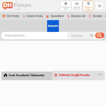
Uygulama
Teknoloji
Giriş ve
ile Aç
Haberleri
Kayıt
DH Portal
İndirim Kodu
Speedtest
Bölüme Git
Destek
Gizle
Editörün Seçtiği Fırsatlar
Sıcak Fırsatlarda Tıklananlar