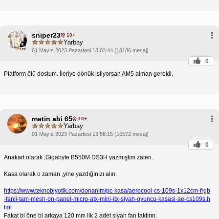
sniper23
10+
Yarbay
01 Mayıs 2023 Pazartesi 13:03:44 (18186 mesaj)
0
Platform ölü dostum. İleriye dönük istiyorsan AM5 alman gerekli.
metin abi 65
10+
Yarbay
01 Mayıs 2023 Pazartesi 13:58:15 (16572 mesaj)
0
Anakart olarak ,Gigabyte B550M DS3H yazmıştım zaten.
Kasa olarak o zaman ,yine yazdığınızı alın.
https://www.teknobiyotik.com/donanim/pc-kasa/aerocool-cs-109s-1x12cm-frgb
-fanli-tam-mesh-on-panel-micro-atx-mini-itx-siyah-oyuncu-kasasi-ae-cs109s.h
tml
Fakat bi öne bi arkaya 120 mm lik 2 adet siyah fan taktırın.