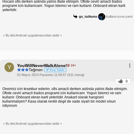
Hocam ofis derken aslinda yalnis ifade etmişim. Ofiste ceviri amacli trados
programi icin kullanicam. Yogun Islemci ve ram kullanir. Onboard ekran karti
yeterlidir.
gs_tutkunu
kullanıcısına yanıt
< Bu ileti Android uygulamasından atıldı >
YouWillNeverWalkAlone!
10+
Y
Teğmen
Konu Sahibi
01 Mayıs 2023 Pazartesi 11:09:57 (511 mesaj)
0
Oneriniz icin tesekkur ederim. ofis amacli derken aslinda yalnis ifade etmişim.
Ofiste ceviri amacli trados programi icin kullanicam. Yogun Islemci ve ram
kullanir. Onboard ekran karti yeterlidir. Anakart olarak hangisini
kullanmaliyim? Kasa olarak renkli degil de sade siyah bir model olsun
istiyorum
< Bu ileti Android uygulamasından atıldı >