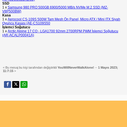
SSD
1 x
Samsung 980 PRO 500GB 6900/5000 MB/s NVMe M.2 SSD (MZ-
V8P500BW)
Kasa
1 x
Aerocool CS-109S 500W Tam Mesh Ön Panel, Micro ATX / Mini ITX Siyah
Oyuncu Kasası (AE-CS109S50
İşlemci Soğutucu
1 x
Arctic Alpine 17 CO - LGA1700 92mm 2700RPM PWM İşlemci Soğutucu
(AR-ACALP00041A)
< Bu mesaj bu kişi tarafından değiştirildi
YouWillNeverWalkAlone!
--
1 Mayıs 2023;
11:7:15
>