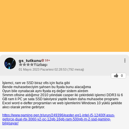
gs_tutkunu
10+
Yüzbaşı
01 Mayıs 2023 Pazartesi 02:28:53 (792 mesaj)
0
İşlemci, ram ve SSD biraz ofis için fazla gibi
Bende muhasebeciyim şahsen bu fiyata bunu alacağıma
Oyun bile oynatacak aynı fiyata eş değer sistem alırdım
Smmm ofisine aldığımız 2010 yılındaki casper iki çekirdekli işlemci DDR3 lü 6
GB ram li PC ye sata SSD takviyesi yaptık halen daha muhasebe programı
Excel word e-defter programları ve web işlemlerini Windows 10 yüklü şekilde
akıcı olarak yerine getiriyor.
https://www.gaming.gen.tr/urun/249396/easter-eg1-intel-i5-12400f-asus-
geforce-dual-rtx-3060-v2-oc-12gb-16gb-ram-500gb-m-2-ssd-gaming-
bilgisayar/