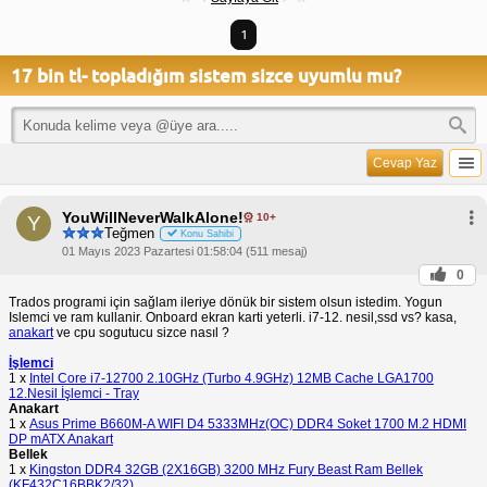
1
17 bin tl- topladığım sistem sizce uyumlu mu?
Cevap Yaz
YouWillNeverWalkAlone!
10+
Y
Teğmen
Konu Sahibi
01 Mayıs 2023 Pazartesi 01:58:04 (511 mesaj)
0
Trados programi için sağlam ileriye dönük bir sistem olsun istedim. Yogun
Islemci ve ram kullanir. Onboard ekran karti yeterli. i7-12. nesil,ssd vs? kasa,
anakart
ve cpu sogutucu sizce nasıl ?
İşlemci
1 x
Intel Core i7-12700 2.10GHz (Turbo 4.9GHz) 12MB Cache LGA1700
12.Nesil İşlemci - Tray
Anakart
1 x
Asus Prime B660M-A WIFI D4 5333MHz(OC) DDR4 Soket 1700 M.2 HDMI
DP mATX Anakart
Bellek
1 x
Kingston DDR4 32GB (2X16GB) 3200 MHz Fury Beast Ram Bellek
(KF432C16BBK2/32)