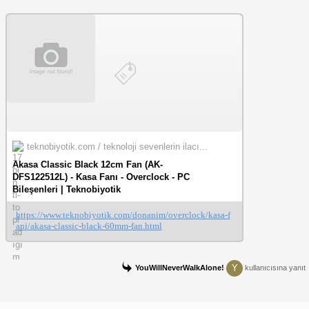
teknobiyotik.com / teknoloji sevenlerin ilacı...
Akasa Classic Black 12cm Fan (AK-
DFS122512L) - Kasa Fanı - Overclock - PC
Bileşenleri | Teknobiyotik
https://www.teknobiyotik.com/donanim/overclock/kasa-f
ani/akasa-classic-black-60mm-fan.html
Y
YouWillNeverWalkAlone!
kullanıcısına yanıt