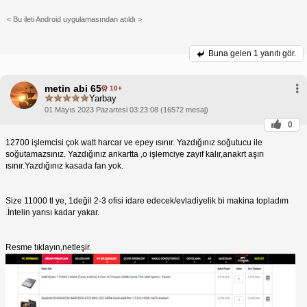
< Bu ileti Android uygulamasından atıldı >
Buna gelen
1 yanıtı gör.
metin abi 65
10+
Yarbay
01 Mayıs 2023 Pazartesi 03:23:08 (16572 mesaj)
0
12700 işlemcisi çok watt harcar ve epey ısınır. Yazdığınız soğutucu ile
soğutamazsınız. Yazdığınız ankartta ,o işlemciye zayıf kalır,anakrt aşırı
ısınır.Yazdığınız kasada fan yok.
Size 11000 tl ye, 1değil 2-3 ofisi idare edecek/evladiyelik bi makina topladım
.İntelin yarısı kadar yakar.
Resme tıklayın,netleşir.