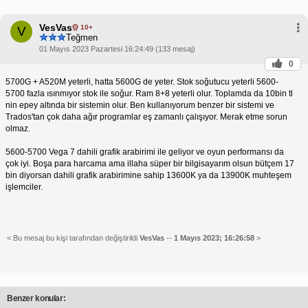
VesVas
10+
V
Teğmen
01 Mayıs 2023 Pazartesi 16:24:49 (133 mesaj)
0
5700G + A520M yeterli, hatta 5600G de yeter. Stok soğutucu yeterli 5600-
5700 fazla ısınmıyor stok ile soğur. Ram 8+8 yeterli olur. Toplamda da 10bin tl
nin epey altında bir sistemin olur. Ben kullanıyorum benzer bir sistemi ve
Trados'tan çok daha ağır programlar eş zamanlı çalışıyor. Merak etme sorun
olmaz.
5600-5700 Vega 7 dahili grafik arabirimi ile geliyor ve oyun performansı da
çok iyi. Boşa para harcama ama illaha süper bir bilgisayarım olsun bütçem 17
bin diyorsan dahili grafik arabirimine sahip 13600K ya da 13900K muhteşem
işlemciler.
< Bu mesaj bu kişi tarafından değiştirildi
VesVas
--
1 Mayıs 2023; 16:26:58
>
Benzer konular: