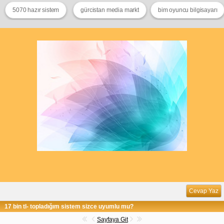
5070 hazır sistem
gürcistan media markt
bim oyuncu bilgisayarı
Cevap Yaz
17 bin tl- topladığım sistem sizce uyumlu mu?
Sayfaya Git