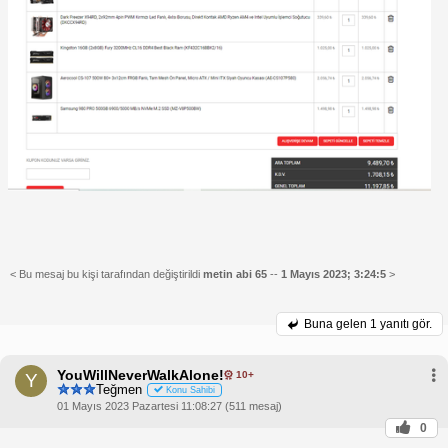
< Bu mesaj bu kişi tarafından değiştirildi
metin abi 65
--
1 Mayıs 2023; 3:24:5
>
Buna gelen
1 yanıtı gör.
YouWillNeverWalkAlone!
10+
Y
Teğmen
Konu Sahibi
01 Mayıs 2023 Pazartesi 11:08:27 (511 mesaj)
0