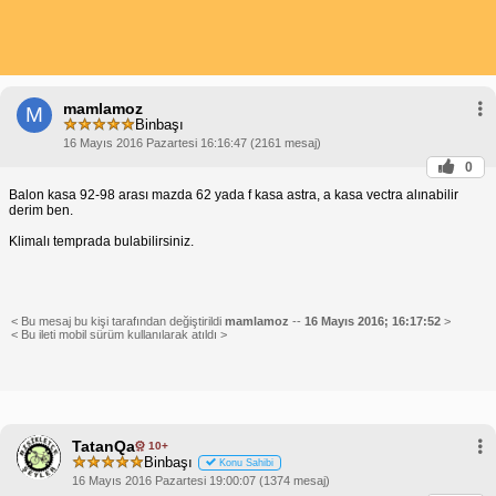
mamlamoz
M
Binbaşı
16 Mayıs 2016 Pazartesi 16:16:47 (2161 mesaj)
0
Balon kasa 92-98 arası mazda 62 yada f kasa astra, a kasa vectra alınabilir
derim ben.
Klimalı temprada bulabilirsiniz.
< Bu mesaj bu kişi tarafından değiştirildi
mamlamoz
--
16 Mayıs 2016; 16:17:52
>
< Bu ileti mobil sürüm kullanılarak atıldı >
TatanQa
10+
Binbaşı
Konu Sahibi
16 Mayıs 2016 Pazartesi 19:00:07 (1374 mesaj)