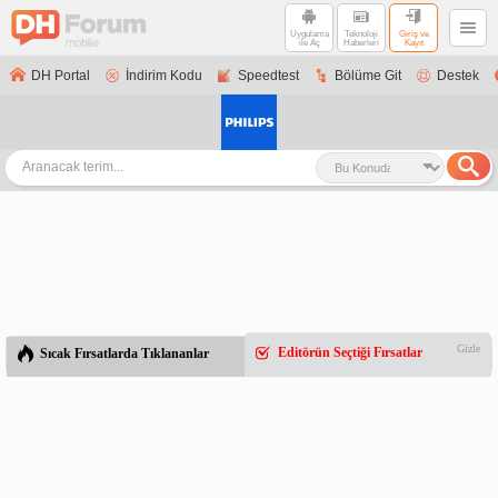
Uygulama
Teknoloji
Giriş ve
ile Aç
Haberleri
Kayıt
DH Portal
İndirim Kodu
Speedtest
Bölüme Git
Destek
Gizle
Editörün Seçtiği Fırsatlar
Sıcak Fırsatlarda Tıklananlar