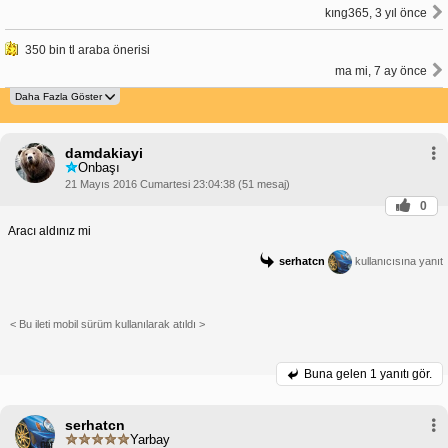
kıng365, 3 yıl önce
350 bin tl araba önerisi
ma mi, 7 ay önce
damdakiayi
Onbaşı
21 Mayıs 2016 Cumartesi 23:04:38 (51 mesaj)
0
Aracı aldınız mi
serhatcn
kullanıcısına yanıt
< Bu ileti mobil sürüm kullanılarak atıldı >
Buna gelen
1 yanıtı gör.
serhatcn
Yarbay