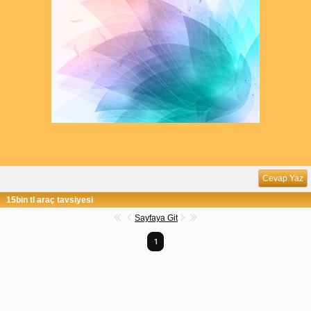
Cevap Yaz
15bin tl araç tavsiyesi
Sayfaya Git
1