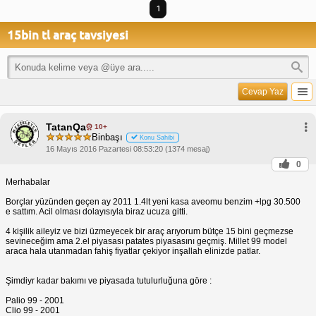
1
15bin tl araç tavsiyesi
Cevap Yaz
TatanQa
10+
Binbaşı
Konu Sahibi
16 Mayıs 2016 Pazartesi 08:53:20 (1374 mesaj)
0
Merhabalar
Borçlar yüzünden geçen ay 2011 1.4lt yeni kasa aveomu benzim +lpg 30.500
e sattım. Acil olması dolayısıyla biraz ucuza gitti.
4 kişilik aileyiz ve bizi üzmeyecek bir araç arıyorum bütçe 15 bini geçmezse
sevineceğim ama 2.el piyasası patates piyasasını geçmiş. Millet 99 model
araca hala utanmadan fahiş fiyatlar çekiyor inşallah elinizde patlar.
Şimdiyr kadar bakımı ve piyasada tutulurluğuna göre :
Palio 99 - 2001
Clio 99 - 2001