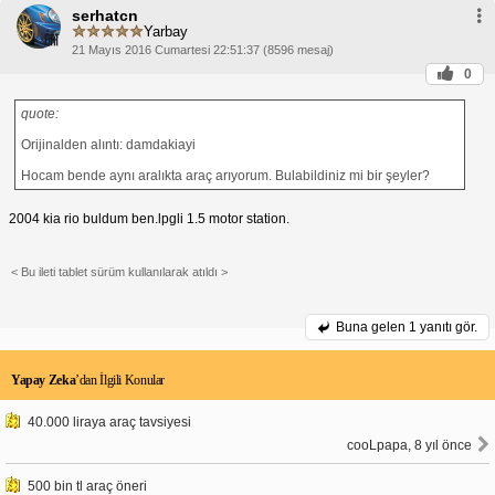
serhatcn
Yarbay
21 Mayıs 2016 Cumartesi 22:51:37 (8596 mesaj)
0
quote:
Orijinalden alıntı: damdakiayi
Hocam bende aynı aralıkta araç arıyorum. Bulabildiniz mi bir şeyler?
2004 kia rio buldum ben.lpgli 1.5 motor station.
< Bu ileti tablet sürüm kullanılarak atıldı >
Buna gelen
1 yanıtı gör.
Yapay Zeka
’dan İlgili Konular
40.000 liraya araç tavsiyesi
cooLpapa, 8 yıl önce
500 bin tl araç öneri