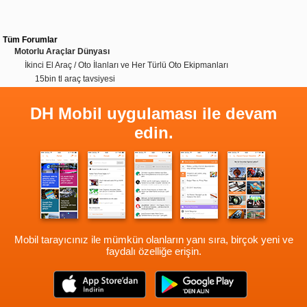
Tüm Forumlar
Motorlu Araçlar Dünyası
İkinci El Araç / Oto İlanları ve Her Türlü Oto Ekipmanları
15bin tl araç tavsiyesi
DH Mobil uygulaması ile devam
edin.
Mobil tarayıcınız ile mümkün olanların yanı sıra, birçok yeni ve
faydalı özelliğe erişin.