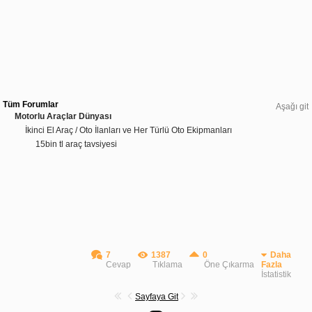
Tüm Forumlar
Aşağı git
Motorlu Araçlar Dünyası
İkinci El Araç / Oto İlanları ve Her Türlü Oto Ekipmanları
15bin tl araç tavsiyesi
7
1387
0
Daha
Cevap
Tıklama
Öne Çıkarma
Fazla
İstatistik
Sayfaya Git