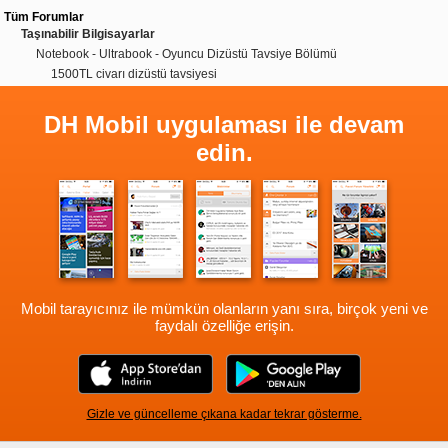
Tüm Forumlar
Taşınabilir Bilgisayarlar
Notebook - Ultrabook - Oyuncu Dizüstü Tavsiye Bölümü
1500TL civarı dizüstü tavsiyesi
DH Mobil uygulaması ile devam
edin.
Mobil tarayıcınız ile mümkün olanların yanı sıra, birçok yeni ve
faydalı özelliğe erişin.
Gizle ve güncelleme çıkana kadar tekrar gösterme.