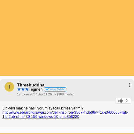
Threebuddha
T
Teğmen
Konu Sahibi
17 Ekim 2017 Salı 11:29:37 (168 mesaj)
0
Linkteki makine nasıl yorumlayacak kimse var mı?
http://www.ebrarbilgisayar.com/dell-inspiron-3567-fhdb06w41c-i3-6006u-4gb-
1tb-2gb-r5-m430-156-windows-10-pmu358220