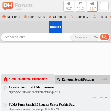
Uygulama
Teknoloji
Giriş ve
ile Aç
Haberleri
Kayıt
DH Portal
İndirim Kodu
Speedtest
Bölüme Git
Destek
Sıcak Fırsatlarda Tıklananlar
Gizle
Editörün Seçtiği Fırsatlar
Amazon.com.tr: 3 al 2 öde promosyon
https://www.amazon.com.tr/promotion/psp/A1...
6 sa. önce
PUMA Puma Smash 3.0 Etiqueta Unisex Yetişkin Sp...
https://www.amazon.com.tr/dp/B0F638G8VH