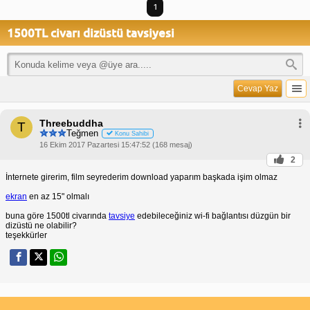
1
1500TL civarı dizüstü tavsiyesi
Cevap Yaz
Threebuddha
T
Teğmen
Konu Sahibi
16 Ekim 2017 Pazartesi 15:47:52 (168 mesaj)
2
İnternete girerim, film seyrederim download yaparım başkada işim olmaz
ekran
en az 15" olmalı
buna göre 1500tl civarında
tavsiye
edebileceğiniz wi-fi bağlantısı düzgün bir
dizüstü ne olabilir?
teşekkürler