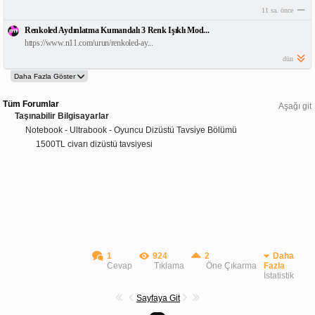
11 sa. önce
Renkoled Aydınlatma Kumandalı 3 Renk Işıklı Mod...
https://www.n11.com/urun/renkoled-ay...
dün
Tüm Forumlar
Aşağı git
Taşınabilir Bilgisayarlar
Notebook - Ultrabook - Oyuncu Dizüstü Tavsiye Bölümü
1500TL civarı dizüstü tavsiyesi
1
924
2
Daha
Cevap
Tıklama
Öne Çıkarma
Fazla
İstatistik
Sayfaya Git