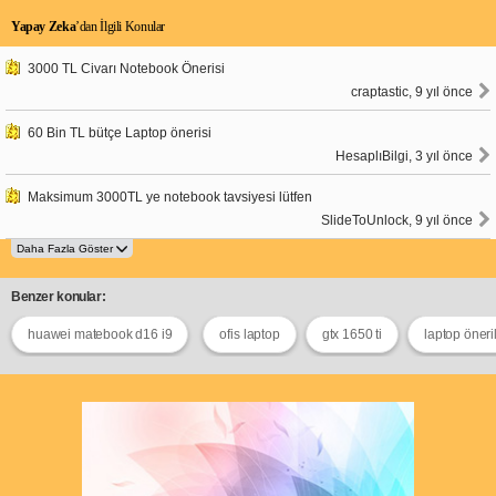
Yapay Zeka
’dan İlgili Konular
3000 TL Civarı Notebook Önerisi
craptastic, 9 yıl önce
60 Bin TL bütçe Laptop önerisi
HesaplıBilgi, 3 yıl önce
Maksimum 3000TL ye notebook tavsiyesi lütfen
SlideToUnlock, 9 yıl önce
Benzer konular:
huawei matebook d16 i9
ofis laptop
gtx 1650 ti
laptop öneri