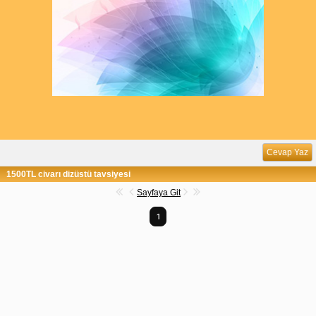
Cevap Yaz
1500TL civarı dizüstü tavsiyesi
Sayfaya Git
1