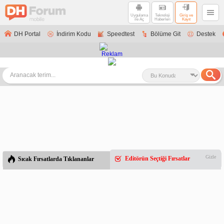
Uygulama
Teknoloji
Giriş ve
ile Aç
Haberleri
Kayıt
DH Portal
İndirim Kodu
Speedtest
Bölüme Git
Destek
Gizle
Editörün Seçtiği Fırsatlar
Sıcak Fırsatlarda Tıklananlar