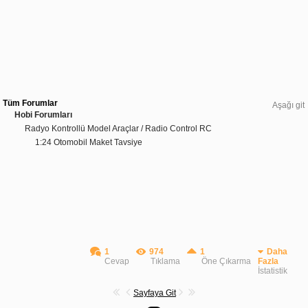
Tüm Forumlar
Aşağı git
Hobi Forumları
Radyo Kontrollü Model Araçlar / Radio Control RC
1:24 Otomobil Maket Tavsiye
1
974
1
Daha
Cevap
Tıklama
Öne Çıkarma
Fazla
İstatistik
Sayfaya Git