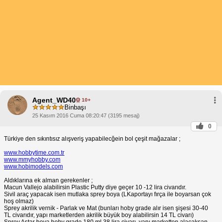
Agent_WD40
10+
Binbaşı
25 Kasım 2016 Cuma 08:20:47 (3195 mesaj)
0
Türkiye den sıkıntısız alışveriş yapabilecğein bol çeşit mağazalar ;
www.hobbytime.com.tr
www.mmyhobby.com
www.hobimodels.com
Aldıklarına ek alman gerekenler ;
Macun Vallejo alabilirsin Plastic Putty diye geçer 10 -12 lira civarıdır.
Sivil araç yapacak isen mutlaka sprey boya (LKaportayı fırça ile boyarsan çok
hoş olmaz)
Sprey akrilik vernik - Parlak ve Mat (bunları hoby grade alır isen şişesi 30-40
TL civarıdır, yapı marketlerden akrilik büyük boy alabilirsin 14 TL civarı)
Sprey Astar boya hoby grade 180 ml 38 lira civarı, yapı marketten alacaksan