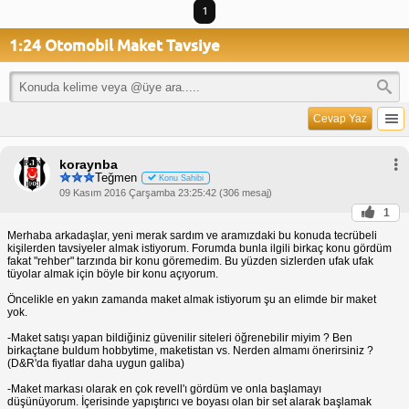
1
1:24 Otomobil Maket Tavsiye
Cevap Yaz
koraynba
Teğmen
Konu Sahibi
09 Kasım 2016 Çarşamba 23:25:42 (306 mesaj)
1
Merhaba arkadaşlar, yeni merak sardım ve aramızdaki bu konuda tecrübeli
kişilerden tavsiyeler almak istiyorum. Forumda bunla ilgili birkaç konu gördüm
fakat "rehber" tarzında bir konu göremedim. Bu yüzden sizlerden ufak ufak
tüyolar almak için böyle bir konu açıyorum.
Öncelikle en yakın zamanda maket almak istiyorum şu an elimde bir maket
yok.
-Maket satışı yapan bildiğiniz güvenilir siteleri öğrenebilir miyim ? Ben
birkaçtane buldum hobbytime, maketistan vs. Nerden almamı önerirsiniz ?
(D&R'da fiyatlar daha uygun galiba)
-Maket markası olarak en çok revell'ı gördüm ve onla başlamayı
düşünüyorum. İçerisinde yapıştırıcı ve boyası olan bir set alarak başlamak