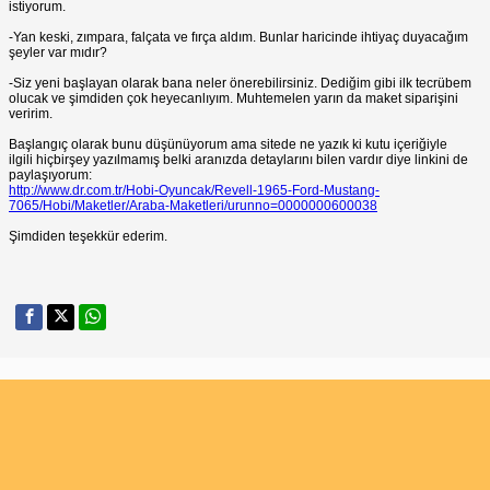
istiyorum.
-Yan keski, zımpara, falçata ve fırça aldım. Bunlar haricinde ihtiyaç duyacağım
şeyler var mıdır?
-Siz yeni başlayan olarak bana neler önerebilirsiniz. Dediğim gibi ilk tecrübem
olucak ve şimdiden çok heyecanlıyım. Muhtemelen yarın da maket siparişini
veririm.
Başlangıç olarak bunu düşünüyorum ama sitede ne yazık ki kutu içeriğiyle
ilgili hiçbirşey yazılmamış belki aranızda detaylarını bilen vardır diye linkini de
paylaşıyorum:
http://www.dr.com.tr/Hobi-Oyuncak/Revell-1965-Ford-Mustang-
7065/Hobi/Maketler/Araba-Maketleri/urunno=0000000600038
Şimdiden teşekkür ederim.