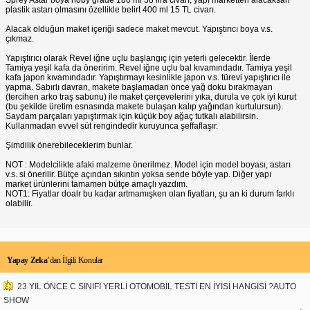
plastik astarı olmasını özellikle belirt 400 ml 15 TL civarı.
Alacak olduğun maket içeriği sadece maket mevcut. Yapıştırıcı boya v.s.
çıkmaz.
Yapıştırıcı olarak Revel iğne uçlu başlangıç için yeterli gelecektir. İlerde
Tamiya yeşil kafa da öneririm. Revel iğne uçlu bal kıvamındadır. Tamiya yeşil
kafa japon kıvamındadır. Yapıştırmayı kesinlikle japon v.s. türevi yapıştırıcı ile
yapma. Sabırlı davran, makete başlamadan önce yağ doku bırakmayan
(tercihen arko traş sabunu) ile maket çerçevelerini yıka, durula ve çok iyi kurut
(bu şekilde üretim esnasında makete bulaşan kalıp yağından kurtulursun).
Saydam parçaları yapıştırmak için küçük boy ağaç tutkalı alabilirsin.
Kullanmadan evvel süt rengindedir kuruyunca şeffaflaşır.
Şimdilik önerebileceklerim bunlar.
NOT : Modelcilikte afaki malzeme önerilmez. Model için model boyası, astarı
v.s. si önerilir. Bütçe açından sıkıntın yoksa sende böyle yap. Diğer yapı
market ürünlerini tamamen bütçe amaçlı yazdım.
NOT1: Fiyatlar doalr bu kadar artmamışken olan fiyatları, şu an ki durum farklı
olabilir.
Yapay Zeka
’dan İlgili Konular
23 YIL ÖNCE C SINIFI YERLİ OTOMOBİL TESTİ EN İYİSİ HANGİSİ ?AUTO
SHOW