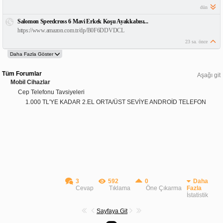
dün
Salomon Speedcross 6 Mavi Erkek Koşu Ayakkabısı...
https://www.amazon.com.tr/dp/B0F6DDVDCL
23 sa. önce
Tüm Forumlar
Aşağı git
Mobil Cihazlar
Cep Telefonu Tavsiyeleri
1.000 TL'YE KADAR 2.EL ORTA/ÜST SEVİYE ANDROİD TELEFON
3
592
0
Daha
Cevap
Tıklama
Öne Çıkarma
Fazla
İstatistik
Sayfaya Git