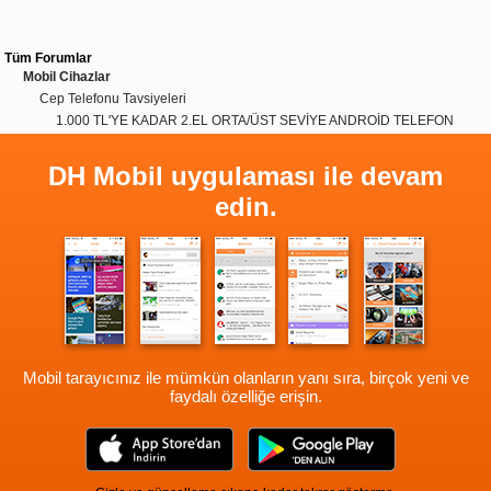
Tüm Forumlar
Mobil Cihazlar
Cep Telefonu Tavsiyeleri
1.000 TL'YE KADAR 2.EL ORTA/ÜST SEVİYE ANDROİD TELEFON
DH Mobil uygulaması ile devam
edin.
Mobil tarayıcınız ile mümkün olanların yanı sıra, birçok yeni ve
faydalı özelliğe erişin.