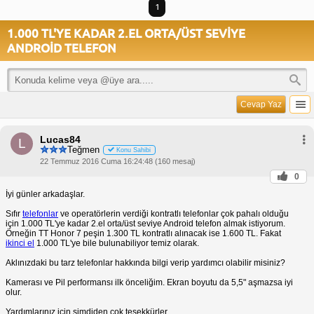
1
1.000 TL'YE KADAR 2.EL ORTA/ÜST SEVİYE
ANDROİD TELEFON
Cevap Yaz
Lucas84
L
Teğmen
Konu Sahibi
22 Temmuz 2016 Cuma 16:24:48 (160 mesaj)
0
İyi günler arkadaşlar.
Sıfır
telefonlar
ve operatörlerin verdiği kontratlı telefonlar çok pahalı olduğu
için 1.000 TL'ye kadar 2.el orta/üst seviye Android telefon almak istiyorum.
Örneğin TT Honor 7 peşin 1.300 TL kontratlı alınacak ise 1.600 TL. Fakat
ikinci el
1.000 TL'ye bile bulunabiliyor temiz olarak.
Aklınızdaki bu tarz telefonlar hakkında bilgi verip yardımcı olabilir misiniz?
Kamerası ve Pil performansı ilk önceliğim. Ekran boyutu da 5,5" aşmazsa iyi
olur.
Yardımlarınız için şimdiden çok teşekkürler.