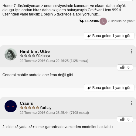
Honor 7 düşünüyorsanız onun seviyesinde kamerası ve ekranı daha büyük
oldugu için ondan biraz daha az giden bataryasıyla Gm 5var. Hem 999 tl
üzerinden vade farksız 1 peşin 5 taksitede alabiliyorsunuz...
L
Lucas84
kullanıcısına yanıt
Buna gelen
1 yanıtı gör.
Hind bint Utbe
Yüzbaşı
22 Temmuz 2016 Cuma 22:46:25 (1128 mesaj)
0
General mobile android one fena değil gibi
Buna gelen
1 yanıtı gör.
Crauls
Yarbay
22 Temmuz 2016 Cuma 23:25:44 (7108 mesaj)
0
2 .elde z3 yada z3+ temız garantısı devam eden modeller bakılabılır