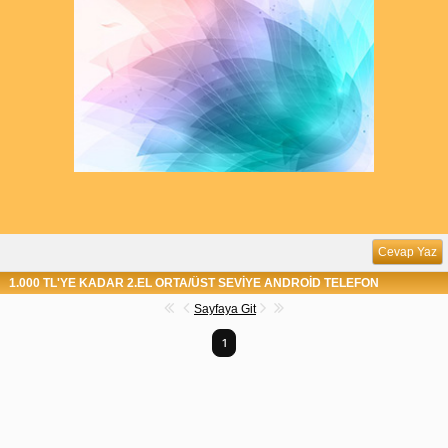
Cevap Yaz
1.000 TL'YE KADAR 2.EL ORTA/ÜST SEVİYE ANDROİD TELEFON
Sayfaya Git
1