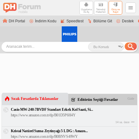
Uygulama
Teknoloji
Giriş ve
ile Aç
Haberleri
Kayıt
DH Portal
İndirim Kodu
Speedtest
Bölüme Git
Destek
Sıcak Fırsatlarda Tıklananlar
Gizle
Editörün Seçtiği Fırsatlar
Casio MW-240-7BVDF Standart Erkek Kol Saati, Si...
https://www.amazon.com.tr/dp/B01D5P6H4Y
14 sa. önce
Kristal Natürel Sızma Zeytinyağı 5 L DG : Amazo...
https://www.amazon.com.tr/dp/B0BNVS49WY